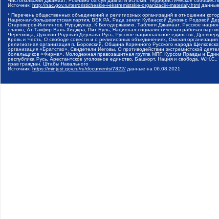
Чистопольский Джамаат, Рохнамо ба суи давлати исломи, Террористическое сообщест
Источник:
http://nac.gov.ru/terroristicheskie-i-ekstremistskie-organizacii-i-materialy.html
данные
* Перечень общественных объединений и религиозных организаций в отношении котор
Национал-большевистская партия, ВЕК РА, Рада земли Кубанской Духовно Родовой Де
Староверов-Инглингов, Нурджулар, К Богодержавию, Таблиги Джамаат, Русское наци
славян, Ат-Такфир Валь-Хиджра, Пит Буль, Национал-социалистическая рабочая парт
Череповца, Духовно-Родовая Держава Русь, Русское национальное единство, Древнер
Кровь и Честь, О свободе совести и о религиозных объединениях, Омская организаци
религиозная организация п. Боровский, Община Коренного Русского народа Щелковског
организация «Братство», Свидетели Иеговы, О противодействии экстремистской деяте
болельщиков «Фирма», Молодежная правозащитная группа МПГ, Курсом Правды и Единен
республика Русь, Арестантское уголовное единство, Башкорт, Нация и свобода, W.H.С
прав граждан, Штабы Навального
Источник:
https://minjust.gov.ru/ru/documents/7822/
данные на
06.08.2021