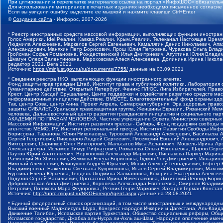
При цитировании и перепечатке материалов ссылка на портал «ИнфоШОС» обязательн
Для использования материалов в печатных изданиях необходимо письменное согласие
Если вы увидели ошибку, выделите ее мышкой и нажмите клавиши Ctrl+Enter
©
Создание сайта
- Инфорос, 2007-2026
* Реестр иностранных средств массовой информации, выполняющих функции иностранн
Голос Америки, Idel.Реалии, Кавказ.Реалии, Крым.Реалии, Телеканал Настоящее Время
Людмила Алексеевна, Маркелов Сергей Евгеньевич, Камалягин Денис Николаевич, Апах
Александрович, Маняхин Петр Борисович, Ярош Юлия Петровна, Чуракова Ольга Влади
Гройсман Софья Романовна, Рождественский Илья Дмитриевич, Апухтина Юлия Владимир
Шмагун Олеся Валентиновна, Мароховская Алеся Алексеевна, Долинина Ирина Никола
редактор 2021, Вега 2021
Источник:
https://minjust.gov.ru/ru/documents/7755/
данные на
03.09.2021
* Сведения реестра НКО, выполняющих функции иностранного агента:
Фонд защиты прав граждан Штаб, Институт права и публичной политики, Лаборатория
Гуманитарное действие, Открытый Петербург, Феникс ПЛЮС, Лига Избирателей, Правов
Крест, Центр Хасдей Ерушалаим, Центр поддержки и содействия развитию средств мас
информационных инициатив Действие, ВМЕСТЕ, Благотворительный фонд охраны здоров
Так, центр Сова, центр Анна, Проект Апрель, Самарская губерния, Эра здоровья, пр
защиты СИБАЛЬТ, Уральская правозащитная группа, Женщины Евразии, Рязанский Мемо
человека, Дальневосточный центр развития гражданских инициатив и социального пар
АКАДЕМИЯ ПО ПРАВАМ ЧЕЛОВЕКА, Частное учреждение Совета Министров северных стр
Массовой Информации, Институт развития прессы - Сибирь, Фонд поддержки свободы 
агентство МЕМО. РУ, Институт региональной прессы, Институт Развития Свободы Инф
Борисовна, Таранова Юлия Николаевна, Туровский Александр Алексеевич, Васильева 
Сергей Георгиевич, Пивоваров Андрей Сергеевич, Писемский Евгений Александрович,
Викторович, Шарипков Олег Викторович, Мальсагов Муса Асланович, Мошель Ирина Ар
Александровна, Исламов Тимур Рифгатович, Романова Ольга Евгеньевна, Щаров Серг
Паутов Юрий Анатольевич, Верховский Александр Маркович, Пислакова-Паркер Марина
Рачинский Ян Збигневич, Жемкова Елена Борисовна, Гудков Лев Дмитриевич, Иллари
Николай Алексеевич, Блинушов Андрей Юрьевич, Мосин Алексей Геннадьевич, Гефтер
Владимировна, Баженова Светлана Куприяновна, Исаев Сергей Владимирович, Максим
Буртина Елена Юрьевна, Гендель Людмила Залмановна, Кокорина Екатерина Алексеев
Подузов Сергей Васильевич, Протасова Ирина Вячеславовна, Литинский Леонид Борис
Добровольская Анна Дмитриевна, Королева Александра Евгеньевна, Смирнов Владими
Петрович, Полякова Мара Федоровна, Резник Генри Маркович, Захаров Герман Конста
Источник:
http://unro.minjust.ru/NKOForeignAgent.aspx
данные на
28.08.2021
* Единый федеральный список организаций, в том числе иностранных и международны
Высший военный Маджлисуль Шура, Конгресс народов Ичкерии и Дагестана, Аль-Каида, 
Движение Талибан, Исламская партия Туркестана, Общество социальных реформ, Общес
Исламское государство, Джабха аль-Нусра ли-Ахль аш-Шам, Народное ополчение имен