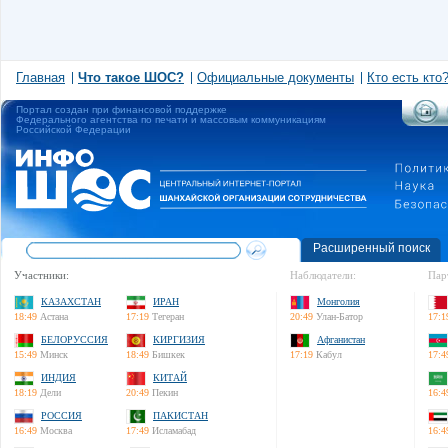
Главная
Что такое ШОС?
Официальные документы
Кто есть кто
Портал создан при финансовой поддержке
Федерального агентства по печати и массовым коммуникациям
Российской Федерации
Расширенный поиск
Участники:
Наблюдатели:
Пар
КАЗАХСТАН
ИРАН
Монголия
18:49
Астана
17:19
Тегеран
20:49
Улан-Батор
17:1
БЕЛОРУССИЯ
КИРГИЗИЯ
Афганистан
15:49
Минск
18:49
Бишкек
17:19
Кабул
17:4
ИНДИЯ
КИТАЙ
18:19
Дели
20:49
Пекин
16:4
РОССИЯ
ПАКИСТАН
16:49
Москва
17:49
Исламабад
16:4