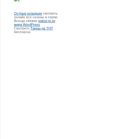
Острые козырьки
смотреть
онлайн все сезоны и серии.
Всегда свежие
новости из
мира WordPress
Смотреть
Танцы на ТНТ
бесплатно