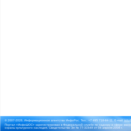
© 2007-2026, Информационное агентство ИнфоРос. Тел.: +7 495 718-84-11, E-mail:
info
Портал «ИнфоШОС» зарегистрирован в Федеральной службе по надзору в сфере массо
охраны культурного наследия. Свидетельство Эл № 77-31649 от 04 апреля 2008 г.