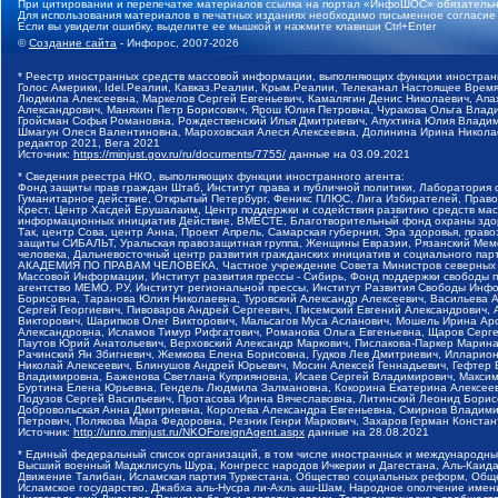
При цитировании и перепечатке материалов ссылка на портал «ИнфоШОС» обязательн
Для использования материалов в печатных изданиях необходимо письменное согласие
Если вы увидели ошибку, выделите ее мышкой и нажмите клавиши Ctrl+Enter
©
Создание сайта
- Инфорос, 2007-2026
* Реестр иностранных средств массовой информации, выполняющих функции иностранн
Голос Америки, Idel.Реалии, Кавказ.Реалии, Крым.Реалии, Телеканал Настоящее Время
Людмила Алексеевна, Маркелов Сергей Евгеньевич, Камалягин Денис Николаевич, Апах
Александрович, Маняхин Петр Борисович, Ярош Юлия Петровна, Чуракова Ольга Влади
Гройсман Софья Романовна, Рождественский Илья Дмитриевич, Апухтина Юлия Владимир
Шмагун Олеся Валентиновна, Мароховская Алеся Алексеевна, Долинина Ирина Никола
редактор 2021, Вега 2021
Источник:
https://minjust.gov.ru/ru/documents/7755/
данные на
03.09.2021
* Сведения реестра НКО, выполняющих функции иностранного агента:
Фонд защиты прав граждан Штаб, Институт права и публичной политики, Лаборатория
Гуманитарное действие, Открытый Петербург, Феникс ПЛЮС, Лига Избирателей, Правов
Крест, Центр Хасдей Ерушалаим, Центр поддержки и содействия развитию средств мас
информационных инициатив Действие, ВМЕСТЕ, Благотворительный фонд охраны здоров
Так, центр Сова, центр Анна, Проект Апрель, Самарская губерния, Эра здоровья, пр
защиты СИБАЛЬТ, Уральская правозащитная группа, Женщины Евразии, Рязанский Мемо
человека, Дальневосточный центр развития гражданских инициатив и социального пар
АКАДЕМИЯ ПО ПРАВАМ ЧЕЛОВЕКА, Частное учреждение Совета Министров северных стр
Массовой Информации, Институт развития прессы - Сибирь, Фонд поддержки свободы 
агентство МЕМО. РУ, Институт региональной прессы, Институт Развития Свободы Инф
Борисовна, Таранова Юлия Николаевна, Туровский Александр Алексеевич, Васильева 
Сергей Георгиевич, Пивоваров Андрей Сергеевич, Писемский Евгений Александрович,
Викторович, Шарипков Олег Викторович, Мальсагов Муса Асланович, Мошель Ирина Ар
Александровна, Исламов Тимур Рифгатович, Романова Ольга Евгеньевна, Щаров Серг
Паутов Юрий Анатольевич, Верховский Александр Маркович, Пислакова-Паркер Марина
Рачинский Ян Збигневич, Жемкова Елена Борисовна, Гудков Лев Дмитриевич, Иллари
Николай Алексеевич, Блинушов Андрей Юрьевич, Мосин Алексей Геннадьевич, Гефтер
Владимировна, Баженова Светлана Куприяновна, Исаев Сергей Владимирович, Максим
Буртина Елена Юрьевна, Гендель Людмила Залмановна, Кокорина Екатерина Алексеев
Подузов Сергей Васильевич, Протасова Ирина Вячеславовна, Литинский Леонид Борис
Добровольская Анна Дмитриевна, Королева Александра Евгеньевна, Смирнов Владими
Петрович, Полякова Мара Федоровна, Резник Генри Маркович, Захаров Герман Конста
Источник:
http://unro.minjust.ru/NKOForeignAgent.aspx
данные на
28.08.2021
* Единый федеральный список организаций, в том числе иностранных и международны
Высший военный Маджлисуль Шура, Конгресс народов Ичкерии и Дагестана, Аль-Каида, 
Движение Талибан, Исламская партия Туркестана, Общество социальных реформ, Общес
Исламское государство, Джабха аль-Нусра ли-Ахль аш-Шам, Народное ополчение имен