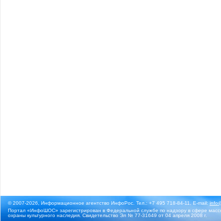
© 2007-2026, Информационное агентство ИнфоРос. Тел.: +7 495 718-84-11, E-mail:
info
Портал «ИнфоШОС» зарегистрирован в Федеральной службе по надзору в сфере массо
охраны культурного наследия. Свидетельство Эл № 77-31649 от 04 апреля 2008 г.