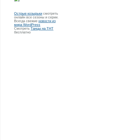
Острые козырьки
смотреть
онлайн все сезоны и серии.
Всегда свежие
новости из
мира WordPress
Смотреть
Танцы на ТНТ
бесплатно