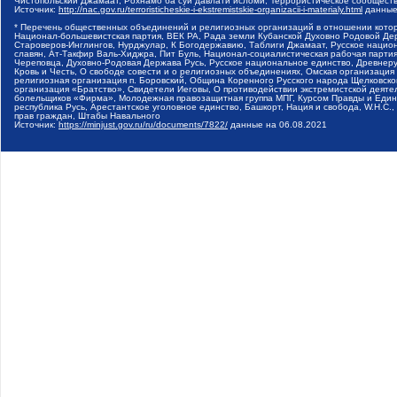
Чистопольский Джамаат, Рохнамо ба суи давлати исломи, Террористическое сообщест
Источник:
http://nac.gov.ru/terroristicheskie-i-ekstremistskie-organizacii-i-materialy.html
данные
* Перечень общественных объединений и религиозных организаций в отношении котор
Национал-большевистская партия, ВЕК РА, Рада земли Кубанской Духовно Родовой Де
Староверов-Инглингов, Нурджулар, К Богодержавию, Таблиги Джамаат, Русское наци
славян, Ат-Такфир Валь-Хиджра, Пит Буль, Национал-социалистическая рабочая парт
Череповца, Духовно-Родовая Держава Русь, Русское национальное единство, Древнер
Кровь и Честь, О свободе совести и о религиозных объединениях, Омская организаци
религиозная организация п. Боровский, Община Коренного Русского народа Щелковског
организация «Братство», Свидетели Иеговы, О противодействии экстремистской деяте
болельщиков «Фирма», Молодежная правозащитная группа МПГ, Курсом Правды и Единен
республика Русь, Арестантское уголовное единство, Башкорт, Нация и свобода, W.H.С
прав граждан, Штабы Навального
Источник:
https://minjust.gov.ru/ru/documents/7822/
данные на
06.08.2021