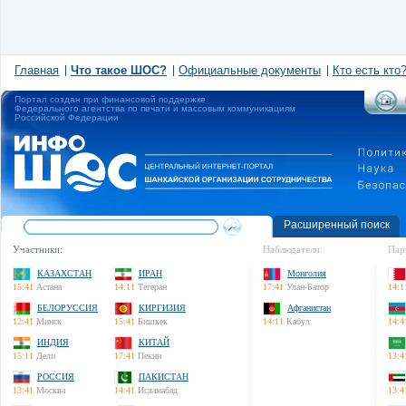
Главная
Что такое ШОС?
Официальные документы
Кто есть кто
Портал создан при финансовой поддержке
Федерального агентства по печати и массовым коммуникациям
Российской Федерации
Расширенный поиск
Участники:
Наблюдатели:
Пар
КАЗАХСТАН
ИРАН
Монголия
15:41
Астана
14:11
Тегеран
17:41
Улан-Батор
14:1
БЕЛОРУССИЯ
КИРГИЗИЯ
Афганистан
12:41
Минск
15:41
Бишкек
14:11
Кабул
14:4
ИНДИЯ
КИТАЙ
15:11
Дели
17:41
Пекин
13:4
РОССИЯ
ПАКИСТАН
13:41
Москва
14:41
Исламабад
13:4