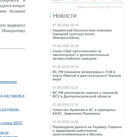
алировать, и
ждался вопрос
Официальный курс ЦБ России
чень большие
Новости
орую выдвинул
07.08.2026 20:43
. Инициативу
Украинский беспилотник атаковал
турецкий сухогруз возле
Новороссийска
07.08.2026 20:38
Сенат США проголосовал за
законопроект о дополнительных
антироссийских санкциях
07.08.2026 20:34
ВС РФ поразили резервуары с ГСМ в
порту Южный и два сухогруза в Черном
море
литических
07.08.2026 11:22
ВС РФ уничтожили эшелон с техникой
и для участия в
ВСУ в Днепропетровской области
07.08.2026 11:16
 государств-
Членство Армении в ЕС и принципы
ЕАЭС. Заявления Пашиняна
07.08.2026 11:09
тв-членов ШОС
Переводили деньги на Украину. Главное
о задержании работников
тов по
криптообменников в Москве
м вопросам