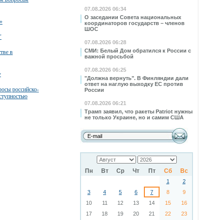
07.08.2026 06:34
О заседании Совета национальных
»
координаторов государств – членов
ШОС
"
07.08.2026 06:28
СМИ: Белый Дом обратился к России с
тве в
важной просьбой
07.08.2026 06:25
у
"Должна вернуть". В Финляндии дали
ответ на наглую выходку ЕС против
росы российско-
России
еступностью
07.08.2026 06:21
Трамп заявил, что ракеты Patriot нужны
не только Украине, но и самим США
Пн
Вт
Ср
Чт
Пт
Сб
Вс
1
2
3
4
5
6
7
8
9
10
11
12
13
14
15
16
17
18
19
20
21
22
23