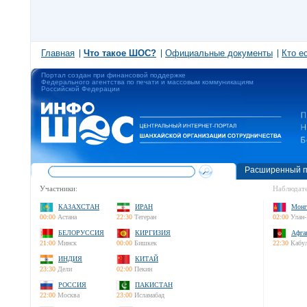
Главная
Что такое ШОС?
Официальные документы
Кто е
Портал создан при финансовой поддержке
Федерального агентства по печати и массовым коммуникациям
Российской Федерации
Расширенный п
Участники:
Наблюдате
КАЗАХСТАН
ИРАН
Монг
00:00
Астана
22:30
Тегеран
02:00
Улан-
БЕЛОРУССИЯ
КИРГИЗИЯ
Афга
21:00
Минск
00:00
Бишкек
22:30
Кабу
ИНДИЯ
КИТАЙ
23:30
Дели
02:00
Пекин
РОССИЯ
ПАКИСТАН
22:00
Москва
23:00
Исламабад