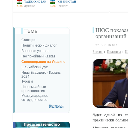
ТАДЖИКИСТАН
УЗБЕКИСТАН
23:00
Душанбе
23:00
Ташкент
ШОС показал
Темы
организаций 
Санкции
Политический диалог
27.05.2016 18:10
Военные учения
Россия
Политика
Ш
Неспокойный Кавказ
Спецоперация на Украине
Шанхайский дух
Игры Будущего - Казань
2024
Туризм
Чрезвычайные
происшествия
Международное
сотрудничество
Все темы »
будет одной из с
практически больше