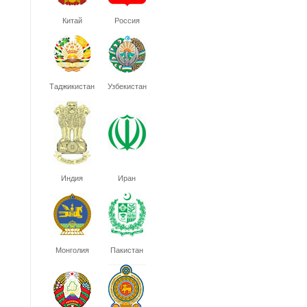
Китай
Россия
Таджикистан
Узбекистан
Индия
Иран
Монголия
Пакистан