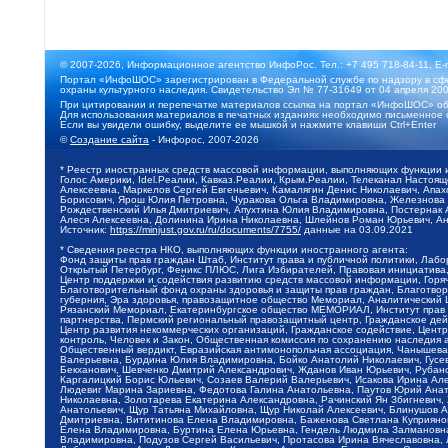
© 2007-2026, Информационное агентство ИнфоРос. Тел.: +7 495 718-84-11, E-
Портал «ИнфоШОС» зарегистрирован в Федеральной службе по надзору в сфе
охраны культурного наследия. Свидетельство Эл № 77-31649 от 04 апреля 200
При цитировании и перепечатке материалов ссылка на портал «ИнфоШОС» об
Для использования материалов в печатных изданиях необходимо письменное 
Если вы увидели ошибку, выделите ее мышкой и нажмите клавиши Ctrl+Enter
©
Создание сайта
- Инфорос, 2007-2026
* Реестр иностранных средств массовой информации, выполняющих функции 
Голос Америки, Idel.Реалии, Кавказ.Реалии, Крым.Реалии, Телеканал Настоя
Алексеевна, Маркелов Сергей Евгеньевич, Камалягин Денис Николаевич, Апах
Борисович, Ярош Юлия Петровна, Чуракова Ольга Владимировна, Железнова М
Рождественский Илья Дмитриевич, Апухтина Юлия Владимировна, Постернак Ал
Алеся Алексеевна, Долинина Ирина Николаевна, Шлейнов Роман Юрьевич, Ани
Источник:
https://minjust.gov.ru/ru/documents/7755/
данные на
03.09.2021
* Сведения реестра НКО, выполняющих функции иностранного агента:
Фонд защиты прав граждан Штаб, Институт права и публичной политики, Лаб
Открытый Петербург, Феникс ПЛЮС, Лига Избирателей, Правовая инициатива, 
Центр поддержки и содействия развитию средств массовой информации, Горя
Благотворительный фонд охраны здоровья и защиты прав граждан, Благотвори
губерния, Эра здоровья, правозащитное общество Мемориал, Аналитический 
Рязанский Мемориал, Екатеринбургское общество МЕМОРИАЛ, Институт прав ч
партнерства, Пермский региональный правозащитный центр, Гражданское де
Центр развития некоммерческих организаций, Гражданское содействие, Цент
контроль, Человек и Закон, Общественная комиссия по сохранению наследия
Общественный вердикт, Евразийская антимонопольная ассоциация, Чанышева 
Валерьевна, Бурдина Юлия Владимировна, Бойко Анатолий Николаевич, Гусев
Бекханович, Шевченко Дмитрий Александрович, Жданов Иван Юрьевич, Рубано
Каргалицкий Борис Юльевич, Созаев Валерий Валерьевич, Исакова Ирина Ал
Людевиг Марина Зариевна, Федотова Галина Анатольевна, Паутов Юрий Анато
Николаевна, Золотарева Екатерина Александровна, Рачинский Ян Збигневич
Анатольевич, Щур Татьяна Михайловна, Щур Николай Алексеевич, Блинушов 
Дмитриевна, Вититинова Елена Владимировна, Баженова Светлана Куприяновн
Елена Владимировна, Буртина Елена Юрьевна, Гендель Людмила Залмановна,
Владимировна, Подузов Сергей Васильевич, Протасова Ирина Вячеславовна, 