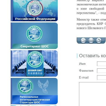
Министр выразил н
экономическая инте
о зоне свободной
перспективы", - по
Министр также отм
председатель КНР 
нового Шелкового П
Оставить к
Имя
Фамилия
E-mail