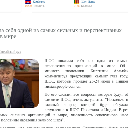
Камбоджа
Шри-Ланка
01:00
Пномпень
01:00
Коломбо
а себя одной из самых сильных и перспективных
в мире
анхайский дух
ШОС показала себя как одна из самых
перспективных организаций в мире. Об 
министр экономики Киргизии Арзыбе
комментируя предстоящий саммит глав госуд
ШОС, который пройдет 23-24 июня в Ташкен
russian.people.com.cn.
По его словам, все вопросы, которые будут о
саммите ШОС, очень актуальны. "Насколько я
главный вопрос, который будет обсужда
вступление в ШОС Пакистана и Индии. В ре
амых сильных организаций в мире, численность совокупного насе
 половины населения земного шара".