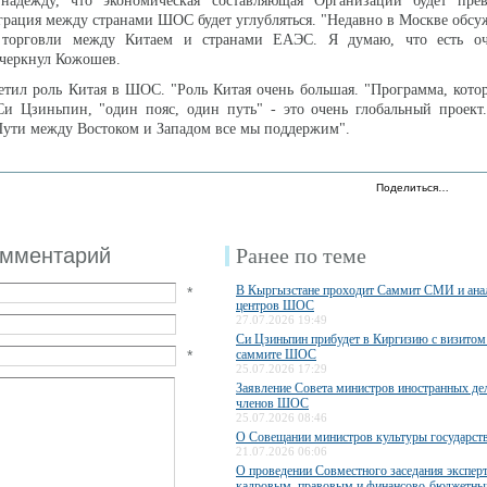
адежду, что экономическая составляющая Организации будет прев
грация между странами ШОС будет углубляться. "Недавно в Москве обсу
 торговли между Китаем и странами ЕАЭС. Я думаю, что есть о
дчеркнул Кожошев.
етил роль Китая в ШОС. "Роль Китая очень большая. "Программа, кот
Си Цзиньпин, "один пояс, один путь" - это очень глобальный проект
ути между Востоком и Западом все мы поддержим".
Поделиться…
омментарий
Ранее по теме
В Кыргызстане проходит Саммит СМИ и ана
*
центров ШОС
27.07.2026 19:49
Си Цзиньпин прибудет в Киргизию с визитом 
*
саммите ШОС
25.07.2026 17:29
Заявление Совета министров иностранных дел
членов ШОС
25.07.2026 08:46
О Совещании министров культуры государс
21.07.2026 06:06
О проведении Совместного заседания экспер
кадровым, правовым и финансово-бюджетны