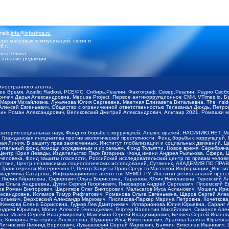
mail:
info@infoshos.ru
ре массовых коммуникаций, связи и
8 г.
язательна.
согласие редакции
иностранного агента:
щее Время, Azatliq Radiosi, PCE/PC, Сибирь.Реалии, Фактограф, Север.Реалии, Радио Св
ончич Дарья Александровна, Medusa Project, Первое антикоррупционное СМИ, VTimes.io, 
ария Михайловна, Лукьянова Юлия Сергеевна, Маетная Елизавета Витальевна, The Insid
ексей Евгеньевич, Общество с ограниченной ответственностью Телеканал Дождь, Петров 
н Роман Александрович, Великовский Дмитрий Александрович, Альтаир 2021, Ромашки мо
оратория социальных наук, Фонд по борьбе с коррупцией, Альянс врачей, НАСИЛИЮ.НЕТ, 
Гражданская инициатива против экологической преступности, Фонд борьбы с коррупцией,
чая Линия, В защиту прав заключенных, Институт глобализации и социальных движений,
тельный фонд помощи осужденным и их семьям, Фонд Тольятти, Новое время, Серебряная т
Центр Юрия Левады, Издательство Парк Гагарина, Фонд имени Андрея Рылькова, Сфера, 
еловека, Фонд защиты гласности, Российский исследовательский центр по правам челове
йствие, Центр независимых социологических исследований, Сутяжник, АКАДЕМИЯ ПО ПР
р Трансперенси Интернешнл-Р, Центр Защиты Прав Средств Массовой Информации, Институ
 академика Сахарова, Информационное агентство МЕМО. РУ, Институт региональной пресс
Лилия Айратовна, Сидорович Ольга Борисовна, Таранова Юлия Николаевна, Туровский Ал
а Ольга Андреевна, Дугин Сергей Георгиевич, Пивоваров Андрей Сергеевич, Писемский Е
в Роман Викторович, Шарипков Олег Викторович, Мальсагов Муса Асланович, Мошель Ири
ександровна, Исламов Тимур Рифгатович, Романова Ольга Евгеньевна, Щаров Сергей Але
льевич, Верховский Александр Маркович, Пислакова-Паркер Марина Петровна, Кочеткова
, Жемкова Елена Борисовна, Гудков Лев Дмитриевич, Илларионова Юлия Юрьевна, Саранг
Андрей Юрьевич, Мосин Алексей Геннадьевич, Гефтер Валентин Михайлович, Симонов Але
а, Исаев Сергей Владимирович, Максимов Сергей Владимирович, Беляев Сергей Иванович
 Кокорина Екатерина Алексеевна, Шуманов Илья Вячеславович, Арапова Галина Юрьевна
Литинский Леонид Борисович, Лукашевский Сергей Маркович, Бахмин Вячеслав Иванович,