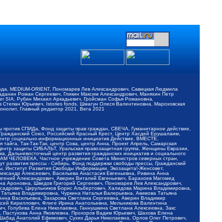
обода, MEDIUM-ORIENT, Пономарев Лев Александрович, Савицкая Людмила
Баданин Роман Сергеевич, Гликин Максим Александрович, Маняхин Петр
er SIA, Рубин Михаил Аркадьевич, Гройсман Софья Романовна,
Степан Юрьевич, Istories fonds, Шмагун Олеся Валентиновна, Мароховская
нолит, Главный редактор 2021, Вега 2021
Мы против СПИДа, Фонд защиты прав граждан, СВЕЧА, Гуманитарное действие,
 Гражданский Союз, Российский Красный Крест, Центр Хасдей Ерушалаим,
 Центр социально-информационных инициатив Действие, ВМЕСТЕ,
айга, Так-Так-Так, центр Сова, центр Анна, Проект Апрель, Самарская
Центр защиты СИБАЛЬТ, Уральская правозащитная группа, Женщины Евразии,
ка, Дальневосточный центр развития гражданских инициатив и социального
АВАМ ЧЕЛОВЕКА, Частное учреждение Совета Министров северных стран,
т развития прессы - Сибирь, Фонд поддержки свободы прессы, Гражданский
ы, Институт Развития Свободы Информации, Экозащита!-Женсовет,
ександр Алексеевич, Васильева Анастасия Евгеньевна, Ривина Анна
вгений Александрович, Аверин Виталий Евгеньевич, Барахоев Магомед
на Ароновна, Шведов Григорий Сергеевич, Пономарев Лев Александрович,
ксадрович, Цирульников Борис Альбертович, Халидова Марина Владимировна,
 Татьяна Владимировна, Чуркина Наталья Валерьевна, Акимова Татьяна
 Анна Васильевна, Захарова Светлана Сергеевна, Аверин Владимир
ксей Кириллович, Флиге Ирина Анатольевна, Мельникова Валентина
, Голубева Елена Николаевна, Ганнушкина Светлана Алексеевна, Закс
, Пастухова Анна Яковлевна, Прохоров Вадим Юрьевич, Шахова Елена
 Шабад Анатолий Ефимович, Сухих Дарья Николаевна, Орлов Олег Петрович,