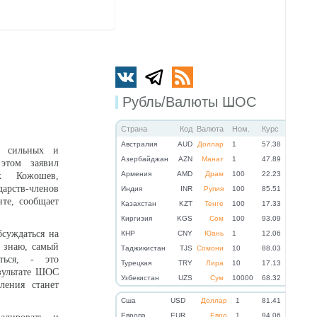
Рубль/Валюты ШОС
Страна
Код
Валюта
Ном.
Курс
Австралия
AUD
Доллар
1
57.38
 сильных и
Азербайджан
AZN
Манат
1
47.89
этом заявил
Армения
AMD
Драм
100
22.23
к Кожошев,
арств-членов
Индия
INR
Рупия
100
85.51
те, сообщает
Казахстан
KZT
Тенге
100
17.33
Киргизия
KGS
Сом
100
93.09
бсуждаться на
КНР
CNY
Юань
1
12.06
 знаю, самый
Таджикистан
TJS
Сомони
10
88.03
ться, - это
Турецкая
TRY
Лира
10
17.13
зультате ШОС
Узбекистан
UZS
Сум
10000
68.32
ления станет
Cша
USD
Доллар
1
81.41
Eвропа
EUR
Евро
1
94.06