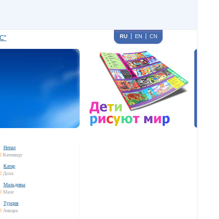
RU
EN
CN
С"
Непал
0
Катманду
Катар
0
Доха
Мальдивы
0
Мале
Турция
0
Анкара