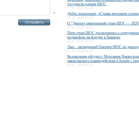
государств-членов ШОС
17.07.2026 18:46
*
Добро пожаловать, «Страна миллиона слонов
17.07.2026 05:54
О "Диалоге цивилизаций стран ШОС — 2026
15.07.2026 19:51
Пять стран ШОС договорились о сотрудничес
медиасфере на форуме в Бишкеке
15.07.2026 06:47
Лаос - пятнадцатый Партнер ШОС по диалог
11.07.2026 09:47
Колокольцев обсудил с Мохсином Накви воп
пакистанского взаимодействия в борьбе с пр
09.07.2026 06:15