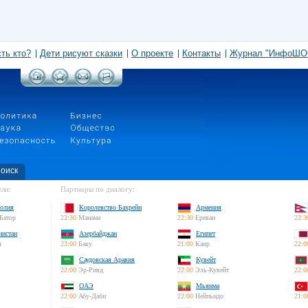
сть кто?
Дети рисуют сказки
О проекте
Контакты
Журнал "ИнфоШО
оиск
ли:
Партнеры по диалогу:
олия
Королевство Бахрейн
Армения
Батор
22:30
Манама
22:30
Ереван
22:3
нистан
Азербайджан
Египет
л
23:00
Баку
21:00
Каир
22:0
Саудовская Аравия
Кувейт
22:00
Эр-Рияд
22:00
Эль-Кувейт
22:0
ОАЭ
Мьянма
22:00
Абу-Даби
22:00
Нейпьидо
21:0