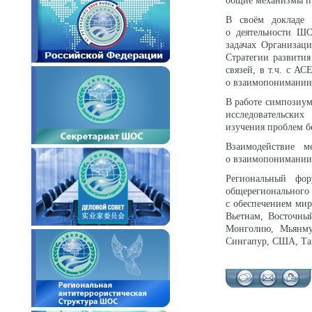
общие механизмы пр
В своём докладе 
о деятельности ШО
задачах Организац
Стратегии развити
связей, в т.ч. с 
о взаимопонимании
В работе симпозиум
исследовательских
изучения проблем 
Взаимодействие
о взаимопонимании 
Региональный фо
общерегионального
с обеспечением мир
Вьетнам, Восточны
Монголию, Мьянму
Сингапур, США, Та