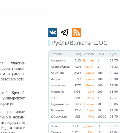
Рубль/Валюты ШОС
Страна
Код
Валюта
Ном.
Курс
Австралия
AUD
Доллар
1
57.75
ла участие
Азербайджан
AZN
Манат
1
48.33
евентивной
Армения
AMD
Драм
100
22.44
ном в рамках
езопасности
Индия
INR
Рупия
100
86.30
Казахстан
KZT
Тенге
100
17.58
Киргизия
KGS
Сом
100
93.96
итай, Бруней
университет
КНР
CNY
Юань
1
12.17
ерситет.
Таджикистан
TJS
Сомони
10
88.85
Турецкая
TRY
Лира
10
17.28
и различные
льно к новым
Узбекистан
UZS
Сум
10000
68.75
тиводействия
Cша
USD
Доллар
1
82.17
.д., а также
Eвропа
EUR
Евро
1
94.84