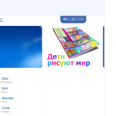
RU
EN
CN
С"
Непал
0
Катманду
Катар
0
Доха
Мальдивы
0
Мале
Турция
0
Анкара