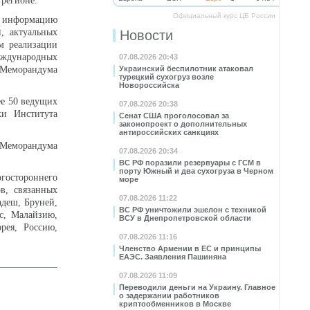
регионе.
Официальный курс ЦБ России
 информацию
, актуальных
Новости
м реализации
еждународных
07.08.2026 20:43
й Меморандума
Украинский беспилотник атаковал
турецкий сухогруз возле
Новороссийска
ее 50 ведущих
07.08.2026 20:38
ки Института
Сенат США проголосовал за
законопроект о дополнительных
антироссийских санкциях
еморандума
07.08.2026 20:34
ВС РФ поразили резервуары с ГСМ в
порту Южный и два сухогруза в Черном
остороннего
море
в, связанных
07.08.2026 11:22
адеш, Бруней,
ВС РФ уничтожили эшелон с техникой
с, Малайзию,
ВСУ в Днепропетровской области
рея, Россию,
07.08.2026 11:16
Членство Армении в ЕС и принципы
ЕАЭС. Заявления Пашиняна
07.08.2026 11:09
Переводили деньги на Украину. Главное
о задержании работников
криптообменников в Москве