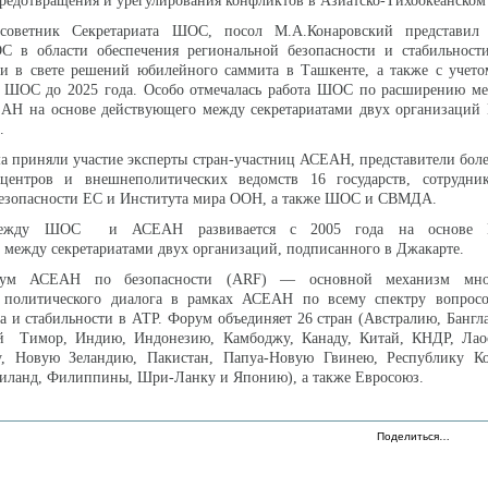
едотвращения и урегулирования конфликтов в Азиатско-Тихоокеанском 
советник Секретариата ШОС, посол М.А.Конаровский представил
С в области обеспечения региональной безопасности и стабильности
ии в свете решений юбилейного саммита в Ташкенте, а также с учето
я ШОС до 2025 года. Особо отмечалась работа ШОС по расширению м
АСЕАН на основе действующего между секретариатами двух организаци
.
а приняли участие эксперты стран-участниц АСЕАН, представители бол
 центров и внешнеполитических ведомств 16 государств, сотрудни
безопасности ЕС и Института мира ООН, а также ШОС и СВМДА.
 между ШОС и АСЕАН развивается с 2005 года на основе М
между секретариатами двух организаций, подписанного в Джакарте.
рум АСЕАН по безопасности (ARF) — основной механизм мног
 политического диалога в рамках АСЕАН по всему спектру вопросо
а и стабильности в АТР. Форум объединяет 26 стран (Австралию, Бангл
й Тимор, Индию, Индонезию, Камбоджу, Канаду, Китай, КНДР, Лао
, Новую Зеландию, Пакистан, Папуа-Новую Гвинею, Республику Ко
иланд, Филиппины, Шри-Ланку и Японию), а также Евросоюз.
Поделиться…