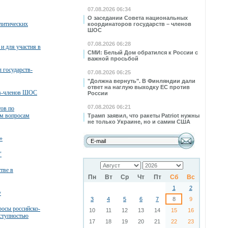
07.08.2026 06:34
О заседании Совета национальных
литических
координаторов государств – членов
ШОС
07.08.2026 06:28
и для участия в
СМИ: Белый Дом обратился к России с
важной просьбой
 государств-
07.08.2026 06:25
"Должна вернуть". В Финляндии дали
ответ на наглую выходку ЕС против
тв-членов ШОС
России
07.08.2026 06:21
тов по
м вопросам
Трамп заявил, что ракеты Patriot нужны
не только Украине, но и самим США
»
"
тве в
Пн
Вт
Ср
Чт
Пт
Сб
Вс
1
2
у
3
4
5
6
7
8
9
росы российско-
10
11
12
13
14
15
16
еступностью
17
18
19
20
21
22
23