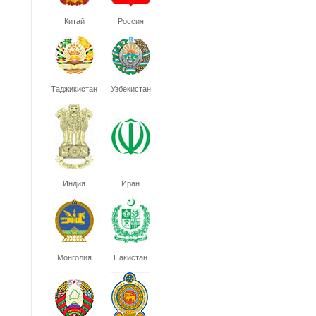
Китай
Россия
Таджикистан
Узбекистан
Индия
Иран
Монголия
Пакистан