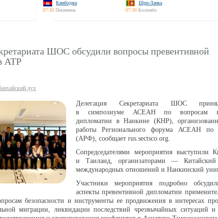
Камбоджа
Шри-Ланка
07:30
Пномпень
07:30
Коломбо
кретариата ШОС обсудили вопросы превентивной
в АТР
анхайский дух
Делегация Секретариата ШОС приня
в симпозиуме АСЕАН по вопросам пр
дипломатии в Нанкине (КНР), организован
работы Регионального форума АСЕАН по б
(АРФ), сообщает rus.sectsco.org.
Сопредседателями мероприятия выступили К
и Таиланд, организаторами — Китайский 
международных отношений и Нанкинский унив
Участники мероприятия подробно обсудил
аспекты превентивной дипломатии примените
просам безопасности и инструменты ее продвижения в интересах про
альной миграции, ликвидации последствий чрезвычайных ситуаций и т