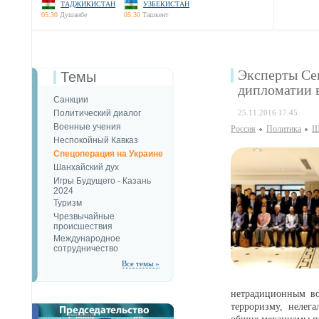
ТАДЖИКИСТАН
УЗБЕКИСТАН
05:30
Душанбе
05:30
Ташкент
Эксперты Се
Темы
дипломатии 
Санкции
Политический диалог
25.11.2016 17:45
Военные учения
Россия
Политика
Ш
Неспокойный Кавказ
Спецоперация на Украине
Шанхайский дух
Игры Будущего - Казань
2024
Туризм
Чрезвычайные
происшествия
Международное
сотрудничество
Все темы »
нетрадиционным во
терроризму, нелег