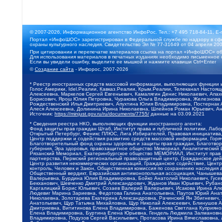
© 2007-2026, Информационное агентство ИнфоРос. Тел.: +7 495 718-84-11, E-
Портал «ИнфоШОС» зарегистрирован в Федеральной службе по надзору в сфе
охраны культурного наследия. Свидетельство Эл № 77-31649 от 04 апреля 200
При цитировании и перепечатке материалов ссылка на портал «ИнфоШОС» об
Для использования материалов в печатных изданиях необходимо письменное 
Если вы увидели ошибку, выделите ее мышкой и нажмите клавиши Ctrl+Enter
©
Создание сайта
- Инфорос, 2007-2026
* Реестр иностранных средств массовой информации, выполняющих функции 
Голос Америки, Idel.Реалии, Кавказ.Реалии, Крым.Реалии, Телеканал Настоя
Алексеевна, Маркелов Сергей Евгеньевич, Камалягин Денис Николаевич, Апах
Борисович, Ярош Юлия Петровна, Чуракова Ольга Владимировна, Железнова М
Рождественский Илья Дмитриевич, Апухтина Юлия Владимировна, Постернак Ал
Алеся Алексеевна, Долинина Ирина Николаевна, Шлейнов Роман Юрьевич, Ани
Источник:
https://minjust.gov.ru/ru/documents/7755/
данные на
03.09.2021
* Сведения реестра НКО, выполняющих функции иностранного агента:
Фонд защиты прав граждан Штаб, Институт права и публичной политики, Лаб
Открытый Петербург, Феникс ПЛЮС, Лига Избирателей, Правовая инициатива, 
Центр поддержки и содействия развитию средств массовой информации, Горя
Благотворительный фонд охраны здоровья и защиты прав граждан, Благотвори
губерния, Эра здоровья, правозащитное общество Мемориал, Аналитический 
Рязанский Мемориал, Екатеринбургское общество МЕМОРИАЛ, Институт прав ч
партнерства, Пермский региональный правозащитный центр, Гражданское де
Центр развития некоммерческих организаций, Гражданское содействие, Цент
контроль, Человек и Закон, Общественная комиссия по сохранению наследия
Общественный вердикт, Евразийская антимонопольная ассоциация, Чанышева 
Валерьевна, Бурдина Юлия Владимировна, Бойко Анатолий Николаевич, Гусев
Бекханович, Шевченко Дмитрий Александрович, Жданов Иван Юрьевич, Рубано
Каргалицкий Борис Юльевич, Созаев Валерий Валерьевич, Исакова Ирина Ал
Людевиг Марина Зариевна, Федотова Галина Анатольевна, Паутов Юрий Анато
Николаевна, Золотарева Екатерина Александровна, Рачинский Ян Збигневич
Анатольевич, Щур Татьяна Михайловна, Щур Николай Алексеевич, Блинушов 
Дмитриевна, Вититинова Елена Владимировна, Баженова Светлана Куприяновн
Елена Владимировна, Буртина Елена Юрьевна, Гендель Людмила Залмановна,
Владимировна, Подузов Сергей Васильевич, Протасова Ирина Вячеславовна, 