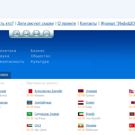
сть кто?
Дети рисуют сказки
О проекте
Контакты
Журнал "ИнфоШО
оиск
ли:
Партнеры по диалогу:
олия
Королевство Бахрейн
Армения
Батор
05:00
Манама
05:00
Ереван
05:0
нистан
Азербайджан
Египет
л
05:30
Баку
03:30
Каир
04:3
Саудовская Аравия
Кувейт
04:30
Эр-Рияд
04:30
Эль-Кувейт
04:3
ОАЭ
Мьянма
04:30
Абу-Даби
04:30
Нейпьидо
03:3