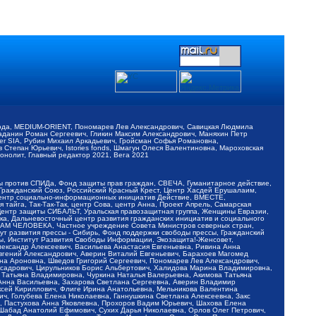
обода, MEDIUM-ORIENT, Пономарев Лев Александрович, Савицкая Людмила
Баданин Роман Сергеевич, Гликин Максим Александрович, Маняхин Петр
er SIA, Рубин Михаил Аркадьевич, Гройсман Софья Романовна,
Степан Юрьевич, Istories fonds, Шмагун Олеся Валентиновна, Мароховская
нолит, Главный редактор 2021, Вега 2021
Мы против СПИДа, Фонд защиты прав граждан, СВЕЧА, Гуманитарное действие,
 Гражданский Союз, Российский Красный Крест, Центр Хасдей Ерушалаим,
 Центр социально-информационных инициатив Действие, ВМЕСТЕ,
айга, Так-Так-Так, центр Сова, центр Анна, Проект Апрель, Самарская
Центр защиты СИБАЛЬТ, Уральская правозащитная группа, Женщины Евразии,
ка, Дальневосточный центр развития гражданских инициатив и социального
АВАМ ЧЕЛОВЕКА, Частное учреждение Совета Министров северных стран,
т развития прессы - Сибирь, Фонд поддержки свободы прессы, Гражданский
ы, Институт Развития Свободы Информации, Экозащита!-Женсовет,
ександр Алексеевич, Васильева Анастасия Евгеньевна, Ривина Анна
вгений Александрович, Аверин Виталий Евгеньевич, Барахоев Магомед
на Ароновна, Шведов Григорий Сергеевич, Пономарев Лев Александрович,
ксадрович, Цирульников Борис Альбертович, Халидова Марина Владимировна,
 Татьяна Владимировна, Чуркина Наталья Валерьевна, Акимова Татьяна
 Анна Васильевна, Захарова Светлана Сергеевна, Аверин Владимир
ксей Кириллович, Флиге Ирина Анатольевна, Мельникова Валентина
, Голубева Елена Николаевна, Ганнушкина Светлана Алексеевна, Закс
, Пастухова Анна Яковлевна, Прохоров Вадим Юрьевич, Шахова Елена
 Шабад Анатолий Ефимович, Сухих Дарья Николаевна, Орлов Олег Петрович,