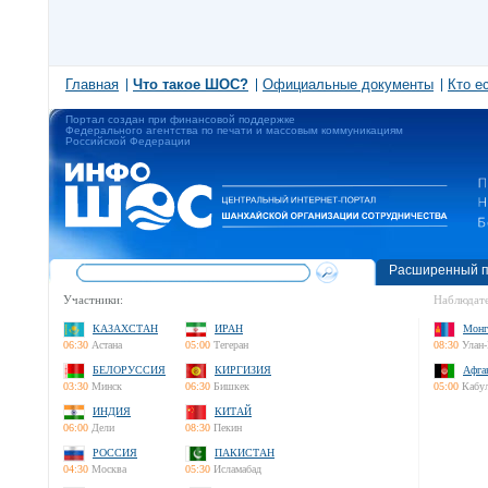
Главная
Что такое ШОС?
Официальные документы
Кто е
Портал создан при финансовой поддержке
Федерального агентства по печати и массовым коммуникациям
Российской Федерации
Расширенный п
Участники:
Наблюдате
КАЗАХСТАН
ИРАН
Монг
06:30
Астана
05:00
Тегеран
08:30
Улан-
БЕЛОРУССИЯ
КИРГИЗИЯ
Афга
03:30
Минск
06:30
Бишкек
05:00
Кабу
ИНДИЯ
КИТАЙ
06:00
Дели
08:30
Пекин
РОССИЯ
ПАКИСТАН
04:30
Москва
05:30
Исламабад