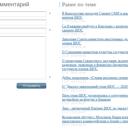
омментарий
Ранее по теме
В Кыргызстане проходит Саммит СМИ и ана
*
центров ШОС
27.07.2026 19:49
Си Цзиньпин прибудет в Киргизию с визитом 
*
саммите ШОС
25.07.2026 17:29
Заявление Совета министров иностранных дел
членов ШОС
25.07.2026 08:46
О Совещании министров культуры государс
21.07.2026 06:06
О проведении Совместного заседания экспер
кадровым, правовым и финансово-бюджетны
государств-членов ШОС
17.07.2026 18:46
*
Добро пожаловать, «Страна миллиона слонов
17.07.2026 05:54
О "Диалоге цивилизаций стран ШОС — 2026
15.07.2026 19:51
Пять стран ШОС договорились о сотрудничес
медиасфере на форуме в Бишкеке
15.07.2026 06:47
Лаос - пятнадцатый Партнер ШОС по диалог
11.07.2026 09:47
Колокольцев обсудил с Мохсином Накви воп
пакистанского взаимодействия в борьбе с пр
09.07.2026 06:15