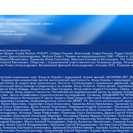
mail:
info@infoshos.ru
ре массовых коммуникаций, связи и
8 г.
язательна.
согласие редакции
иностранного агента:
щее Время, Azatliq Radiosi, PCE/PC, Сибирь.Реалии, Фактограф, Север.Реалии, Радио Св
ончич Дарья Александровна, Medusa Project, Первое антикоррупционное СМИ, VTimes.io, 
ария Михайловна, Лукьянова Юлия Сергеевна, Маетная Елизавета Витальевна, The Insid
ексей Евгеньевич, Общество с ограниченной ответственностью Телеканал Дождь, Петров 
н Роман Александрович, Великовский Дмитрий Александрович, Альтаир 2021, Ромашки мо
оратория социальных наук, Фонд по борьбе с коррупцией, Альянс врачей, НАСИЛИЮ.НЕТ, 
Гражданская инициатива против экологической преступности, Фонд борьбы с коррупцией,
чая Линия, В защиту прав заключенных, Институт глобализации и социальных движений,
тельный фонд помощи осужденным и их семьям, Фонд Тольятти, Новое время, Серебряная т
Центр Юрия Левады, Издательство Парк Гагарина, Фонд имени Андрея Рылькова, Сфера, 
еловека, Фонд защиты гласности, Российский исследовательский центр по правам челове
йствие, Центр независимых социологических исследований, Сутяжник, АКАДЕМИЯ ПО ПР
р Трансперенси Интернешнл-Р, Центр Защиты Прав Средств Массовой Информации, Институ
 академика Сахарова, Информационное агентство МЕМО. РУ, Институт региональной пресс
Лилия Айратовна, Сидорович Ольга Борисовна, Таранова Юлия Николаевна, Туровский Ал
а Ольга Андреевна, Дугин Сергей Георгиевич, Пивоваров Андрей Сергеевич, Писемский Е
в Роман Викторович, Шарипков Олег Викторович, Мальсагов Муса Асланович, Мошель Ири
ександровна, Исламов Тимур Рифгатович, Романова Ольга Евгеньевна, Щаров Сергей Але
льевич, Верховский Александр Маркович, Пислакова-Паркер Марина Петровна, Кочеткова
, Жемкова Елена Борисовна, Гудков Лев Дмитриевич, Илларионова Юлия Юрьевна, Саранг
Андрей Юрьевич, Мосин Алексей Геннадьевич, Гефтер Валентин Михайлович, Симонов Але
а, Исаев Сергей Владимирович, Максимов Сергей Владимирович, Беляев Сергей Иванович
 Кокорина Екатерина Алексеевна, Шуманов Илья Вячеславович, Арапова Галина Юрьевна
Литинский Леонид Борисович, Лукашевский Сергей Маркович, Бахмин Вячеслав Иванович,