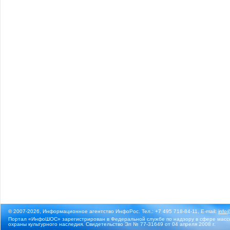
© 2007-2026, Информационное агентство ИнфоРос. Тел.: +7 495 718-84-11, E-mail:
info
Портал «ИнфоШОС» зарегистрирован в Федеральной службе по надзору в сфере массо
охраны культурного наследия. Свидетельство Эл № 77-31649 от 04 апреля 2008 г.