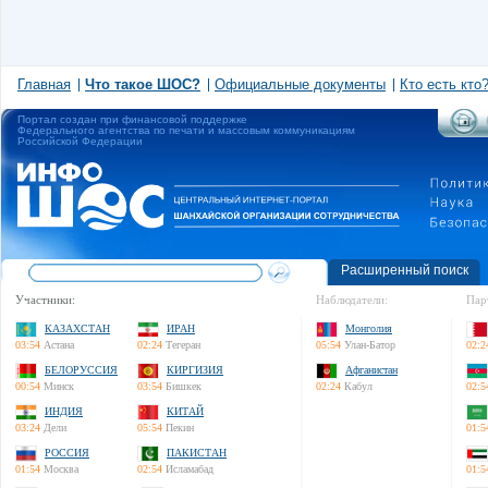
Главная
Что такое ШОС?
Официальные документы
Кто есть кто
Портал создан при финансовой поддержке
Федерального агентства по печати и массовым коммуникациям
Российской Федерации
Расширенный поиск
Участники:
Наблюдатели:
Пар
КАЗАХСТАН
ИРАН
Монголия
03:54
Астана
02:24
Тегеран
05:54
Улан-Батор
02:2
БЕЛОРУССИЯ
КИРГИЗИЯ
Афганистан
00:54
Минск
03:54
Бишкек
02:24
Кабул
02:5
ИНДИЯ
КИТАЙ
03:24
Дели
05:54
Пекин
01:5
РОССИЯ
ПАКИСТАН
01:54
Москва
02:54
Исламабад
01:5