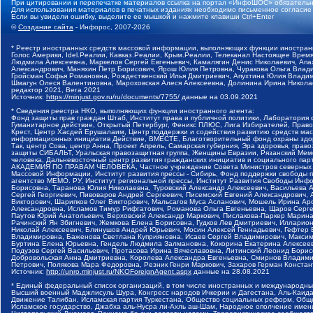
При цитировании и перепечатке материалов ссылка на портал «ИнфоШОС» обязательн
Для использования материалов в печатных изданиях необходимо письменное согласие
Если вы увидели ошибку, выделите ее мышкой и нажмите клавиши Ctrl+Enter
©
Создание сайта
- Инфорос, 2007-2026
* Реестр иностранных средств массовой информации, выполняющих функции иностранн
Голос Америки, Idel.Реалии, Кавказ.Реалии, Крым.Реалии, Телеканал Настоящее Время
Людмила Алексеевна, Маркелов Сергей Евгеньевич, Камалягин Денис Николаевич, Апах
Александрович, Маняхин Петр Борисович, Ярош Юлия Петровна, Чуракова Ольга Влади
Гройсман Софья Романовна, Рождественский Илья Дмитриевич, Апухтина Юлия Владимир
Шмагун Олеся Валентиновна, Мароховская Алеся Алексеевна, Долинина Ирина Никола
редактор 2021, Вега 2021
Источник:
https://minjust.gov.ru/ru/documents/7755/
данные на
03.09.2021
* Сведения реестра НКО, выполняющих функции иностранного агента:
Фонд защиты прав граждан Штаб, Институт права и публичной политики, Лаборатория
Гуманитарное действие, Открытый Петербург, Феникс ПЛЮС, Лига Избирателей, Правов
Крест, Центр Хасдей Ерушалаим, Центр поддержки и содействия развитию средств мас
информационных инициатив Действие, ВМЕСТЕ, Благотворительный фонд охраны здоров
Так, центр Сова, центр Анна, Проект Апрель, Самарская губерния, Эра здоровья, пр
защиты СИБАЛЬТ, Уральская правозащитная группа, Женщины Евразии, Рязанский Мемо
человека, Дальневосточный центр развития гражданских инициатив и социального пар
АКАДЕМИЯ ПО ПРАВАМ ЧЕЛОВЕКА, Частное учреждение Совета Министров северных стр
Массовой Информации, Институт развития прессы - Сибирь, Фонд поддержки свободы 
агентство МЕМО. РУ, Институт региональной прессы, Институт Развития Свободы Инф
Борисовна, Таранова Юлия Николаевна, Туровский Александр Алексеевич, Васильева 
Сергей Георгиевич, Пивоваров Андрей Сергеевич, Писемский Евгений Александрович,
Викторович, Шарипков Олег Викторович, Мальсагов Муса Асланович, Мошель Ирина Ар
Александровна, Исламов Тимур Рифгатович, Романова Ольга Евгеньевна, Щаров Серг
Паутов Юрий Анатольевич, Верховский Александр Маркович, Пислакова-Паркер Марина
Рачинский Ян Збигневич, Жемкова Елена Борисовна, Гудков Лев Дмитриевич, Иллари
Николай Алексеевич, Блинушов Андрей Юрьевич, Мосин Алексей Геннадьевич, Гефтер
Владимировна, Баженова Светлана Куприяновна, Исаев Сергей Владимирович, Максим
Буртина Елена Юрьевна, Гендель Людмила Залмановна, Кокорина Екатерина Алексеев
Подузов Сергей Васильевич, Протасова Ирина Вячеславовна, Литинский Леонид Борис
Добровольская Анна Дмитриевна, Королева Александра Евгеньевна, Смирнов Владими
Петрович, Полякова Мара Федоровна, Резник Генри Маркович, Захаров Герман Конста
Источник:
http://unro.minjust.ru/NKOForeignAgent.aspx
данные на
28.08.2021
* Единый федеральный список организаций, в том числе иностранных и международны
Высший военный Маджлисуль Шура, Конгресс народов Ичкерии и Дагестана, Аль-Каида, 
Движение Талибан, Исламская партия Туркестана, Общество социальных реформ, Общес
Исламское государство, Джабха аль-Нусра ли-Ахль аш-Шам, Народное ополчение имен