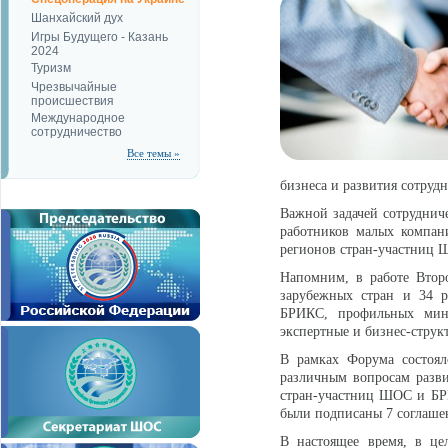
Шанхайский дух
Игры Будущего - Казань
2024
Туризм
Чрезвычайные
происшествия
Международное
сотрудничество
Все темы »
бизнеса и развития сотруд
Важной задачей сотруднич
работников малых компан
регионов стран-участниц
Напомним, в работе Второ
зарубежных стран и 34 
БРИКС, профильных мини
экспертные и бизнес-струк
В рамках Форума состоял
различным вопросам разви
стран-участниц ШОС и БРИ
были подписаны 7 соглашен
В настоящее время, в це