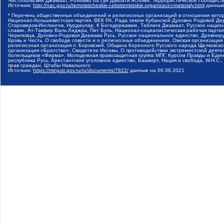
Чистопольский Джамаат, Рохнамо ба суи давлати исломи, Террористическое сообщест
Источник:
http://nac.gov.ru/terroristicheskie-i-ekstremistskie-organizacii-i-materialy.html
данные
* Перечень общественных объединений и религиозных организаций в отношении котор
Национал-большевистская партия, ВЕК РА, Рада земли Кубанской Духовно Родовой Де
Староверов-Инглингов, Нурджулар, К Богодержавию, Таблиги Джамаат, Русское наци
славян, Ат-Такфир Валь-Хиджра, Пит Буль, Национал-социалистическая рабочая парт
Череповца, Духовно-Родовая Держава Русь, Русское национальное единство, Древнер
Кровь и Честь, О свободе совести и о религиозных объединениях, Омская организаци
религиозная организация п. Боровский, Община Коренного Русского народа Щелковског
организация «Братство», Свидетели Иеговы, О противодействии экстремистской деяте
болельщиков «Фирма», Молодежная правозащитная группа МПГ, Курсом Правды и Единен
республика Русь, Арестантское уголовное единство, Башкорт, Нация и свобода, W.H.С
прав граждан, Штабы Навального
Источник:
https://minjust.gov.ru/ru/documents/7822/
данные на
06.08.2021