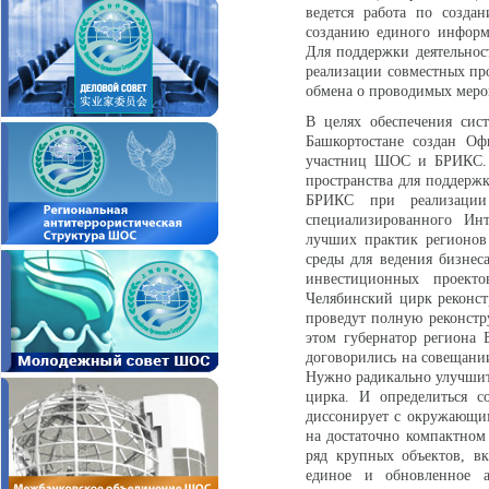
ведется работа по созд
созданию единого информа
Для поддержки деятельно
реализации совместных пр
обмена о проводимых мероп
В целях обеспечения си
Башкортостане создан Оф
участниц ШОС и БРИКС. 
пространства для поддерж
БРИКС при реализации 
специализированного Инт
лучших практик регионо
среды для ведения бизнес
инвестиционных проект
Челябинский цирк реконс
проведут полную реконстр
этом губернатор региона
договорились на совещании
Нужно радикально улучшит
цирка. И определиться с
диссонирует с окружающи
на достаточно компактном
ряд крупных объектов, вк
единое и обновленное ар