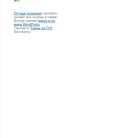
Острые козырьки
смотреть
онлайн все сезоны и серии.
Всегда свежие
новости из
мира WordPress
Смотреть
Танцы на ТНТ
бесплатно