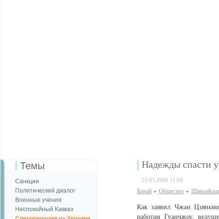
Надежды спасти у
Темы
25.03.2008 11:00
Санкции
Политический диалог
Китай
Общество
Шанхайски
Военные учения
Как заявил Чжан Цзяньми
Неспокойный Кавказ
работам Гуанчжоу, ведущ
Спецоперация на Украине