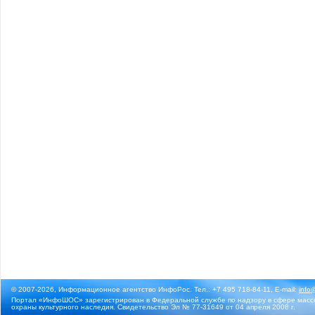
© 2007-2026, Информационное агентство ИнфоРос. Тел.: +7 495 718-84-11, E-mail:
info
Портал «ИнфоШОС» зарегистрирован в Федеральной службе по надзору в сфере массо
охраны культурного наследия. Свидетельство Эл № 77-31649 от 04 апреля 2008 г.