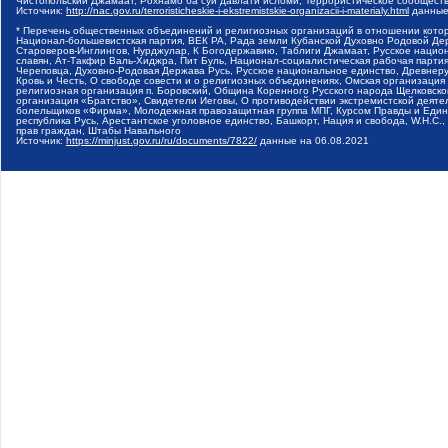
Чистопольский Джамаат, Рохнамо ба суи давлати исломи, Террористическое сообщест
Источник:
http://nac.gov.ru/terroristicheskie-i-ekstremistskie-organizacii-i-materialy.html
данные
* Перечень общественных объединений и религиозных организаций в отношении котор
Национал-большевистская партия, ВЕК РА, Рада земли Кубанской Духовно Родовой Де
Староверов-Инглингов, Нурджулар, К Богодержавию, Таблиги Джамаат, Русское наци
славян, Ат-Такфир Валь-Хиджра, Пит Буль, Национал-социалистическая рабочая парт
Череповца, Духовно-Родовая Держава Русь, Русское национальное единство, Древнер
Кровь и Честь, О свободе совести и о религиозных объединениях, Омская организаци
религиозная организация п. Боровский, Община Коренного Русского народа Щелковског
организация «Братство», Свидетели Иеговы, О противодействии экстремистской деяте
болельщиков «Фирма», Молодежная правозащитная группа МПГ, Курсом Правды и Единен
республика Русь, Арестантское уголовное единство, Башкорт, Нация и свобода, W.H.С
прав граждан, Штабы Навального
Источник:
https://minjust.gov.ru/ru/documents/7822/
данные на
06.08.2021