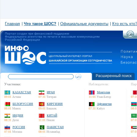
Главная
Что такое ШОС?
Официальные документы
Кто есть кто
Портал создан при финансовой поддержке
Федерального агентства по печати и массовым коммуникациям
Российской Федерации
Расширенный поиск
Участники:
Наблюдатели:
Пар
КАЗАХСТАН
ИРАН
Монголия
09:01
Астана
07:31
Тегеран
11:01
Улан-Батор
07:3
БЕЛОРУССИЯ
КИРГИЗИЯ
Афганистан
06:01
Минск
09:01
Бишкек
07:31
Кабул
08:0
ИНДИЯ
КИТАЙ
08:31
Дели
11:01
Пекин
07:0
РОССИЯ
ПАКИСТАН
07:01
Москва
08:01
Исламабад
07:0