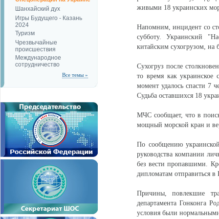
живыми 18 украинских моря
Шанхайский дух
Игры Будущего - Казань
2024
Напомним, инцидент со ст
Туризм
субботу. Украинский "На
Чрезвычайные
китайским сухогрузом, на 
происшествия
Международное
сотрудничество
Сухогруз после столкновен
Все темы »
то время как украинское 
момент удалось спасти 7 ч
Судьба оставшихся 18 укра
МЧС сообщает, что в поиск
мощный морской кран и ве
По сообщению украинской
руководства компании лич
без вести пропавшими. К
дипломатам отправиться в 
Причины, повлекшие тра
департамента Гонконга Ро
условия были нормальными