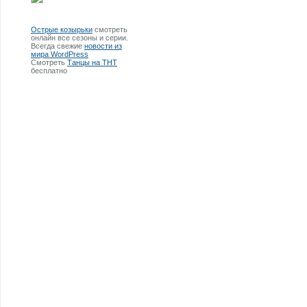
Острые козырьки
смотреть
онлайн все сезоны и серии.
Всегда свежие
новости из
мира WordPress
Смотреть
Танцы на ТНТ
бесплатно