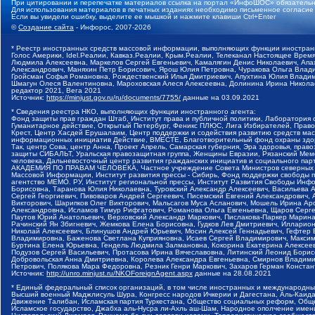
При цитировании и перепечатке материалов ссылка на портал «ИнфоШОС» обязательн
Для использования материалов в печатных изданиях необходимо письменное согласие
Если вы увидели ошибку, выделите ее мышкой и нажмите клавиши Ctrl+Enter
©
Создание сайта
- Инфорос, 2007-2026
* Реестр иностранных средств массовой информации, выполняющих функции иностранн
Голос Америки, Idel.Реалии, Кавказ.Реалии, Крым.Реалии, Телеканал Настоящее Время
Людмила Алексеевна, Маркелов Сергей Евгеньевич, Камалягин Денис Николаевич, Апах
Александрович, Маняхин Петр Борисович, Ярош Юлия Петровна, Чуракова Ольга Влади
Гройсман Софья Романовна, Рождественский Илья Дмитриевич, Апухтина Юлия Владимир
Шмагун Олеся Валентиновна, Мароховская Алеся Алексеевна, Долинина Ирина Никола
редактор 2021, Вега 2021
Источник:
https://minjust.gov.ru/ru/documents/7755/
данные на
03.09.2021
* Сведения реестра НКО, выполняющих функции иностранного агента:
Фонд защиты прав граждан Штаб, Институт права и публичной политики, Лаборатория
Гуманитарное действие, Открытый Петербург, Феникс ПЛЮС, Лига Избирателей, Правов
Крест, Центр Хасдей Ерушалаим, Центр поддержки и содействия развитию средств мас
информационных инициатив Действие, ВМЕСТЕ, Благотворительный фонд охраны здоров
Так, центр Сова, центр Анна, Проект Апрель, Самарская губерния, Эра здоровья, пр
защиты СИБАЛЬТ, Уральская правозащитная группа, Женщины Евразии, Рязанский Мемо
человека, Дальневосточный центр развития гражданских инициатив и социального пар
АКАДЕМИЯ ПО ПРАВАМ ЧЕЛОВЕКА, Частное учреждение Совета Министров северных стр
Массовой Информации, Институт развития прессы - Сибирь, Фонд поддержки свободы 
агентство МЕМО. РУ, Институт региональной прессы, Институт Развития Свободы Инф
Борисовна, Таранова Юлия Николаевна, Туровский Александр Алексеевич, Васильева 
Сергей Георгиевич, Пивоваров Андрей Сергеевич, Писемский Евгений Александрович,
Викторович, Шарипков Олег Викторович, Мальсагов Муса Асланович, Мошель Ирина Ар
Александровна, Исламов Тимур Рифгатович, Романова Ольга Евгеньевна, Щаров Серг
Паутов Юрий Анатольевич, Верховский Александр Маркович, Пислакова-Паркер Марина
Рачинский Ян Збигневич, Жемкова Елена Борисовна, Гудков Лев Дмитриевич, Иллари
Николай Алексеевич, Блинушов Андрей Юрьевич, Мосин Алексей Геннадьевич, Гефтер
Владимировна, Баженова Светлана Куприяновна, Исаев Сергей Владимирович, Максим
Буртина Елена Юрьевна, Гендель Людмила Залмановна, Кокорина Екатерина Алексеев
Подузов Сергей Васильевич, Протасова Ирина Вячеславовна, Литинский Леонид Борис
Добровольская Анна Дмитриевна, Королева Александра Евгеньевна, Смирнов Владими
Петрович, Полякова Мара Федоровна, Резник Генри Маркович, Захаров Герман Конста
Источник:
http://unro.minjust.ru/NKOForeignAgent.aspx
данные на
28.08.2021
* Единый федеральный список организаций, в том числе иностранных и международны
Высший военный Маджлисуль Шура, Конгресс народов Ичкерии и Дагестана, Аль-Каида, 
Движение Талибан, Исламская партия Туркестана, Общество социальных реформ, Общес
Исламское государство, Джабха аль-Нусра ли-Ахль аш-Шам, Народное ополчение имен