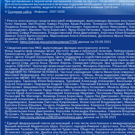
При цитировании и перепечатке материалов ссылка на портал «ИнфоШОС» обязательн
Для использования материалов в печатных изданиях необходимо письменное согласие
Если вы увидели ошибку, выделите ее мышкой и нажмите клавиши Ctrl+Enter
©
Создание сайта
- Инфорос, 2007-2026
* Реестр иностранных средств массовой информации, выполняющих функции иностранн
Голос Америки, Idel.Реалии, Кавказ.Реалии, Крым.Реалии, Телеканал Настоящее Время
Людмила Алексеевна, Маркелов Сергей Евгеньевич, Камалягин Денис Николаевич, Апах
Александрович, Маняхин Петр Борисович, Ярош Юлия Петровна, Чуракова Ольга Влади
Гройсман Софья Романовна, Рождественский Илья Дмитриевич, Апухтина Юлия Владимир
Шмагун Олеся Валентиновна, Мароховская Алеся Алексеевна, Долинина Ирина Никола
редактор 2021, Вега 2021
Источник:
https://minjust.gov.ru/ru/documents/7755/
данные на
03.09.2021
* Сведения реестра НКО, выполняющих функции иностранного агента:
Фонд защиты прав граждан Штаб, Институт права и публичной политики, Лаборатория
Гуманитарное действие, Открытый Петербург, Феникс ПЛЮС, Лига Избирателей, Правов
Крест, Центр Хасдей Ерушалаим, Центр поддержки и содействия развитию средств мас
информационных инициатив Действие, ВМЕСТЕ, Благотворительный фонд охраны здоров
Так, центр Сова, центр Анна, Проект Апрель, Самарская губерния, Эра здоровья, пр
защиты СИБАЛЬТ, Уральская правозащитная группа, Женщины Евразии, Рязанский Мемо
человека, Дальневосточный центр развития гражданских инициатив и социального пар
АКАДЕМИЯ ПО ПРАВАМ ЧЕЛОВЕКА, Частное учреждение Совета Министров северных стр
Массовой Информации, Институт развития прессы - Сибирь, Фонд поддержки свободы 
агентство МЕМО. РУ, Институт региональной прессы, Институт Развития Свободы Инф
Борисовна, Таранова Юлия Николаевна, Туровский Александр Алексеевич, Васильева 
Сергей Георгиевич, Пивоваров Андрей Сергеевич, Писемский Евгений Александрович,
Викторович, Шарипков Олег Викторович, Мальсагов Муса Асланович, Мошель Ирина Ар
Александровна, Исламов Тимур Рифгатович, Романова Ольга Евгеньевна, Щаров Серг
Паутов Юрий Анатольевич, Верховский Александр Маркович, Пислакова-Паркер Марина
Рачинский Ян Збигневич, Жемкова Елена Борисовна, Гудков Лев Дмитриевич, Иллари
Николай Алексеевич, Блинушов Андрей Юрьевич, Мосин Алексей Геннадьевич, Гефтер
Владимировна, Баженова Светлана Куприяновна, Исаев Сергей Владимирович, Максим
Буртина Елена Юрьевна, Гендель Людмила Залмановна, Кокорина Екатерина Алексеев
Подузов Сергей Васильевич, Протасова Ирина Вячеславовна, Литинский Леонид Борис
Добровольская Анна Дмитриевна, Королева Александра Евгеньевна, Смирнов Владими
Петрович, Полякова Мара Федоровна, Резник Генри Маркович, Захаров Герман Конста
Источник:
http://unro.minjust.ru/NKOForeignAgent.aspx
данные на
28.08.2021
* Единый федеральный список организаций, в том числе иностранных и международны
Высший военный Маджлисуль Шура, Конгресс народов Ичкерии и Дагестана, Аль-Каида, 
Движение Талибан, Исламская партия Туркестана, Общество социальных реформ, Общес
Исламское государство, Джабха аль-Нусра ли-Ахль аш-Шам, Народное ополчение имен