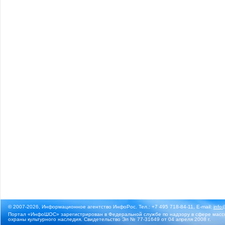
© 2007-2026, Информационное агентство ИнфоРос. Тел.: +7 495 718-84-11, E-mail:
info
Портал «ИнфоШОС» зарегистрирован в Федеральной службе по надзору в сфере массо
охраны культурного наследия. Свидетельство Эл № 77-31649 от 04 апреля 2008 г.