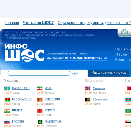
Главная
Что такое ШОС?
Официальные документы
Кто есть кто
Портал создан при финансовой поддержке
Федерального агентства по печати и массовым коммуникациям
Российской Федерации
Расширенный поиск
Участники:
Наблюдатели:
Пар
КАЗАХСТАН
ИРАН
Монголия
11:29
Астана
09:59
Тегеран
13:29
Улан-Батор
09:5
БЕЛОРУССИЯ
КИРГИЗИЯ
Афганистан
08:29
Минск
11:29
Бишкек
09:59
Кабул
10:2
ИНДИЯ
КИТАЙ
10:59
Дели
13:29
Пекин
09:2
РОССИЯ
ПАКИСТАН
09:29
Москва
10:29
Исламабад
09:2