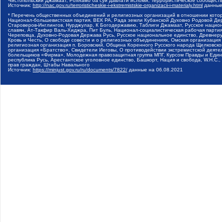
Чистопольский Джамаат, Рохнамо ба суи давлати исломи, Террористическое сообщест
Источник:
http://nac.gov.ru/terroristicheskie-i-ekstremistskie-organizacii-i-materialy.html
данные
* Перечень общественных объединений и религиозных организаций в отношении котор
Национал-большевистская партия, ВЕК РА, Рада земли Кубанской Духовно Родовой Де
Староверов-Инглингов, Нурджулар, К Богодержавию, Таблиги Джамаат, Русское наци
славян, Ат-Такфир Валь-Хиджра, Пит Буль, Национал-социалистическая рабочая парт
Череповца, Духовно-Родовая Держава Русь, Русское национальное единство, Древнер
Кровь и Честь, О свободе совести и о религиозных объединениях, Омская организаци
религиозная организация п. Боровский, Община Коренного Русского народа Щелковског
организация «Братство», Свидетели Иеговы, О противодействии экстремистской деяте
болельщиков «Фирма», Молодежная правозащитная группа МПГ, Курсом Правды и Единен
республика Русь, Арестантское уголовное единство, Башкорт, Нация и свобода, W.H.С
прав граждан, Штабы Навального
Источник:
https://minjust.gov.ru/ru/documents/7822/
данные на
06.08.2021