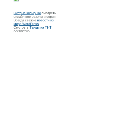
Острые козырьки
смотреть
онлайн все сезоны и серии.
Всегда свежие
новости из
мира WordPress
Смотреть
Танцы на ТНТ
бесплатно