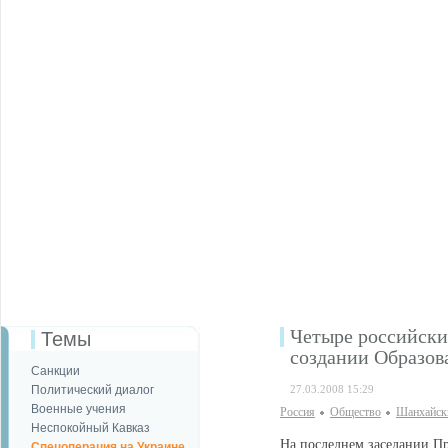
Четыре российски
Темы
создании Образов
Санкции
Политический диалог
27.03.2008 15:29
Военные учения
Россия
Общество
Шанхайск
Неспокойный Кавказ
На последнем заседании Пр
Спецоперация на Украине