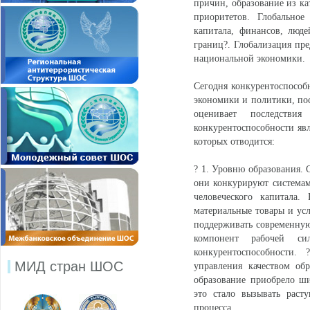
причин, образование из к
приоритетов. Глобальное
капитала, финансов, люд
границ?. Глобализация пре
национальной экономики.
Сегодня конкурентоспособн
экономики и политики, пос
оценивает последстви
конкурентоспособности явл
которых отводится:
? 1. Уровню образования. 
они конкурируют системам
человеческого капитала.
материальные товары и усл
поддерживать современную
компонент рабочей си
конкурентоспособности.
МИД стран ШОС
управления качеством обр
образование приобрело ш
это стало вызывать расту
процесса.