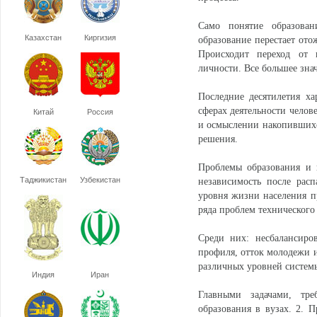
Само понятие образован
Казахстан
Киргизия
образование перестает от
Происходит переход от 
личности. Все большее зна
Последние десятилетия х
сферах деятельности челов
Китай
Россия
и осмыслении накопившихс
решения.
Проблемы образования и 
Таджикистан
Узбекистан
независимость после рас
уровня жизни населения п
ряда проблем технического
Среди них: несбалансиро
профиля, отток молодежи 
различных уровней системы
Индия
Иран
Главными задачами, тре
образования в вузах. 2. 