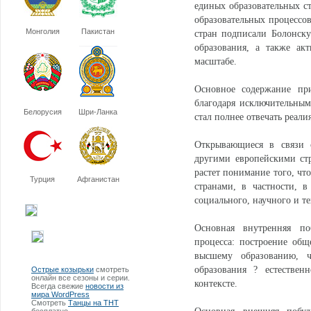
единых образовательных с
образовательных процессо
Монголия
Пакистан
стран подписали Болонску
образования, а также ак
масштабе.
Основное содержание при
благодаря исключительным
Белорусия
Шри-Ланка
стал полнее отвечать реали
Открывающиеся в связи 
другими европейскими ст
растет понимание того, чт
Турция
Афганистан
странами, в частности, в
социального, научного и т
Основная внутренняя по
процесса: построение общ
высшему образованию, 
образования ? естествен
Острые козырьки
смотреть
онлайн все сезоны и серии.
контексте.
Всегда свежие
новости из
мира WordPress
Смотреть
Танцы на ТНТ