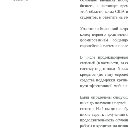
Основная внешняя побуди
бесплатно
бизнеса; в настоящее вре
этой области, когда США и
студентов, и ответить на э
Участники Болонской встре
конец первого десятилетия
формированием общеевр
европейской системы после
В числе продекларирова
степеней (в частности, за
систему подготовки: бакал
кредитов (по типу европе
средства поддержки крупн
пути эффективной мобильн
Были определены следующ
цикл до получения первой 
степени. На 1-ом цикле об
цикле ведет к получению с
продолжительность обучени
работы в кредитах на осно