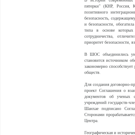
В истории современных
пятерки" (КНР, Россия, 
позитивного интеграцион
безопасность, содержащему
и безопасности, обогатил
типа в основе которых 
сотрудничества, отличит
приоритет безопасности, в
В ШОС объединились уни
становится источником об
закономерно способствует
обществ.
Для создания договорно-пр
проект Соглашения о вза
документов об ученых с
учреждений государств-чл
Шанхае подписано Согла
Сторонами прорабатываетс
Центра.
Географическая и историче