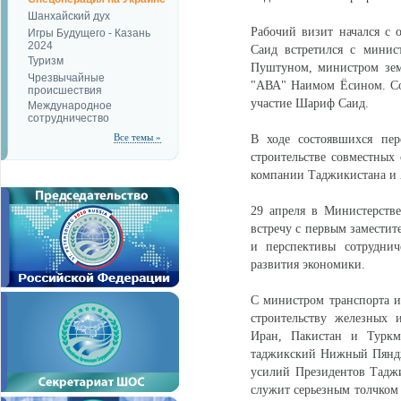
Шанхайский дух
Рабочий визит начался с 
Игры Будущего - Казань
2024
Саид встретился с минис
Туризм
Пуштуном, министром зем
Чрезвычайные
"АВА" Наимом Ёсином. Сос
происшествия
участие Шариф Саид.
Международное
сотрудничество
Все темы »
В ходе состоявшихся пер
строительстве совместных
компании Таджикистана и А
29 апреля в Министерств
встречу с первым заместит
и перспективы сотруднич
развития экономики.
С министром транспорта и
строительству железных 
Иран, Пакистан и Туркм
таджикский Нижный Пяндж
усилий Президентов Тадж
служит серьезным толчком