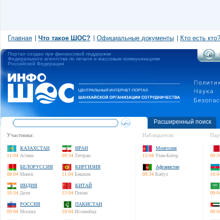
Главная
Что такое ШОС?
Официальные документы
Кто есть кто
Портал создан при финансовой поддержке
Федерального агентства по печати и массовым коммуникациям
Российской Федерации
Расширенный поиск
Участники:
Наблюдатели:
Пар
КАЗАХСТАН
ИРАН
Монголия
11:04
Астана
09:34
Тегеран
13:04
Улан-Батор
09:3
БЕЛОРУССИЯ
КИРГИЗИЯ
Афганистан
08:04
Минск
11:04
Бишкек
09:34
Кабул
10:0
ИНДИЯ
КИТАЙ
10:34
Дели
13:04
Пекин
09:0
РОССИЯ
ПАКИСТАН
09:04
Москва
10:04
Исламабад
09:0