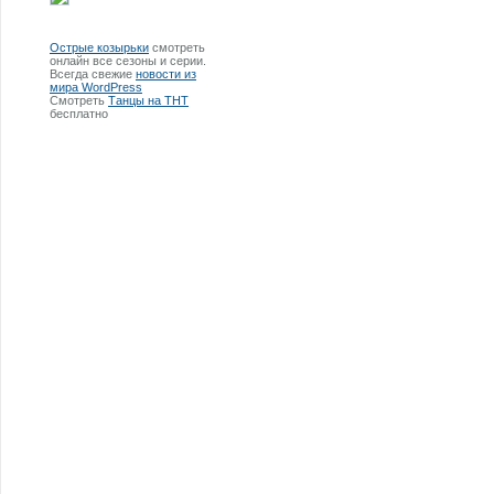
Острые козырьки
смотреть
онлайн все сезоны и серии.
Всегда свежие
новости из
мира WordPress
Смотреть
Танцы на ТНТ
бесплатно