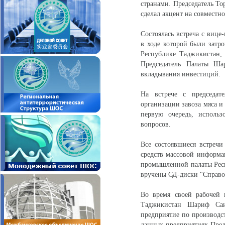
странами. Председатель 
сделал акцент на совместн
Состоялась встреча с виц
в ходе которой были затр
Республике Таджикистан,
Председатель Палаты Ша
вкладывания инвестиций.
На встрече с председат
организации завоза мяса и
первую очередь, исполь
вопросов.
Все состоявшиеся встречи
средств массовой информац
промышленной палаты Рес
вручены СД-диски "Справо
Во время своей рабочей 
Таджикистан Шариф Саи
предприятие по производс
данных предприятиях Пред