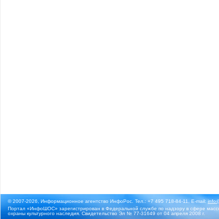
© 2007-2026, Информационное агентство ИнфоРос. Тел.: +7 495 718-84-11, E-mail:
info
Портал «ИнфоШОС» зарегистрирован в Федеральной службе по надзору в сфере массо
охраны культурного наследия. Свидетельство Эл № 77-31649 от 04 апреля 2008 г.