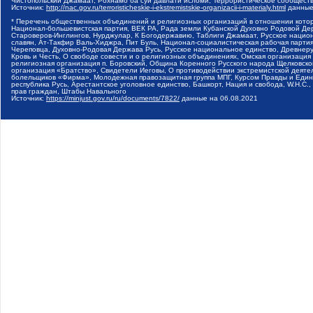
Чистопольский Джамаат, Рохнамо ба суи давлати исломи, Террористическое сообщест
Источник:
http://nac.gov.ru/terroristicheskie-i-ekstremistskie-organizacii-i-materialy.html
данные
* Перечень общественных объединений и религиозных организаций в отношении котор
Национал-большевистская партия, ВЕК РА, Рада земли Кубанской Духовно Родовой Де
Староверов-Инглингов, Нурджулар, К Богодержавию, Таблиги Джамаат, Русское наци
славян, Ат-Такфир Валь-Хиджра, Пит Буль, Национал-социалистическая рабочая парт
Череповца, Духовно-Родовая Держава Русь, Русское национальное единство, Древнер
Кровь и Честь, О свободе совести и о религиозных объединениях, Омская организаци
религиозная организация п. Боровский, Община Коренного Русского народа Щелковског
организация «Братство», Свидетели Иеговы, О противодействии экстремистской деяте
болельщиков «Фирма», Молодежная правозащитная группа МПГ, Курсом Правды и Единен
республика Русь, Арестантское уголовное единство, Башкорт, Нация и свобода, W.H.С
прав граждан, Штабы Навального
Источник:
https://minjust.gov.ru/ru/documents/7822/
данные на
06.08.2021