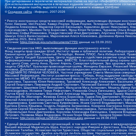
При цитировании и перепечатке материалов ссылка на портал «ИнфоШОС» обязательн
Для использования материалов в печатных изданиях необходимо письменное согласие
Если вы увидели ошибку, выделите ее мышкой и нажмите клавиши Ctrl+Enter
©
Создание сайта
- Инфорос, 2007-2026
* Реестр иностранных средств массовой информации, выполняющих функции иностранн
Голос Америки, Idel.Реалии, Кавказ.Реалии, Крым.Реалии, Телеканал Настоящее Время
Людмила Алексеевна, Маркелов Сергей Евгеньевич, Камалягин Денис Николаевич, Апах
Александрович, Маняхин Петр Борисович, Ярош Юлия Петровна, Чуракова Ольга Влади
Гройсман Софья Романовна, Рождественский Илья Дмитриевич, Апухтина Юлия Владимир
Шмагун Олеся Валентиновна, Мароховская Алеся Алексеевна, Долинина Ирина Никола
редактор 2021, Вега 2021
Источник:
https://minjust.gov.ru/ru/documents/7755/
данные на
03.09.2021
* Сведения реестра НКО, выполняющих функции иностранного агента:
Фонд защиты прав граждан Штаб, Институт права и публичной политики, Лаборатория
Гуманитарное действие, Открытый Петербург, Феникс ПЛЮС, Лига Избирателей, Правов
Крест, Центр Хасдей Ерушалаим, Центр поддержки и содействия развитию средств мас
информационных инициатив Действие, ВМЕСТЕ, Благотворительный фонд охраны здоров
Так, центр Сова, центр Анна, Проект Апрель, Самарская губерния, Эра здоровья, пр
защиты СИБАЛЬТ, Уральская правозащитная группа, Женщины Евразии, Рязанский Мемо
человека, Дальневосточный центр развития гражданских инициатив и социального пар
АКАДЕМИЯ ПО ПРАВАМ ЧЕЛОВЕКА, Частное учреждение Совета Министров северных стр
Массовой Информации, Институт развития прессы - Сибирь, Фонд поддержки свободы 
агентство МЕМО. РУ, Институт региональной прессы, Институт Развития Свободы Инф
Борисовна, Таранова Юлия Николаевна, Туровский Александр Алексеевич, Васильева 
Сергей Георгиевич, Пивоваров Андрей Сергеевич, Писемский Евгений Александрович,
Викторович, Шарипков Олег Викторович, Мальсагов Муса Асланович, Мошель Ирина Ар
Александровна, Исламов Тимур Рифгатович, Романова Ольга Евгеньевна, Щаров Серг
Паутов Юрий Анатольевич, Верховский Александр Маркович, Пислакова-Паркер Марина
Рачинский Ян Збигневич, Жемкова Елена Борисовна, Гудков Лев Дмитриевич, Иллари
Николай Алексеевич, Блинушов Андрей Юрьевич, Мосин Алексей Геннадьевич, Гефтер
Владимировна, Баженова Светлана Куприяновна, Исаев Сергей Владимирович, Максим
Буртина Елена Юрьевна, Гендель Людмила Залмановна, Кокорина Екатерина Алексеев
Подузов Сергей Васильевич, Протасова Ирина Вячеславовна, Литинский Леонид Борис
Добровольская Анна Дмитриевна, Королева Александра Евгеньевна, Смирнов Владими
Петрович, Полякова Мара Федоровна, Резник Генри Маркович, Захаров Герман Конста
Источник:
http://unro.minjust.ru/NKOForeignAgent.aspx
данные на
28.08.2021
* Единый федеральный список организаций, в том числе иностранных и международны
Высший военный Маджлисуль Шура, Конгресс народов Ичкерии и Дагестана, Аль-Каида, 
Движение Талибан, Исламская партия Туркестана, Общество социальных реформ, Общес
Исламское государство, Джабха аль-Нусра ли-Ахль аш-Шам, Народное ополчение имен