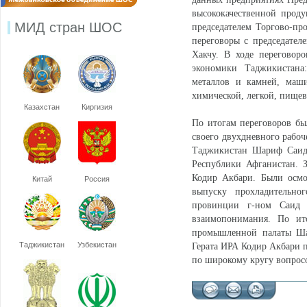
высококачественной прод
МИД стран ШОС
председателем Торгово-п
переговоры с председате
Хакчу. В ходе переговор
экономики Таджикистана:
металлов и камней, машин
химической, легкой, пище
Казахстан
Киргизия
По итогам переговоров бы
своего двухдневного рабо
Таджикистан Шариф Саид 
Республики Афганистан. З
Кодир Акбари. Были осмо
Китай
Россия
выпуску прохладительно
провинции г-ном Саид 
взаимопонимания. По ито
промышленной палаты Ша
Таджикистан
Узбекистан
Герата ИРА Кодир Акбари 
по широкому кругу вопрос