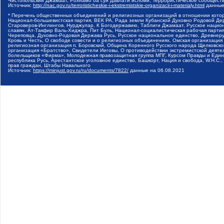
Чистопольский Джамаат, Рохнамо ба суи давлати исломи, Террористическое сообщест
Источник:
http://nac.gov.ru/terroristicheskie-i-ekstremistskie-organizacii-i-materialy.html
данные
* Перечень общественных объединений и религиозных организаций в отношении котор
Национал-большевистская партия, ВЕК РА, Рада земли Кубанской Духовно Родовой Де
Староверов-Инглингов, Нурджулар, К Богодержавию, Таблиги Джамаат, Русское наци
славян, Ат-Такфир Валь-Хиджра, Пит Буль, Национал-социалистическая рабочая парт
Череповца, Духовно-Родовая Держава Русь, Русское национальное единство, Древнер
Кровь и Честь, О свободе совести и о религиозных объединениях, Омская организаци
религиозная организация п. Боровский, Община Коренного Русского народа Щелковског
организация «Братство», Свидетели Иеговы, О противодействии экстремистской деяте
болельщиков «Фирма», Молодежная правозащитная группа МПГ, Курсом Правды и Единен
республика Русь, Арестантское уголовное единство, Башкорт, Нация и свобода, W.H.С
прав граждан, Штабы Навального
Источник:
https://minjust.gov.ru/ru/documents/7822/
данные на
06.08.2021