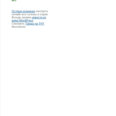
Острые козырьки
смотреть
онлайн все сезоны и серии.
Всегда свежие
новости из
мира WordPress
Смотреть
Танцы на ТНТ
бесплатно