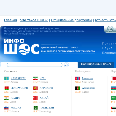
Главная
Что такое ШОС?
Официальные документы
Кто есть кто
Портал создан при финансовой поддержке
Федерального агентства по печати и массовым коммуникациям
Российской Федерации
Расширенный поиск
Участники:
Наблюдатели:
Пар
КАЗАХСТАН
ИРАН
Монголия
16:57
Астана
15:27
Тегеран
18:57
Улан-Батор
15:2
БЕЛОРУССИЯ
КИРГИЗИЯ
Афганистан
13:57
Минск
16:57
Бишкек
15:27
Кабул
15:5
ИНДИЯ
КИТАЙ
16:27
Дели
18:57
Пекин
14:5
РОССИЯ
ПАКИСТАН
14:57
Москва
15:57
Исламабад
14:5