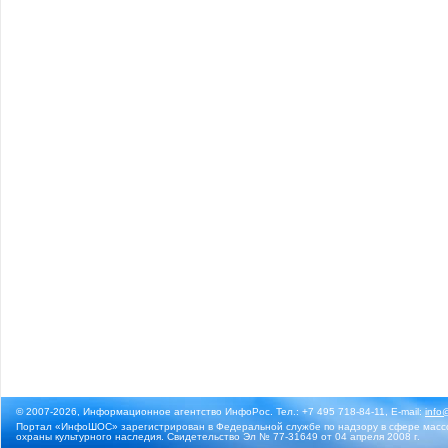
© 2007-2026, Информационное агентство ИнфоРос. Тел.: +7 495 718-84-11, E-mail:
info
Портал «ИнфоШОС» зарегистрирован в Федеральной службе по надзору в сфере массо
охраны культурного наследия. Свидетельство Эл № 77-31649 от 04 апреля 2008 г.