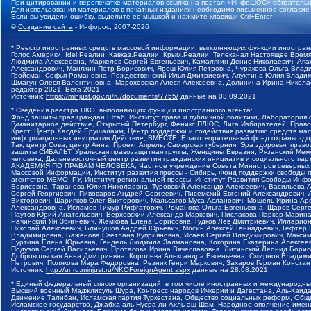
При цитировании и перепечатке материалов ссылка на портал «ИнфоШОС» обязательн
Для использования материалов в печатных изданиях необходимо письменное согласие
Если вы увидели ошибку, выделите ее мышкой и нажмите клавиши Ctrl+Enter
©
Создание сайта
- Инфорос, 2007-2026
* Реестр иностранных средств массовой информации, выполняющих функции иностранн
Голос Америки, Idel.Реалии, Кавказ.Реалии, Крым.Реалии, Телеканал Настоящее Время
Людмила Алексеевна, Маркелов Сергей Евгеньевич, Камалягин Денис Николаевич, Апах
Александрович, Маняхин Петр Борисович, Ярош Юлия Петровна, Чуракова Ольга Влади
Гройсман Софья Романовна, Рождественский Илья Дмитриевич, Апухтина Юлия Владимир
Шмагун Олеся Валентиновна, Мароховская Алеся Алексеевна, Долинина Ирина Никола
редактор 2021, Вега 2021
Источник:
https://minjust.gov.ru/ru/documents/7755/
данные на
03.09.2021
* Сведения реестра НКО, выполняющих функции иностранного агента:
Фонд защиты прав граждан Штаб, Институт права и публичной политики, Лаборатория
Гуманитарное действие, Открытый Петербург, Феникс ПЛЮС, Лига Избирателей, Правов
Крест, Центр Хасдей Ерушалаим, Центр поддержки и содействия развитию средств мас
информационных инициатив Действие, ВМЕСТЕ, Благотворительный фонд охраны здоров
Так, центр Сова, центр Анна, Проект Апрель, Самарская губерния, Эра здоровья, пр
защиты СИБАЛЬТ, Уральская правозащитная группа, Женщины Евразии, Рязанский Мемо
человека, Дальневосточный центр развития гражданских инициатив и социального пар
АКАДЕМИЯ ПО ПРАВАМ ЧЕЛОВЕКА, Частное учреждение Совета Министров северных стр
Массовой Информации, Институт развития прессы - Сибирь, Фонд поддержки свободы 
агентство МЕМО. РУ, Институт региональной прессы, Институт Развития Свободы Инф
Борисовна, Таранова Юлия Николаевна, Туровский Александр Алексеевич, Васильева 
Сергей Георгиевич, Пивоваров Андрей Сергеевич, Писемский Евгений Александрович,
Викторович, Шарипков Олег Викторович, Мальсагов Муса Асланович, Мошель Ирина Ар
Александровна, Исламов Тимур Рифгатович, Романова Ольга Евгеньевна, Щаров Серг
Паутов Юрий Анатольевич, Верховский Александр Маркович, Пислакова-Паркер Марина
Рачинский Ян Збигневич, Жемкова Елена Борисовна, Гудков Лев Дмитриевич, Иллари
Николай Алексеевич, Блинушов Андрей Юрьевич, Мосин Алексей Геннадьевич, Гефтер
Владимировна, Баженова Светлана Куприяновна, Исаев Сергей Владимирович, Максим
Буртина Елена Юрьевна, Гендель Людмила Залмановна, Кокорина Екатерина Алексеев
Подузов Сергей Васильевич, Протасова Ирина Вячеславовна, Литинский Леонид Борис
Добровольская Анна Дмитриевна, Королева Александра Евгеньевна, Смирнов Владими
Петрович, Полякова Мара Федоровна, Резник Генри Маркович, Захаров Герман Конста
Источник:
http://unro.minjust.ru/NKOForeignAgent.aspx
данные на
28.08.2021
* Единый федеральный список организаций, в том числе иностранных и международны
Высший военный Маджлисуль Шура, Конгресс народов Ичкерии и Дагестана, Аль-Каида, 
Движение Талибан, Исламская партия Туркестана, Общество социальных реформ, Общес
Исламское государство, Джабха аль-Нусра ли-Ахль аш-Шам, Народное ополчение имен