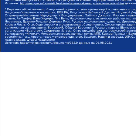
Чистопольский Джамаат, Рохнамо ба суи давлати исломи, Террористическое сообщест
Источник:
http://nac.gov.ru/terroristicheskie-i-ekstremistskie-organizacii-i-materialy.html
данные
* Перечень общественных объединений и религиозных организаций в отношении котор
Национал-большевистская партия, ВЕК РА, Рада земли Кубанской Духовно Родовой Де
Староверов-Инглингов, Нурджулар, К Богодержавию, Таблиги Джамаат, Русское наци
славян, Ат-Такфир Валь-Хиджра, Пит Буль, Национал-социалистическая рабочая парт
Череповца, Духовно-Родовая Держава Русь, Русское национальное единство, Древнер
Кровь и Честь, О свободе совести и о религиозных объединениях, Омская организаци
религиозная организация п. Боровский, Община Коренного Русского народа Щелковског
организация «Братство», Свидетели Иеговы, О противодействии экстремистской деяте
болельщиков «Фирма», Молодежная правозащитная группа МПГ, Курсом Правды и Единен
республика Русь, Арестантское уголовное единство, Башкорт, Нация и свобода, W.H.С
прав граждан, Штабы Навального
Источник:
https://minjust.gov.ru/ru/documents/7822/
данные на
06.08.2021