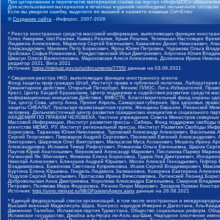
При цитировании и перепечатке материалов ссылка на портал «ИнфоШОС» обязательн
Для использования материалов в печатных изданиях необходимо письменное согласие
Если вы увидели ошибку, выделите ее мышкой и нажмите клавиши Ctrl+Enter
©
Создание сайта
- Инфорос, 2007-2026
* Реестр иностранных средств массовой информации, выполняющих функции иностранн
Голос Америки, Idel.Реалии, Кавказ.Реалии, Крым.Реалии, Телеканал Настоящее Время
Людмила Алексеевна, Маркелов Сергей Евгеньевич, Камалягин Денис Николаевич, Апах
Александрович, Маняхин Петр Борисович, Ярош Юлия Петровна, Чуракова Ольга Влади
Гройсман Софья Романовна, Рождественский Илья Дмитриевич, Апухтина Юлия Владимир
Шмагун Олеся Валентиновна, Мароховская Алеся Алексеевна, Долинина Ирина Никола
редактор 2021, Вега 2021
Источник:
https://minjust.gov.ru/ru/documents/7755/
данные на
03.09.2021
* Сведения реестра НКО, выполняющих функции иностранного агента:
Фонд защиты прав граждан Штаб, Институт права и публичной политики, Лаборатория
Гуманитарное действие, Открытый Петербург, Феникс ПЛЮС, Лига Избирателей, Правов
Крест, Центр Хасдей Ерушалаим, Центр поддержки и содействия развитию средств мас
информационных инициатив Действие, ВМЕСТЕ, Благотворительный фонд охраны здоров
Так, центр Сова, центр Анна, Проект Апрель, Самарская губерния, Эра здоровья, пр
защиты СИБАЛЬТ, Уральская правозащитная группа, Женщины Евразии, Рязанский Мемо
человека, Дальневосточный центр развития гражданских инициатив и социального пар
АКАДЕМИЯ ПО ПРАВАМ ЧЕЛОВЕКА, Частное учреждение Совета Министров северных стр
Массовой Информации, Институт развития прессы - Сибирь, Фонд поддержки свободы 
агентство МЕМО. РУ, Институт региональной прессы, Институт Развития Свободы Инф
Борисовна, Таранова Юлия Николаевна, Туровский Александр Алексеевич, Васильева 
Сергей Георгиевич, Пивоваров Андрей Сергеевич, Писемский Евгений Александрович,
Викторович, Шарипков Олег Викторович, Мальсагов Муса Асланович, Мошель Ирина Ар
Александровна, Исламов Тимур Рифгатович, Романова Ольга Евгеньевна, Щаров Серг
Паутов Юрий Анатольевич, Верховский Александр Маркович, Пислакова-Паркер Марина
Рачинский Ян Збигневич, Жемкова Елена Борисовна, Гудков Лев Дмитриевич, Иллари
Николай Алексеевич, Блинушов Андрей Юрьевич, Мосин Алексей Геннадьевич, Гефтер
Владимировна, Баженова Светлана Куприяновна, Исаев Сергей Владимирович, Максим
Буртина Елена Юрьевна, Гендель Людмила Залмановна, Кокорина Екатерина Алексеев
Подузов Сергей Васильевич, Протасова Ирина Вячеславовна, Литинский Леонид Борис
Добровольская Анна Дмитриевна, Королева Александра Евгеньевна, Смирнов Владими
Петрович, Полякова Мара Федоровна, Резник Генри Маркович, Захаров Герман Конста
Источник:
http://unro.minjust.ru/NKOForeignAgent.aspx
данные на
28.08.2021
* Единый федеральный список организаций, в том числе иностранных и международны
Высший военный Маджлисуль Шура, Конгресс народов Ичкерии и Дагестана, Аль-Каида, 
Движение Талибан, Исламская партия Туркестана, Общество социальных реформ, Общес
Исламское государство, Джабха аль-Нусра ли-Ахль аш-Шам, Народное ополчение имен