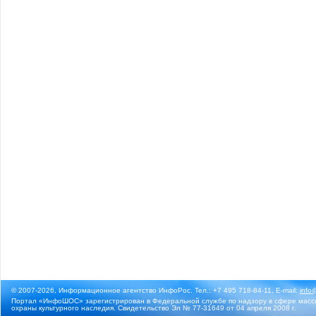
© 2007-2026, Информационное агентство ИнфоРос. Тел.: +7 495 718-84-11, E-mail:
info
Портал «ИнфоШОС» зарегистрирован в Федеральной службе по надзору в сфере массо
охраны культурного наследия. Свидетельство Эл № 77-31649 от 04 апреля 2008 г.