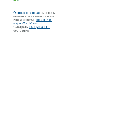
Острые козырьки
смотреть
онлайн все сезоны и серии.
Всегда свежие
новости из
мира WordPress
Смотреть
Танцы на ТНТ
бесплатно