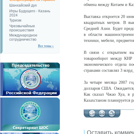
обмена между Китаем и Ка
Шанхайский дух
Игры Будущего - Казань
2024
Выставка откроется 20 июн
Туризм
квадратных метров. В вы
Чрезвычайные
Средней Азии. Будет предс
происшествия
в области машиностроения
Международное
сотрудничество
техники, мебели, предмето
Все темы »
В связи с открытием вы
товарооборот между КНР 
экономического отдела п
странами составлял 3 млрд
За четыре месяца 2007 г
долларов США. Ожидается,
Как сказал Чжао Хуа, в 
Казахстаном планируется р
Оставить комме