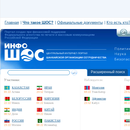
Главная
Что такое ШОС?
Официальные документы
Кто есть кто
Портал создан при финансовой поддержке
Федерального агентства по печати и массовым коммуникациям
Российской Федерации
Расширенный поиск
Участники:
Наблюдатели:
Пар
КАЗАХСТАН
ИРАН
Монголия
01:22
Астана
23:52
Тегеран
03:22
Улан-Батор
23:5
БЕЛОРУССИЯ
КИРГИЗИЯ
Афганистан
22:22
Минск
01:22
Бишкек
23:52
Кабул
00:2
ИНДИЯ
КИТАЙ
00:52
Дели
03:22
Пекин
23:2
РОССИЯ
ПАКИСТАН
23:22
Москва
00:22
Исламабад
23:2