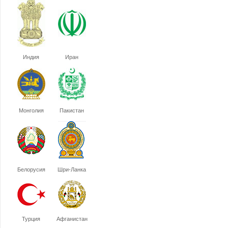
Индия
Иран
Монголия
Пакистан
Белорусия
Шри-Ланка
Турция
Афганистан