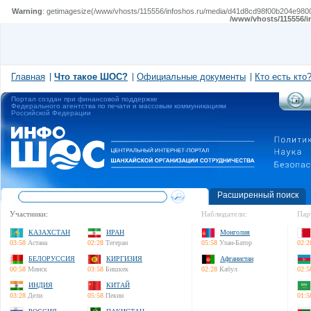
Warning
: getimagesize(/www/vhosts/115556/infoshos.ru/media/d41d8cd98f00b204e980099
/www/vhosts/115556/i
Главная
Что такое ШОС?
Официальные документы
Кто есть кто
Портал создан при финансовой поддержке
Федерального агентства по печати и массовым коммуникациям
Российской Федерации
Расширенный поиск
Участники:
Наблюдатели:
Пар
КАЗАХСТАН
ИРАН
Монголия
03:58
Астана
02:28
Тегеран
05:58
Улан-Батор
02:2
БЕЛОРУССИЯ
КИРГИЗИЯ
Афганистан
00:58
Минск
03:58
Бишкек
02:28
Кабул
02:5
ИНДИЯ
КИТАЙ
03:28
Дели
05:58
Пекин
01:5