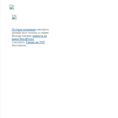
Острые козырьки
смотреть
онлайн все сезоны и серии.
Всегда свежие
новости из
мира WordPress
Смотреть
Танцы на ТНТ
бесплатно