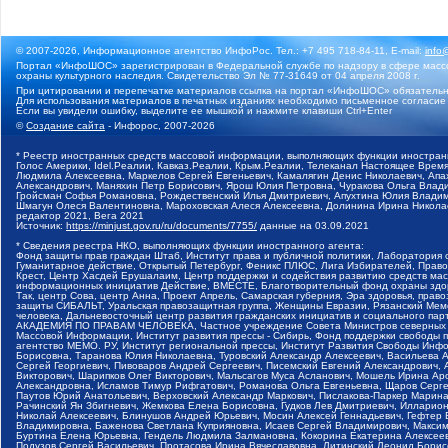
© 2007-2026, Информационное агентство ИнфоРос. Тел.: +7 495 718-84-11, E-mail:
info
Портал «ИнфоШОС» зарегистрирован в Федеральной службе по надзору в сфере массо
охраны культурного наследия. Свидетельство Эл № 77-31649 от 04 апреля 2008 г.
При цитировании и перепечатке материалов ссылка на портал «ИнфоШОС» обязательн
Для использования материалов в печатных изданиях необходимо письменное согласие
Если вы увидели ошибку, выделите ее мышкой и нажмите клавиши Ctrl+Enter
©
Создание сайта
- Инфорос, 2007-2026
* Реестр иностранных средств массовой информации, выполняющих функции иностранн
Голос Америки, Idel.Реалии, Кавказ.Реалии, Крым.Реалии, Телеканал Настоящее Время
Людмила Алексеевна, Маркелов Сергей Евгеньевич, Камалягин Денис Николаевич, Апах
Александрович, Маняхин Петр Борисович, Ярош Юлия Петровна, Чуракова Ольга Влади
Гройсман Софья Романовна, Рождественский Илья Дмитриевич, Апухтина Юлия Владимир
Шмагун Олеся Валентиновна, Мароховская Алеся Алексеевна, Долинина Ирина Никола
редактор 2021, Вега 2021
Источник:
https://minjust.gov.ru/ru/documents/7755/
данные на
03.09.2021
* Сведения реестра НКО, выполняющих функции иностранного агента:
Фонд защиты прав граждан Штаб, Институт права и публичной политики, Лаборатория
Гуманитарное действие, Открытый Петербург, Феникс ПЛЮС, Лига Избирателей, Правов
Крест, Центр Хасдей Ерушалаим, Центр поддержки и содействия развитию средств мас
информационных инициатив Действие, ВМЕСТЕ, Благотворительный фонд охраны здоров
Так, центр Сова, центр Анна, Проект Апрель, Самарская губерния, Эра здоровья, пр
защиты СИБАЛЬТ, Уральская правозащитная группа, Женщины Евразии, Рязанский Мемо
человека, Дальневосточный центр развития гражданских инициатив и социального пар
АКАДЕМИЯ ПО ПРАВАМ ЧЕЛОВЕКА, Частное учреждение Совета Министров северных стр
Массовой Информации, Институт развития прессы - Сибирь, Фонд поддержки свободы 
агентство МЕМО. РУ, Институт региональной прессы, Институт Развития Свободы Инф
Борисовна, Таранова Юлия Николаевна, Туровский Александр Алексеевич, Васильева 
Сергей Георгиевич, Пивоваров Андрей Сергеевич, Писемский Евгений Александрович,
Викторович, Шарипков Олег Викторович, Мальсагов Муса Асланович, Мошель Ирина Ар
Александровна, Исламов Тимур Рифгатович, Романова Ольга Евгеньевна, Щаров Серг
Паутов Юрий Анатольевич, Верховский Александр Маркович, Пислакова-Паркер Марина
Рачинский Ян Збигневич, Жемкова Елена Борисовна, Гудков Лев Дмитриевич, Иллари
Николай Алексеевич, Блинушов Андрей Юрьевич, Мосин Алексей Геннадьевич, Гефтер
Владимировна, Баженова Светлана Куприяновна, Исаев Сергей Владимирович, Максим
Буртина Елена Юрьевна, Гендель Людмила Залмановна, Кокорина Екатерина Алексеев
Подузов Сергей Васильевич, Протасова Ирина Вячеславовна, Литинский Леонид Борис