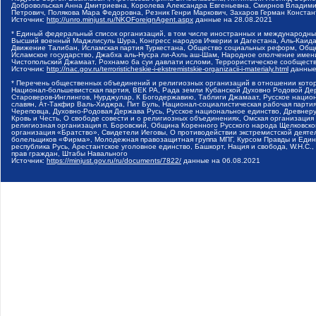
Добровольская Анна Дмитриевна, Королева Александра Евгеньевна, Смирнов Владими
Петрович, Полякова Мара Федоровна, Резник Генри Маркович, Захаров Герман Конста
Источник:
http://unro.minjust.ru/NKOForeignAgent.aspx
данные на
28.08.2021
* Единый федеральный список организаций, в том числе иностранных и международны
Высший военный Маджлисуль Шура, Конгресс народов Ичкерии и Дагестана, Аль-Каида, 
Движение Талибан, Исламская партия Туркестана, Общество социальных реформ, Общес
Исламское государство, Джабха аль-Нусра ли-Ахль аш-Шам, Народное ополчение имен
Чистопольский Джамаат, Рохнамо ба суи давлати исломи, Террористическое сообщест
Источник:
http://nac.gov.ru/terroristicheskie-i-ekstremistskie-organizacii-i-materialy.html
данные
* Перечень общественных объединений и религиозных организаций в отношении котор
Национал-большевистская партия, ВЕК РА, Рада земли Кубанской Духовно Родовой Де
Староверов-Инглингов, Нурджулар, К Богодержавию, Таблиги Джамаат, Русское наци
славян, Ат-Такфир Валь-Хиджра, Пит Буль, Национал-социалистическая рабочая парт
Череповца, Духовно-Родовая Держава Русь, Русское национальное единство, Древнер
Кровь и Честь, О свободе совести и о религиозных объединениях, Омская организаци
религиозная организация п. Боровский, Община Коренного Русского народа Щелковског
организация «Братство», Свидетели Иеговы, О противодействии экстремистской деяте
болельщиков «Фирма», Молодежная правозащитная группа МПГ, Курсом Правды и Единен
республика Русь, Арестантское уголовное единство, Башкорт, Нация и свобода, W.H.С
прав граждан, Штабы Навального
Источник:
https://minjust.gov.ru/ru/documents/7822/
данные на
06.08.2021