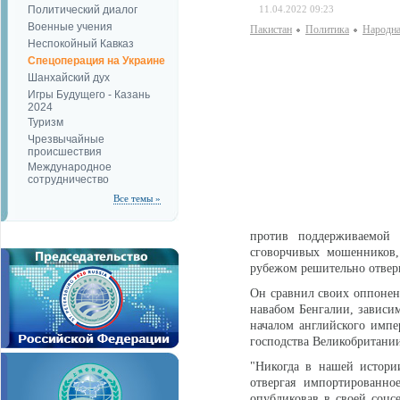
Политический диалог
11.04.2022 09:23
Военные учения
Пакистан
Политика
Народна
Неспокойный Кавказ
Спецоперация на Украине
Шанхайский дух
Игры Будущего - Казань
2024
Туризм
Чрезвычайные
происшествия
Международное
сотрудничество
Все темы »
против поддерживаемой
сговорчивых мошенников,
рубежом решительно отверг
Он сравнил своих оппонен
навабом Бенгалии, зависи
началом английского имп
господства Великобритании
"Никогда в нашей истори
отвергая импортированно
опубликовав в своей соцс