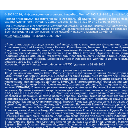
© 2007-2026, Информационное агентство ИнфоРос. Тел.: +7 495 718-84-11, E-mail:
info
Портал «ИнфоШОС» зарегистрирован в Федеральной службе по надзору в сфере массо
охраны культурного наследия. Свидетельство Эл № 77-31649 от 04 апреля 2008 г.
При цитировании и перепечатке материалов ссылка на портал «ИнфоШОС» обязательн
Для использования материалов в печатных изданиях необходимо письменное согласие
Если вы увидели ошибку, выделите ее мышкой и нажмите клавиши Ctrl+Enter
©
Создание сайта
- Инфорос, 2007-2026
* Реестр иностранных средств массовой информации, выполняющих функции иностранн
Голос Америки, Idel.Реалии, Кавказ.Реалии, Крым.Реалии, Телеканал Настоящее Время
Людмила Алексеевна, Маркелов Сергей Евгеньевич, Камалягин Денис Николаевич, Апах
Александрович, Маняхин Петр Борисович, Ярош Юлия Петровна, Чуракова Ольга Влади
Гройсман Софья Романовна, Рождественский Илья Дмитриевич, Апухтина Юлия Владимир
Шмагун Олеся Валентиновна, Мароховская Алеся Алексеевна, Долинина Ирина Никола
редактор 2021, Вега 2021
Источник:
https://minjust.gov.ru/ru/documents/7755/
данные на
03.09.2021
* Сведения реестра НКО, выполняющих функции иностранного агента:
Фонд защиты прав граждан Штаб, Институт права и публичной политики, Лаборатория
Гуманитарное действие, Открытый Петербург, Феникс ПЛЮС, Лига Избирателей, Правов
Крест, Центр Хасдей Ерушалаим, Центр поддержки и содействия развитию средств мас
информационных инициатив Действие, ВМЕСТЕ, Благотворительный фонд охраны здоров
Так, центр Сова, центр Анна, Проект Апрель, Самарская губерния, Эра здоровья, пр
защиты СИБАЛЬТ, Уральская правозащитная группа, Женщины Евразии, Рязанский Мемо
человека, Дальневосточный центр развития гражданских инициатив и социального пар
АКАДЕМИЯ ПО ПРАВАМ ЧЕЛОВЕКА, Частное учреждение Совета Министров северных стр
Массовой Информации, Институт развития прессы - Сибирь, Фонд поддержки свободы 
агентство МЕМО. РУ, Институт региональной прессы, Институт Развития Свободы Инф
Борисовна, Таранова Юлия Николаевна, Туровский Александр Алексеевич, Васильева 
Сергей Георгиевич, Пивоваров Андрей Сергеевич, Писемский Евгений Александрович,
Викторович, Шарипков Олег Викторович, Мальсагов Муса Асланович, Мошель Ирина Ар
Александровна, Исламов Тимур Рифгатович, Романова Ольга Евгеньевна, Щаров Серг
Паутов Юрий Анатольевич, Верховский Александр Маркович, Пислакова-Паркер Марина
Рачинский Ян Збигневич, Жемкова Елена Борисовна, Гудков Лев Дмитриевич, Иллари
Николай Алексеевич, Блинушов Андрей Юрьевич, Мосин Алексей Геннадьевич, Гефтер
Владимировна, Баженова Светлана Куприяновна, Исаев Сергей Владимирович, Максим
Буртина Елена Юрьевна, Гендель Людмила Залмановна, Кокорина Екатерина Алексеев
Подузов Сергей Васильевич, Протасова Ирина Вячеславовна, Литинский Леонид Борис