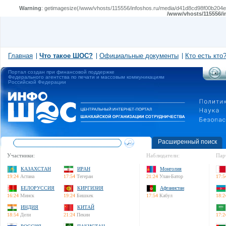
Warning
: getimagesize(/www/vhosts/115556/infoshos.ru/media/d41d8cd98f00b204e98
/www/vhosts/115556/i
Главная
Что такое ШОС?
Официальные документы
Кто есть кто
Портал создан при финансовой поддержке
Федерального агентства по печати и массовым коммуникациям
Российской Федерации
Расширенный поиск
Участники:
Наблюдатели:
Пар
КАЗАХСТАН
ИРАН
Монголия
19:24
Астана
17:54
Тегеран
21:24
Улан-Батор
17:5
БЕЛОРУССИЯ
КИРГИЗИЯ
Афганистан
16:24
Минск
19:24
Бишкек
17:54
Кабул
18:2
ИНДИЯ
КИТАЙ
18:54
Дели
21:24
Пекин
17:2