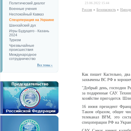
Политический диалог
23.06.2022 15:44
Военные учения
Россия
Безопаcность
Народн
Неспокойный Кавказ
Спецоперация на Украине
Шанхайский дух
Игры Будущего - Казань
2024
Туризм
Чрезвычайные
происшествия
Международное
сотрудничество
Все темы »
Как пишет Кастельно, два
захвачены ВС РФ в хорошем
"Добрый день, господин Ре
за подаренные САУ. Техник
хозяйстве пригодится. Шлит
16 июня президент Франц
Таким образом, общее чи
телеканал BFM, это сост
спецоперации РФ на Украин
САУ Caesar имеют калибр