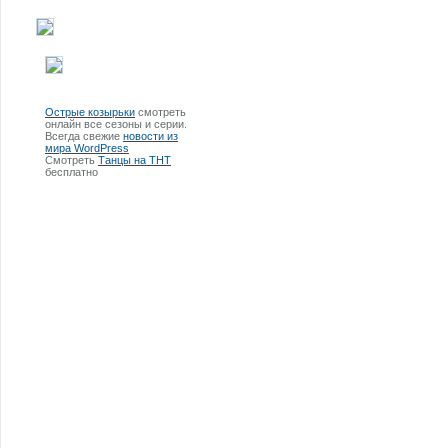
Острые козырьки
смотреть
онлайн все сезоны и серии.
Всегда свежие
новости из
мира WordPress
Смотреть
Танцы на ТНТ
бесплатно