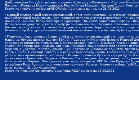
Добровольская Анна Дмитриевна, Королева Александра Евгеньевна, Смирнов Владими
Петрович, Полякова Мара Федоровна, Резник Генри Маркович, Захаров Герман Конста
Источник:
http://unro.minjust.ru/NKOForeignAgent.aspx
данные на
28.08.2021
* Единый федеральный список организаций, в том числе иностранных и международны
Высший военный Маджлисуль Шура, Конгресс народов Ичкерии и Дагестана, Аль-Каида, 
Движение Талибан, Исламская партия Туркестана, Общество социальных реформ, Общес
Исламское государство, Джабха аль-Нусра ли-Ахль аш-Шам, Народное ополчение имен
Чистопольский Джамаат, Рохнамо ба суи давлати исломи, Террористическое сообщест
Источник:
http://nac.gov.ru/terroristicheskie-i-ekstremistskie-organizacii-i-materialy.html
данные
* Перечень общественных объединений и религиозных организаций в отношении котор
Национал-большевистская партия, ВЕК РА, Рада земли Кубанской Духовно Родовой Де
Староверов-Инглингов, Нурджулар, К Богодержавию, Таблиги Джамаат, Русское наци
славян, Ат-Такфир Валь-Хиджра, Пит Буль, Национал-социалистическая рабочая парт
Череповца, Духовно-Родовая Держава Русь, Русское национальное единство, Древнер
Кровь и Честь, О свободе совести и о религиозных объединениях, Омская организаци
религиозная организация п. Боровский, Община Коренного Русского народа Щелковског
организация «Братство», Свидетели Иеговы, О противодействии экстремистской деяте
болельщиков «Фирма», Молодежная правозащитная группа МПГ, Курсом Правды и Единен
республика Русь, Арестантское уголовное единство, Башкорт, Нация и свобода, W.H.С
прав граждан, Штабы Навального
Источник:
https://minjust.gov.ru/ru/documents/7822/
данные на
06.08.2021