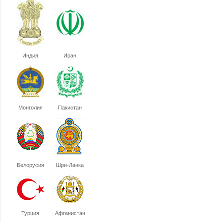
Индия
Иран
Монголия
Пакистан
Белорусия
Шри-Ланка
Турция
Афганистан