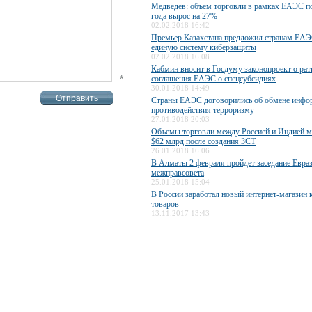
Медведев: объем торговли в рамках ЕАЭС п
года вырос на 27%
02.02.2018 16:42
Премьер Казахстана предложил странам ЕАЭ
единую систему киберзащиты
02.02.2018 16:08
Кабмин вносит в Госдуму законопроект о ра
*
соглашения ЕАЭС о спецсубсидиях
30.01.2018 14:49
Страны ЕАЭС договорились об обмене инфо
противодействия терроризму
27.01.2018 20:03
Объемы торговли между Россией и Индией м
$62 млрд после создания ЗСТ
26.01.2018 16:06
В Алматы 2 февраля пройдет заседание Евра
межправсовета
25.01.2018 15:04
В России заработал новый интернет-магазин 
товаров
13.11.2017 13:43