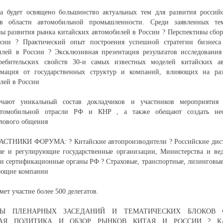
 будет освящено большинство актуальных тем для развития российс
в области автомобильной промышленности. Среди заявленных те
ы развития рынка китайских автомобилей в России ? Перспективы сбо
сии ? Практический опыт построения успешной стратегии бизнеса
илей в России ? Эксклюзивная презентация результатов исследования
ребительских свойств 30-и самых известных моделей китайских а
рмация от государственных структур и компаний, влияющих на ра
лей в России
ечают уникальный состав докладчиков и участников мероприятия
втомобильной отрасли РФ и КНР , а также обещают создать нео
лового общения
ТНИКИ ФОРУМА: ? Китайские автопроизводители ? Российские дис
ые и регулирующие государственные организации, Министерства и ве
и сертификационные органы РФ ? Страховые, транспортные, лизинговы
ающие компании
ет участие более 500 делегатов.
Ы ПЛЕНАРНЫХ ЗАСЕДАНИЙ И ТЕМАТИЧЕСКИХ БЛОКОВ 
НАЯ ПОЛИТИКА И ОБЗОР РЫНКОВ КИТАЯ И РОССИИ ? К