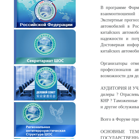
В программе Форма
взаимоотношений 
Экспертные прогноз
автомобилей в Рос
китайских автомоб
надежности и пот
Достоверная инфо
китайских автомоби
Организаторы отм
профессионалов а
возможности для де
АУДИТОРИЯ И УЧАС
дилеры ? Отраслев
КНР ? Таможенные 
и другие обслужив
Всего в Форуме прим
ОСНОВНЫЕ ТЕМ
ГОСУДАРСТВЕН