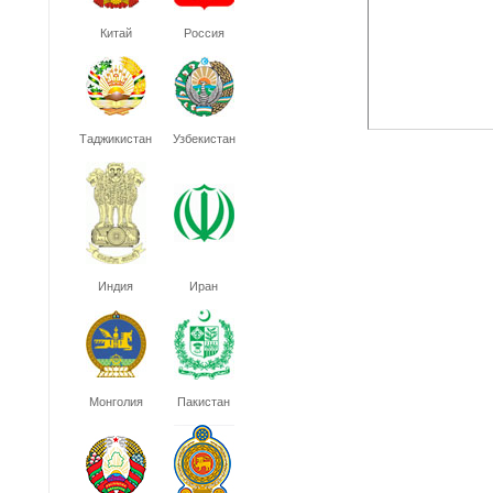
Китай
Россия
Таджикистан
Узбекистан
Индия
Иран
Монголия
Пакистан