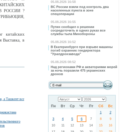
05.08.2026 16:58
 КИТАЙСКИХ
ВС России взяли под контроль два
В РОССИИ ?
населенных пункта в зоне
спецоперации
РИБЬЮЦИЯ,
05.08.2026 16:55
Путин сообщил о решении
сосредоточить в одних руках все
г китайских
службы тыла Минобороны
я Выставка, в
05.08.2026 16:52
В Екатеринбурге при взрыве машины
погиб охранник гендиректора
"Уралдронзавода"
05.08.2026 08:52
Над регионами РФ и акваториями морей
за ночь поразили 475 украинских
дронов
, а Ташкент все
Пн
Вт
Ср
Чт
Пт
Сб
Вс
джикистана
1
2
3
4
5
6
7
8
9
тельственного
тов
10
11
12
13
14
15
16
17
18
19
20
21
22
23