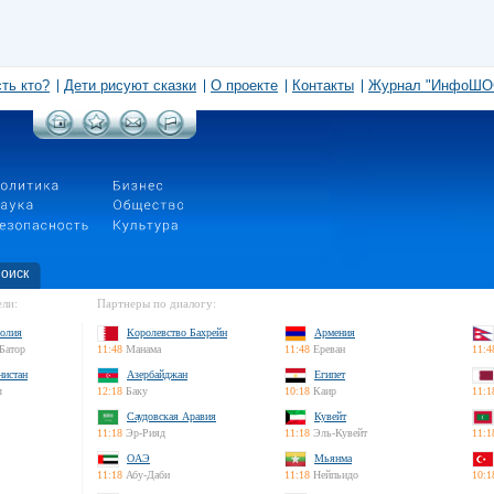
сть кто?
Дети рисуют сказки
О проекте
Контакты
Журнал "ИнфоШО
оиск
ли:
Партнеры по диалогу:
олия
Королевство Бахрейн
Армения
Батор
11:48
Манама
11:48
Ереван
11:4
нистан
Азербайджан
Египет
л
12:18
Баку
10:18
Каир
11:1
Саудовская Аравия
Кувейт
11:18
Эр-Рияд
11:18
Эль-Кувейт
11:1
ОАЭ
Мьянма
11:18
Абу-Даби
11:18
Нейпьидо
10:1