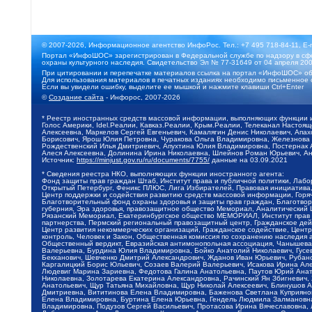
© 2007-2026, Информационное агентство ИнфоРос. Тел.: +7 495 718-84-11, E-
Портал «ИнфоШОС» зарегистрирован в Федеральной службе по надзору в сфе
охраны культурного наследия. Свидетельство Эл № 77-31649 от 04 апреля 200
При цитировании и перепечатке материалов ссылка на портал «ИнфоШОС» об
Для использования материалов в печатных изданиях необходимо письменное 
Если вы увидели ошибку, выделите ее мышкой и нажмите клавиши Ctrl+Enter
©
Создание сайта
- Инфорос, 2007-2026
* Реестр иностранных средств массовой информации, выполняющих функции 
Голос Америки, Idel.Реалии, Кавказ.Реалии, Крым.Реалии, Телеканал Настоя
Алексеевна, Маркелов Сергей Евгеньевич, Камалягин Денис Николаевич, Апах
Борисович, Ярош Юлия Петровна, Чуракова Ольга Владимировна, Железнова М
Рождественский Илья Дмитриевич, Апухтина Юлия Владимировна, Постернак Ал
Алеся Алексеевна, Долинина Ирина Николаевна, Шлейнов Роман Юрьевич, Ани
Источник:
https://minjust.gov.ru/ru/documents/7755/
данные на
03.09.2021
* Сведения реестра НКО, выполняющих функции иностранного агента:
Фонд защиты прав граждан Штаб, Институт права и публичной политики, Лаб
Открытый Петербург, Феникс ПЛЮС, Лига Избирателей, Правовая инициатива, 
Центр поддержки и содействия развитию средств массовой информации, Горя
Благотворительный фонд охраны здоровья и защиты прав граждан, Благотвори
губерния, Эра здоровья, правозащитное общество Мемориал, Аналитический 
Рязанский Мемориал, Екатеринбургское общество МЕМОРИАЛ, Институт прав ч
партнерства, Пермский региональный правозащитный центр, Гражданское де
Центр развития некоммерческих организаций, Гражданское содействие, Цент
контроль, Человек и Закон, Общественная комиссия по сохранению наследия
Общественный вердикт, Евразийская антимонопольная ассоциация, Чанышева 
Валерьевна, Бурдина Юлия Владимировна, Бойко Анатолий Николаевич, Гусев
Бекханович, Шевченко Дмитрий Александрович, Жданов Иван Юрьевич, Рубано
Каргалицкий Борис Юльевич, Созаев Валерий Валерьевич, Исакова Ирина Ал
Людевиг Марина Зариевна, Федотова Галина Анатольевна, Паутов Юрий Анато
Николаевна, Золотарева Екатерина Александровна, Рачинский Ян Збигневич
Анатольевич, Щур Татьяна Михайловна, Щур Николай Алексеевич, Блинушов 
Дмитриевна, Вититинова Елена Владимировна, Баженова Светлана Куприяновн
Елена Владимировна, Буртина Елена Юрьевна, Гендель Людмила Залмановна,
Владимировна, Подузов Сергей Васильевич, Протасова Ирина Вячеславовна, 