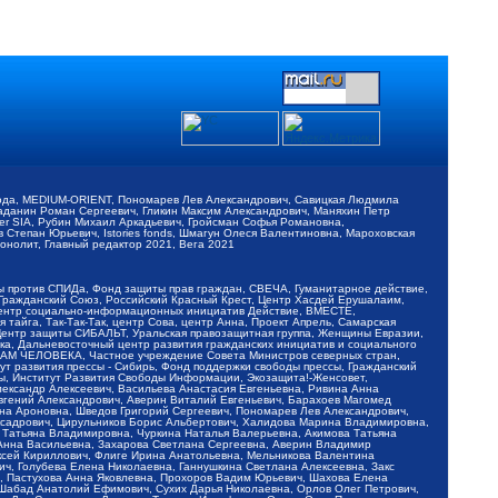
обода, MEDIUM-ORIENT, Пономарев Лев Александрович, Савицкая Людмила
Баданин Роман Сергеевич, Гликин Максим Александрович, Маняхин Петр
er SIA, Рубин Михаил Аркадьевич, Гройсман Софья Романовна,
Степан Юрьевич, Istories fonds, Шмагун Олеся Валентиновна, Мароховская
нолит, Главный редактор 2021, Вега 2021
Мы против СПИДа, Фонд защиты прав граждан, СВЕЧА, Гуманитарное действие,
 Гражданский Союз, Российский Красный Крест, Центр Хасдей Ерушалаим,
 Центр социально-информационных инициатив Действие, ВМЕСТЕ,
айга, Так-Так-Так, центр Сова, центр Анна, Проект Апрель, Самарская
Центр защиты СИБАЛЬТ, Уральская правозащитная группа, Женщины Евразии,
ка, Дальневосточный центр развития гражданских инициатив и социального
АВАМ ЧЕЛОВЕКА, Частное учреждение Совета Министров северных стран,
т развития прессы - Сибирь, Фонд поддержки свободы прессы, Гражданский
ы, Институт Развития Свободы Информации, Экозащита!-Женсовет,
ександр Алексеевич, Васильева Анастасия Евгеньевна, Ривина Анна
вгений Александрович, Аверин Виталий Евгеньевич, Барахоев Магомед
на Ароновна, Шведов Григорий Сергеевич, Пономарев Лев Александрович,
ксадрович, Цирульников Борис Альбертович, Халидова Марина Владимировна,
 Татьяна Владимировна, Чуркина Наталья Валерьевна, Акимова Татьяна
 Анна Васильевна, Захарова Светлана Сергеевна, Аверин Владимир
ксей Кириллович, Флиге Ирина Анатольевна, Мельникова Валентина
, Голубева Елена Николаевна, Ганнушкина Светлана Алексеевна, Закс
, Пастухова Анна Яковлевна, Прохоров Вадим Юрьевич, Шахова Елена
 Шабад Анатолий Ефимович, Сухих Дарья Николаевна, Орлов Олег Петрович,