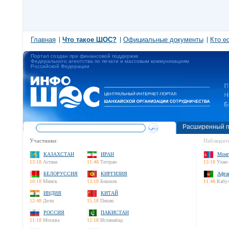
Главная
Что такое ШОС?
Официальные документы
Кто е
Портал создан при финансовой поддержке
Федерального агентства по печати и массовым коммуникациям
Российской Федерации
Расширенный п
Участники:
Наблюдате
КАЗАХСТАН
ИРАН
Монг
13:18
Астана
11:48
Тегеран
15:18
Улан-
БЕЛОРУССИЯ
КИРГИЗИЯ
Афга
10:18
Минск
13:18
Бишкек
11:48
Кабу
ИНДИЯ
КИТАЙ
12:48
Дели
15:18
Пекин
РОССИЯ
ПАКИСТАН
11:18
Москва
12:18
Исламабад