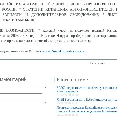
КИТАЙСКИХ АВТОМОБИЛЕЙ ? ИНВЕСТИЦИИ В ПРОИЗВОДСТВО
 РОССИИ ? СТРАТЕГИИ КИТАЙСКИХ АВТОПРОИЗВОДИТЕЛЕЙ 
, ЗАПЧАСТИ И ДОПОЛНИТЕЛЬНОЕ ОБОРУДОВАНИЕ ? ДИСТ
СТИКА И ТАМОЖНЯ
 ВОЗМОЖНОСТИ: ? Каждый участник получает полный Катало
5 и за 2006-2007 года. ? В рамках Форума пройдет специализированна
тие представители как российской, так и китайской сторон.
официальном сайте Форума
www.RussiaChina-forum.com
Поделиться…
омментарий
Ранее по теме
ЕАЭС подводит итоги пяти лет существования
*
еще сомневается
27.02.2020 18:16
МИД России: двери в ЕАЭС открыты для Та
*
05.10.2018 15:43
По итогам заседания Евразийского межправи
совета в Алматы было подписано 14 докумен
02.02.2018 18:33