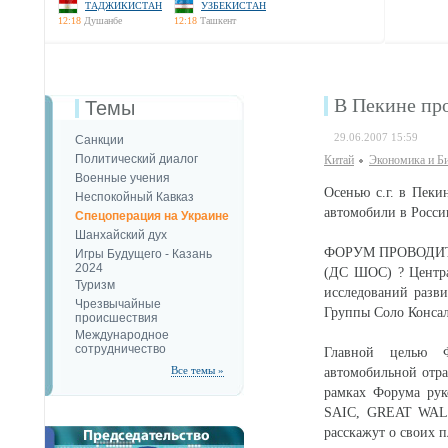
ТАДЖИКИСТАН
УЗБЕКИСТАН
12:18
Душанбе
12:18
Ташкент
В Пекине пр
Темы
29.06.2007 15:59
Санкции
Политический диалог
Китай
Экономика и Б
Военные учения
Осенью с.г. в Пек
Неспокойный Кавказ
автомобили в Росс
Спецоперация на Украине
Шанхайский дух
ФОРУМ ПРОВОДИТСЯ
Игры Будущего - Казань
2024
(ДС ШОС) ? Центра
Туризм
исследований разв
Чрезвычайные
Группы Соло Консалт
происшествия
Международное
сотрудничество
Главной целью Ф
Все темы »
автомобильной отра
рамках Форума рук
SAIC, GREAT WA
расскажут о своих п