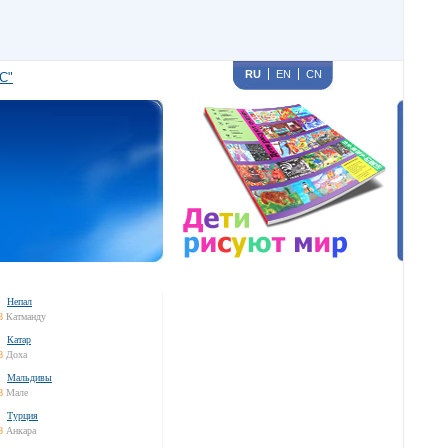
RU
EN
CN
С"
Непал
8
Катманду
Катар
8
Доха
Мальдивы
8
Мале
Турция
8
Анкара