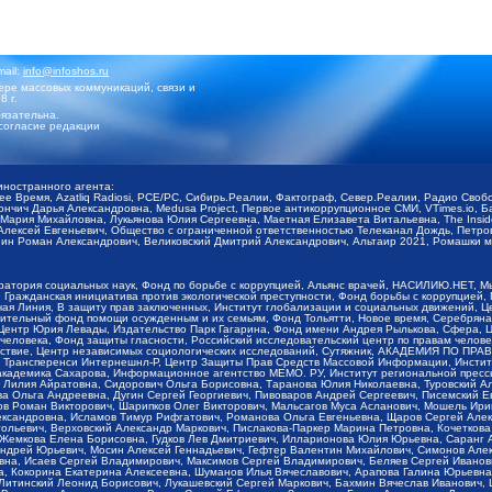
mail:
info@infoshos.ru
ре массовых коммуникаций, связи и
8 г.
язательна.
согласие редакции
иностранного агента:
щее Время, Azatliq Radiosi, PCE/PC, Сибирь.Реалии, Фактограф, Север.Реалии, Радио Св
ончич Дарья Александровна, Medusa Project, Первое антикоррупционное СМИ, VTimes.io, 
ария Михайловна, Лукьянова Юлия Сергеевна, Маетная Елизавета Витальевна, The Insid
ексей Евгеньевич, Общество с ограниченной ответственностью Телеканал Дождь, Петров 
н Роман Александрович, Великовский Дмитрий Александрович, Альтаир 2021, Ромашки мо
оратория социальных наук, Фонд по борьбе с коррупцией, Альянс врачей, НАСИЛИЮ.НЕТ, 
Гражданская инициатива против экологической преступности, Фонд борьбы с коррупцией,
чая Линия, В защиту прав заключенных, Институт глобализации и социальных движений,
тельный фонд помощи осужденным и их семьям, Фонд Тольятти, Новое время, Серебряная т
Центр Юрия Левады, Издательство Парк Гагарина, Фонд имени Андрея Рылькова, Сфера, 
еловека, Фонд защиты гласности, Российский исследовательский центр по правам челове
йствие, Центр независимых социологических исследований, Сутяжник, АКАДЕМИЯ ПО ПР
р Трансперенси Интернешнл-Р, Центр Защиты Прав Средств Массовой Информации, Институ
 академика Сахарова, Информационное агентство МЕМО. РУ, Институт региональной пресс
Лилия Айратовна, Сидорович Ольга Борисовна, Таранова Юлия Николаевна, Туровский Ал
а Ольга Андреевна, Дугин Сергей Георгиевич, Пивоваров Андрей Сергеевич, Писемский Е
в Роман Викторович, Шарипков Олег Викторович, Мальсагов Муса Асланович, Мошель Ири
ександровна, Исламов Тимур Рифгатович, Романова Ольга Евгеньевна, Щаров Сергей Але
льевич, Верховский Александр Маркович, Пислакова-Паркер Марина Петровна, Кочеткова
, Жемкова Елена Борисовна, Гудков Лев Дмитриевич, Илларионова Юлия Юрьевна, Саранг
Андрей Юрьевич, Мосин Алексей Геннадьевич, Гефтер Валентин Михайлович, Симонов Але
а, Исаев Сергей Владимирович, Максимов Сергей Владимирович, Беляев Сергей Иванович
 Кокорина Екатерина Алексеевна, Шуманов Илья Вячеславович, Арапова Галина Юрьевна
Литинский Леонид Борисович, Лукашевский Сергей Маркович, Бахмин Вячеслав Иванович,