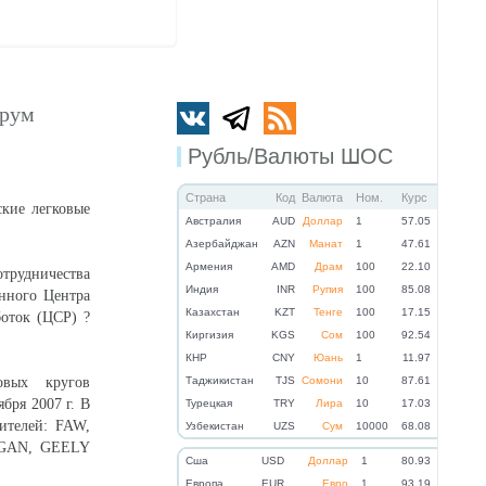
орум
Рубль/Валюты ШОС
Страна
Код
Валюта
Ном.
Курс
ские легковые
Австралия
AUD
Доллар
1
57.05
Азербайджан
AZN
Манат
1
47.61
Армения
AMD
Драм
100
22.10
трудничества
Индия
INR
Рупия
100
85.08
нного Центра
Казахстан
KZT
Тенге
100
17.15
оток (ЦСР) ?
Киргизия
KGS
Сом
100
92.54
КНР
CNY
Юань
1
11.97
овых кругов
Таджикистан
TJS
Сомони
10
87.61
бря 2007 г. В
Турецкая
TRY
Лира
10
17.03
ителей: FAW,
Узбекистан
UZS
Сум
10000
68.08
NGAN, GEELY
Cша
USD
Доллар
1
80.93
Eвропа
EUR
Евро
1
93.19