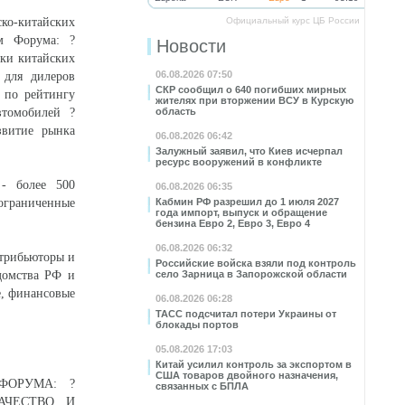
ко-китайских
Официальный курс ЦБ России
м Форума: ?
Новости
рки китайских
06.08.2026 07:50
 для дилеров
СКР сообщил о 640 погибших мирных
 по рейтингу
жителях при вторжении ВСУ в Курскую
втомобилей ?
область
звитие рынка
06.08.2026 06:42
Залужный заявил, что Киев исчерпал
ресурс вооружений в конфликте
 - более 500
06.08.2026 06:35
граниченные
Кабмин РФ разрешил до 1 июля 2027
года импорт, выпуск и обращение
бензина Евро 2, Евро 3, Евро 4
06.08.2026 06:32
трибьюторы и
Российские войска взяли под контроль
домства РФ и
село Зарница в Запорожской области
е, финансовые
06.08.2026 06:28
ТАСС подсчитал потери Украины от
блокады портов
05.08.2026 17:03
Китай усилил контроль за экспортом в
США товаров двойного назначения,
ФОРУМА: ?
связанных с БПЛА
АЧЕСТВО И