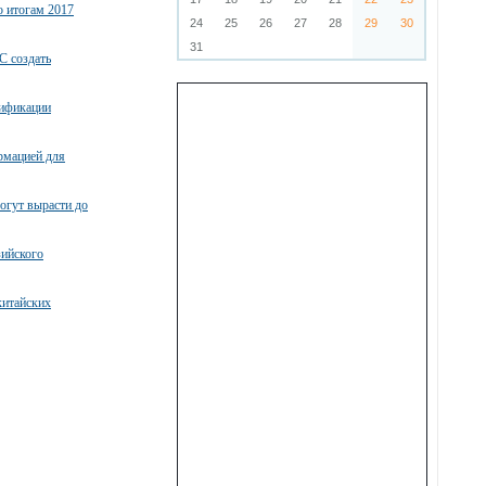
о итогам 2017
24
25
26
27
28
29
30
31
С создать
тификации
рмацией для
огут вырасти до
зийского
китайских