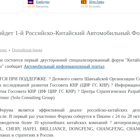
Камбоджа
Шри-Ланка
14:18
Пномпень
14:18
Коломбо
ойдет 1-й Российско-Китайский Автомобильный Ф
изнес
Евразийская биржа
ине состоится первый двусторонний специализированный форум "Китай
ии" сообщает
Автомобильный информационный портал
.
 ПРИ ПОДДЕРЖКЕ: ? Делового совета Шанхайской Организации Со
 исследований развития Госсовета КНР (ЦИР ГС КНР) ? Информацио
ития Госсовета КНР (ИФ ЦИР ГС КНР) ? Центра Стратегических Разраб
инг (Solo Consulting Group)
орума является эффективный диалог российско-китайских дел
сли. В первый раз участники Форума соберутся в Пекине с 24 по 28 октя
оводители более 10 крупнейших китайских компаний ? автопроизвод
LL, CHERY, HAFEI, BRILLIANCE, DONGFENG, CHANGFENG, CHA
ланах и стратегиях в России.