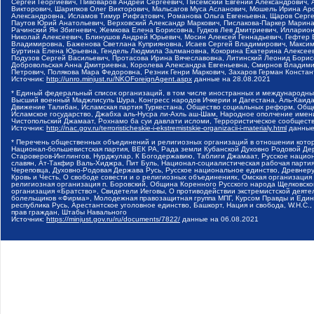
Сергей Георгиевич, Пивоваров Андрей Сергеевич, Писемский Евгений Александрович,
Викторович, Шарипков Олег Викторович, Мальсагов Муса Асланович, Мошель Ирина Ар
Александровна, Исламов Тимур Рифгатович, Романова Ольга Евгеньевна, Щаров Серг
Паутов Юрий Анатольевич, Верховский Александр Маркович, Пислакова-Паркер Марина
Рачинский Ян Збигневич, Жемкова Елена Борисовна, Гудков Лев Дмитриевич, Иллари
Николай Алексеевич, Блинушов Андрей Юрьевич, Мосин Алексей Геннадьевич, Гефтер
Владимировна, Баженова Светлана Куприяновна, Исаев Сергей Владимирович, Максим
Буртина Елена Юрьевна, Гендель Людмила Залмановна, Кокорина Екатерина Алексеев
Подузов Сергей Васильевич, Протасова Ирина Вячеславовна, Литинский Леонид Борис
Добровольская Анна Дмитриевна, Королева Александра Евгеньевна, Смирнов Владими
Петрович, Полякова Мара Федоровна, Резник Генри Маркович, Захаров Герман Конста
Источник:
http://unro.minjust.ru/NKOForeignAgent.aspx
данные на
28.08.2021
* Единый федеральный список организаций, в том числе иностранных и международны
Высший военный Маджлисуль Шура, Конгресс народов Ичкерии и Дагестана, Аль-Каида, 
Движение Талибан, Исламская партия Туркестана, Общество социальных реформ, Общес
Исламское государство, Джабха аль-Нусра ли-Ахль аш-Шам, Народное ополчение имен
Чистопольский Джамаат, Рохнамо ба суи давлати исломи, Террористическое сообщест
Источник:
http://nac.gov.ru/terroristicheskie-i-ekstremistskie-organizacii-i-materialy.html
данные
* Перечень общественных объединений и религиозных организаций в отношении котор
Национал-большевистская партия, ВЕК РА, Рада земли Кубанской Духовно Родовой Де
Староверов-Инглингов, Нурджулар, К Богодержавию, Таблиги Джамаат, Русское наци
славян, Ат-Такфир Валь-Хиджра, Пит Буль, Национал-социалистическая рабочая парт
Череповца, Духовно-Родовая Держава Русь, Русское национальное единство, Древнер
Кровь и Честь, О свободе совести и о религиозных объединениях, Омская организаци
религиозная организация п. Боровский, Община Коренного Русского народа Щелковског
организация «Братство», Свидетели Иеговы, О противодействии экстремистской деяте
болельщиков «Фирма», Молодежная правозащитная группа МПГ, Курсом Правды и Единен
республика Русь, Арестантское уголовное единство, Башкорт, Нация и свобода, W.H.С
прав граждан, Штабы Навального
Источник:
https://minjust.gov.ru/ru/documents/7822/
данные на
06.08.2021