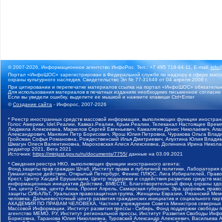
© 2007-2026, Информационное агентство ИнфоРос. Тел.: +7 495 718-84-11, E-mail:
info
Портал «ИнфоШОС» зарегистрирован в Федеральной службе по надзору в сфере массо
охраны культурного наследия. Свидетельство Эл № 77-31649 от 04 апреля 2008 г.
При цитировании и перепечатке материалов ссылка на портал «ИнфоШОС» обязательн
Для использования материалов в печатных изданиях необходимо письменное согласие
Если вы увидели ошибку, выделите ее мышкой и нажмите клавиши Ctrl+Enter
©
Создание сайта
- Инфорос, 2007-2026
* Реестр иностранных средств массовой информации, выполняющих функции иностранн
Голос Америки, Idel.Реалии, Кавказ.Реалии, Крым.Реалии, Телеканал Настоящее Время
Людмила Алексеевна, Маркелов Сергей Евгеньевич, Камалягин Денис Николаевич, Апах
Александрович, Маняхин Петр Борисович, Ярош Юлия Петровна, Чуракова Ольга Влади
Гройсман Софья Романовна, Рождественский Илья Дмитриевич, Апухтина Юлия Владимир
Шмагун Олеся Валентиновна, Мароховская Алеся Алексеевна, Долинина Ирина Никола
редактор 2021, Вега 2021
Источник:
https://minjust.gov.ru/ru/documents/7755/
данные на
03.09.2021
* Сведения реестра НКО, выполняющих функции иностранного агента:
Фонд защиты прав граждан Штаб, Институт права и публичной политики, Лаборатория
Гуманитарное действие, Открытый Петербург, Феникс ПЛЮС, Лига Избирателей, Правов
Крест, Центр Хасдей Ерушалаим, Центр поддержки и содействия развитию средств мас
информационных инициатив Действие, ВМЕСТЕ, Благотворительный фонд охраны здоров
Так, центр Сова, центр Анна, Проект Апрель, Самарская губерния, Эра здоровья, пр
защиты СИБАЛЬТ, Уральская правозащитная группа, Женщины Евразии, Рязанский Мемо
человека, Дальневосточный центр развития гражданских инициатив и социального пар
АКАДЕМИЯ ПО ПРАВАМ ЧЕЛОВЕКА, Частное учреждение Совета Министров северных стр
Массовой Информации, Институт развития прессы - Сибирь, Фонд поддержки свободы 
агентство МЕМО. РУ, Институт региональной прессы, Институт Развития Свободы Инф
Борисовна, Таранова Юлия Николаевна, Туровский Александр Алексеевич, Васильева 