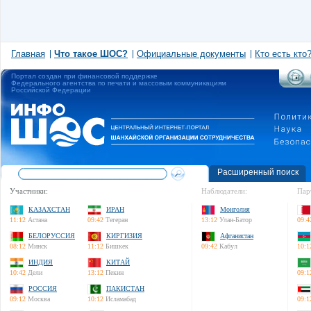
Главная
Что такое ШОС?
Официальные документы
Кто есть кто
Портал создан при финансовой поддержке
Федерального агентства по печати и массовым коммуникациям
Российской Федерации
Расширенный поиск
Участники:
Наблюдатели:
Пар
КАЗАХСТАН
ИРАН
Монголия
11:12
Астана
09:42
Тегеран
13:12
Улан-Батор
09:4
БЕЛОРУССИЯ
КИРГИЗИЯ
Афганистан
08:12
Минск
11:12
Бишкек
09:42
Кабул
10:1
ИНДИЯ
КИТАЙ
10:42
Дели
13:12
Пекин
09:1
РОССИЯ
ПАКИСТАН
09:12
Москва
10:12
Исламабад
09:1