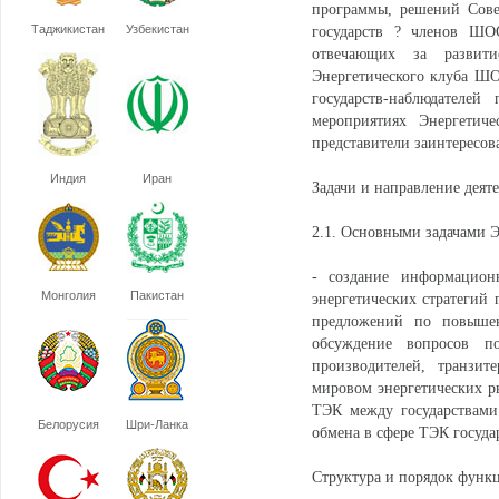
программы, решений Совет
Таджикистан
Узбекистан
государств ? членов ШО
отвечающих за развитие
Энергетического клуба ШО
государств-наблюдател
мероприятиях Энергетич
представители заинтересо
Индия
Иран
Задачи и направление деят
2.1. Основными задачами 
- создание информацион
Монголия
Пакистан
энергетических стратегий
предложений по повышен
обсуждение вопросов п
производителей, транзит
мировом энергетических ры
ТЭК между государствами
Белорусия
Шри-Ланка
обмена в сфере ТЭК госуда
Структура и порядок функ