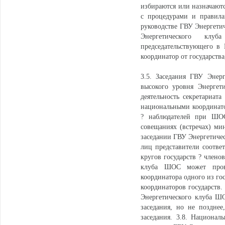
избираются или назначаютс
с процедурами и правила
руководстве ГВУ Энергети
Энергетического клуб
председательствующего в
координатор от государства
3.5. Заседания ГВУ Энер
высокого уровня Энергет
деятельность секретариат
национальными координато
? наблюдателей при ШОС
совещаниях (встречах) ми
заседании ГВУ Энергетиче
лиц представители соотве
кругов государств ? члено
клуба ШОС может прово
координатора одного из го
координаторов государств
Энергетического клуба Ш
заседания, но не поздне
заседания. 3.8. Национал