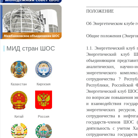
________________________
ПОЛОЖЕНИЕ
Об Энергетическом клубе г
Общие положения (Энерг
МИД стран ШОС
1.1. Энергетический клуб 
Энергетический клуб ШО
объединяющим представит
аналитических, научно-
энергетического компле
сотрудничества ? Респу
Казахстан
Киргизия
Республики, Российской Ф
Энергетический клуб ШОС 
по вопросам повышения эне
и взаимодействия госуда
энергетических ресурсов
сотрудничества в нефтег
Китай
Россия
государств-членов ШОС (
деятельность с учетом Х
сотрудничества государс