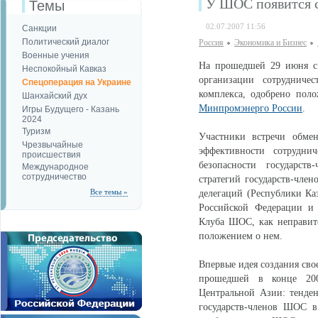
У ШОС появится с
Темы
02.07.2007 11:56
Санкции
Политический диалог
Россия
Экономика и Бизнес
Военные учения
На прошедшей 29 июня с.
Неспокойный Кавказ
организации сотрудничес
Спецоперация на Украине
комплекса, одобрено поло
Шанхайский дух
Минпромэнерго России
.
Игры Будущего - Казань
2024
Туризм
Участники встречи обмен
Чрезвычайные
эффективности сотруднич
происшествия
безопасности государст
Международное
сотрудничество
стратегий государств-чле
Все темы »
делегаций (Республики Ка
Российской Федерации и 
Клуба ШОС, как неправите
положением о нем.
Впервые идея создания сво
прошедшей в конце 200
Центральной Азии: тенден
государств-членов ШОС в