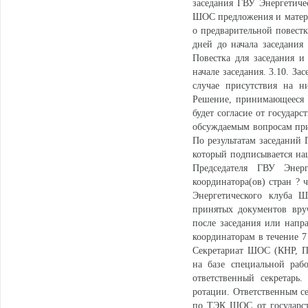
заседания ГВУ Энергетиче
ШОС предложения и материа
о предварительной повестк
дней до начала заседания
Повестка для заседания 
начале заседания. 3.10. З
случае присутствия на н
Решение, принимающееся н
будет согласие от государ
обсуждаемым вопросам прин
По результатам заседаний 
который подписывается на
Председателя ГВУ Энер
координатора(ов) стран 
Энергетического клуба Ш
принятых документов вру
после заседания или напр
координаторам в течение 7
Секретариат ШОС (КНР, Пе
на базе специальной раб
ответственный секретарь
ротации. Ответственным с
по ТЭК ШОС от государст