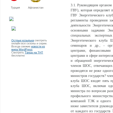
3.1. Руководящим органом 
Турция
Афганистан
ГВУ), которая определяет 
ГВУ Энергетического клу
регламенты проведения за
деятельности Энергетичес
основными задачами Эн
специальных экспертны
Энергетического клуба 
Острые козырьки
смотреть
онлайн все сезоны и серии.
семинаров и др.; - ор
Всегда свежие
новости из
мира WordPress
центрами, финансовыми и
Смотреть
Танцы на ТНТ
центрами в сфере интересо
бесплатно
и обращений энергетичес
членов ШОС, отвечающих 
проводятся не реже одного
министров государств? чле
клуба ШОС входят пять пр
клуба ШОС, включая одн
министра по вопросам разв
профильного министерства
компаний ТЭК и одного п
ниже заместителя руководи
от каждого из государст