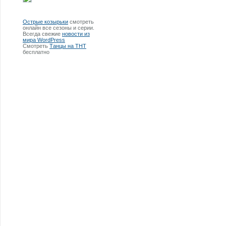
Острые козырьки
смотреть
онлайн все сезоны и серии.
Всегда свежие
новости из
мира WordPress
Смотреть
Танцы на ТНТ
бесплатно