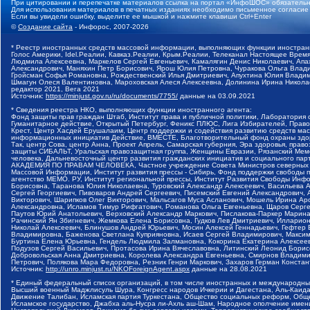
При цитировании и перепечатке материалов ссылка на портал «ИнфоШОС» обязательн
Для использования материалов в печатных изданиях необходимо письменное согласие
Если вы увидели ошибку, выделите ее мышкой и нажмите клавиши Ctrl+Enter
©
Создание сайта
- Инфорос, 2007-2026
* Реестр иностранных средств массовой информации, выполняющих функции иностранн
Голос Америки, Idel.Реалии, Кавказ.Реалии, Крым.Реалии, Телеканал Настоящее Время
Людмила Алексеевна, Маркелов Сергей Евгеньевич, Камалягин Денис Николаевич, Апах
Александрович, Маняхин Петр Борисович, Ярош Юлия Петровна, Чуракова Ольга Влади
Гройсман Софья Романовна, Рождественский Илья Дмитриевич, Апухтина Юлия Владимир
Шмагун Олеся Валентиновна, Мароховская Алеся Алексеевна, Долинина Ирина Никола
редактор 2021, Вега 2021
Источник:
https://minjust.gov.ru/ru/documents/7755/
данные на
03.09.2021
* Сведения реестра НКО, выполняющих функции иностранного агента:
Фонд защиты прав граждан Штаб, Институт права и публичной политики, Лаборатория
Гуманитарное действие, Открытый Петербург, Феникс ПЛЮС, Лига Избирателей, Правов
Крест, Центр Хасдей Ерушалаим, Центр поддержки и содействия развитию средств мас
информационных инициатив Действие, ВМЕСТЕ, Благотворительный фонд охраны здоров
Так, центр Сова, центр Анна, Проект Апрель, Самарская губерния, Эра здоровья, пр
защиты СИБАЛЬТ, Уральская правозащитная группа, Женщины Евразии, Рязанский Мемо
человека, Дальневосточный центр развития гражданских инициатив и социального пар
АКАДЕМИЯ ПО ПРАВАМ ЧЕЛОВЕКА, Частное учреждение Совета Министров северных стр
Массовой Информации, Институт развития прессы - Сибирь, Фонд поддержки свободы 
агентство МЕМО. РУ, Институт региональной прессы, Институт Развития Свободы Инф
Борисовна, Таранова Юлия Николаевна, Туровский Александр Алексеевич, Васильева 
Сергей Георгиевич, Пивоваров Андрей Сергеевич, Писемский Евгений Александрович,
Викторович, Шарипков Олег Викторович, Мальсагов Муса Асланович, Мошель Ирина Ар
Александровна, Исламов Тимур Рифгатович, Романова Ольга Евгеньевна, Щаров Серг
Паутов Юрий Анатольевич, Верховский Александр Маркович, Пислакова-Паркер Марина
Рачинский Ян Збигневич, Жемкова Елена Борисовна, Гудков Лев Дмитриевич, Иллари
Николай Алексеевич, Блинушов Андрей Юрьевич, Мосин Алексей Геннадьевич, Гефтер
Владимировна, Баженова Светлана Куприяновна, Исаев Сергей Владимирович, Максим
Буртина Елена Юрьевна, Гендель Людмила Залмановна, Кокорина Екатерина Алексеев
Подузов Сергей Васильевич, Протасова Ирина Вячеславовна, Литинский Леонид Борис
Добровольская Анна Дмитриевна, Королева Александра Евгеньевна, Смирнов Владими
Петрович, Полякова Мара Федоровна, Резник Генри Маркович, Захаров Герман Конста
Источник:
http://unro.minjust.ru/NKOForeignAgent.aspx
данные на
28.08.2021
* Единый федеральный список организаций, в том числе иностранных и международны
Высший военный Маджлисуль Шура, Конгресс народов Ичкерии и Дагестана, Аль-Каида, 
Движение Талибан, Исламская партия Туркестана, Общество социальных реформ, Общес
Исламское государство, Джабха аль-Нусра ли-Ахль аш-Шам, Народное ополчение имен