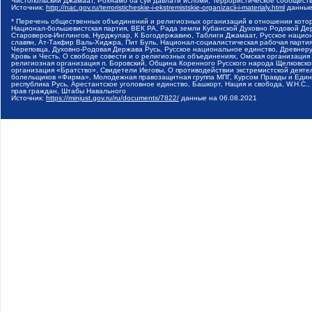
Чистопольский Джамаат, Рохнамо ба суи давлати исломи, Террористическое сообщест
Источник:
http://nac.gov.ru/terroristicheskie-i-ekstremistskie-organizacii-i-materialy.html
данные
* Перечень общественных объединений и религиозных организаций в отношении котор
Национал-большевистская партия, ВЕК РА, Рада земли Кубанской Духовно Родовой Де
Староверов-Инглингов, Нурджулар, К Богодержавию, Таблиги Джамаат, Русское наци
славян, Ат-Такфир Валь-Хиджра, Пит Буль, Национал-социалистическая рабочая парт
Череповца, Духовно-Родовая Держава Русь, Русское национальное единство, Древнер
Кровь и Честь, О свободе совести и о религиозных объединениях, Омская организаци
религиозная организация п. Боровский, Община Коренного Русского народа Щелковског
организация «Братство», Свидетели Иеговы, О противодействии экстремистской деяте
болельщиков «Фирма», Молодежная правозащитная группа МПГ, Курсом Правды и Единен
республика Русь, Арестантское уголовное единство, Башкорт, Нация и свобода, W.H.С
прав граждан, Штабы Навального
Источник:
https://minjust.gov.ru/ru/documents/7822/
данные на
06.08.2021