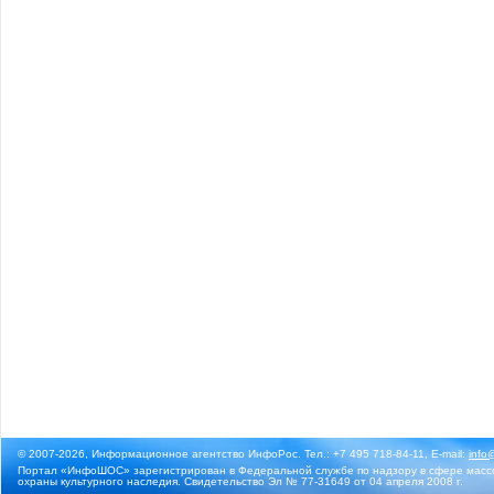
© 2007-2026, Информационное агентство ИнфоРос. Тел.: +7 495 718-84-11, E-mail:
info
Портал «ИнфоШОС» зарегистрирован в Федеральной службе по надзору в сфере массо
охраны культурного наследия. Свидетельство Эл № 77-31649 от 04 апреля 2008 г.