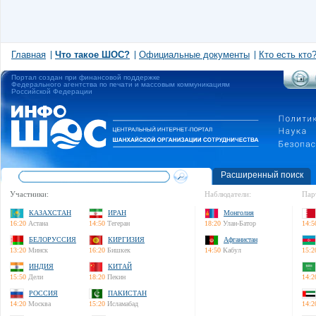
Главная
Что такое ШОС?
Официальные документы
Кто есть кто
Портал создан при финансовой поддержке
Федерального агентства по печати и массовым коммуникациям
Российской Федерации
Расширенный поиск
Участники:
Наблюдатели:
Пар
КАЗАХСТАН
ИРАН
Монголия
16:20
Астана
14:50
Тегеран
18:20
Улан-Батор
14:5
БЕЛОРУССИЯ
КИРГИЗИЯ
Афганистан
13:20
Минск
16:20
Бишкек
14:50
Кабул
15:2
ИНДИЯ
КИТАЙ
15:50
Дели
18:20
Пекин
14:2
РОССИЯ
ПАКИСТАН
14:20
Москва
15:20
Исламабад
14:2