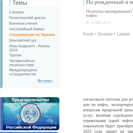
На рожденный в м
Темы
Политика квотирования О
Санкции
нефти
Политический диалог
07.12.2022 22:57
Военные учения
Неспокойный Кавказ
Россия
Политика
Санкции
Спецоперация на Украине
Шанхайский дух
Игры Будущего - Казань
2024
Туризм
Чрезвычайные
происшествия
Международное
сотрудничество
Все темы »
согласовали потолок для р
цен не нефть, экспортиру
вопросам предельной цены
услуг, включая судоходно
перевозками сырой нефти
покупатели будут приобрет
2023 года запрет на так