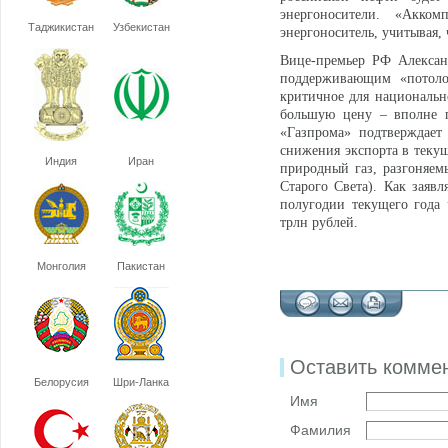
энергоносители. «Акко
Таджикистан
Узбекистан
энергоноситель, учитывая,
Вице-премьер РФ Алексан
поддерживающим «потолок
критичное для национальн
большую цену – вполне 
«Газпрома» подтверждает
снижения экспорта в текущ
Индия
Иран
природный газ, разгоняемы
Старого Света). Как заяв
полугодии текущего года 
трлн рублей.
Монголия
Пакистан
Оставить комме
Белорусия
Шри-Ланка
Имя
Фамилия