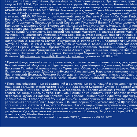
Так, центр Сова, центр Анна, Проект Апрель, Самарская губерния, Эра здоровья, пр
защиты СИБАЛЬТ, Уральская правозащитная группа, Женщины Евразии, Рязанский Мемо
человека, Дальневосточный центр развития гражданских инициатив и социального пар
АКАДЕМИЯ ПО ПРАВАМ ЧЕЛОВЕКА, Частное учреждение Совета Министров северных стр
Массовой Информации, Институт развития прессы - Сибирь, Фонд поддержки свободы 
агентство МЕМО. РУ, Институт региональной прессы, Институт Развития Свободы Инф
Борисовна, Таранова Юлия Николаевна, Туровский Александр Алексеевич, Васильева 
Сергей Георгиевич, Пивоваров Андрей Сергеевич, Писемский Евгений Александрович,
Викторович, Шарипков Олег Викторович, Мальсагов Муса Асланович, Мошель Ирина Ар
Александровна, Исламов Тимур Рифгатович, Романова Ольга Евгеньевна, Щаров Серг
Паутов Юрий Анатольевич, Верховский Александр Маркович, Пислакова-Паркер Марина
Рачинский Ян Збигневич, Жемкова Елена Борисовна, Гудков Лев Дмитриевич, Иллари
Николай Алексеевич, Блинушов Андрей Юрьевич, Мосин Алексей Геннадьевич, Гефтер
Владимировна, Баженова Светлана Куприяновна, Исаев Сергей Владимирович, Максим
Буртина Елена Юрьевна, Гендель Людмила Залмановна, Кокорина Екатерина Алексеев
Подузов Сергей Васильевич, Протасова Ирина Вячеславовна, Литинский Леонид Борис
Добровольская Анна Дмитриевна, Королева Александра Евгеньевна, Смирнов Владими
Петрович, Полякова Мара Федоровна, Резник Генри Маркович, Захаров Герман Конста
Источник:
http://unro.minjust.ru/NKOForeignAgent.aspx
данные на
28.08.2021
* Единый федеральный список организаций, в том числе иностранных и международны
Высший военный Маджлисуль Шура, Конгресс народов Ичкерии и Дагестана, Аль-Каида, 
Движение Талибан, Исламская партия Туркестана, Общество социальных реформ, Общес
Исламское государство, Джабха аль-Нусра ли-Ахль аш-Шам, Народное ополчение имен
Чистопольский Джамаат, Рохнамо ба суи давлати исломи, Террористическое сообщест
Источник:
http://nac.gov.ru/terroristicheskie-i-ekstremistskie-organizacii-i-materialy.html
данные
* Перечень общественных объединений и религиозных организаций в отношении котор
Национал-большевистская партия, ВЕК РА, Рада земли Кубанской Духовно Родовой Де
Староверов-Инглингов, Нурджулар, К Богодержавию, Таблиги Джамаат, Русское наци
славян, Ат-Такфир Валь-Хиджра, Пит Буль, Национал-социалистическая рабочая парт
Череповца, Духовно-Родовая Держава Русь, Русское национальное единство, Древнер
Кровь и Честь, О свободе совести и о религиозных объединениях, Омская организаци
религиозная организация п. Боровский, Община Коренного Русского народа Щелковског
организация «Братство», Свидетели Иеговы, О противодействии экстремистской деяте
болельщиков «Фирма», Молодежная правозащитная группа МПГ, Курсом Правды и Единен
республика Русь, Арестантское уголовное единство, Башкорт, Нация и свобода, W.H.С
прав граждан, Штабы Навального
Источник:
https://minjust.gov.ru/ru/documents/7822/
данные на
06.08.2021