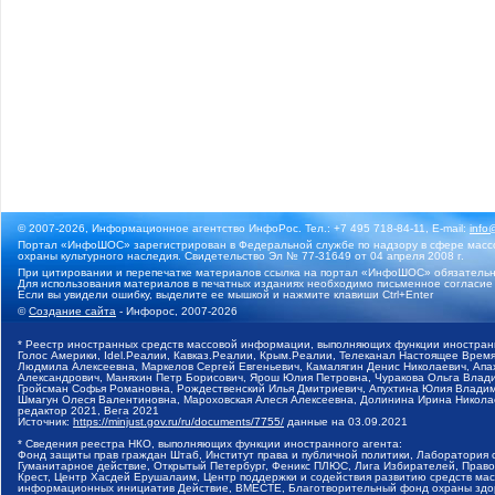
© 2007-2026, Информационное агентство ИнфоРос. Тел.: +7 495 718-84-11, E-mail:
info
Портал «ИнфоШОС» зарегистрирован в Федеральной службе по надзору в сфере массо
охраны культурного наследия. Свидетельство Эл № 77-31649 от 04 апреля 2008 г.
При цитировании и перепечатке материалов ссылка на портал «ИнфоШОС» обязательн
Для использования материалов в печатных изданиях необходимо письменное согласие
Если вы увидели ошибку, выделите ее мышкой и нажмите клавиши Ctrl+Enter
©
Создание сайта
- Инфорос, 2007-2026
* Реестр иностранных средств массовой информации, выполняющих функции иностранн
Голос Америки, Idel.Реалии, Кавказ.Реалии, Крым.Реалии, Телеканал Настоящее Время
Людмила Алексеевна, Маркелов Сергей Евгеньевич, Камалягин Денис Николаевич, Апах
Александрович, Маняхин Петр Борисович, Ярош Юлия Петровна, Чуракова Ольга Влади
Гройсман Софья Романовна, Рождественский Илья Дмитриевич, Апухтина Юлия Владимир
Шмагун Олеся Валентиновна, Мароховская Алеся Алексеевна, Долинина Ирина Никола
редактор 2021, Вега 2021
Источник:
https://minjust.gov.ru/ru/documents/7755/
данные на
03.09.2021
* Сведения реестра НКО, выполняющих функции иностранного агента:
Фонд защиты прав граждан Штаб, Институт права и публичной политики, Лаборатория
Гуманитарное действие, Открытый Петербург, Феникс ПЛЮС, Лига Избирателей, Правов
Крест, Центр Хасдей Ерушалаим, Центр поддержки и содействия развитию средств мас
информационных инициатив Действие, ВМЕСТЕ, Благотворительный фонд охраны здоров