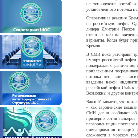
нефтепродуктов российск
установленного потолка цен
Оперативная реакция Крем
на российскую нефть. Одн
лидера Дмитрий Песков 
ответных мер на введени
варианты. Когда будет пр
Кремля.
В СМИ пока разбирают три
импорт российской нефти.
поддержали ограничение, в
привлечением посредников.
потолка цен, вне зависи
введение некой индикати
российской нефти Urals к с
Возможны и другие контрм
Важный момент, что потоло
– как европейские компан
СМИ давно сообщают об 
примерно сотни танкеров,
переориентации поставок н
нивелирования новаций З
сложности в морском тра