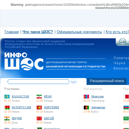
Warning
: getimagesize(/www/vhosts/115556/infoshos.ru/media/d41d8cd98f00b204e98
/www/vhosts/115556/i
Главная
Что такое ШОС?
Официальные документы
Кто есть кто
Портал создан при финансовой поддержке
Федерального агентства по печати и массовым коммуникациям
Российской Федерации
Расширенный поиск
Участники:
Наблюдатели:
Пар
КАЗАХСТАН
ИРАН
Монголия
01:18
Астана
23:48
Тегеран
03:18
Улан-Батор
23:4
БЕЛОРУССИЯ
КИРГИЗИЯ
Афганистан
22:18
Минск
01:18
Бишкек
23:48
Кабул
00:1
ИНДИЯ
КИТАЙ
00:48
Дели
03:18
Пекин
23:1