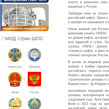
власти и компании пока 
выданные в России.
Трейдеры пока не сильно 
российской нефти. Цены в 
в декабре не превышают пла
Очень важной для России
решениям альянса ОПЕК+. С
МИД стран ШОС
по добыче нефти, который 
млн баррелей в сутки. Эт
группы. ОПЕК+. Данное 
стоимость нефти, и явно 
отвечает интересам России.
В целом на мировом рынк
рынков: в ноябре саудовс
Казахстан
Киргизия
российского «черного зол
Aramco меньше направляе
стратегические резервы и 
Вашингтона с Эр-Риядом се
Дальнейшее поведение ко
Китай
Россия
ценовых консерваторов н
следующем году. Хотя тако
Brent в 2023 году на уро
российской нефти буде