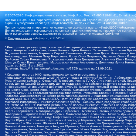
© 2007-2026, Информационное агентство ИнфоРос. Тел.: +7 495 718-84-11, E-mail:
info
Портал «ИнфоШОС» зарегистрирован в Федеральной службе по надзору в сфере массо
охраны культурного наследия. Свидетельство Эл № 77-31649 от 04 апреля 2008 г.
При цитировании и перепечатке материалов ссылка на портал «ИнфоШОС» обязательн
Для использования материалов в печатных изданиях необходимо письменное согласие
Если вы увидели ошибку, выделите ее мышкой и нажмите клавиши Ctrl+Enter
©
Создание сайта
- Инфорос, 2007-2026
* Реестр иностранных средств массовой информации, выполняющих функции иностранн
Голос Америки, Idel.Реалии, Кавказ.Реалии, Крым.Реалии, Телеканал Настоящее Время
Людмила Алексеевна, Маркелов Сергей Евгеньевич, Камалягин Денис Николаевич, Апах
Александрович, Маняхин Петр Борисович, Ярош Юлия Петровна, Чуракова Ольга Влади
Гройсман Софья Романовна, Рождественский Илья Дмитриевич, Апухтина Юлия Владимир
Шмагун Олеся Валентиновна, Мароховская Алеся Алексеевна, Долинина Ирина Никола
редактор 2021, Вега 2021
Источник:
https://minjust.gov.ru/ru/documents/7755/
данные на
03.09.2021
* Сведения реестра НКО, выполняющих функции иностранного агента:
Фонд защиты прав граждан Штаб, Институт права и публичной политики, Лаборатория
Гуманитарное действие, Открытый Петербург, Феникс ПЛЮС, Лига Избирателей, Правов
Крест, Центр Хасдей Ерушалаим, Центр поддержки и содействия развитию средств мас
информационных инициатив Действие, ВМЕСТЕ, Благотворительный фонд охраны здоров
Так, центр Сова, центр Анна, Проект Апрель, Самарская губерния, Эра здоровья, пр
защиты СИБАЛЬТ, Уральская правозащитная группа, Женщины Евразии, Рязанский Мемо
человека, Дальневосточный центр развития гражданских инициатив и социального пар
АКАДЕМИЯ ПО ПРАВАМ ЧЕЛОВЕКА, Частное учреждение Совета Министров северных стр
Массовой Информации, Институт развития прессы - Сибирь, Фонд поддержки свободы 
агентство МЕМО. РУ, Институт региональной прессы, Институт Развития Свободы Инф
Борисовна, Таранова Юлия Николаевна, Туровский Александр Алексеевич, Васильева 
Сергей Георгиевич, Пивоваров Андрей Сергеевич, Писемский Евгений Александрович,
Викторович, Шарипков Олег Викторович, Мальсагов Муса Асланович, Мошель Ирина Ар
Александровна, Исламов Тимур Рифгатович, Романова Ольга Евгеньевна, Щаров Серг
Паутов Юрий Анатольевич, Верховский Александр Маркович, Пислакова-Паркер Марина
Рачинский Ян Збигневич, Жемкова Елена Борисовна, Гудков Лев Дмитриевич, Иллари
Николай Алексеевич, Блинушов Андрей Юрьевич, Мосин Алексей Геннадьевич, Гефтер
Владимировна, Баженова Светлана Куприяновна, Исаев Сергей Владимирович, Максим
Буртина Елена Юрьевна, Гендель Людмила Залмановна, Кокорина Екатерина Алексеев
Подузов Сергей Васильевич, Протасова Ирина Вячеславовна, Литинский Леонид Борис