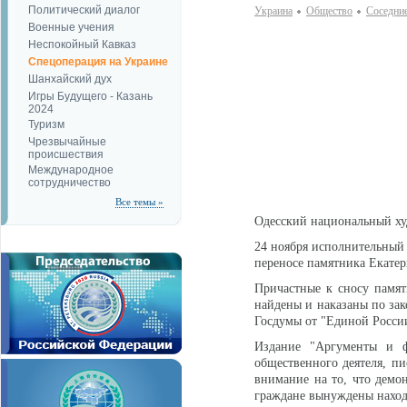
Политический диалог
Украина
Общество
Соседни
Военные учения
Неспокойный Кавказ
Спецоперация на Украине
Шанхайский дух
Игры Будущего - Казань
2024
Туризм
Чрезвычайные
происшествия
Международное
сотрудничество
Все темы »
Одесский национальный ху
24 ноября исполнительный 
переносе памятника Екатер
Причастные к сносу памят
найдены и наказаны по зак
Госдумы от "Единой Росси
Издание "Аргументы и ф
общественного деятеля, пи
внимание на то, что демон
граждане вынуждены наход