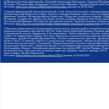
Добровольская Анна Дмитриевна, Королева Александра Евгеньевна, Смирнов Владими
Петрович, Полякова Мара Федоровна, Резник Генри Маркович, Захаров Герман Конста
Источник:
http://unro.minjust.ru/NKOForeignAgent.aspx
данные на
28.08.2021
* Единый федеральный список организаций, в том числе иностранных и международны
Высший военный Маджлисуль Шура, Конгресс народов Ичкерии и Дагестана, Аль-Каида, 
Движение Талибан, Исламская партия Туркестана, Общество социальных реформ, Общес
Исламское государство, Джабха аль-Нусра ли-Ахль аш-Шам, Народное ополчение имен
Чистопольский Джамаат, Рохнамо ба суи давлати исломи, Террористическое сообщест
Источник:
http://nac.gov.ru/terroristicheskie-i-ekstremistskie-organizacii-i-materialy.html
данные
* Перечень общественных объединений и религиозных организаций в отношении котор
Национал-большевистская партия, ВЕК РА, Рада земли Кубанской Духовно Родовой Де
Староверов-Инглингов, Нурджулар, К Богодержавию, Таблиги Джамаат, Русское наци
славян, Ат-Такфир Валь-Хиджра, Пит Буль, Национал-социалистическая рабочая парт
Череповца, Духовно-Родовая Держава Русь, Русское национальное единство, Древнер
Кровь и Честь, О свободе совести и о религиозных объединениях, Омская организаци
религиозная организация п. Боровский, Община Коренного Русского народа Щелковског
организация «Братство», Свидетели Иеговы, О противодействии экстремистской деяте
болельщиков «Фирма», Молодежная правозащитная группа МПГ, Курсом Правды и Единен
республика Русь, Арестантское уголовное единство, Башкорт, Нация и свобода, W.H.С
прав граждан, Штабы Навального
Источник:
https://minjust.gov.ru/ru/documents/7822/
данные на
06.08.2021