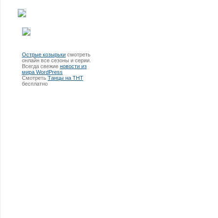
Острые козырьки
смотреть
онлайн все сезоны и серии.
Всегда свежие
новости из
мира WordPress
Смотреть
Танцы на ТНТ
бесплатно