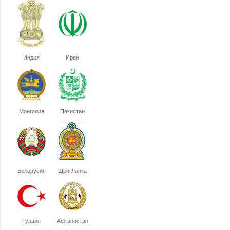
Индия
Иран
Монголия
Пакистан
Белорусия
Шри-Ланка
Турция
Афганистан