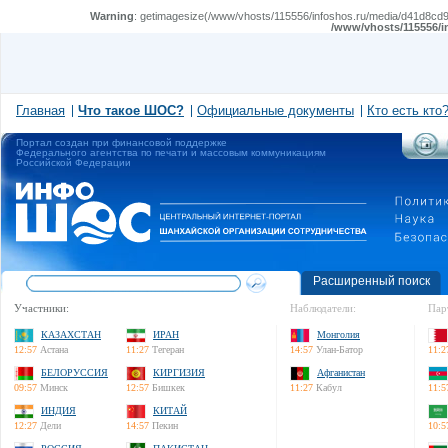
Warning
: getimagesize(/www/vhosts/115556/infoshos.ru/media/d41d8cd98f
/www/vhosts/115556/i
Главная
Что такое ШОС?
Официальные документы
Кто есть кто
Портал создан при финансовой поддержке
Федерального агентства по печати и массовым коммуникациям
Российской Федерации
Расширенный поиск
Участники:
Наблюдатели:
Пар
КАЗАХСТАН
ИРАН
Монголия
12:57
Астана
11:27
Тегеран
14:57
Улан-Батор
11:2
БЕЛОРУССИЯ
КИРГИЗИЯ
Афганистан
09:57
Минск
12:57
Бишкек
11:27
Кабул
11:5
ИНДИЯ
КИТАЙ
12:27
Дели
14:57
Пекин
10:5