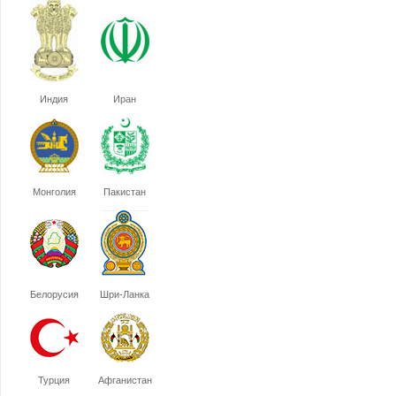
Индия
Иран
Монголия
Пакистан
Белорусия
Шри-Ланка
Турция
Афганистан