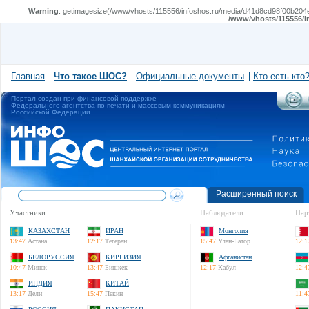
Warning
: getimagesize(/www/vhosts/115556/infoshos.ru/media/d41d8cd98f00b204e9
/www/vhosts/115556/i
Главная
Что такое ШОС?
Официальные документы
Кто есть кто
Портал создан при финансовой поддержке
Федерального агентства по печати и массовым коммуникациям
Российской Федерации
Расширенный поиск
Участники:
Наблюдатели:
Пар
КАЗАХСТАН
ИРАН
Монголия
13:47
Астана
12:17
Тегеран
15:47
Улан-Батор
12:1
БЕЛОРУССИЯ
КИРГИЗИЯ
Афганистан
10:47
Минск
13:47
Бишкек
12:17
Кабул
12:4
ИНДИЯ
КИТАЙ
13:17
Дели
15:47
Пекин
11:4