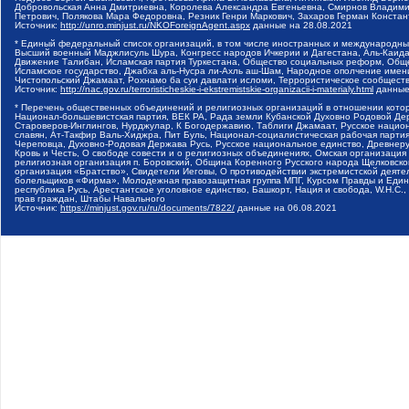
Добровольская Анна Дмитриевна, Королева Александра Евгеньевна, Смирнов Владими
Петрович, Полякова Мара Федоровна, Резник Генри Маркович, Захаров Герман Конста
Источник:
http://unro.minjust.ru/NKOForeignAgent.aspx
данные на
28.08.2021
* Единый федеральный список организаций, в том числе иностранных и международны
Высший военный Маджлисуль Шура, Конгресс народов Ичкерии и Дагестана, Аль-Каида, 
Движение Талибан, Исламская партия Туркестана, Общество социальных реформ, Общес
Исламское государство, Джабха аль-Нусра ли-Ахль аш-Шам, Народное ополчение имен
Чистопольский Джамаат, Рохнамо ба суи давлати исломи, Террористическое сообщест
Источник:
http://nac.gov.ru/terroristicheskie-i-ekstremistskie-organizacii-i-materialy.html
данные
* Перечень общественных объединений и религиозных организаций в отношении котор
Национал-большевистская партия, ВЕК РА, Рада земли Кубанской Духовно Родовой Де
Староверов-Инглингов, Нурджулар, К Богодержавию, Таблиги Джамаат, Русское наци
славян, Ат-Такфир Валь-Хиджра, Пит Буль, Национал-социалистическая рабочая парт
Череповца, Духовно-Родовая Держава Русь, Русское национальное единство, Древнер
Кровь и Честь, О свободе совести и о религиозных объединениях, Омская организаци
религиозная организация п. Боровский, Община Коренного Русского народа Щелковског
организация «Братство», Свидетели Иеговы, О противодействии экстремистской деяте
болельщиков «Фирма», Молодежная правозащитная группа МПГ, Курсом Правды и Единен
республика Русь, Арестантское уголовное единство, Башкорт, Нация и свобода, W.H.С
прав граждан, Штабы Навального
Источник:
https://minjust.gov.ru/ru/documents/7822/
данные на
06.08.2021