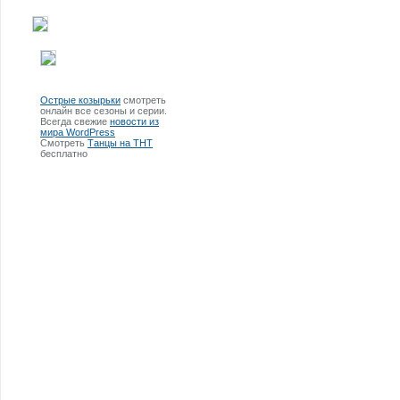
Острые козырьки
смотреть
онлайн все сезоны и серии.
Всегда свежие
новости из
мира WordPress
Смотреть
Танцы на ТНТ
бесплатно