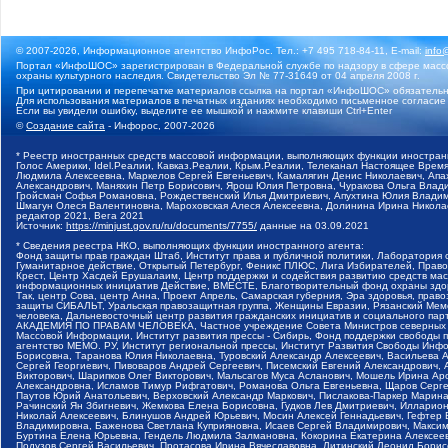
© 2007-2026, Информационное агентство ИнфоРос. Тел.: +7 495 718-84-11, E-mail:
info
Портал «ИнфоШОС» зарегистрирован в Федеральной службе по надзору в сфере массо
охраны культурного наследия. Свидетельство Эл № 77-31649 от 04 апреля 2008 г.
При цитировании и перепечатке материалов ссылка на портал «ИнфоШОС» обязательн
Для использования материалов в печатных изданиях необходимо письменное согласие
Если вы увидели ошибку, выделите ее мышкой и нажмите клавиши Ctrl+Enter
©
Создание сайта
- Инфорос, 2007-2026
* Реестр иностранных средств массовой информации, выполняющих функции иностранн
Голос Америки, Idel.Реалии, Кавказ.Реалии, Крым.Реалии, Телеканал Настоящее Время
Людмила Алексеевна, Маркелов Сергей Евгеньевич, Камалягин Денис Николаевич, Апах
Александрович, Маняхин Петр Борисович, Ярош Юлия Петровна, Чуракова Ольга Влади
Гройсман Софья Романовна, Рождественский Илья Дмитриевич, Апухтина Юлия Владимир
Шмагун Олеся Валентиновна, Мароховская Алеся Алексеевна, Долинина Ирина Никола
редактор 2021, Вега 2021
Источник:
https://minjust.gov.ru/ru/documents/7755/
данные на
03.09.2021
* Сведения реестра НКО, выполняющих функции иностранного агента:
Фонд защиты прав граждан Штаб, Институт права и публичной политики, Лаборатория
Гуманитарное действие, Открытый Петербург, Феникс ПЛЮС, Лига Избирателей, Правов
Крест, Центр Хасдей Ерушалаим, Центр поддержки и содействия развитию средств мас
информационных инициатив Действие, ВМЕСТЕ, Благотворительный фонд охраны здоров
Так, центр Сова, центр Анна, Проект Апрель, Самарская губерния, Эра здоровья, пр
защиты СИБАЛЬТ, Уральская правозащитная группа, Женщины Евразии, Рязанский Мемо
человека, Дальневосточный центр развития гражданских инициатив и социального пар
АКАДЕМИЯ ПО ПРАВАМ ЧЕЛОВЕКА, Частное учреждение Совета Министров северных стр
Массовой Информации, Институт развития прессы - Сибирь, Фонд поддержки свободы 
агентство МЕМО. РУ, Институт региональной прессы, Институт Развития Свободы Инф
Борисовна, Таранова Юлия Николаевна, Туровский Александр Алексеевич, Васильева 
Сергей Георгиевич, Пивоваров Андрей Сергеевич, Писемский Евгений Александрович,
Викторович, Шарипков Олег Викторович, Мальсагов Муса Асланович, Мошель Ирина Ар
Александровна, Исламов Тимур Рифгатович, Романова Ольга Евгеньевна, Щаров Серг
Паутов Юрий Анатольевич, Верховский Александр Маркович, Пислакова-Паркер Марина
Рачинский Ян Збигневич, Жемкова Елена Борисовна, Гудков Лев Дмитриевич, Иллари
Николай Алексеевич, Блинушов Андрей Юрьевич, Мосин Алексей Геннадьевич, Гефтер
Владимировна, Баженова Светлана Куприяновна, Исаев Сергей Владимирович, Максим
Буртина Елена Юрьевна, Гендель Людмила Залмановна, Кокорина Екатерина Алексеев
Подузов Сергей Васильевич, Протасова Ирина Вячеславовна, Литинский Леонид Борис