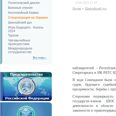
Политический диалог
13.03.2023 21:10
Военные учения
Индия
Шанхайский дух
Неспокойный Кавказ
Спецоперация на Украине
Шанхайский дух
Игры Будущего - Казань
2024
Туризм
Чрезвычайные
происшествия
Международное
сотрудничество
Все темы »
наблюдателей – Республик
Секретариата и ИК РАТС 
В ходе Совещания были о
судов, будущего судебн
прозрачности, борьбы с п
Сторонами подчеркнуто,
государств-членов ШОС
деятельности в области
законности и правопорядка