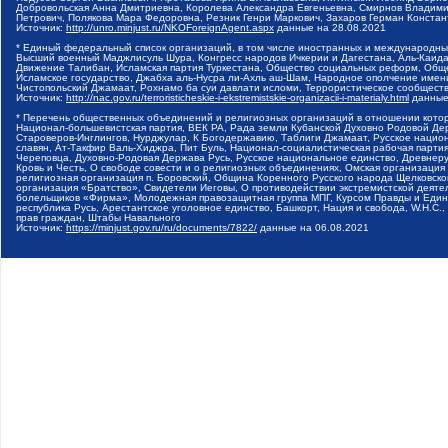
Добровольская Анна Дмитриевна, Королева Александра Евгеньевна, Смирнов Владими
Петрович, Полякова Мара Федоровна, Резник Генри Маркович, Захаров Герман Конста
Источник:
http://unro.minjust.ru/NKOForeignAgent.aspx
данные на
28.08.2021
* Единый федеральный список организаций, в том числе иностранных и международны
Высший военный Маджлисуль Шура, Конгресс народов Ичкерии и Дагестана, Аль-Каида, 
Движение Талибан, Исламская партия Туркестана, Общество социальных реформ, Общес
Исламское государство, Джабха аль-Нусра ли-Ахль аш-Шам, Народное ополчение имен
Чистопольский Джамаат, Рохнамо ба суи давлати исломи, Террористическое сообщест
Источник:
http://nac.gov.ru/terroristicheskie-i-ekstremistskie-organizacii-i-materialy.html
данные
* Перечень общественных объединений и религиозных организаций в отношении котор
Национал-большевистская партия, ВЕК РА, Рада земли Кубанской Духовно Родовой Де
Староверов-Инглингов, Нурджулар, К Богодержавию, Таблиги Джамаат, Русское наци
славян, Ат-Такфир Валь-Хиджра, Пит Буль, Национал-социалистическая рабочая парт
Череповца, Духовно-Родовая Держава Русь, Русское национальное единство, Древнер
Кровь и Честь, О свободе совести и о религиозных объединениях, Омская организаци
религиозная организация п. Боровский, Община Коренного Русского народа Щелковског
организация «Братство», Свидетели Иеговы, О противодействии экстремистской деяте
болельщиков «Фирма», Молодежная правозащитная группа МПГ, Курсом Правды и Единен
республика Русь, Арестантское уголовное единство, Башкорт, Нация и свобода, W.H.С
прав граждан, Штабы Навального
Источник:
https://minjust.gov.ru/ru/documents/7822/
данные на
06.08.2021