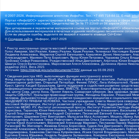
© 2007-2026, Информационное агентство ИнфоРос. Тел.: +7 495 718-84-11, E-mail:
info
Портал «ИнфоШОС» зарегистрирован в Федеральной службе по надзору в сфере массо
охраны культурного наследия. Свидетельство Эл № 77-31649 от 04 апреля 2008 г.
При цитировании и перепечатке материалов ссылка на портал «ИнфоШОС» обязательн
Для использования материалов в печатных изданиях необходимо письменное согласие
Если вы увидели ошибку, выделите ее мышкой и нажмите клавиши Ctrl+Enter
©
Создание сайта
- Инфорос, 2007-2026
* Реестр иностранных средств массовой информации, выполняющих функции иностранн
Голос Америки, Idel.Реалии, Кавказ.Реалии, Крым.Реалии, Телеканал Настоящее Время
Людмила Алексеевна, Маркелов Сергей Евгеньевич, Камалягин Денис Николаевич, Апах
Александрович, Маняхин Петр Борисович, Ярош Юлия Петровна, Чуракова Ольга Влади
Гройсман Софья Романовна, Рождественский Илья Дмитриевич, Апухтина Юлия Владимир
Шмагун Олеся Валентиновна, Мароховская Алеся Алексеевна, Долинина Ирина Никола
редактор 2021, Вега 2021
Источник:
https://minjust.gov.ru/ru/documents/7755/
данные на
03.09.2021
* Сведения реестра НКО, выполняющих функции иностранного агента:
Фонд защиты прав граждан Штаб, Институт права и публичной политики, Лаборатория
Гуманитарное действие, Открытый Петербург, Феникс ПЛЮС, Лига Избирателей, Правов
Крест, Центр Хасдей Ерушалаим, Центр поддержки и содействия развитию средств мас
информационных инициатив Действие, ВМЕСТЕ, Благотворительный фонд охраны здоров
Так, центр Сова, центр Анна, Проект Апрель, Самарская губерния, Эра здоровья, пр
защиты СИБАЛЬТ, Уральская правозащитная группа, Женщины Евразии, Рязанский Мемо
человека, Дальневосточный центр развития гражданских инициатив и социального пар
АКАДЕМИЯ ПО ПРАВАМ ЧЕЛОВЕКА, Частное учреждение Совета Министров северных стр
Массовой Информации, Институт развития прессы - Сибирь, Фонд поддержки свободы 
агентство МЕМО. РУ, Институт региональной прессы, Институт Развития Свободы Инф
Борисовна, Таранова Юлия Николаевна, Туровский Александр Алексеевич, Васильева 
Сергей Георгиевич, Пивоваров Андрей Сергеевич, Писемский Евгений Александрович,
Викторович, Шарипков Олег Викторович, Мальсагов Муса Асланович, Мошель Ирина Ар
Александровна, Исламов Тимур Рифгатович, Романова Ольга Евгеньевна, Щаров Серг
Паутов Юрий Анатольевич, Верховский Александр Маркович, Пислакова-Паркер Марина
Рачинский Ян Збигневич, Жемкова Елена Борисовна, Гудков Лев Дмитриевич, Иллари
Николай Алексеевич, Блинушов Андрей Юрьевич, Мосин Алексей Геннадьевич, Гефтер
Владимировна, Баженова Светлана Куприяновна, Исаев Сергей Владимирович, Максим
Буртина Елена Юрьевна, Гендель Людмила Залмановна, Кокорина Екатерина Алексеев
Подузов Сергей Васильевич, Протасова Ирина Вячеславовна, Литинский Леонид Борис