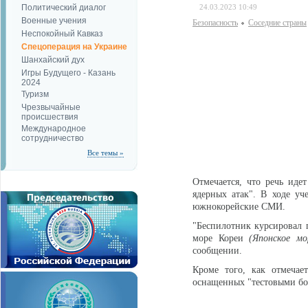
Политический диалог
24.03.2023 10:49
Военные учения
Безопаcность
Соседние страны
Неспокойный Кавказ
Спецоперация на Украине
Шанхайский дух
Игры Будущего - Казань
2024
Туризм
Чрезвычайные
происшествия
Международное
сотрудничество
Все темы »
Отмечается, что речь иде
ядерных атак". В ходе уч
южнокорейские СМИ.
"Беспилотник курсировал п
море Кореи
(Японское м
сообщении.
Кроме того, как отмечае
оснащенных "тестовыми бо