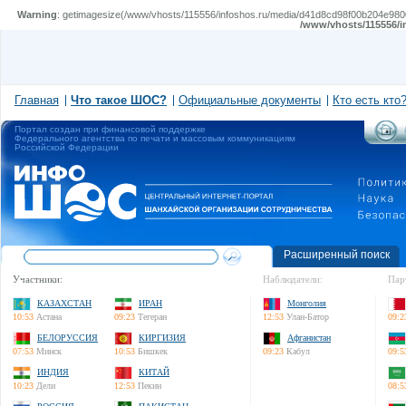
Warning
: getimagesize(/www/vhosts/115556/infoshos.ru/media/d41d8cd98f00b204e980099
/www/vhosts/115556/i
Главная
Что такое ШОС?
Официальные документы
Кто есть кто
Портал создан при финансовой поддержке
Федерального агентства по печати и массовым коммуникациям
Российской Федерации
Расширенный поиск
Участники:
Наблюдатели:
Пар
КАЗАХСТАН
ИРАН
Монголия
10:53
Астана
09:23
Тегеран
12:53
Улан-Батор
09:2
БЕЛОРУССИЯ
КИРГИЗИЯ
Афганистан
07:53
Минск
10:53
Бишкек
09:23
Кабул
09:5
ИНДИЯ
КИТАЙ
10:23
Дели
12:53
Пекин
08:5