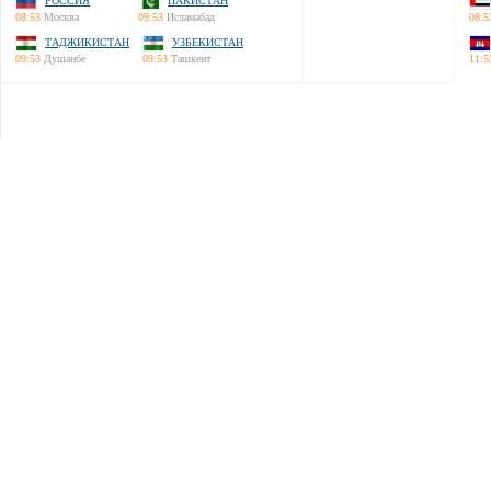
РОССИЯ
ПАКИСТАН
08:53
Москва
09:53
Исламабад
08:5
ТАДЖИКИСТАН
УЗБЕКИСТАН
09:53
Душанбе
09:53
Ташкент
11:5