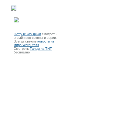
Острые козырьки
смотреть
онлайн все сезоны и серии.
Всегда свежие
новости из
мира WordPress
Смотреть
Танцы на ТНТ
бесплатно