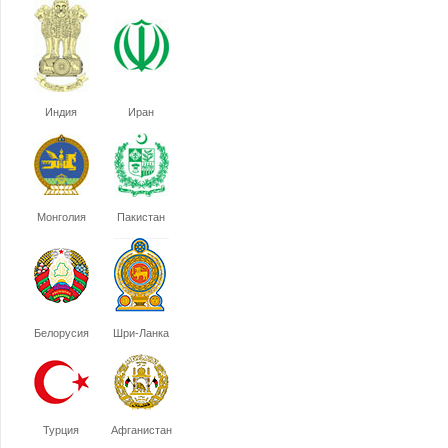
Индия
Иран
Монголия
Пакистан
Белорусия
Шри-Ланка
Турция
Афганистан