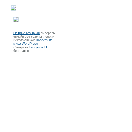
Острые козырьки
смотреть
онлайн все сезоны и серии.
Всегда свежие
новости из
мира WordPress
Смотреть
Танцы на ТНТ
бесплатно