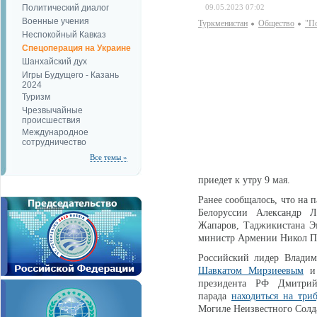
Политический диалог
09.05.2023 07:02
Военные учения
Туркменистан
Общество
"По
Неспокойный Кавказ
Спецоперация на Украине
Шанхайский дух
Игры Будущего - Казань
2024
Туризм
Чрезвычайные
происшествия
Международное
сотрудничество
Все темы »
приедет к утру 9 мая.
Ранее сообщалось, что на 
Белоруссии Александр Л
Жапаров, Таджикистана Э
министр Армении Никол П
Российский лидер Влади
Шавкатом Мирзиеевым
и 
президента РФ Дмитрий
парада
находиться на тр
Могиле Неизвестного Солда