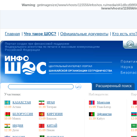
Warning
: getimagesize(/www/vhosts/115556/infoshos.ru/media/d41d8cd98f00b
/www/vhosts/115556/i
Главная
Что такое ШОС?
Официальные документы
Кто есть кто
Портал создан при финансовой поддержке
Федерального агентства по печати и массовым коммуникациям
Российской Федерации
Расширенный поиск
Участники:
Наблюдатели:
Пар
КАЗАХСТАН
ИРАН
Монголия
13:09
Астана
11:39
Тегеран
15:09
Улан-Батор
11:3
БЕЛОРУССИЯ
КИРГИЗИЯ
Афганистан
10:09
Минск
13:09
Бишкек
11:39
Кабул
12:0
ИНДИЯ
КИТАЙ
12:39
Дели
15:09
Пекин
11:0