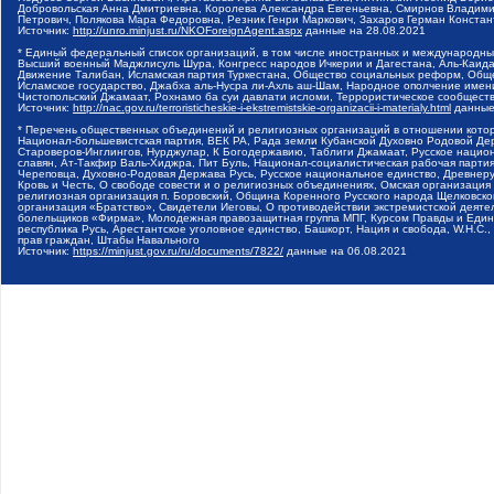
Добровольская Анна Дмитриевна, Королева Александра Евгеньевна, Смирнов Владими
Петрович, Полякова Мара Федоровна, Резник Генри Маркович, Захаров Герман Конста
Источник:
http://unro.minjust.ru/NKOForeignAgent.aspx
данные на
28.08.2021
* Единый федеральный список организаций, в том числе иностранных и международны
Высший военный Маджлисуль Шура, Конгресс народов Ичкерии и Дагестана, Аль-Каида, 
Движение Талибан, Исламская партия Туркестана, Общество социальных реформ, Общес
Исламское государство, Джабха аль-Нусра ли-Ахль аш-Шам, Народное ополчение имен
Чистопольский Джамаат, Рохнамо ба суи давлати исломи, Террористическое сообщест
Источник:
http://nac.gov.ru/terroristicheskie-i-ekstremistskie-organizacii-i-materialy.html
данные
* Перечень общественных объединений и религиозных организаций в отношении котор
Национал-большевистская партия, ВЕК РА, Рада земли Кубанской Духовно Родовой Де
Староверов-Инглингов, Нурджулар, К Богодержавию, Таблиги Джамаат, Русское наци
славян, Ат-Такфир Валь-Хиджра, Пит Буль, Национал-социалистическая рабочая парт
Череповца, Духовно-Родовая Держава Русь, Русское национальное единство, Древнер
Кровь и Честь, О свободе совести и о религиозных объединениях, Омская организаци
религиозная организация п. Боровский, Община Коренного Русского народа Щелковског
организация «Братство», Свидетели Иеговы, О противодействии экстремистской деяте
болельщиков «Фирма», Молодежная правозащитная группа МПГ, Курсом Правды и Единен
республика Русь, Арестантское уголовное единство, Башкорт, Нация и свобода, W.H.С
прав граждан, Штабы Навального
Источник:
https://minjust.gov.ru/ru/documents/7822/
данные на
06.08.2021