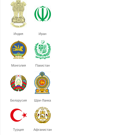
Индия
Иран
Монголия
Пакистан
Белорусия
Шри-Ланка
Турция
Афганистан