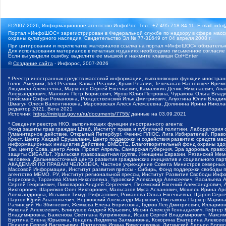
© 2007-2026, Информационное агентство ИнфоРос. Тел.: +7 495 718-84-11, E-mail:
info
Портал «ИнфоШОС» зарегистрирован в Федеральной службе по надзору в сфере массо
охраны культурного наследия. Свидетельство Эл № 77-31649 от 04 апреля 2008 г.
При цитировании и перепечатке материалов ссылка на портал «ИнфоШОС» обязательн
Для использования материалов в печатных изданиях необходимо письменное согласие
Если вы увидели ошибку, выделите ее мышкой и нажмите клавиши Ctrl+Enter
©
Создание сайта
- Инфорос, 2007-2026
* Реестр иностранных средств массовой информации, выполняющих функции иностранн
Голос Америки, Idel.Реалии, Кавказ.Реалии, Крым.Реалии, Телеканал Настоящее Время
Людмила Алексеевна, Маркелов Сергей Евгеньевич, Камалягин Денис Николаевич, Апах
Александрович, Маняхин Петр Борисович, Ярош Юлия Петровна, Чуракова Ольга Влади
Гройсман Софья Романовна, Рождественский Илья Дмитриевич, Апухтина Юлия Владимир
Шмагун Олеся Валентиновна, Мароховская Алеся Алексеевна, Долинина Ирина Никола
редактор 2021, Вега 2021
Источник:
https://minjust.gov.ru/ru/documents/7755/
данные на
03.09.2021
* Сведения реестра НКО, выполняющих функции иностранного агента:
Фонд защиты прав граждан Штаб, Институт права и публичной политики, Лаборатория
Гуманитарное действие, Открытый Петербург, Феникс ПЛЮС, Лига Избирателей, Правов
Крест, Центр Хасдей Ерушалаим, Центр поддержки и содействия развитию средств мас
информационных инициатив Действие, ВМЕСТЕ, Благотворительный фонд охраны здоров
Так, центр Сова, центр Анна, Проект Апрель, Самарская губерния, Эра здоровья, пр
защиты СИБАЛЬТ, Уральская правозащитная группа, Женщины Евразии, Рязанский Мемо
человека, Дальневосточный центр развития гражданских инициатив и социального пар
АКАДЕМИЯ ПО ПРАВАМ ЧЕЛОВЕКА, Частное учреждение Совета Министров северных стр
Массовой Информации, Институт развития прессы - Сибирь, Фонд поддержки свободы 
агентство МЕМО. РУ, Институт региональной прессы, Институт Развития Свободы Инф
Борисовна, Таранова Юлия Николаевна, Туровский Александр Алексеевич, Васильева 
Сергей Георгиевич, Пивоваров Андрей Сергеевич, Писемский Евгений Александрович,
Викторович, Шарипков Олег Викторович, Мальсагов Муса Асланович, Мошель Ирина Ар
Александровна, Исламов Тимур Рифгатович, Романова Ольга Евгеньевна, Щаров Серг
Паутов Юрий Анатольевич, Верховский Александр Маркович, Пислакова-Паркер Марина
Рачинский Ян Збигневич, Жемкова Елена Борисовна, Гудков Лев Дмитриевич, Иллари
Николай Алексеевич, Блинушов Андрей Юрьевич, Мосин Алексей Геннадьевич, Гефтер
Владимировна, Баженова Светлана Куприяновна, Исаев Сергей Владимирович, Максим
Буртина Елена Юрьевна, Гендель Людмила Залмановна, Кокорина Екатерина Алексеев
Подузов Сергей Васильевич, Протасова Ирина Вячеславовна, Литинский Леонид Борис