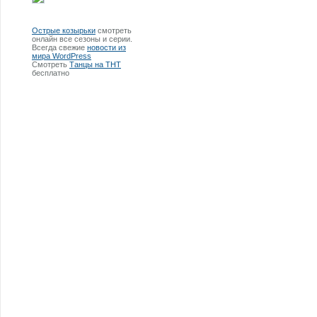
Острые козырьки
смотреть
онлайн все сезоны и серии.
Всегда свежие
новости из
мира WordPress
Смотреть
Танцы на ТНТ
бесплатно