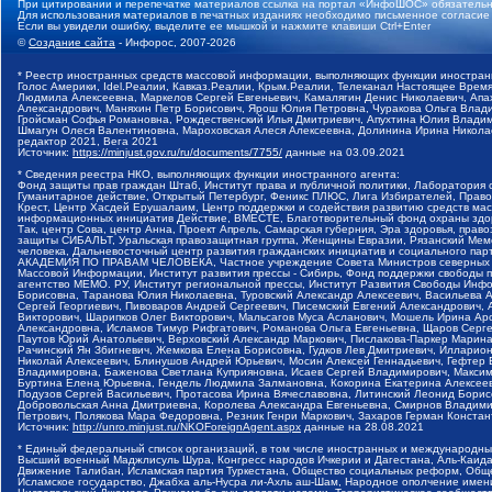
При цитировании и перепечатке материалов ссылка на портал «ИнфоШОС» обязательн
Для использования материалов в печатных изданиях необходимо письменное согласие
Если вы увидели ошибку, выделите ее мышкой и нажмите клавиши Ctrl+Enter
©
Создание сайта
- Инфорос, 2007-2026
* Реестр иностранных средств массовой информации, выполняющих функции иностранн
Голос Америки, Idel.Реалии, Кавказ.Реалии, Крым.Реалии, Телеканал Настоящее Время
Людмила Алексеевна, Маркелов Сергей Евгеньевич, Камалягин Денис Николаевич, Апах
Александрович, Маняхин Петр Борисович, Ярош Юлия Петровна, Чуракова Ольга Влади
Гройсман Софья Романовна, Рождественский Илья Дмитриевич, Апухтина Юлия Владимир
Шмагун Олеся Валентиновна, Мароховская Алеся Алексеевна, Долинина Ирина Никола
редактор 2021, Вега 2021
Источник:
https://minjust.gov.ru/ru/documents/7755/
данные на
03.09.2021
* Сведения реестра НКО, выполняющих функции иностранного агента:
Фонд защиты прав граждан Штаб, Институт права и публичной политики, Лаборатория
Гуманитарное действие, Открытый Петербург, Феникс ПЛЮС, Лига Избирателей, Правов
Крест, Центр Хасдей Ерушалаим, Центр поддержки и содействия развитию средств мас
информационных инициатив Действие, ВМЕСТЕ, Благотворительный фонд охраны здоров
Так, центр Сова, центр Анна, Проект Апрель, Самарская губерния, Эра здоровья, пр
защиты СИБАЛЬТ, Уральская правозащитная группа, Женщины Евразии, Рязанский Мемо
человека, Дальневосточный центр развития гражданских инициатив и социального пар
АКАДЕМИЯ ПО ПРАВАМ ЧЕЛОВЕКА, Частное учреждение Совета Министров северных стр
Массовой Информации, Институт развития прессы - Сибирь, Фонд поддержки свободы 
агентство МЕМО. РУ, Институт региональной прессы, Институт Развития Свободы Инф
Борисовна, Таранова Юлия Николаевна, Туровский Александр Алексеевич, Васильева 
Сергей Георгиевич, Пивоваров Андрей Сергеевич, Писемский Евгений Александрович,
Викторович, Шарипков Олег Викторович, Мальсагов Муса Асланович, Мошель Ирина Ар
Александровна, Исламов Тимур Рифгатович, Романова Ольга Евгеньевна, Щаров Серг
Паутов Юрий Анатольевич, Верховский Александр Маркович, Пислакова-Паркер Марина
Рачинский Ян Збигневич, Жемкова Елена Борисовна, Гудков Лев Дмитриевич, Иллари
Николай Алексеевич, Блинушов Андрей Юрьевич, Мосин Алексей Геннадьевич, Гефтер
Владимировна, Баженова Светлана Куприяновна, Исаев Сергей Владимирович, Максим
Буртина Елена Юрьевна, Гендель Людмила Залмановна, Кокорина Екатерина Алексеев
Подузов Сергей Васильевич, Протасова Ирина Вячеславовна, Литинский Леонид Борис
Добровольская Анна Дмитриевна, Королева Александра Евгеньевна, Смирнов Владими
Петрович, Полякова Мара Федоровна, Резник Генри Маркович, Захаров Герман Конста
Источник:
http://unro.minjust.ru/NKOForeignAgent.aspx
данные на
28.08.2021
* Единый федеральный список организаций, в том числе иностранных и международны
Высший военный Маджлисуль Шура, Конгресс народов Ичкерии и Дагестана, Аль-Каида, 
Движение Талибан, Исламская партия Туркестана, Общество социальных реформ, Общес
Исламское государство, Джабха аль-Нусра ли-Ахль аш-Шам, Народное ополчение имен