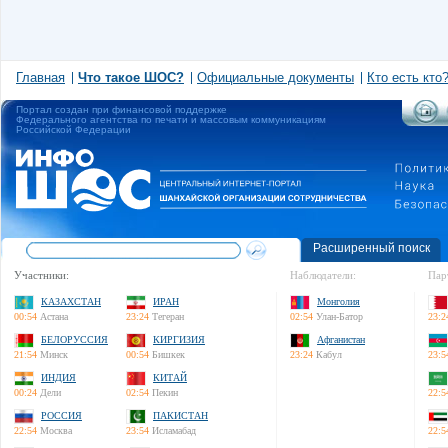
Главная
Что такое ШОС?
Официальные документы
Кто есть кто
Портал создан при финансовой поддержке
Федерального агентства по печати и массовым коммуникациям
Российской Федерации
Расширенный поиск
Участники:
Наблюдатели:
Пар
КАЗАХСТАН
ИРАН
Монголия
00:54
Астана
23:24
Тегеран
02:54
Улан-Батор
23:2
БЕЛОРУССИЯ
КИРГИЗИЯ
Афганистан
21:54
Минск
00:54
Бишкек
23:24
Кабул
23:5
ИНДИЯ
КИТАЙ
00:24
Дели
02:54
Пекин
22:5
РОССИЯ
ПАКИСТАН
22:54
Москва
23:54
Исламабад
22:5