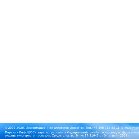
© 2007-2026, Информационное агентство ИнфоРос. Тел.: +7 495 718-84-11, E-mail:
info
Портал «ИнфоШОС» зарегистрирован в Федеральной службе по надзору в сфере массо
охраны культурного наследия. Свидетельство Эл № 77-31649 от 04 апреля 2008 г.