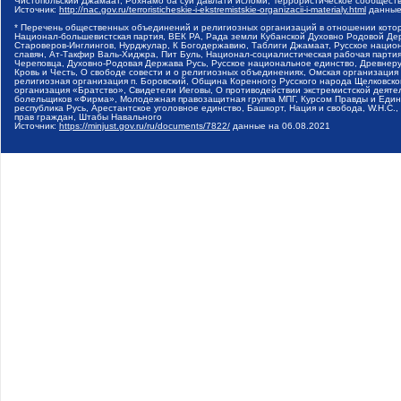
Чистопольский Джамаат, Рохнамо ба суи давлати исломи, Террористическое сообщест
Источник:
http://nac.gov.ru/terroristicheskie-i-ekstremistskie-organizacii-i-materialy.html
данные
* Перечень общественных объединений и религиозных организаций в отношении котор
Национал-большевистская партия, ВЕК РА, Рада земли Кубанской Духовно Родовой Де
Староверов-Инглингов, Нурджулар, К Богодержавию, Таблиги Джамаат, Русское наци
славян, Ат-Такфир Валь-Хиджра, Пит Буль, Национал-социалистическая рабочая парт
Череповца, Духовно-Родовая Держава Русь, Русское национальное единство, Древнер
Кровь и Честь, О свободе совести и о религиозных объединениях, Омская организаци
религиозная организация п. Боровский, Община Коренного Русского народа Щелковског
организация «Братство», Свидетели Иеговы, О противодействии экстремистской деяте
болельщиков «Фирма», Молодежная правозащитная группа МПГ, Курсом Правды и Единен
республика Русь, Арестантское уголовное единство, Башкорт, Нация и свобода, W.H.С
прав граждан, Штабы Навального
Источник:
https://minjust.gov.ru/ru/documents/7822/
данные на
06.08.2021