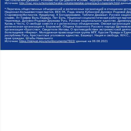
Чистопольский Джамаат, Рохнамо ба суи давлати исломи, Террористическое сообщест
Источник:
http://nac.gov.ru/terroristicheskie-i-ekstremistskie-organizacii-i-materialy.html
данные
* Перечень общественных объединений и религиозных организаций в отношении котор
Национал-большевистская партия, ВЕК РА, Рада земли Кубанской Духовно Родовой Де
Староверов-Инглингов, Нурджулар, К Богодержавию, Таблиги Джамаат, Русское наци
славян, Ат-Такфир Валь-Хиджра, Пит Буль, Национал-социалистическая рабочая парт
Череповца, Духовно-Родовая Держава Русь, Русское национальное единство, Древнер
Кровь и Честь, О свободе совести и о религиозных объединениях, Омская организаци
религиозная организация п. Боровский, Община Коренного Русского народа Щелковског
организация «Братство», Свидетели Иеговы, О противодействии экстремистской деяте
болельщиков «Фирма», Молодежная правозащитная группа МПГ, Курсом Правды и Единен
республика Русь, Арестантское уголовное единство, Башкорт, Нация и свобода, W.H.С
прав граждан, Штабы Навального
Источник:
https://minjust.gov.ru/ru/documents/7822/
данные на
06.08.2021