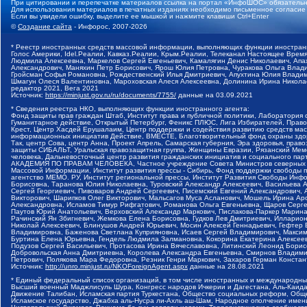
При цитировании и перепечатке материалов ссылка на портал «ИнфоШОС» обязательн
Для использования материалов в печатных изданиях необходимо письменное согласие
Если вы увидели ошибку, выделите ее мышкой и нажмите клавиши Ctrl+Enter
©
Создание сайта
- Инфорос, 2007-2026
* Реестр иностранных средств массовой информации, выполняющих функции иностранн
Голос Америки, Idel.Реалии, Кавказ.Реалии, Крым.Реалии, Телеканал Настоящее Время
Людмила Алексеевна, Маркелов Сергей Евгеньевич, Камалягин Денис Николаевич, Апах
Александрович, Маняхин Петр Борисович, Ярош Юлия Петровна, Чуракова Ольга Влади
Гройсман Софья Романовна, Рождественский Илья Дмитриевич, Апухтина Юлия Владимир
Шмагун Олеся Валентиновна, Мароховская Алеся Алексеевна, Долинина Ирина Никола
редактор 2021, Вега 2021
Источник:
https://minjust.gov.ru/ru/documents/7755/
данные на
03.09.2021
* Сведения реестра НКО, выполняющих функции иностранного агента:
Фонд защиты прав граждан Штаб, Институт права и публичной политики, Лаборатория
Гуманитарное действие, Открытый Петербург, Феникс ПЛЮС, Лига Избирателей, Правов
Крест, Центр Хасдей Ерушалаим, Центр поддержки и содействия развитию средств мас
информационных инициатив Действие, ВМЕСТЕ, Благотворительный фонд охраны здоров
Так, центр Сова, центр Анна, Проект Апрель, Самарская губерния, Эра здоровья, пр
защиты СИБАЛЬТ, Уральская правозащитная группа, Женщины Евразии, Рязанский Мемо
человека, Дальневосточный центр развития гражданских инициатив и социального пар
АКАДЕМИЯ ПО ПРАВАМ ЧЕЛОВЕКА, Частное учреждение Совета Министров северных стр
Массовой Информации, Институт развития прессы - Сибирь, Фонд поддержки свободы 
агентство МЕМО. РУ, Институт региональной прессы, Институт Развития Свободы Инф
Борисовна, Таранова Юлия Николаевна, Туровский Александр Алексеевич, Васильева 
Сергей Георгиевич, Пивоваров Андрей Сергеевич, Писемский Евгений Александрович,
Викторович, Шарипков Олег Викторович, Мальсагов Муса Асланович, Мошель Ирина Ар
Александровна, Исламов Тимур Рифгатович, Романова Ольга Евгеньевна, Щаров Серг
Паутов Юрий Анатольевич, Верховский Александр Маркович, Пислакова-Паркер Марина
Рачинский Ян Збигневич, Жемкова Елена Борисовна, Гудков Лев Дмитриевич, Иллари
Николай Алексеевич, Блинушов Андрей Юрьевич, Мосин Алексей Геннадьевич, Гефтер
Владимировна, Баженова Светлана Куприяновна, Исаев Сергей Владимирович, Максим
Буртина Елена Юрьевна, Гендель Людмила Залмановна, Кокорина Екатерина Алексеев
Подузов Сергей Васильевич, Протасова Ирина Вячеславовна, Литинский Леонид Борис
Добровольская Анна Дмитриевна, Королева Александра Евгеньевна, Смирнов Владими
Петрович, Полякова Мара Федоровна, Резник Генри Маркович, Захаров Герман Конста
Источник:
http://unro.minjust.ru/NKOForeignAgent.aspx
данные на
28.08.2021
* Единый федеральный список организаций, в том числе иностранных и международны
Высший военный Маджлисуль Шура, Конгресс народов Ичкерии и Дагестана, Аль-Каида, 
Движение Талибан, Исламская партия Туркестана, Общество социальных реформ, Общес
Исламское государство, Джабха аль-Нусра ли-Ахль аш-Шам, Народное ополчение имен