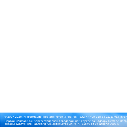
© 2007-2026, Информационное агентство ИнфоРос. Тел.: +7 495 718-84-11, E-mail:
info
Портал «ИнфоШОС» зарегистрирован в Федеральной службе по надзору в сфере массо
охраны культурного наследия. Свидетельство Эл № 77-31649 от 04 апреля 2008 г.