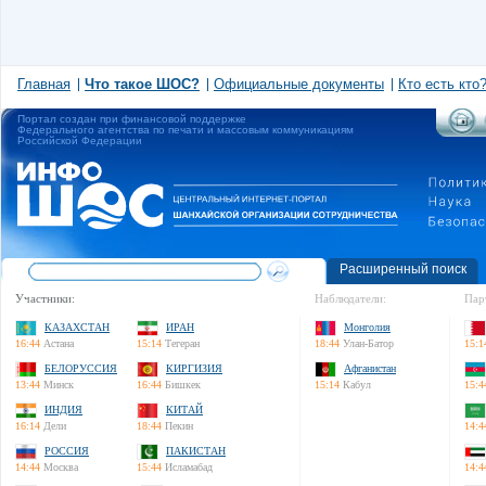
Главная
Что такое ШОС?
Официальные документы
Кто есть кто
Портал создан при финансовой поддержке
Федерального агентства по печати и массовым коммуникациям
Российской Федерации
Расширенный поиск
Участники:
Наблюдатели:
Пар
КАЗАХСТАН
ИРАН
Монголия
16:44
Астана
15:14
Тегеран
18:44
Улан-Батор
15:1
БЕЛОРУССИЯ
КИРГИЗИЯ
Афганистан
13:44
Минск
16:44
Бишкек
15:14
Кабул
15:4
ИНДИЯ
КИТАЙ
16:14
Дели
18:44
Пекин
14:4
РОССИЯ
ПАКИСТАН
14:44
Москва
15:44
Исламабад
14:4