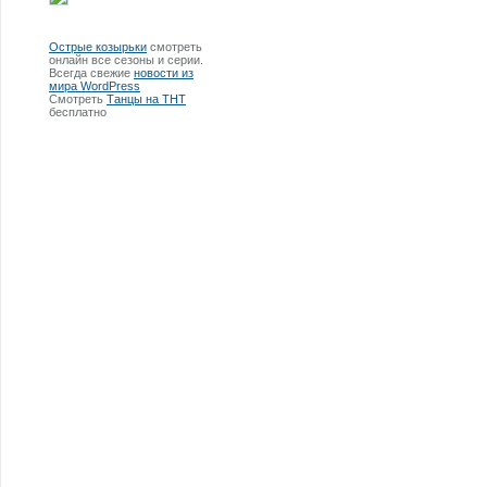
Острые козырьки
смотреть
онлайн все сезоны и серии.
Всегда свежие
новости из
мира WordPress
Смотреть
Танцы на ТНТ
бесплатно