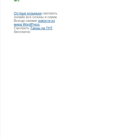
Острые козырьки
смотреть
онлайн все сезоны и серии.
Всегда свежие
новости из
мира WordPress
Смотреть
Танцы на ТНТ
бесплатно