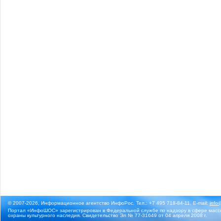
© 2007-2026, Информационное агентство ИнфоРос. Тел.: +7 495 718-84-11, E-mail:
info
Портал «ИнфоШОС» зарегистрирован в Федеральной службе по надзору в сфере массо
охраны культурного наследия. Свидетельство Эл № 77-31649 от 04 апреля 2008 г.