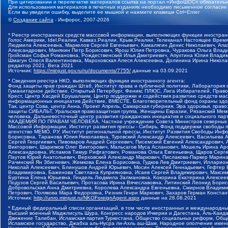
При цитировании и перепечатке материалов ссылка на портал «ИнфоШОС» обязательн
Для использования материалов в печатных изданиях необходимо письменное согласие
Если вы увидели ошибку, выделите ее мышкой и нажмите клавиши Ctrl+Enter
©
Создание сайта
- Инфорос, 2007-2026
* Реестр иностранных средств массовой информации, выполняющих функции иностранн
Голос Америки, Idel.Реалии, Кавказ.Реалии, Крым.Реалии, Телеканал Настоящее Время
Людмила Алексеевна, Маркелов Сергей Евгеньевич, Камалягин Денис Николаевич, Апах
Александрович, Маняхин Петр Борисович, Ярош Юлия Петровна, Чуракова Ольга Влади
Гройсман Софья Романовна, Рождественский Илья Дмитриевич, Апухтина Юлия Владимир
Шмагун Олеся Валентиновна, Мароховская Алеся Алексеевна, Долинина Ирина Никола
редактор 2021, Вега 2021
Источник:
https://minjust.gov.ru/ru/documents/7755/
данные на
03.09.2021
* Сведения реестра НКО, выполняющих функции иностранного агента:
Фонд защиты прав граждан Штаб, Институт права и публичной политики, Лаборатория
Гуманитарное действие, Открытый Петербург, Феникс ПЛЮС, Лига Избирателей, Правов
Крест, Центр Хасдей Ерушалаим, Центр поддержки и содействия развитию средств мас
информационных инициатив Действие, ВМЕСТЕ, Благотворительный фонд охраны здоров
Так, центр Сова, центр Анна, Проект Апрель, Самарская губерния, Эра здоровья, пр
защиты СИБАЛЬТ, Уральская правозащитная группа, Женщины Евразии, Рязанский Мемо
человека, Дальневосточный центр развития гражданских инициатив и социального пар
АКАДЕМИЯ ПО ПРАВАМ ЧЕЛОВЕКА, Частное учреждение Совета Министров северных стр
Массовой Информации, Институт развития прессы - Сибирь, Фонд поддержки свободы 
агентство МЕМО. РУ, Институт региональной прессы, Институт Развития Свободы Инф
Борисовна, Таранова Юлия Николаевна, Туровский Александр Алексеевич, Васильева 
Сергей Георгиевич, Пивоваров Андрей Сергеевич, Писемский Евгений Александрович,
Викторович, Шарипков Олег Викторович, Мальсагов Муса Асланович, Мошель Ирина Ар
Александровна, Исламов Тимур Рифгатович, Романова Ольга Евгеньевна, Щаров Серг
Паутов Юрий Анатольевич, Верховский Александр Маркович, Пислакова-Паркер Марина
Рачинский Ян Збигневич, Жемкова Елена Борисовна, Гудков Лев Дмитриевич, Иллари
Николай Алексеевич, Блинушов Андрей Юрьевич, Мосин Алексей Геннадьевич, Гефтер
Владимировна, Баженова Светлана Куприяновна, Исаев Сергей Владимирович, Максим
Буртина Елена Юрьевна, Гендель Людмила Залмановна, Кокорина Екатерина Алексеев
Подузов Сергей Васильевич, Протасова Ирина Вячеславовна, Литинский Леонид Борис
Добровольская Анна Дмитриевна, Королева Александра Евгеньевна, Смирнов Владими
Петрович, Полякова Мара Федоровна, Резник Генри Маркович, Захаров Герман Конста
Источник:
http://unro.minjust.ru/NKOForeignAgent.aspx
данные на
28.08.2021
* Единый федеральный список организаций, в том числе иностранных и международны
Высший военный Маджлисуль Шура, Конгресс народов Ичкерии и Дагестана, Аль-Каида, 
Движение Талибан, Исламская партия Туркестана, Общество социальных реформ, Общес
Исламское государство, Джабха аль-Нусра ли-Ахль аш-Шам, Народное ополчение имен