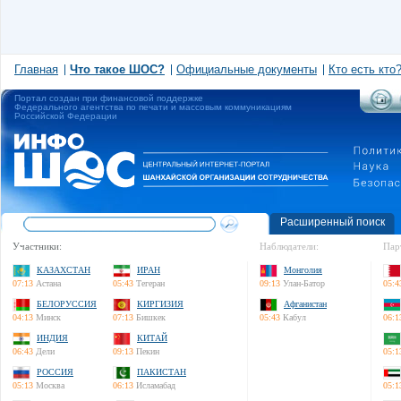
Главная
Что такое ШОС?
Официальные документы
Кто есть кто
Портал создан при финансовой поддержке
Федерального агентства по печати и массовым коммуникациям
Российской Федерации
Расширенный поиск
Участники:
Наблюдатели:
Пар
КАЗАХСТАН
ИРАН
Монголия
07:13
Астана
05:43
Тегеран
09:13
Улан-Батор
05:4
БЕЛОРУССИЯ
КИРГИЗИЯ
Афганистан
04:13
Минск
07:13
Бишкек
05:43
Кабул
06:1
ИНДИЯ
КИТАЙ
06:43
Дели
09:13
Пекин
05:1
РОССИЯ
ПАКИСТАН
05:13
Москва
06:13
Исламабад
05:1