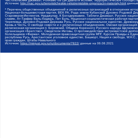
Чистопольский Джамаат, Рохнамо ба суи давлати исломи, Террористическое сообщест
Источник:
http://nac.gov.ru/terroristicheskie-i-ekstremistskie-organizacii-i-materialy.html
данные
* Перечень общественных объединений и религиозных организаций в отношении котор
Национал-большевистская партия, ВЕК РА, Рада земли Кубанской Духовно Родовой Де
Староверов-Инглингов, Нурджулар, К Богодержавию, Таблиги Джамаат, Русское наци
славян, Ат-Такфир Валь-Хиджра, Пит Буль, Национал-социалистическая рабочая парт
Череповца, Духовно-Родовая Держава Русь, Русское национальное единство, Древнер
Кровь и Честь, О свободе совести и о религиозных объединениях, Омская организаци
религиозная организация п. Боровский, Община Коренного Русского народа Щелковског
организация «Братство», Свидетели Иеговы, О противодействии экстремистской деяте
болельщиков «Фирма», Молодежная правозащитная группа МПГ, Курсом Правды и Единен
республика Русь, Арестантское уголовное единство, Башкорт, Нация и свобода, W.H.С
прав граждан, Штабы Навального
Источник:
https://minjust.gov.ru/ru/documents/7822/
данные на
06.08.2021