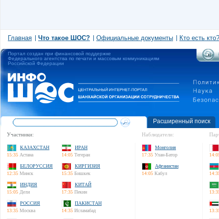
Главная
Что такое ШОС?
Официальные документы
Кто есть кто
Портал создан при финансовой поддержке
Федерального агентства по печати и массовым коммуникациям
Российской Федерации
Расширенный поиск
Участники:
Наблюдатели:
Пар
КАЗАХСТАН
ИРАН
Монголия
15:35
Астана
14:05
Тегеран
17:35
Улан-Батор
14:0
БЕЛОРУССИЯ
КИРГИЗИЯ
Афганистан
12:35
Минск
15:35
Бишкек
14:05
Кабул
14:3
ИНДИЯ
КИТАЙ
15:05
Дели
17:35
Пекин
13:3
РОССИЯ
ПАКИСТАН
13:35
Москва
14:35
Исламабад
13:3