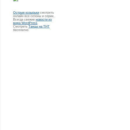
Острые козырьки
смотреть
онлайн все сезоны и серии.
Всегда свежие
новости из
мира WordPress
Смотреть
Танцы на ТНТ
бесплатно