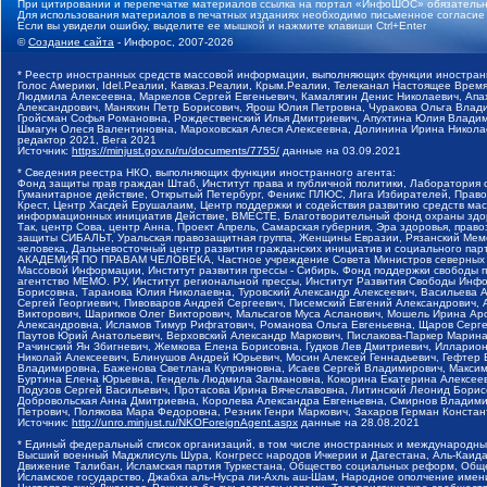
При цитировании и перепечатке материалов ссылка на портал «ИнфоШОС» обязательн
Для использования материалов в печатных изданиях необходимо письменное согласие
Если вы увидели ошибку, выделите ее мышкой и нажмите клавиши Ctrl+Enter
©
Создание сайта
- Инфорос, 2007-2026
* Реестр иностранных средств массовой информации, выполняющих функции иностранн
Голос Америки, Idel.Реалии, Кавказ.Реалии, Крым.Реалии, Телеканал Настоящее Время
Людмила Алексеевна, Маркелов Сергей Евгеньевич, Камалягин Денис Николаевич, Апах
Александрович, Маняхин Петр Борисович, Ярош Юлия Петровна, Чуракова Ольга Влади
Гройсман Софья Романовна, Рождественский Илья Дмитриевич, Апухтина Юлия Владимир
Шмагун Олеся Валентиновна, Мароховская Алеся Алексеевна, Долинина Ирина Никола
редактор 2021, Вега 2021
Источник:
https://minjust.gov.ru/ru/documents/7755/
данные на
03.09.2021
* Сведения реестра НКО, выполняющих функции иностранного агента:
Фонд защиты прав граждан Штаб, Институт права и публичной политики, Лаборатория
Гуманитарное действие, Открытый Петербург, Феникс ПЛЮС, Лига Избирателей, Правов
Крест, Центр Хасдей Ерушалаим, Центр поддержки и содействия развитию средств мас
информационных инициатив Действие, ВМЕСТЕ, Благотворительный фонд охраны здоров
Так, центр Сова, центр Анна, Проект Апрель, Самарская губерния, Эра здоровья, пр
защиты СИБАЛЬТ, Уральская правозащитная группа, Женщины Евразии, Рязанский Мемо
человека, Дальневосточный центр развития гражданских инициатив и социального пар
АКАДЕМИЯ ПО ПРАВАМ ЧЕЛОВЕКА, Частное учреждение Совета Министров северных стр
Массовой Информации, Институт развития прессы - Сибирь, Фонд поддержки свободы 
агентство МЕМО. РУ, Институт региональной прессы, Институт Развития Свободы Инф
Борисовна, Таранова Юлия Николаевна, Туровский Александр Алексеевич, Васильева 
Сергей Георгиевич, Пивоваров Андрей Сергеевич, Писемский Евгений Александрович,
Викторович, Шарипков Олег Викторович, Мальсагов Муса Асланович, Мошель Ирина Ар
Александровна, Исламов Тимур Рифгатович, Романова Ольга Евгеньевна, Щаров Серг
Паутов Юрий Анатольевич, Верховский Александр Маркович, Пислакова-Паркер Марина
Рачинский Ян Збигневич, Жемкова Елена Борисовна, Гудков Лев Дмитриевич, Иллари
Николай Алексеевич, Блинушов Андрей Юрьевич, Мосин Алексей Геннадьевич, Гефтер
Владимировна, Баженова Светлана Куприяновна, Исаев Сергей Владимирович, Максим
Буртина Елена Юрьевна, Гендель Людмила Залмановна, Кокорина Екатерина Алексеев
Подузов Сергей Васильевич, Протасова Ирина Вячеславовна, Литинский Леонид Борис
Добровольская Анна Дмитриевна, Королева Александра Евгеньевна, Смирнов Владими
Петрович, Полякова Мара Федоровна, Резник Генри Маркович, Захаров Герман Конста
Источник:
http://unro.minjust.ru/NKOForeignAgent.aspx
данные на
28.08.2021
* Единый федеральный список организаций, в том числе иностранных и международны
Высший военный Маджлисуль Шура, Конгресс народов Ичкерии и Дагестана, Аль-Каида, 
Движение Талибан, Исламская партия Туркестана, Общество социальных реформ, Общес
Исламское государство, Джабха аль-Нусра ли-Ахль аш-Шам, Народное ополчение имен