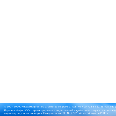
© 2007-2026, Информационное агентство ИнфоРос. Тел.: +7 495 718-84-11, E-mail:
info
Портал «ИнфоШОС» зарегистрирован в Федеральной службе по надзору в сфере массо
охраны культурного наследия. Свидетельство Эл № 77-31649 от 04 апреля 2008 г.