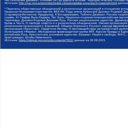
Чистопольский Джамаат, Рохнамо ба суи давлати исломи, Террористическое сообщест
Источник:
http://nac.gov.ru/terroristicheskie-i-ekstremistskie-organizacii-i-materialy.html
данные
* Перечень общественных объединений и религиозных организаций в отношении котор
Национал-большевистская партия, ВЕК РА, Рада земли Кубанской Духовно Родовой Де
Староверов-Инглингов, Нурджулар, К Богодержавию, Таблиги Джамаат, Русское наци
славян, Ат-Такфир Валь-Хиджра, Пит Буль, Национал-социалистическая рабочая парт
Череповца, Духовно-Родовая Держава Русь, Русское национальное единство, Древнер
Кровь и Честь, О свободе совести и о религиозных объединениях, Омская организаци
религиозная организация п. Боровский, Община Коренного Русского народа Щелковског
организация «Братство», Свидетели Иеговы, О противодействии экстремистской деяте
болельщиков «Фирма», Молодежная правозащитная группа МПГ, Курсом Правды и Единен
республика Русь, Арестантское уголовное единство, Башкорт, Нация и свобода, W.H.С
прав граждан, Штабы Навального
Источник:
https://minjust.gov.ru/ru/documents/7822/
данные на
06.08.2021