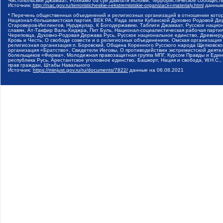
Чистопольский Джамаат, Рохнамо ба суи давлати исломи, Террористическое сообщест
Источник:
http://nac.gov.ru/terroristicheskie-i-ekstremistskie-organizacii-i-materialy.html
данные
* Перечень общественных объединений и религиозных организаций в отношении котор
Национал-большевистская партия, ВЕК РА, Рада земли Кубанской Духовно Родовой Де
Староверов-Инглингов, Нурджулар, К Богодержавию, Таблиги Джамаат, Русское наци
славян, Ат-Такфир Валь-Хиджра, Пит Буль, Национал-социалистическая рабочая парт
Череповца, Духовно-Родовая Держава Русь, Русское национальное единство, Древнер
Кровь и Честь, О свободе совести и о религиозных объединениях, Омская организаци
религиозная организация п. Боровский, Община Коренного Русского народа Щелковског
организация «Братство», Свидетели Иеговы, О противодействии экстремистской деяте
болельщиков «Фирма», Молодежная правозащитная группа МПГ, Курсом Правды и Единен
республика Русь, Арестантское уголовное единство, Башкорт, Нация и свобода, W.H.С
прав граждан, Штабы Навального
Источник:
https://minjust.gov.ru/ru/documents/7822/
данные на
06.08.2021