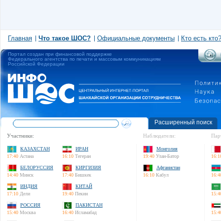
Главная
Что такое ШОС?
Официальные документы
Кто есть кто
Портал создан при финансовой поддержке
Федерального агентства по печати и массовым коммуникациям
Российской Федерации
Расширенный поиск
Участники:
Наблюдатели:
Пар
КАЗАХСТАН
ИРАН
Монголия
17:40
Астана
16:10
Тегеран
19:40
Улан-Батор
16:1
БЕЛОРУССИЯ
КИРГИЗИЯ
Афганистан
14:40
Минск
17:40
Бишкек
16:10
Кабул
16:4
ИНДИЯ
КИТАЙ
17:10
Дели
19:40
Пекин
15:4
РОССИЯ
ПАКИСТАН
15:40
Москва
16:40
Исламабад
15:4