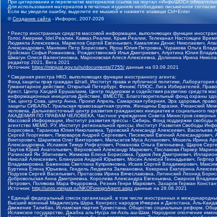
При цитировании и перепечатке материалов ссылка на портал «ИнфоШОС» обязательн
Для использования материалов в печатных изданиях необходимо письменное согласие
Если вы увидели ошибку, выделите ее мышкой и нажмите клавиши Ctrl+Enter
©
Создание сайта
- Инфорос, 2007-2026
* Реестр иностранных средств массовой информации, выполняющих функции иностранн
Голос Америки, Idel.Реалии, Кавказ.Реалии, Крым.Реалии, Телеканал Настоящее Время
Людмила Алексеевна, Маркелов Сергей Евгеньевич, Камалягин Денис Николаевич, Апах
Александрович, Маняхин Петр Борисович, Ярош Юлия Петровна, Чуракова Ольга Влади
Гройсман Софья Романовна, Рождественский Илья Дмитриевич, Апухтина Юлия Владимир
Шмагун Олеся Валентиновна, Мароховская Алеся Алексеевна, Долинина Ирина Никола
редактор 2021, Вега 2021
Источник:
https://minjust.gov.ru/ru/documents/7755/
данные на
03.09.2021
* Сведения реестра НКО, выполняющих функции иностранного агента:
Фонд защиты прав граждан Штаб, Институт права и публичной политики, Лаборатория
Гуманитарное действие, Открытый Петербург, Феникс ПЛЮС, Лига Избирателей, Правов
Крест, Центр Хасдей Ерушалаим, Центр поддержки и содействия развитию средств мас
информационных инициатив Действие, ВМЕСТЕ, Благотворительный фонд охраны здоров
Так, центр Сова, центр Анна, Проект Апрель, Самарская губерния, Эра здоровья, пр
защиты СИБАЛЬТ, Уральская правозащитная группа, Женщины Евразии, Рязанский Мемо
человека, Дальневосточный центр развития гражданских инициатив и социального пар
АКАДЕМИЯ ПО ПРАВАМ ЧЕЛОВЕКА, Частное учреждение Совета Министров северных стр
Массовой Информации, Институт развития прессы - Сибирь, Фонд поддержки свободы 
агентство МЕМО. РУ, Институт региональной прессы, Институт Развития Свободы Инф
Борисовна, Таранова Юлия Николаевна, Туровский Александр Алексеевич, Васильева 
Сергей Георгиевич, Пивоваров Андрей Сергеевич, Писемский Евгений Александрович,
Викторович, Шарипков Олег Викторович, Мальсагов Муса Асланович, Мошель Ирина Ар
Александровна, Исламов Тимур Рифгатович, Романова Ольга Евгеньевна, Щаров Серг
Паутов Юрий Анатольевич, Верховский Александр Маркович, Пислакова-Паркер Марина
Рачинский Ян Збигневич, Жемкова Елена Борисовна, Гудков Лев Дмитриевич, Иллари
Николай Алексеевич, Блинушов Андрей Юрьевич, Мосин Алексей Геннадьевич, Гефтер
Владимировна, Баженова Светлана Куприяновна, Исаев Сергей Владимирович, Максим
Буртина Елена Юрьевна, Гендель Людмила Залмановна, Кокорина Екатерина Алексеев
Подузов Сергей Васильевич, Протасова Ирина Вячеславовна, Литинский Леонид Борис
Добровольская Анна Дмитриевна, Королева Александра Евгеньевна, Смирнов Владими
Петрович, Полякова Мара Федоровна, Резник Генри Маркович, Захаров Герман Конста
Источник:
http://unro.minjust.ru/NKOForeignAgent.aspx
данные на
28.08.2021
* Единый федеральный список организаций, в том числе иностранных и международны
Высший военный Маджлисуль Шура, Конгресс народов Ичкерии и Дагестана, Аль-Каида, 
Движение Талибан, Исламская партия Туркестана, Общество социальных реформ, Общес
Исламское государство, Джабха аль-Нусра ли-Ахль аш-Шам, Народное ополчение имен