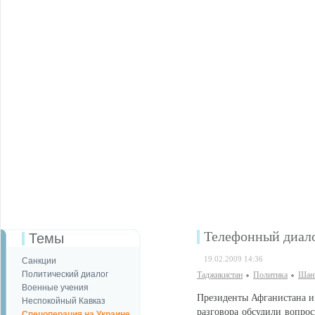
Телефонный диало
Темы
19.02.2009 14:36
Санкции
Политический диалог
Таджикистан
Политика
Шанх
Военные учения
Президенты Афганистана и
Неспокойный Кавказ
разговора обсудили вопрос
Спецоперация на Украине