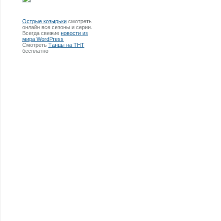
Острые козырьки
смотреть
онлайн все сезоны и серии.
Всегда свежие
новости из
мира WordPress
Смотреть
Танцы на ТНТ
бесплатно