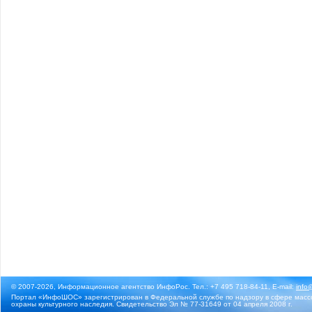
© 2007-2026, Информационное агентство ИнфоРос. Тел.: +7 495 718-84-11, E-mail:
info
Портал «ИнфоШОС» зарегистрирован в Федеральной службе по надзору в сфере массо
охраны культурного наследия. Свидетельство Эл № 77-31649 от 04 апреля 2008 г.