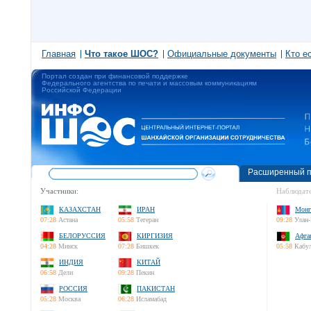
Главная
Что такое ШОС?
Официальные документы
Кто е
Портал создан при финансовой поддержке
Федерального агентства по печати и массовым коммуникациям
Российской Федерации
Расширенный п
Участники:
Наблюдате
КАЗАХСТАН
ИРАН
Монг
07:28
Астана
05:58
Тегеран
09:28
Улан-
БЕЛОРУССИЯ
КИРГИЗИЯ
Афга
04:28
Минск
07:28
Бишкек
05:58
Кабу
ИНДИЯ
КИТАЙ
06:58
Дели
09:28
Пекин
РОССИЯ
ПАКИСТАН
05:28
Москва
06:28
Исламабад