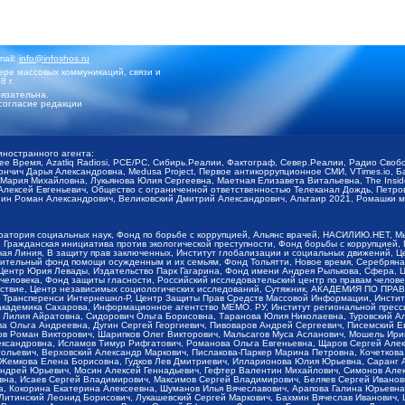
mail:
info@infoshos.ru
ре массовых коммуникаций, связи и
8 г.
язательна.
согласие редакции
иностранного агента:
щее Время, Azatliq Radiosi, PCE/PC, Сибирь.Реалии, Фактограф, Север.Реалии, Радио Св
ончич Дарья Александровна, Medusa Project, Первое антикоррупционное СМИ, VTimes.io, 
ария Михайловна, Лукьянова Юлия Сергеевна, Маетная Елизавета Витальевна, The Insid
ексей Евгеньевич, Общество с ограниченной ответственностью Телеканал Дождь, Петров 
н Роман Александрович, Великовский Дмитрий Александрович, Альтаир 2021, Ромашки мо
оратория социальных наук, Фонд по борьбе с коррупцией, Альянс врачей, НАСИЛИЮ.НЕТ, 
Гражданская инициатива против экологической преступности, Фонд борьбы с коррупцией,
чая Линия, В защиту прав заключенных, Институт глобализации и социальных движений,
тельный фонд помощи осужденным и их семьям, Фонд Тольятти, Новое время, Серебряная т
Центр Юрия Левады, Издательство Парк Гагарина, Фонд имени Андрея Рылькова, Сфера, 
еловека, Фонд защиты гласности, Российский исследовательский центр по правам челове
йствие, Центр независимых социологических исследований, Сутяжник, АКАДЕМИЯ ПО ПР
р Трансперенси Интернешнл-Р, Центр Защиты Прав Средств Массовой Информации, Институ
 академика Сахарова, Информационное агентство МЕМО. РУ, Институт региональной пресс
Лилия Айратовна, Сидорович Ольга Борисовна, Таранова Юлия Николаевна, Туровский Ал
а Ольга Андреевна, Дугин Сергей Георгиевич, Пивоваров Андрей Сергеевич, Писемский Е
в Роман Викторович, Шарипков Олег Викторович, Мальсагов Муса Асланович, Мошель Ири
ександровна, Исламов Тимур Рифгатович, Романова Ольга Евгеньевна, Щаров Сергей Але
льевич, Верховский Александр Маркович, Пислакова-Паркер Марина Петровна, Кочеткова
, Жемкова Елена Борисовна, Гудков Лев Дмитриевич, Илларионова Юлия Юрьевна, Саранг
Андрей Юрьевич, Мосин Алексей Геннадьевич, Гефтер Валентин Михайлович, Симонов Але
а, Исаев Сергей Владимирович, Максимов Сергей Владимирович, Беляев Сергей Иванович
 Кокорина Екатерина Алексеевна, Шуманов Илья Вячеславович, Арапова Галина Юрьевна
Литинский Леонид Борисович, Лукашевский Сергей Маркович, Бахмин Вячеслав Иванович,