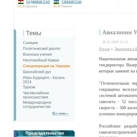
ТАДЖИКИСТАН
УЗБЕКИСТАН
06:28
Душанбе
06:28
Ташкент
Авиалинии У
Темы
26.02.2009 12:24
Санкции
Политический диалог
Россия
Экономика и Б
Военные учения
Национальная авиа
Неспокойный Кавказ
гендиректора Вале
Спецоперация на Украине
которые заменят на
Шанхайский дух
Игры Будущего - Казань
2024
"Отличительная ч
Туризм
сокращены эксплуа
Чрезвычайные
системой автоматич
происшествия
самолета - 52 пас
Международное
сотрудничество
скорость - 500 кил
Все темы »
успешно конкуриров
Российские разра
самолетостроител