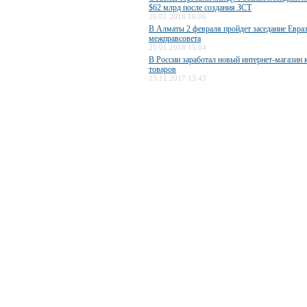
$62 млрд после создания ЗСТ
26.01.2018 16:06
В Алматы 2 февраля пройдет заседание Евра
межправсовета
25.01.2018 15:04
В России заработал новый интернет-магазин 
товаров
13.11.2017 13:43