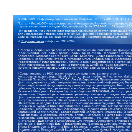
© 2007-2026, Информационное агентство ИнфоРос. Тел.: +7 495 718-84-11, E-
Портал «ИнфоШОС» зарегистрирован в Федеральной службе по надзору в сфе
охраны культурного наследия. Свидетельство Эл № 77-31649 от 04 апреля 200
При цитировании и перепечатке материалов ссылка на портал «ИнфоШОС» об
Для использования материалов в печатных изданиях необходимо письменное 
Если вы увидели ошибку, выделите ее мышкой и нажмите клавиши Ctrl+Enter
©
Создание сайта
- Инфорос, 2007-2026
* Реестр иностранных средств массовой информации, выполняющих функции 
Голос Америки, Idel.Реалии, Кавказ.Реалии, Крым.Реалии, Телеканал Настоя
Алексеевна, Маркелов Сергей Евгеньевич, Камалягин Денис Николаевич, Апах
Борисович, Ярош Юлия Петровна, Чуракова Ольга Владимировна, Железнова М
Рождественский Илья Дмитриевич, Апухтина Юлия Владимировна, Постернак Ал
Алеся Алексеевна, Долинина Ирина Николаевна, Шлейнов Роман Юрьевич, Ани
Источник:
https://minjust.gov.ru/ru/documents/7755/
данные на
03.09.2021
* Сведения реестра НКО, выполняющих функции иностранного агента:
Фонд защиты прав граждан Штаб, Институт права и публичной политики, Лаб
Открытый Петербург, Феникс ПЛЮС, Лига Избирателей, Правовая инициатива, 
Центр поддержки и содействия развитию средств массовой информации, Горя
Благотворительный фонд охраны здоровья и защиты прав граждан, Благотвори
губерния, Эра здоровья, правозащитное общество Мемориал, Аналитический 
Рязанский Мемориал, Екатеринбургское общество МЕМОРИАЛ, Институт прав ч
партнерства, Пермский региональный правозащитный центр, Гражданское де
Центр развития некоммерческих организаций, Гражданское содействие, Цент
контроль, Человек и Закон, Общественная комиссия по сохранению наследия
Общественный вердикт, Евразийская антимонопольная ассоциация, Чанышева 
Валерьевна, Бурдина Юлия Владимировна, Бойко Анатолий Николаевич, Гусев
Бекханович, Шевченко Дмитрий Александрович, Жданов Иван Юрьевич, Рубано
Каргалицкий Борис Юльевич, Созаев Валерий Валерьевич, Исакова Ирина Ал
Людевиг Марина Зариевна, Федотова Галина Анатольевна, Паутов Юрий Анато
Николаевна, Золотарева Екатерина Александровна, Рачинский Ян Збигневич
Анатольевич, Щур Татьяна Михайловна, Щур Николай Алексеевич, Блинушов 
Дмитриевна, Вититинова Елена Владимировна, Баженова Светлана Куприяновн
Елена Владимировна, Буртина Елена Юрьевна, Гендель Людмила Залмановна,
Владимировна, Подузов Сергей Васильевич, Протасова Ирина Вячеславовна, 