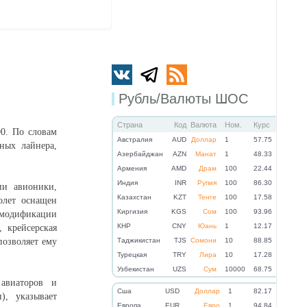
Рубль/Валюты ШОС
Страна
Код
Валюта
Ном.
Курс
00. По словам
Австралия
AUD
Доллар
1
57.75
ных лайнера,
Азербайджан
AZN
Манат
1
48.33
Армения
AMD
Драм
100
22.44
Индия
INR
Рупия
100
86.30
ии авионики,
Казахстан
KZT
Тенге
100
17.58
олет оснащен
Киргизия
KGS
Сом
100
93.96
й модификации
КНР
CNY
Юань
1
12.17
, крейсерская
позволяет ему
Таджикистан
TJS
Сомони
10
88.85
Турецкая
TRY
Лира
10
17.28
Узбекистан
UZS
Сум
10000
68.75
 авиаторов и
Cша
USD
Доллар
1
82.17
), указывает
Eвропа
EUR
Евро
1
94.84