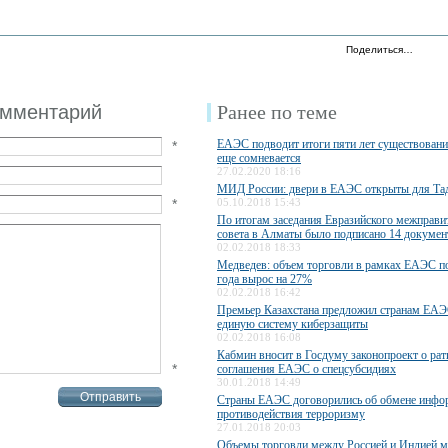
Поделиться…
омментарий
Ранее по теме
ЕАЭС подводит итоги пяти лет существования
*
еще сомневается
27.02.2020 18:16
МИД России: двери в ЕАЭС открыты для Та
*
05.10.2018 15:43
По итогам заседания Евразийского межправи
совета в Алматы было подписано 14 докумен
02.02.2018 18:33
Медведев: объем торговли в рамках ЕАЭС п
года вырос на 27%
02.02.2018 16:42
Премьер Казахстана предложил странам ЕАЭ
единую систему киберзащиты
02.02.2018 16:08
Кабмин вносит в Госдуму законопроект о ра
*
соглашения ЕАЭС о спецсубсидиях
30.01.2018 14:49
Страны ЕАЭС договорились об обмене инфо
противодействия терроризму
27.01.2018 20:03
Объемы торговли между Россией и Индией м