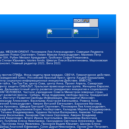
обода, MEDIUM-ORIENT, Пономарев Лев Александрович, Савицкая Людмила
Баданин Роман Сергеевич, Гликин Максим Александрович, Маняхин Петр
er SIA, Рубин Михаил Аркадьевич, Гройсман Софья Романовна,
Степан Юрьевич, Istories fonds, Шмагун Олеся Валентиновна, Мароховская
нолит, Главный редактор 2021, Вега 2021
Мы против СПИДа, Фонд защиты прав граждан, СВЕЧА, Гуманитарное действие,
 Гражданский Союз, Российский Красный Крест, Центр Хасдей Ерушалаим,
 Центр социально-информационных инициатив Действие, ВМЕСТЕ,
айга, Так-Так-Так, центр Сова, центр Анна, Проект Апрель, Самарская
Центр защиты СИБАЛЬТ, Уральская правозащитная группа, Женщины Евразии,
ка, Дальневосточный центр развития гражданских инициатив и социального
АВАМ ЧЕЛОВЕКА, Частное учреждение Совета Министров северных стран,
т развития прессы - Сибирь, Фонд поддержки свободы прессы, Гражданский
ы, Институт Развития Свободы Информации, Экозащита!-Женсовет,
ександр Алексеевич, Васильева Анастасия Евгеньевна, Ривина Анна
вгений Александрович, Аверин Виталий Евгеньевич, Барахоев Магомед
на Ароновна, Шведов Григорий Сергеевич, Пономарев Лев Александрович,
ксадрович, Цирульников Борис Альбертович, Халидова Марина Владимировна,
 Татьяна Владимировна, Чуркина Наталья Валерьевна, Акимова Татьяна
 Анна Васильевна, Захарова Светлана Сергеевна, Аверин Владимир
ксей Кириллович, Флиге Ирина Анатольевна, Мельникова Валентина
, Голубева Елена Николаевна, Ганнушкина Светлана Алексеевна, Закс
, Пастухова Анна Яковлевна, Прохоров Вадим Юрьевич, Шахова Елена
 Шабад Анатолий Ефимович, Сухих Дарья Николаевна, Орлов Олег Петрович,