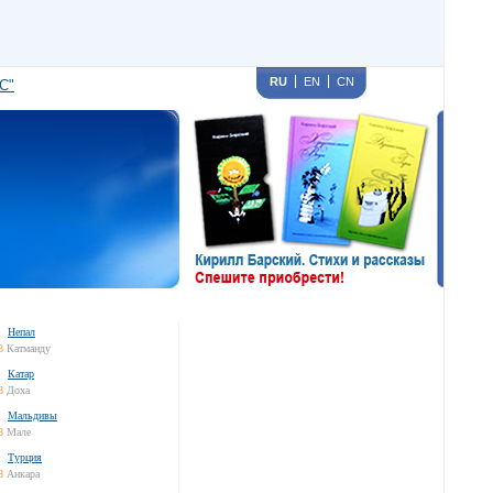
RU
EN
CN
С"
Непал
8
Катманду
Катар
8
Доха
Мальдивы
8
Мале
Турция
8
Анкара