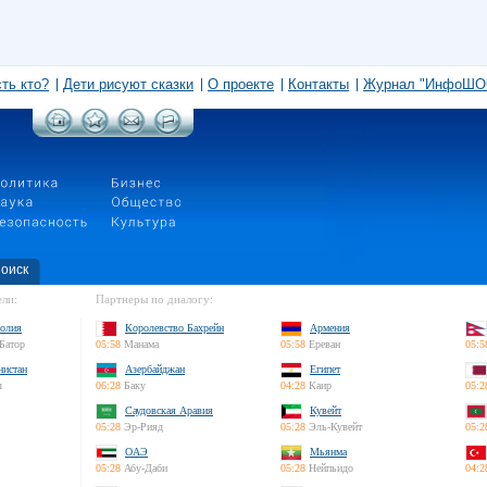
сть кто?
Дети рисуют сказки
О проекте
Контакты
Журнал "ИнфоШО
оиск
ли:
Партнеры по диалогу:
олия
Королевство Бахрейн
Армения
Батор
05:58
Манама
05:58
Ереван
05:5
нистан
Азербайджан
Египет
л
06:28
Баку
04:28
Каир
05:2
Саудовская Аравия
Кувейт
05:28
Эр-Рияд
05:28
Эль-Кувейт
05:2
ОАЭ
Мьянма
05:28
Абу-Даби
05:28
Нейпьидо
04:2