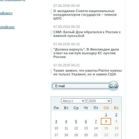
07.08.2026 06:34
О заседании Совета национальных
зийского
координаторов государств – членов
ШОС
китайских
07.08.2026 06:28
СМИ: Белый Дом обратился к России с
важной просьбой
07.08.2026 06:25
"Должна вернуть". В Финляндии дали
ответ на наглую выходку ЕС против
России
07.08.2026 06:21
Трамп заявил, что ракеты Patriot нужны
не только Украине, но и самим США
Пн
Вт
Ср
Чт
Пт
Сб
Вс
1
2
3
4
5
6
7
8
9
10
11
12
13
14
15
16
17
18
19
20
21
22
23