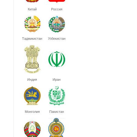
Китай
Россия
Таджикистан
Узбекистан
Индия
Иран
Монголия
Пакистан