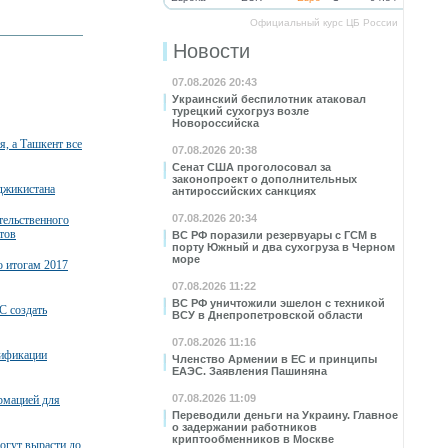
Официальный курс ЦБ России
Новости
07.08.2026 20:43
Украинский беспилотник атаковал
турецкий сухогруз возле
Новороссийска
, а Ташкент все
07.08.2026 20:38
Сенат США проголосовал за
законопроект о дополнительных
джикистана
антироссийских санкциях
07.08.2026 20:34
тельственного
тов
ВС РФ поразили резервуары с ГСМ в
порту Южный и два сухогруза в Черном
море
о итогам 2017
07.08.2026 11:22
ВС РФ уничтожили эшелон с техникой
С создать
ВСУ в Днепропетровской области
07.08.2026 11:16
тификации
Членство Армении в ЕС и принципы
ЕАЭС. Заявления Пашиняна
07.08.2026 11:09
рмацией для
Переводили деньги на Украину. Главное
о задержании работников
криптообменников в Москве
огут вырасти до