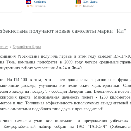
Камбоджа
Шри-Ланка
08:28
Пномпень
08:28
Коломбо
збекистана получают новые самолеты марки "Ил"
изнес
Евразийская биржа
компания Узбекистана получила первый в этом году самолет Ил-114-1
рия Тяна, компания приобретет в 2009 году четыре среднемагистраль
 внутренних рейсах устаревшие Ан-24 и Як-40.
ерта Ил-114-100 в том, что в нем дополнены и расширены функц
тационные расходы, улучшены все технические характеристики. Сам
еского захода на посадку", - сообщил Валерий Тян. Вместимость ново
сажирских кресла. Максимальная дальность полета - 1250 километров
ометров в час. Топливная эффективность используемых авиадвигателей 
ать с самолетами подобного типа других производителей.
ботчики самолета учли все пожелания и предложения узбекских
ей. Комфортабельный лайнер собран на ГАО "ТАПОиЧ" (Узбекистан