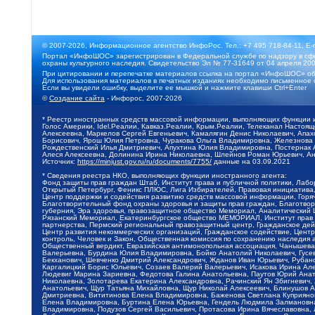
© 2007-2026, Информационное агентство ИнфоРос. Тел.: +7 495 718-84-11, E-
Портал «ИнфоШОС» зарегистрирован в Федеральной службе по надзору в сфе
охраны культурного наследия. Свидетельство Эл № 77-31649 от 04 апреля 200
При цитировании и перепечатке материалов ссылка на портал «ИнфоШОС» об
Для использования материалов в печатных изданиях необходимо письменное 
Если вы увидели ошибку, выделите ее мышкой и нажмите клавиши Ctrl+Enter
©
Создание сайта
- Инфорос, 2007-2026
* Реестр иностранных средств массовой информации, выполняющих функции 
Голос Америки, Idel.Реалии, Кавказ.Реалии, Крым.Реалии, Телеканал Настоя
Алексеевна, Маркелов Сергей Евгеньевич, Камалягин Денис Николаевич, Апах
Борисович, Ярош Юлия Петровна, Чуракова Ольга Владимировна, Железнова М
Рождественский Илья Дмитриевич, Апухтина Юлия Владимировна, Постернак Ал
Алеся Алексеевна, Долинина Ирина Николаевна, Шлейнов Роман Юрьевич, Ани
Источник:
https://minjust.gov.ru/ru/documents/7755/
данные на
03.09.2021
* Сведения реестра НКО, выполняющих функции иностранного агента:
Фонд защиты прав граждан Штаб, Институт права и публичной политики, Лаб
Открытый Петербург, Феникс ПЛЮС, Лига Избирателей, Правовая инициатива, 
Центр поддержки и содействия развитию средств массовой информации, Горя
Благотворительный фонд охраны здоровья и защиты прав граждан, Благотвори
губерния, Эра здоровья, правозащитное общество Мемориал, Аналитический 
Рязанский Мемориал, Екатеринбургское общество МЕМОРИАЛ, Институт прав ч
партнерства, Пермский региональный правозащитный центр, Гражданское де
Центр развития некоммерческих организаций, Гражданское содействие, Цент
контроль, Человек и Закон, Общественная комиссия по сохранению наследия
Общественный вердикт, Евразийская антимонопольная ассоциация, Чанышева 
Валерьевна, Бурдина Юлия Владимировна, Бойко Анатолий Николаевич, Гусев
Бекханович, Шевченко Дмитрий Александрович, Жданов Иван Юрьевич, Рубано
Каргалицкий Борис Юльевич, Созаев Валерий Валерьевич, Исакова Ирина Ал
Людевиг Марина Зариевна, Федотова Галина Анатольевна, Паутов Юрий Анато
Николаевна, Золотарева Екатерина Александровна, Рачинский Ян Збигневич
Анатольевич, Щур Татьяна Михайловна, Щур Николай Алексеевич, Блинушов 
Дмитриевна, Вититинова Елена Владимировна, Баженова Светлана Куприяновн
Елена Владимировна, Буртина Елена Юрьевна, Гендель Людмила Залмановна,
Владимировна, Подузов Сергей Васильевич, Протасова Ирина Вячеславовна, 