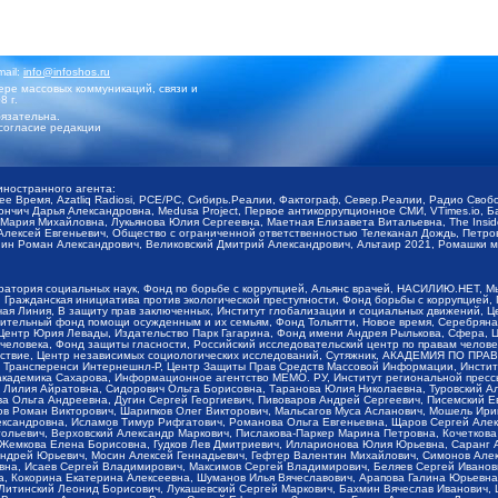
mail:
info@infoshos.ru
ре массовых коммуникаций, связи и
8 г.
язательна.
согласие редакции
иностранного агента:
щее Время, Azatliq Radiosi, PCE/PC, Сибирь.Реалии, Фактограф, Север.Реалии, Радио Св
ончич Дарья Александровна, Medusa Project, Первое антикоррупционное СМИ, VTimes.io, 
ария Михайловна, Лукьянова Юлия Сергеевна, Маетная Елизавета Витальевна, The Insid
ексей Евгеньевич, Общество с ограниченной ответственностью Телеканал Дождь, Петров 
н Роман Александрович, Великовский Дмитрий Александрович, Альтаир 2021, Ромашки мо
оратория социальных наук, Фонд по борьбе с коррупцией, Альянс врачей, НАСИЛИЮ.НЕТ, 
Гражданская инициатива против экологической преступности, Фонд борьбы с коррупцией,
чая Линия, В защиту прав заключенных, Институт глобализации и социальных движений,
тельный фонд помощи осужденным и их семьям, Фонд Тольятти, Новое время, Серебряная т
Центр Юрия Левады, Издательство Парк Гагарина, Фонд имени Андрея Рылькова, Сфера, 
еловека, Фонд защиты гласности, Российский исследовательский центр по правам челове
йствие, Центр независимых социологических исследований, Сутяжник, АКАДЕМИЯ ПО ПР
р Трансперенси Интернешнл-Р, Центр Защиты Прав Средств Массовой Информации, Институ
 академика Сахарова, Информационное агентство МЕМО. РУ, Институт региональной пресс
Лилия Айратовна, Сидорович Ольга Борисовна, Таранова Юлия Николаевна, Туровский Ал
а Ольга Андреевна, Дугин Сергей Георгиевич, Пивоваров Андрей Сергеевич, Писемский Е
в Роман Викторович, Шарипков Олег Викторович, Мальсагов Муса Асланович, Мошель Ири
ександровна, Исламов Тимур Рифгатович, Романова Ольга Евгеньевна, Щаров Сергей Але
льевич, Верховский Александр Маркович, Пислакова-Паркер Марина Петровна, Кочеткова
, Жемкова Елена Борисовна, Гудков Лев Дмитриевич, Илларионова Юлия Юрьевна, Саранг
Андрей Юрьевич, Мосин Алексей Геннадьевич, Гефтер Валентин Михайлович, Симонов Але
а, Исаев Сергей Владимирович, Максимов Сергей Владимирович, Беляев Сергей Иванович
 Кокорина Екатерина Алексеевна, Шуманов Илья Вячеславович, Арапова Галина Юрьевна
Литинский Леонид Борисович, Лукашевский Сергей Маркович, Бахмин Вячеслав Иванович,