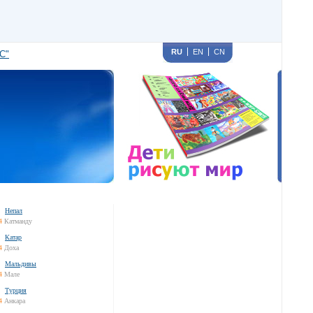
RU
EN
CN
С"
Непал
4
Катманду
Катар
4
Доха
Мальдивы
4
Мале
Турция
4
Анкара