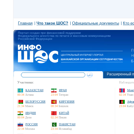
Главная
Что такое ШОС?
Официальные документы
Кто е
Портал создан при финансовой поддержке
Федерального агентства по печати и массовым коммуникациям
Российской Федерации
Расширенный п
Участники:
Наблюдате
КАЗАХСТАН
ИРАН
Монг
00:34
Астана
23:04
Тегеран
02:34
Улан-
БЕЛОРУССИЯ
КИРГИЗИЯ
Афга
21:34
Минск
00:34
Бишкек
23:04
Кабу
ИНДИЯ
КИТАЙ
00:04
Дели
02:34
Пекин
РОССИЯ
ПАКИСТАН
22:34
Москва
23:34
Исламабад