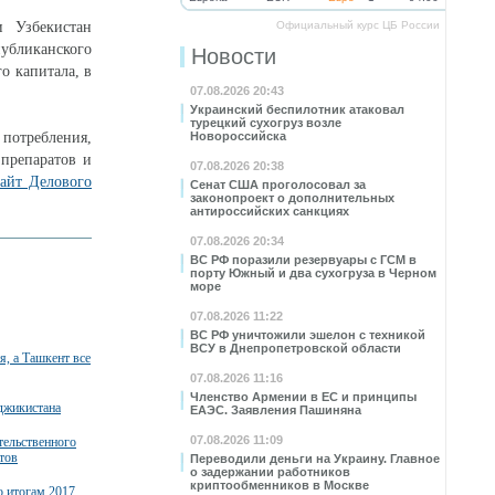
и Узбекистан
Официальный курс ЦБ России
публиканского
Новости
о капитала, в
07.08.2026 20:43
Украинский беспилотник атаковал
турецкий сухогруз возле
потребления,
Новороссийска
 препаратов и
07.08.2026 20:38
сайт Делового
Сенат США проголосовал за
законопроект о дополнительных
антироссийских санкциях
07.08.2026 20:34
ВС РФ поразили резервуары с ГСМ в
порту Южный и два сухогруза в Черном
море
07.08.2026 11:22
ВС РФ уничтожили эшелон с техникой
ВСУ в Днепропетровской области
, а Ташкент все
07.08.2026 11:16
Членство Армении в ЕС и принципы
джикистана
ЕАЭС. Заявления Пашиняна
07.08.2026 11:09
тельственного
тов
Переводили деньги на Украину. Главное
о задержании работников
криптообменников в Москве
о итогам 2017