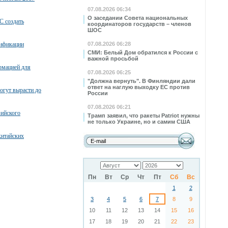
07.08.2026 06:34
О заседании Совета национальных
С создать
координаторов государств – членов
ШОС
тификации
07.08.2026 06:28
СМИ: Белый Дом обратился к России с
важной просьбой
рмацией для
07.08.2026 06:25
"Должна вернуть". В Финляндии дали
ответ на наглую выходку ЕС против
огут вырасти до
России
07.08.2026 06:21
зийского
Трамп заявил, что ракеты Patriot нужны
не только Украине, но и самим США
китайских
Пн
Вт
Ср
Чт
Пт
Сб
Вс
1
2
3
4
5
6
7
8
9
10
11
12
13
14
15
16
17
18
19
20
21
22
23