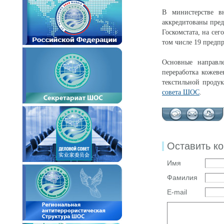
В министерстве в
аккредитованы пре
Госкомстата, на се
том числе 19 предп
Основные направле
переработка кожеве
текстильной продук
совета ШОС
.
Оставить к
Имя
Фамилия
E-mail