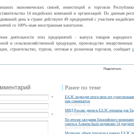
нешних экономических связей, инвестиций и торговли Республик
дставительства 14 индийских компаний и организаций. По данным рес
годняшний день в стране действуют 49 предприятий с участием индийског
риятий со 100%-ным иностранным капиталом.
ния деятельности этих предприятий - выпуск товаров народного 
нной и сельскохозяйственной продукции, производство лекарственных
ции, строительство, туризм, оптовая и розничная торговля, сообщает
Поделиться…
омментарий
Ранее по теме
ЕАЭС подводит итоги пяти лет существования
*
еще сомневается
27.02.2020 18:16
МИД России: двери в ЕАЭС открыты для Та
*
05.10.2018 15:43
По итогам заседания Евразийского межправи
совета в Алматы было подписано 14 докумен
02.02.2018 18:33
Медведев: объем торговли в рамках ЕАЭС п