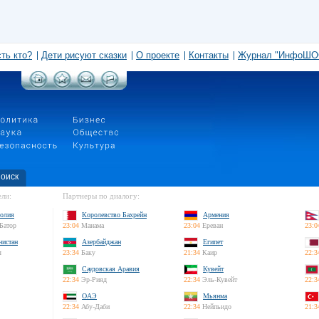
сть кто?
Дети рисуют сказки
О проекте
Контакты
Журнал "ИнфоШО
оиск
ли:
Партнеры по диалогу:
олия
Королевство Бахрейн
Армения
Батор
23:04
Манама
23:04
Ереван
23:0
нистан
Азербайджан
Египет
л
23:34
Баку
21:34
Каир
22:3
Саудовская Аравия
Кувейт
22:34
Эр-Рияд
22:34
Эль-Кувейт
22:3
ОАЭ
Мьянма
22:34
Абу-Даби
22:34
Нейпьидо
21:3