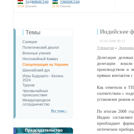
ТАДЖИКИСТАН
УЗБЕКИСТАН
23:34
Душанбе
23:34
Ташкент
Индийские ф
Темы
03.03.2009 09:13
Санкции
Политический диалог
Узбекистан
Экономика
Военные учения
Делегация деловы
Неспокойный Кавказ
делегации вошли
Спецоперация на Украине
производством и э
Шанхайский дух
прямых контактов с
Игры Будущего - Казань
2024
Туризм
Как отметили в ТП
Чрезвычайные
соответствии с по
происшествия
установлен режим н
Международное
сотрудничество
Все темы »
По итогам 2008 год
Индию составляют
преобладают фарма
оптические приборы 