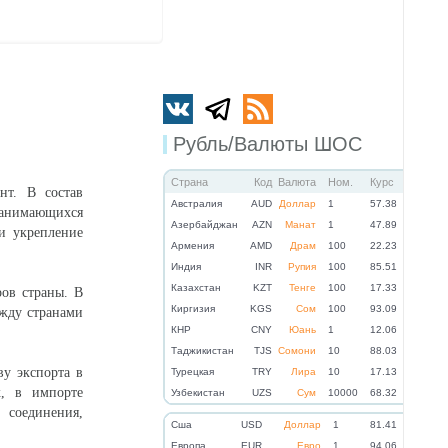
Рубль/Валюты ШОС
Страна
Код
Валюта
Ном.
Курс
нт. В состав
Австралия
AUD
Доллар
1
57.38
анимающихся
Азербайджан
AZN
Манат
1
47.89
и укрепление
Армения
AMD
Драм
100
22.23
Индия
INR
Рупия
100
85.51
Казахстан
KZT
Тенге
100
17.33
ов страны. В
Киргизия
KGS
Сом
100
93.09
ежду странами
КНР
CNY
Юань
1
12.06
Таджикистан
TJS
Сомони
10
88.03
ву экспорта в
Турецкая
TRY
Лира
10
17.13
х, в импорте
Узбекистан
UZS
Сум
10000
68.32
 соединения,
Cша
USD
Доллар
1
81.41
Eвропа
EUR
Евро
1
94.06