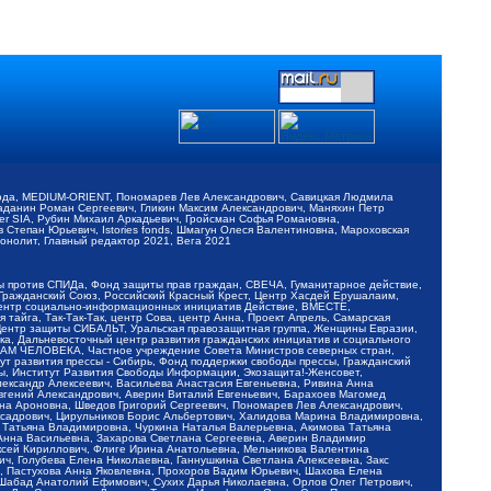
обода, MEDIUM-ORIENT, Пономарев Лев Александрович, Савицкая Людмила
Баданин Роман Сергеевич, Гликин Максим Александрович, Маняхин Петр
er SIA, Рубин Михаил Аркадьевич, Гройсман Софья Романовна,
Степан Юрьевич, Istories fonds, Шмагун Олеся Валентиновна, Мароховская
нолит, Главный редактор 2021, Вега 2021
Мы против СПИДа, Фонд защиты прав граждан, СВЕЧА, Гуманитарное действие,
 Гражданский Союз, Российский Красный Крест, Центр Хасдей Ерушалаим,
 Центр социально-информационных инициатив Действие, ВМЕСТЕ,
айга, Так-Так-Так, центр Сова, центр Анна, Проект Апрель, Самарская
Центр защиты СИБАЛЬТ, Уральская правозащитная группа, Женщины Евразии,
ка, Дальневосточный центр развития гражданских инициатив и социального
АВАМ ЧЕЛОВЕКА, Частное учреждение Совета Министров северных стран,
т развития прессы - Сибирь, Фонд поддержки свободы прессы, Гражданский
ы, Институт Развития Свободы Информации, Экозащита!-Женсовет,
ександр Алексеевич, Васильева Анастасия Евгеньевна, Ривина Анна
вгений Александрович, Аверин Виталий Евгеньевич, Барахоев Магомед
на Ароновна, Шведов Григорий Сергеевич, Пономарев Лев Александрович,
ксадрович, Цирульников Борис Альбертович, Халидова Марина Владимировна,
 Татьяна Владимировна, Чуркина Наталья Валерьевна, Акимова Татьяна
 Анна Васильевна, Захарова Светлана Сергеевна, Аверин Владимир
ксей Кириллович, Флиге Ирина Анатольевна, Мельникова Валентина
, Голубева Елена Николаевна, Ганнушкина Светлана Алексеевна, Закс
, Пастухова Анна Яковлевна, Прохоров Вадим Юрьевич, Шахова Елена
 Шабад Анатолий Ефимович, Сухих Дарья Николаевна, Орлов Олег Петрович,