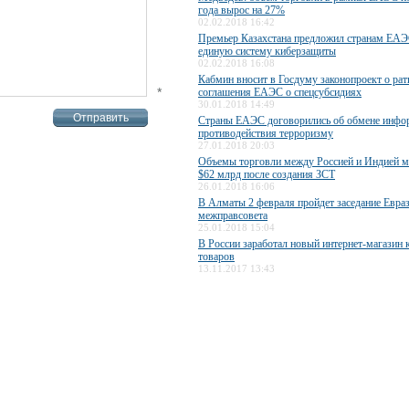
года вырос на 27%
02.02.2018 16:42
Премьер Казахстана предложил странам ЕАЭ
единую систему киберзащиты
02.02.2018 16:08
Кабмин вносит в Госдуму законопроект о ра
*
соглашения ЕАЭС о спецсубсидиях
30.01.2018 14:49
Страны ЕАЭС договорились об обмене инфо
противодействия терроризму
27.01.2018 20:03
Объемы торговли между Россией и Индией м
$62 млрд после создания ЗСТ
26.01.2018 16:06
В Алматы 2 февраля пройдет заседание Евра
межправсовета
25.01.2018 15:04
В России заработал новый интернет-магазин 
товаров
13.11.2017 13:43