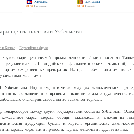
Камбоджа
Шри-Ланка
01:34
Пномпень
01:34
Коломбо
армацевты посетили Узбекистан
 и Бизнес
Евразийская биржа
х кругов фармацевтической промышленности Индии посетила Ташке
 представители 23 индийских фармацевтических компаний, з
кспортом лекарственных препаратов. Их цель - обмен опытом, поиск 
 узбекскими коллегами.
П Узбекистана, Индия входит в число ведущих экономических партнер
дписанным Соглашением о торговом и экономическом сотрудничестве м
аибольшего благоприятствования во взаимной торговле.
а товарооборот между двумя государствами составил $78,2 млн. Осно
 кожевенное сырье, шерсть, овощи, пластмассы и изделия из ни
цевтическая продукция, бумага и картон, органические химические
и аппараты, кофе, чай и пряности, черные металлы и изделия из них.