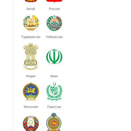
Китай
Россия
Таджикистан
Узбекистан
Индия
Иран
Монголия
Пакистан