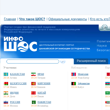
Главная
Что такое ШОС?
Официальные документы
Кто есть кто
Портал создан при финансовой поддержке
Федерального агентства по печати и массовым коммуникациям
Российской Федерации
Расширенный поиск
Участники:
Наблюдатели:
Пар
КАЗАХСТАН
ИРАН
Монголия
20:54
Астана
19:24
Тегеран
22:54
Улан-Батор
19:2
БЕЛОРУССИЯ
КИРГИЗИЯ
Афганистан
17:54
Минск
20:54
Бишкек
19:24
Кабул
19:5
ИНДИЯ
КИТАЙ
20:24
Дели
22:54
Пекин
18:5
РОССИЯ
ПАКИСТАН
18:54
Москва
19:54
Исламабад
18:5