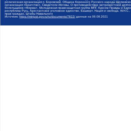
религиозная организация п. Боровский, Община Коренного Русского народа Щелковског
организация «Братство», Свидетели Иеговы, О противодействии экстремистской деяте
болельщиков «Фирма», Молодежная правозащитная группа МПГ, Курсом Правды и Единен
республика Русь, Арестантское уголовное единство, Башкорт, Нация и свобода, W.H.С
прав граждан, Штабы Навального
Источник:
https://minjust.gov.ru/ru/documents/7822/
данные на
06.08.2021