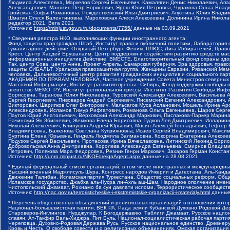
Людмила Алексеевна, Маркелов Сергей Евгеньевич, Камалягин Денис Николаевич, Апах
Александрович, Маняхин Петр Борисович, Ярош Юлия Петровна, Чуракова Ольга Влади
Гройсман Софья Романовна, Рождественский Илья Дмитриевич, Апухтина Юлия Владимир
Шмагун Олеся Валентиновна, Мароховская Алеся Алексеевна, Долинина Ирина Никола
редактор 2021, Вега 2021
Источник:
https://minjust.gov.ru/ru/documents/7755/
данные на
03.09.2021
* Сведения реестра НКО, выполняющих функции иностранного агента:
Фонд защиты прав граждан Штаб, Институт права и публичной политики, Лаборатория
Гуманитарное действие, Открытый Петербург, Феникс ПЛЮС, Лига Избирателей, Правов
Крест, Центр Хасдей Ерушалаим, Центр поддержки и содействия развитию средств мас
информационных инициатив Действие, ВМЕСТЕ, Благотворительный фонд охраны здоров
Так, центр Сова, центр Анна, Проект Апрель, Самарская губерния, Эра здоровья, пр
защиты СИБАЛЬТ, Уральская правозащитная группа, Женщины Евразии, Рязанский Мемо
человека, Дальневосточный центр развития гражданских инициатив и социального пар
АКАДЕМИЯ ПО ПРАВАМ ЧЕЛОВЕКА, Частное учреждение Совета Министров северных стр
Массовой Информации, Институт развития прессы - Сибирь, Фонд поддержки свободы 
агентство МЕМО. РУ, Институт региональной прессы, Институт Развития Свободы Инф
Борисовна, Таранова Юлия Николаевна, Туровский Александр Алексеевич, Васильева 
Сергей Георгиевич, Пивоваров Андрей Сергеевич, Писемский Евгений Александрович,
Викторович, Шарипков Олег Викторович, Мальсагов Муса Асланович, Мошель Ирина Ар
Александровна, Исламов Тимур Рифгатович, Романова Ольга Евгеньевна, Щаров Серг
Паутов Юрий Анатольевич, Верховский Александр Маркович, Пислакова-Паркер Марина
Рачинский Ян Збигневич, Жемкова Елена Борисовна, Гудков Лев Дмитриевич, Иллари
Николай Алексеевич, Блинушов Андрей Юрьевич, Мосин Алексей Геннадьевич, Гефтер
Владимировна, Баженова Светлана Куприяновна, Исаев Сергей Владимирович, Максим
Буртина Елена Юрьевна, Гендель Людмила Залмановна, Кокорина Екатерина Алексеев
Подузов Сергей Васильевич, Протасова Ирина Вячеславовна, Литинский Леонид Борис
Добровольская Анна Дмитриевна, Королева Александра Евгеньевна, Смирнов Владими
Петрович, Полякова Мара Федоровна, Резник Генри Маркович, Захаров Герман Конста
Источник:
http://unro.minjust.ru/NKOForeignAgent.aspx
данные на
28.08.2021
* Единый федеральный список организаций, в том числе иностранных и международны
Высший военный Маджлисуль Шура, Конгресс народов Ичкерии и Дагестана, Аль-Каида, 
Движение Талибан, Исламская партия Туркестана, Общество социальных реформ, Общес
Исламское государство, Джабха аль-Нусра ли-Ахль аш-Шам, Народное ополчение имен
Чистопольский Джамаат, Рохнамо ба суи давлати исломи, Террористическое сообщест
Источник:
http://nac.gov.ru/terroristicheskie-i-ekstremistskie-organizacii-i-materialy.html
данные
* Перечень общественных объединений и религиозных организаций в отношении котор
Национал-большевистская партия, ВЕК РА, Рада земли Кубанской Духовно Родовой Де
Староверов-Инглингов, Нурджулар, К Богодержавию, Таблиги Джамаат, Русское наци
славян, Ат-Такфир Валь-Хиджра, Пит Буль, Национал-социалистическая рабочая парт
Череповца, Духовно-Родовая Держава Русь, Русское национальное единство, Древнер
Кровь и Честь, О свободе совести и о религиозных объединениях, Омская организаци