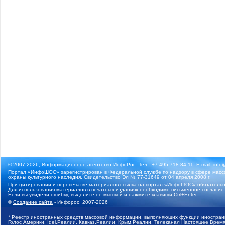
© 2007-2026, Информационное агентство ИнфоРос. Тел.: +7 495 718-84-11, E-mail:
info
Портал «ИнфоШОС» зарегистрирован в Федеральной службе по надзору в сфере массо
охраны культурного наследия. Свидетельство Эл № 77-31649 от 04 апреля 2008 г.
При цитировании и перепечатке материалов ссылка на портал «ИнфоШОС» обязательн
Для использования материалов в печатных изданиях необходимо письменное согласие
Если вы увидели ошибку, выделите ее мышкой и нажмите клавиши Ctrl+Enter
©
Создание сайта
- Инфорос, 2007-2026
* Реестр иностранных средств массовой информации, выполняющих функции иностранн
Голос Америки, Idel.Реалии, Кавказ.Реалии, Крым.Реалии, Телеканал Настоящее Время