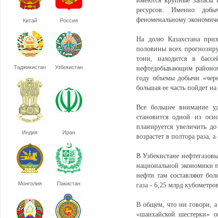
имеются крупные запасы н
ресурсов. Именно добы
феноменальному экономиче
Китай
Россия
На долю Казахстана прих
половины всех прогнозиру
тонн, находится в бассе
Таджикистан
Узбекистан
нефтедобывающим районом
году объемы добычи «черн
большая ее часть пойдет на
Все большее внимание уд
становится одной из осн
планируется увеличить до
Индия
Иран
возрастет в полтора раза, а
В Узбекистане нефтегазовы
национальной экономики п
нефти там составляют боле
Монголия
Пакистан
газа - 6,25 млрд кубометров
В общем, что ни говори, а
«шанхайской шестерки» о