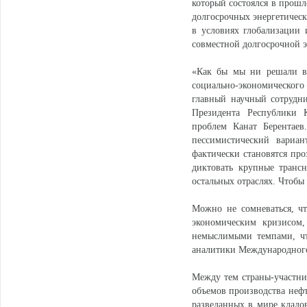
который состоялся в прошл
долгосрочных энергетическ
в условиях глобализации 
совместной долгосрочной э
«Как бы мы ни решали во
социально-экономического
главный научный сотрудн
Президента Республики К
проблем Канат Берентаев
пессимистический вариан
фактически становятся п
диктовать крупные транс
остальных отраслях. Чтобы 
Можно не сомневаться, ч
экономическим кризисом,
немыслимыми темпами, чт
аналитики Международного 
Между тем страны-участн
объемов производства нефт
разведанных в мире кладов