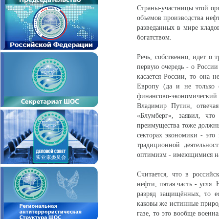
Страны-участницы этой ор
объемов производства нефт
разведанных в мире кладов
богатством.
Речь, собственно, идет о 
первую очередь - о России
касается России, то она 
Европу (да и не только 
финансово-экономический
Владимир Путин, отвечая
«Блумберг», заявил, чт
преимущества тоже должны
секторах экономики - это 
традиционной деятельност
оптимизм - имеющимися на
Считается, что в российск
нефти, пятая часть - угля
разряд защищённых, то ес
каковы же истинные приро
газе, то это вообще военн