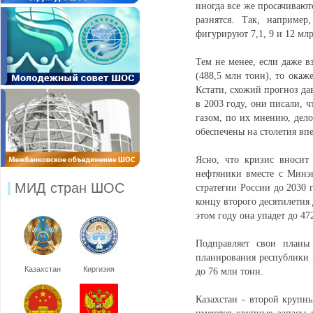
иногда все же просачивают
разнятся. Так, наприме
фигурируют 7,1, 9 и 12 млр
Тем не менее, если даже 
(488,5 млн тонн), то окаж
Кстати, схожий прогноз дав
в 2003 году, они писали, ч
газом, по их мнению, дело
обеспечены на столетия впе
Ясно, что кризис вносит
нефтяники вместе с Минэн
МИД стран ШОС
стратегии России до 2030 
концу второго десятилетия 
этом году она упадет до 47
Подправляет свои планы
планирования республики Б
Казахстан
Киргизия
до 76 млн тонн.
Казахстан - второй крупн