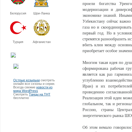
проели богатства Урен
модернизации и диверсиф
Белорусия
Шри-Ланка
экономике знаний. Иными 
Узбекистану сейчас важно
газа но и скоординировать 
первый год. Но в условия
стремятся разнообразить и
Турция
Афганистан
вбить клин между основн
приобретает особое значени
Многим такая идея по душ
сформирована рабочая гру
является как раз гармониз
углублению взаимодействи
Острые козырьки
смотреть
онлайн все сезоны и серии.
Иран) и их потребителей
Всегда свежие
новости из
мира WordPress
проведению согласованной
Смотреть
Танцы на ТНТ
Реализация этой идеи може
бесплатно
глобальном, так и регион
Россию, страны Центра
энергетического рынка ШО
Об этом немало говорилос