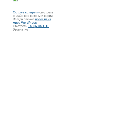
Острые козырьки
смотреть
онлайн все сезоны и серии.
Всегда свежие
новости из
мира WordPress
Смотреть
Танцы на ТНТ
бесплатно