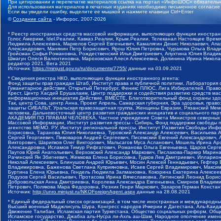
При цитировании и перепечатке материалов ссылка на портал «ИнфоШОС» обязательн
Для использования материалов в печатных изданиях необходимо письменное согласие
Если вы увидели ошибку, выделите ее мышкой и нажмите клавиши Ctrl+Enter
©
Создание сайта
- Инфорос, 2007-2026
* Реестр иностранных средств массовой информации, выполняющих функции иностранн
Голос Америки, Idel.Реалии, Кавказ.Реалии, Крым.Реалии, Телеканал Настоящее Время
Людмила Алексеевна, Маркелов Сергей Евгеньевич, Камалягин Денис Николаевич, Апах
Александрович, Маняхин Петр Борисович, Ярош Юлия Петровна, Чуракова Ольга Влади
Гройсман Софья Романовна, Рождественский Илья Дмитриевич, Апухтина Юлия Владимир
Шмагун Олеся Валентиновна, Мароховская Алеся Алексеевна, Долинина Ирина Никола
редактор 2021, Вега 2021
Источник:
https://minjust.gov.ru/ru/documents/7755/
данные на
03.09.2021
* Сведения реестра НКО, выполняющих функции иностранного агента:
Фонд защиты прав граждан Штаб, Институт права и публичной политики, Лаборатория
Гуманитарное действие, Открытый Петербург, Феникс ПЛЮС, Лига Избирателей, Правов
Крест, Центр Хасдей Ерушалаим, Центр поддержки и содействия развитию средств мас
информационных инициатив Действие, ВМЕСТЕ, Благотворительный фонд охраны здоров
Так, центр Сова, центр Анна, Проект Апрель, Самарская губерния, Эра здоровья, пр
защиты СИБАЛЬТ, Уральская правозащитная группа, Женщины Евразии, Рязанский Мемо
человека, Дальневосточный центр развития гражданских инициатив и социального пар
АКАДЕМИЯ ПО ПРАВАМ ЧЕЛОВЕКА, Частное учреждение Совета Министров северных стр
Массовой Информации, Институт развития прессы - Сибирь, Фонд поддержки свободы 
агентство МЕМО. РУ, Институт региональной прессы, Институт Развития Свободы Инф
Борисовна, Таранова Юлия Николаевна, Туровский Александр Алексеевич, Васильева 
Сергей Георгиевич, Пивоваров Андрей Сергеевич, Писемский Евгений Александрович,
Викторович, Шарипков Олег Викторович, Мальсагов Муса Асланович, Мошель Ирина Ар
Александровна, Исламов Тимур Рифгатович, Романова Ольга Евгеньевна, Щаров Серг
Паутов Юрий Анатольевич, Верховский Александр Маркович, Пислакова-Паркер Марина
Рачинский Ян Збигневич, Жемкова Елена Борисовна, Гудков Лев Дмитриевич, Иллари
Николай Алексеевич, Блинушов Андрей Юрьевич, Мосин Алексей Геннадьевич, Гефтер
Владимировна, Баженова Светлана Куприяновна, Исаев Сергей Владимирович, Максим
Буртина Елена Юрьевна, Гендель Людмила Залмановна, Кокорина Екатерина Алексеев
Подузов Сергей Васильевич, Протасова Ирина Вячеславовна, Литинский Леонид Борис
Добровольская Анна Дмитриевна, Королева Александра Евгеньевна, Смирнов Владими
Петрович, Полякова Мара Федоровна, Резник Генри Маркович, Захаров Герман Конста
Источник:
http://unro.minjust.ru/NKOForeignAgent.aspx
данные на
28.08.2021
* Единый федеральный список организаций, в том числе иностранных и международны
Высший военный Маджлисуль Шура, Конгресс народов Ичкерии и Дагестана, Аль-Каида, 
Движение Талибан, Исламская партия Туркестана, Общество социальных реформ, Общес
Исламское государство, Джабха аль-Нусра ли-Ахль аш-Шам, Народное ополчение имен