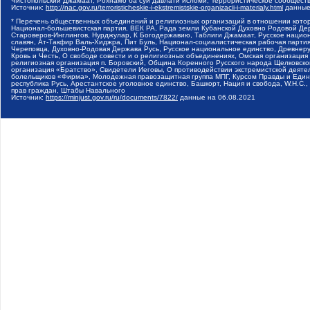
Чистопольский Джамаат, Рохнамо ба суи давлати исломи, Террористическое сообщест
Источник:
http://nac.gov.ru/terroristicheskie-i-ekstremistskie-organizacii-i-materialy.html
данные
* Перечень общественных объединений и религиозных организаций в отношении котор
Национал-большевистская партия, ВЕК РА, Рада земли Кубанской Духовно Родовой Де
Староверов-Инглингов, Нурджулар, К Богодержавию, Таблиги Джамаат, Русское наци
славян, Ат-Такфир Валь-Хиджра, Пит Буль, Национал-социалистическая рабочая парт
Череповца, Духовно-Родовая Держава Русь, Русское национальное единство, Древнер
Кровь и Честь, О свободе совести и о религиозных объединениях, Омская организаци
религиозная организация п. Боровский, Община Коренного Русского народа Щелковског
организация «Братство», Свидетели Иеговы, О противодействии экстремистской деяте
болельщиков «Фирма», Молодежная правозащитная группа МПГ, Курсом Правды и Единен
республика Русь, Арестантское уголовное единство, Башкорт, Нация и свобода, W.H.С
прав граждан, Штабы Навального
Источник:
https://minjust.gov.ru/ru/documents/7822/
данные на
06.08.2021