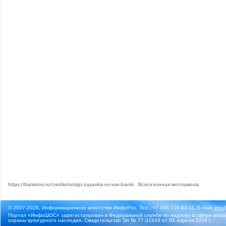
https://bankiros.ru/credits/onlajn-zayavka-vo-vse-banki
.
Всесезонная мотошкола
.
© 2007-2026, Информационное агентство ИнфоРос. Тел.: +7 495 718-84-11, E-mail:
info
Портал «ИнфоШОС» зарегистрирован в Федеральной службе по надзору в сфере массо
охраны культурного наследия. Свидетельство Эл № 77-31649 от 04 апреля 2008 г.