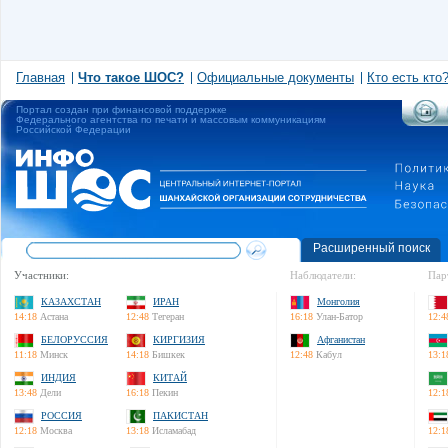
Главная
Что такое ШОС?
Официальные документы
Кто есть кто
Портал создан при финансовой поддержке
Федерального агентства по печати и массовым коммуникациям
Российской Федерации
Расширенный поиск
Участники:
Наблюдатели:
Пар
КАЗАХСТАН
ИРАН
Монголия
14:18
Астана
12:48
Тегеран
16:18
Улан-Батор
12:4
БЕЛОРУССИЯ
КИРГИЗИЯ
Афганистан
11:18
Минск
14:18
Бишкек
12:48
Кабул
13:1
ИНДИЯ
КИТАЙ
13:48
Дели
16:18
Пекин
12:1
РОССИЯ
ПАКИСТАН
12:18
Москва
13:18
Исламабад
12:1