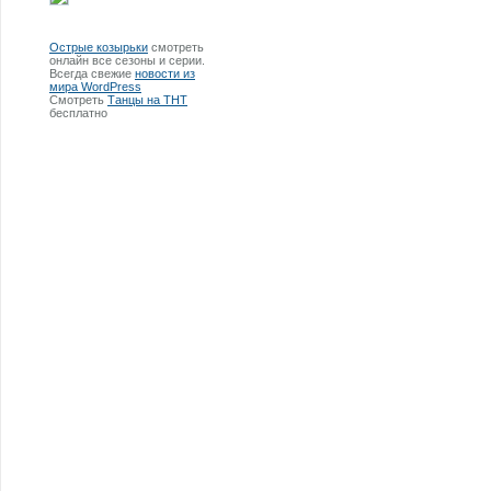
Острые козырьки
смотреть
онлайн все сезоны и серии.
Всегда свежие
новости из
мира WordPress
Смотреть
Танцы на ТНТ
бесплатно