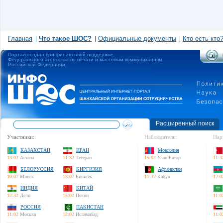
Главная
Что такое ШОС?
Официальные документы
Кто есть кто
Портал создан при финансовой поддержке
Федерального агентства по печати и массовым коммуникациям
Российской Федерации
Расширенный поиск
Участники:
Наблюдатели:
Пар
КАЗАХСТАН
ИРАН
Монголия
13:02
Астана
11:32
Тегеран
15:02
Улан-Батор
11:3
БЕЛОРУССИЯ
КИРГИЗИЯ
Афганистан
10:02
Минск
13:02
Бишкек
11:32
Кабул
12:0
ИНДИЯ
КИТАЙ
12:32
Дели
15:02
Пекин
11:0
РОССИЯ
ПАКИСТАН
11:02
Москва
12:02
Исламабад
11:0