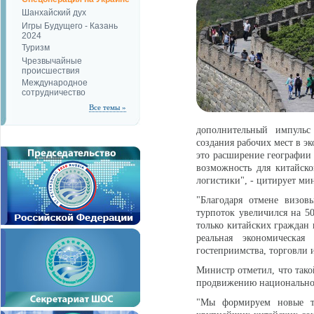
Шанхайский дух
Игры Будущего - Казань
2024
Туризм
Чрезвычайные
происшествия
Международное
сотрудничество
Все темы »
дополнительный импульс
создания рабочих мест в э
это расширение географии 
возможность для китайско
логистики", - цитирует ми
"Благодаря отмене визов
турпоток увеличился на 5
только китайских граждан 
реальная экономическа
гостеприимства, торговли 
Министр отметил, что такой
продвижению национального
"Мы формируем новые ту