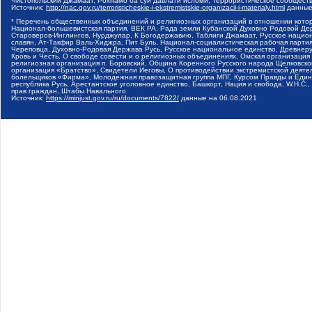
Чистопольский Джамаат, Рохнамо ба суи давлати исломи, Террористическое сообщест
Источник:
http://nac.gov.ru/terroristicheskie-i-ekstremistskie-organizacii-i-materialy.html
данные
* Перечень общественных объединений и религиозных организаций в отношении котор
Национал-большевистская партия, ВЕК РА, Рада земли Кубанской Духовно Родовой Де
Староверов-Инглингов, Нурджулар, К Богодержавию, Таблиги Джамаат, Русское наци
славян, Ат-Такфир Валь-Хиджра, Пит Буль, Национал-социалистическая рабочая парт
Череповца, Духовно-Родовая Держава Русь, Русское национальное единство, Древнер
Кровь и Честь, О свободе совести и о религиозных объединениях, Омская организаци
религиозная организация п. Боровский, Община Коренного Русского народа Щелковског
организация «Братство», Свидетели Иеговы, О противодействии экстремистской деяте
болельщиков «Фирма», Молодежная правозащитная группа МПГ, Курсом Правды и Единен
республика Русь, Арестантское уголовное единство, Башкорт, Нация и свобода, W.H.С
прав граждан, Штабы Навального
Источник:
https://minjust.gov.ru/ru/documents/7822/
данные на
06.08.2021