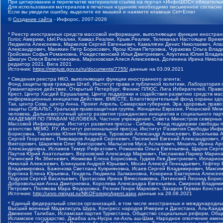
При цитировании и перепечатке материалов ссылка на портал «ИнфоШОС» обязательн
Для использования материалов в печатных изданиях необходимо письменное согласие
Если вы увидели ошибку, выделите ее мышкой и нажмите клавиши Ctrl+Enter
©
Создание сайта
- Инфорос, 2007-2026
* Реестр иностранных средств массовой информации, выполняющих функции иностранн
Голос Америки, Idel.Реалии, Кавказ.Реалии, Крым.Реалии, Телеканал Настоящее Время
Людмила Алексеевна, Маркелов Сергей Евгеньевич, Камалягин Денис Николаевич, Апах
Александрович, Маняхин Петр Борисович, Ярош Юлия Петровна, Чуракова Ольга Влади
Гройсман Софья Романовна, Рождественский Илья Дмитриевич, Апухтина Юлия Владимир
Шмагун Олеся Валентиновна, Мароховская Алеся Алексеевна, Долинина Ирина Никола
редактор 2021, Вега 2021
Источник:
https://minjust.gov.ru/ru/documents/7755/
данные на
03.09.2021
* Сведения реестра НКО, выполняющих функции иностранного агента:
Фонд защиты прав граждан Штаб, Институт права и публичной политики, Лаборатория
Гуманитарное действие, Открытый Петербург, Феникс ПЛЮС, Лига Избирателей, Правов
Крест, Центр Хасдей Ерушалаим, Центр поддержки и содействия развитию средств мас
информационных инициатив Действие, ВМЕСТЕ, Благотворительный фонд охраны здоров
Так, центр Сова, центр Анна, Проект Апрель, Самарская губерния, Эра здоровья, пр
защиты СИБАЛЬТ, Уральская правозащитная группа, Женщины Евразии, Рязанский Мемо
человека, Дальневосточный центр развития гражданских инициатив и социального пар
АКАДЕМИЯ ПО ПРАВАМ ЧЕЛОВЕКА, Частное учреждение Совета Министров северных стр
Массовой Информации, Институт развития прессы - Сибирь, Фонд поддержки свободы 
агентство МЕМО. РУ, Институт региональной прессы, Институт Развития Свободы Инф
Борисовна, Таранова Юлия Николаевна, Туровский Александр Алексеевич, Васильева 
Сергей Георгиевич, Пивоваров Андрей Сергеевич, Писемский Евгений Александрович,
Викторович, Шарипков Олег Викторович, Мальсагов Муса Асланович, Мошель Ирина Ар
Александровна, Исламов Тимур Рифгатович, Романова Ольга Евгеньевна, Щаров Серг
Паутов Юрий Анатольевич, Верховский Александр Маркович, Пислакова-Паркер Марина
Рачинский Ян Збигневич, Жемкова Елена Борисовна, Гудков Лев Дмитриевич, Иллари
Николай Алексеевич, Блинушов Андрей Юрьевич, Мосин Алексей Геннадьевич, Гефтер
Владимировна, Баженова Светлана Куприяновна, Исаев Сергей Владимирович, Максим
Буртина Елена Юрьевна, Гендель Людмила Залмановна, Кокорина Екатерина Алексеев
Подузов Сергей Васильевич, Протасова Ирина Вячеславовна, Литинский Леонид Борис
Добровольская Анна Дмитриевна, Королева Александра Евгеньевна, Смирнов Владими
Петрович, Полякова Мара Федоровна, Резник Генри Маркович, Захаров Герман Конста
Источник:
http://unro.minjust.ru/NKOForeignAgent.aspx
данные на
28.08.2021
* Единый федеральный список организаций, в том числе иностранных и международны
Высший военный Маджлисуль Шура, Конгресс народов Ичкерии и Дагестана, Аль-Каида, 
Движение Талибан, Исламская партия Туркестана, Общество социальных реформ, Общес
Исламское государство, Джабха аль-Нусра ли-Ахль аш-Шам, Народное ополчение имен