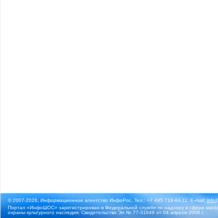
© 2007-2026, Информационное агентство ИнфоРос. Тел.: +7 495 718-84-11, E-mail:
info
Портал «ИнфоШОС» зарегистрирован в Федеральной службе по надзору в сфере массо
охраны культурного наследия. Свидетельство Эл № 77-31649 от 04 апреля 2008 г.