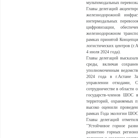
мультимодальных перевозк
Главы делегаций акцентир
железнодорожной инфрас
интермодальных перевозо
цифровизации, обеспеч
железнодорожном транспо
рамках принятой Концепции
логистических центров (г.А
4 июля 2024 года).
Главы делегаций высказал
среды, включая сохран
уполномоченным ведомств
2024 года в г.Астане З
управлении отходами, 
сотрудничестве в области
государств-членов ШОС в
территорий, охраняемых п
высоко оценили проведен
рамках Года экологии ШОС 
Главы делегаций отмети
"Устойчивое горное разв
развитию горных регионо