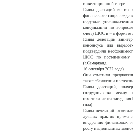
инвестиционной сфере.
Главы делегаций во исп
финансового сопровождени
поручили уполномоченным
консультации по вопроса
счета) ШОС и – в формате
Главы делегаций заинте
консенсуса для выработ
подтвердили необходимост
ШОС по постепенному у
(г.Самарканд,
16 сентября 2022 года).
Они отметили предложени
также сближении платежны
Главы делегаций, подч
сотрудничества между 
отметили итоги заседания
года).
Главы делегаций отмети
лучших практик примен
внедрению финансовых ин
росту национальных эконо