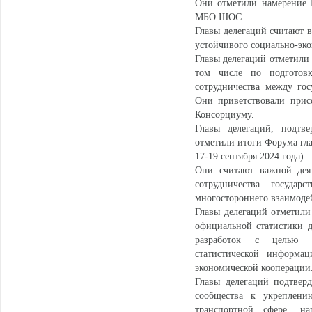
Они отметили намерение 
МБО ШОС.
Главы делегаций считают 
устойчивого социально-эк
Главы делегаций отметили
том числе по подготовк
сотрудничества между го
Они приветствовали присо
Консорциуму.
Главы делегаций, подтве
отметили итоги Форума гл
17-19 сентября 2024 года).
Они считают важной деят
сотрудничества госуда
многостороннего взаимоде
Главы делегаций отметили
официальной статистики д
разработок с целью св
статистической информа
экономической кооперации
Главы делегаций подтверд
сообщества к укреплени
транспортной сфере, на