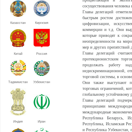
процветающей и эколог
сосуществования человека 
Главы делегаций отметил
быстрым ростом достижен
Казахстан
Киргизия
цифровизации, искусстве
коммерции и т.д. Они выр
которые приводят к сокр
неопределенности на миро
мер и других препятствий 
Главы делегаций считаю
Китай
Россия
протекционистским торг
продолжать работу н
недискриминационной, от
торговой системы, в основ
Таджикистан
Узбекистан
Они также выступают пр
торговых ограничений, ко
глобальному устойчивому 
Главы делегаций подчер
принципами международно
международные экономиче
Республика Беларусь, И
Индия
Иран
Республика, Исламская Ре
и Республика Узбекистан,