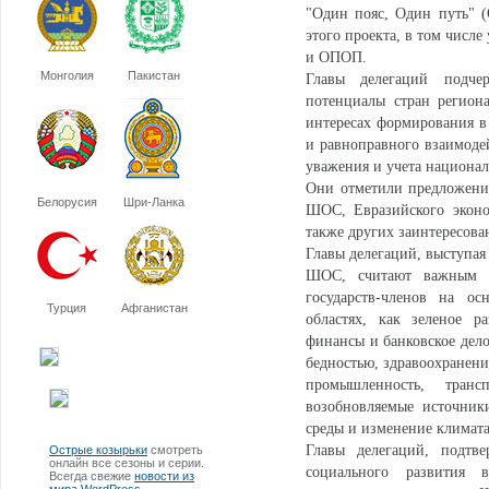
"Один пояс, Один путь" 
этого проекта, в том числ
и ОПОП.
Монголия
Пакистан
Главы делегаций подчер
потенциалы стран регион
интересах формирования в
и равноправного взаимоде
уважения и учета национал
Они отметили предложение
Белорусия
Шри-Ланка
ШОС, Евразийского эконо
также других заинтересова
Главы делегаций, выступая
ШОС, считают важным до
государств-членов на ос
Турция
Афганистан
областях, как зеленое р
финансы и банковское дело
бедностью, здравоохранени
промышленность, трансп
возобновляемые источник
среды и изменение климата
Главы делегаций, подтве
Острые козырьки
смотреть
онлайн все сезоны и серии.
социального развития 
Всегда свежие
новости из