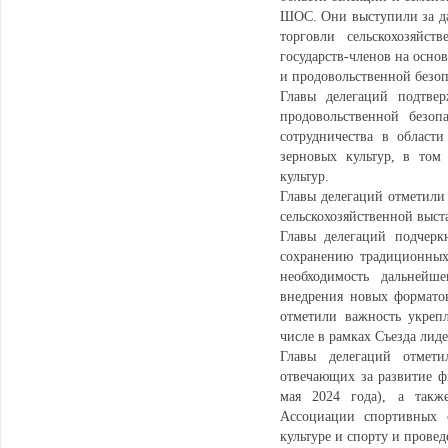
ШОС. Они выступили за да
торговли сельскохозяйс
государств-членов на осно
и продовольственной безоп
Главы делегаций подтве
продовольственной безо
сотрудничества в област
зерновых культур, в том
культур.
Главы делегаций отметили
сельскохозяйственной выста
Главы делегаций подчерк
сохранению традиционных
необходимость дальнейш
внедрения новых форматов
отметили важность укреп
числе в рамках Съезда ли
Главы делегаций отмети
отвечающих за развитие ф
мая 2024 года), а такж
Ассоциации спортивных 
культуре и спорту и пров