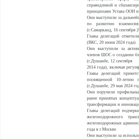
справедливой и сбалансир
принципами Устава ООН 
Они выступили за дальней
по развитию взаимосвя
(г.Самарканд, 16 сентября 2
Главы делегаций отметил
(ВКС, 20 июня 2024 года).
Они выступили за активн
членов ШОС о создании бл
(г.Душанбе, 12 сентября
2014 года), включая регул
Главы делегаций приветс
посвященной 10-летию п
(г.Душанбе, 29 мая 2024 год
Они поручили профильным
ранее принятых концептуа
трансформации и инноваци
Главы делегаций подчеркн
железнодорожного тран
железнодорожных админист
года в г.Москве.
Они выступили за использ