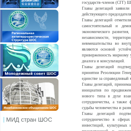
государств-членов (СГГ) Ш
Главы делегаций заявили
действующего председателя
Главы делегаций отметили
самостоятельный и демо
экономического развития
независимости, территор
невмешательства во вну
являются основой устой
приверженность мирному у
диалога и консультаций.
Главы делегаций подтве
принятии Резолюции Гене
единстве за справедливый м
Главы делегаций, принимая
инициатив по продвижен
нового типа в духе взаи
сотрудничества, а также
судьбы человечества и разв
Главы делегаций подтв
МИД стран ШОС
сотрудничество в сфера
инвестиций, культурных 