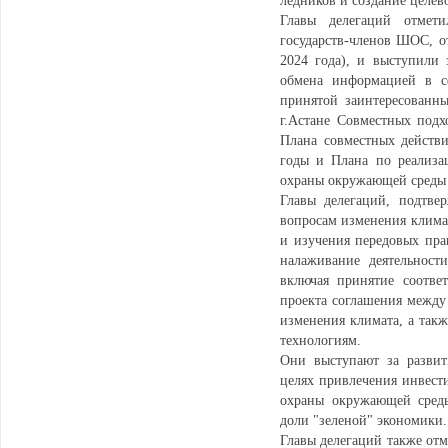
ледников и создание целев
Главы делегаций отмет
государств-членов ШОС, о
2024 года), и выступили
обмена информацией в сф
принятой заинтересованны
г.Астане Совместных под
Плана совместных действ
годы и Плана по реализа
охраны окружающей среды 
Главы делегаций, подтве
вопросам изменения клима
и изучения передовых пра
налаживание деятельност
включая принятие соотве
проекта соглашения между
изменения климата, а та
технологиям.
Они выступают за развит
целях привлечения инвест
охраны окружающей среды
доли "зеленой" экономики.
Главы делегаций также от