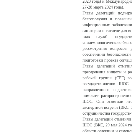
2023 года) и Международн
27-28 марта 2024 года).
Главы делегаций подчерк
благополучия и повышени
инфекционных заболевани
санитарии и гигиене для в
глав служб государс
эпидемиологического благоп
рассмотрения вопросов 
обеспечении безопасности 
подготовки проекта соглаш
Главы делегаций отмети
преодоления нищеты и рос
рабочей группы (СРГ) го
государств-членов ШОС 
направленного на достиж
помогает распространени
ШОС. Они отметили итог
экспертной встречи (ВКС, 
сотрудничества государст
Главы делегаций отметили 
ШОС (ВКС, 29 мая 2024 год
области селекции и семено