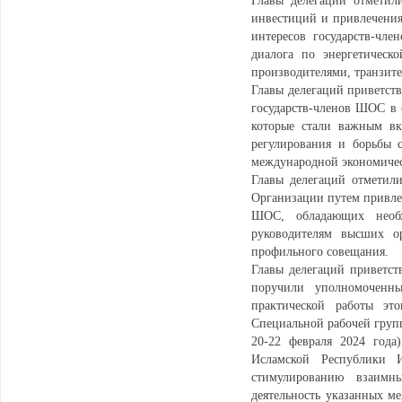
Главы делегаций отметил
инвестиций и привлечения
интересов государств-чле
диалога по энергетическо
производителями, транзите
Главы делегаций приветств
государств-членов ШОС в 
которые стали важным вк
регулирования и борьбы 
международной экономичес
Главы делегаций отметили
Организации путем привлеч
ШОС, обладающих необх
руководителям высших ор
профильного совещания.
Главы делегаций приветст
поручили уполномоченн
практической работы эт
Специальной рабочей груп
20-22 февраля 2024 года
Исламской Республики 
стимулированию взаимн
деятельность указанных м