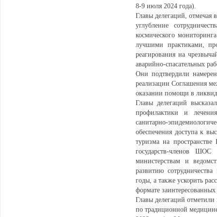
8-9 июля 2024 года).
Главы делегаций, отмечая 
углубление сотрудничес
космического мониторинг
лучшими практиками, про
реагирования на чрезвыча
аварийно-спасательных раб
Они подтвердили намерен
реализации Соглашения ме
оказании помощи в ликвида
Главы делегаций высказал
профилактики и лечени
санитарно-эпидемиологи
обеспечения доступа к вы
туризма на пространстве
государств-членов ШОС
министерствам и ведомс
развитию сотрудничества
годы, а также ускорить р
формате заинтересованных 
Главы делегаций отметили 
по традиционной медицине