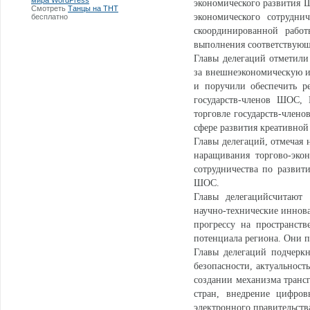
мира WordPress
экономического развития 
Смотреть
Танцы на ТНТ
экономического сотрудни
бесплатно
скоординированной рабо
выполнения соответствующ
Главы делегаций отметил
за внешнеэкономическую и 
и поручили обеспечить р
государств-членов ШОС, 
торговле государств-член
сфере развития креативной
Главы делегаций, отмечая 
наращивания торгово-эко
сотрудничества по развит
ШОС.
Главы делегацийсчитают
научно-технические иннов
прогрессу на пространст
потенциала региона. Они п
Главы делегаций подчерк
безопасности, актуальност
создании механизма транс
стран, внедрение цифров
электронного правительств