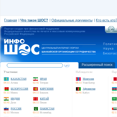
Главная
Что такое ШОС?
Официальные документы
Кто есть кто
Портал создан при финансовой поддержке
Федерального агентства по печати и массовым коммуникациям
Российской Федерации
Расширенный поиск
Участники:
Наблюдатели:
Пар
КАЗАХСТАН
ИРАН
Монголия
04:11
Астана
02:41
Тегеран
06:11
Улан-Батор
02:4
БЕЛОРУССИЯ
КИРГИЗИЯ
Афганистан
01:11
Минск
04:11
Бишкек
02:41
Кабул
03:1
ИНДИЯ
КИТАЙ
03:41
Дели
06:11
Пекин
02:1
РОССИЯ
ПАКИСТАН
02:11
Москва
03:11
Исламабад
02:1