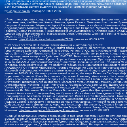
При цитировании и перепечатке материалов ссылка на портал «ИнфоШОС» обязательн
Для использования материалов в печатных изданиях необходимо письменное согласие
Если вы увидели ошибку, выделите ее мышкой и нажмите клавиши Ctrl+Enter
©
Создание сайта
- Инфорос, 2007-2026
* Реестр иностранных средств массовой информации, выполняющих функции иностранн
Голос Америки, Idel.Реалии, Кавказ.Реалии, Крым.Реалии, Телеканал Настоящее Время
Людмила Алексеевна, Маркелов Сергей Евгеньевич, Камалягин Денис Николаевич, Апах
Александрович, Маняхин Петр Борисович, Ярош Юлия Петровна, Чуракова Ольга Влади
Гройсман Софья Романовна, Рождественский Илья Дмитриевич, Апухтина Юлия Владимир
Шмагун Олеся Валентиновна, Мароховская Алеся Алексеевна, Долинина Ирина Никола
редактор 2021, Вега 2021
Источник:
https://minjust.gov.ru/ru/documents/7755/
данные на
03.09.2021
* Сведения реестра НКО, выполняющих функции иностранного агента:
Фонд защиты прав граждан Штаб, Институт права и публичной политики, Лаборатория
Гуманитарное действие, Открытый Петербург, Феникс ПЛЮС, Лига Избирателей, Правов
Крест, Центр Хасдей Ерушалаим, Центр поддержки и содействия развитию средств мас
информационных инициатив Действие, ВМЕСТЕ, Благотворительный фонд охраны здоров
Так, центр Сова, центр Анна, Проект Апрель, Самарская губерния, Эра здоровья, пр
защиты СИБАЛЬТ, Уральская правозащитная группа, Женщины Евразии, Рязанский Мемо
человека, Дальневосточный центр развития гражданских инициатив и социального пар
АКАДЕМИЯ ПО ПРАВАМ ЧЕЛОВЕКА, Частное учреждение Совета Министров северных стр
Массовой Информации, Институт развития прессы - Сибирь, Фонд поддержки свободы 
агентство МЕМО. РУ, Институт региональной прессы, Институт Развития Свободы Инф
Борисовна, Таранова Юлия Николаевна, Туровский Александр Алексеевич, Васильева 
Сергей Георгиевич, Пивоваров Андрей Сергеевич, Писемский Евгений Александрович,
Викторович, Шарипков Олег Викторович, Мальсагов Муса Асланович, Мошель Ирина Ар
Александровна, Исламов Тимур Рифгатович, Романова Ольга Евгеньевна, Щаров Серг
Паутов Юрий Анатольевич, Верховский Александр Маркович, Пислакова-Паркер Марина
Рачинский Ян Збигневич, Жемкова Елена Борисовна, Гудков Лев Дмитриевич, Иллари
Николай Алексеевич, Блинушов Андрей Юрьевич, Мосин Алексей Геннадьевич, Гефтер
Владимировна, Баженова Светлана Куприяновна, Исаев Сергей Владимирович, Максим
Буртина Елена Юрьевна, Гендель Людмила Залмановна, Кокорина Екатерина Алексеев
Подузов Сергей Васильевич, Протасова Ирина Вячеславовна, Литинский Леонид Борис
Добровольская Анна Дмитриевна, Королева Александра Евгеньевна, Смирнов Владими
Петрович, Полякова Мара Федоровна, Резник Генри Маркович, Захаров Герман Конста
Источник:
http://unro.minjust.ru/NKOForeignAgent.aspx
данные на
28.08.2021
* Единый федеральный список организаций, в том числе иностранных и международны
Высший военный Маджлисуль Шура, Конгресс народов Ичкерии и Дагестана, Аль-Каида, 
Движение Талибан, Исламская партия Туркестана, Общество социальных реформ, Общес
Исламское государство, Джабха аль-Нусра ли-Ахль аш-Шам, Народное ополчение имен