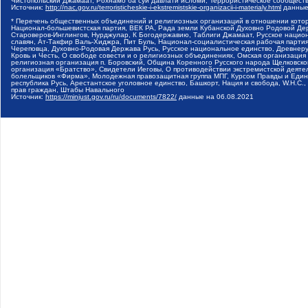
Чистопольский Джамаат, Рохнамо ба суи давлати исломи, Террористическое сообщест
Источник:
http://nac.gov.ru/terroristicheskie-i-ekstremistskie-organizacii-i-materialy.html
данные
* Перечень общественных объединений и религиозных организаций в отношении котор
Национал-большевистская партия, ВЕК РА, Рада земли Кубанской Духовно Родовой Де
Староверов-Инглингов, Нурджулар, К Богодержавию, Таблиги Джамаат, Русское наци
славян, Ат-Такфир Валь-Хиджра, Пит Буль, Национал-социалистическая рабочая парт
Череповца, Духовно-Родовая Держава Русь, Русское национальное единство, Древнер
Кровь и Честь, О свободе совести и о религиозных объединениях, Омская организаци
религиозная организация п. Боровский, Община Коренного Русского народа Щелковског
организация «Братство», Свидетели Иеговы, О противодействии экстремистской деяте
болельщиков «Фирма», Молодежная правозащитная группа МПГ, Курсом Правды и Единен
республика Русь, Арестантское уголовное единство, Башкорт, Нация и свобода, W.H.С
прав граждан, Штабы Навального
Источник:
https://minjust.gov.ru/ru/documents/7822/
данные на
06.08.2021