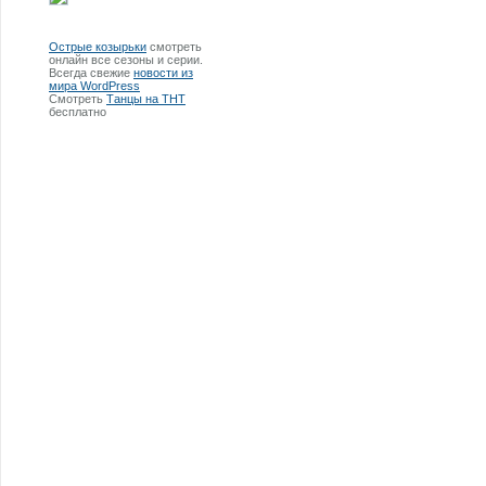
Острые козырьки
смотреть
онлайн все сезоны и серии.
Всегда свежие
новости из
мира WordPress
Смотреть
Танцы на ТНТ
бесплатно