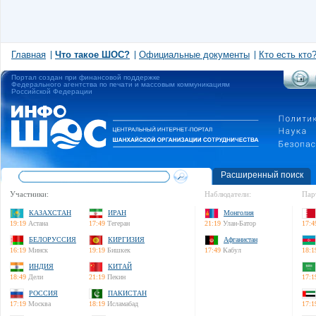
Главная
Что такое ШОС?
Официальные документы
Кто есть кто
Портал создан при финансовой поддержке
Федерального агентства по печати и массовым коммуникациям
Российской Федерации
Расширенный поиск
Участники:
Наблюдатели:
Пар
КАЗАХСТАН
ИРАН
Монголия
19:19
Астана
17:49
Тегеран
21:19
Улан-Батор
17:4
БЕЛОРУССИЯ
КИРГИЗИЯ
Афганистан
16:19
Минск
19:19
Бишкек
17:49
Кабул
18:1
ИНДИЯ
КИТАЙ
18:49
Дели
21:19
Пекин
17:1
РОССИЯ
ПАКИСТАН
17:19
Москва
18:19
Исламабад
17:1