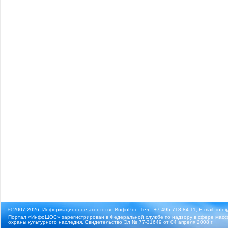
© 2007-2026, Информационное агентство ИнфоРос. Тел.: +7 495 718-84-11, E-mail:
info
Портал «ИнфоШОС» зарегистрирован в Федеральной службе по надзору в сфере массо
охраны культурного наследия. Свидетельство Эл № 77-31649 от 04 апреля 2008 г.