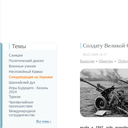
Солдату Великой 
Темы
08.05.2009 14:17
Санкции
Политический диалог
Казахстан
Общество
"Победа
Военные учения
Неспокойный Кавказ
Спецоперация на Украине
Шанхайский дух
Игры Будущего - Казань
2024
Туризм
Чрезвычайные
происшествия
Международное
сотрудничество
Все темы »
когда в 1941 году пона