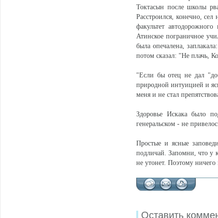
Токтасын после школы рва
Расстроился, конечно, сел 
факультет автодорожного
Атинское пограничное учи
была опечалена, заплакала
потом сказал: "Не плачь, Ко
"Если бы отец не дал "до
природной интуицией и ясн
меня и не стал препятство
Здоровье Искака было по
генеральском - не привелос
Простые и ясные заповеди
подличай. Запомни, что у к
не утонет. Поэтому ничего 
Оставить комме