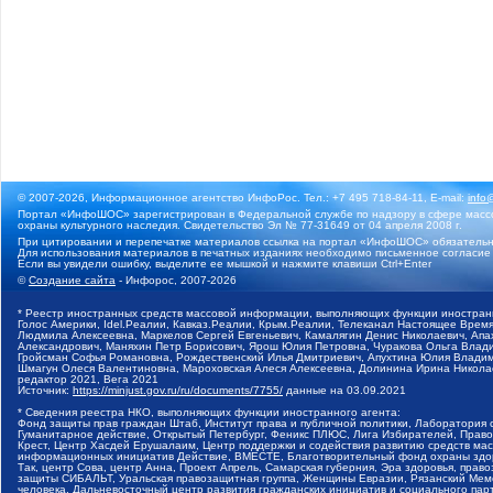
© 2007-2026, Информационное агентство ИнфоРос. Тел.: +7 495 718-84-11, E-mail:
info
Портал «ИнфоШОС» зарегистрирован в Федеральной службе по надзору в сфере массо
охраны культурного наследия. Свидетельство Эл № 77-31649 от 04 апреля 2008 г.
При цитировании и перепечатке материалов ссылка на портал «ИнфоШОС» обязательн
Для использования материалов в печатных изданиях необходимо письменное согласие
Если вы увидели ошибку, выделите ее мышкой и нажмите клавиши Ctrl+Enter
©
Создание сайта
- Инфорос, 2007-2026
* Реестр иностранных средств массовой информации, выполняющих функции иностранн
Голос Америки, Idel.Реалии, Кавказ.Реалии, Крым.Реалии, Телеканал Настоящее Время
Людмила Алексеевна, Маркелов Сергей Евгеньевич, Камалягин Денис Николаевич, Апах
Александрович, Маняхин Петр Борисович, Ярош Юлия Петровна, Чуракова Ольга Влади
Гройсман Софья Романовна, Рождественский Илья Дмитриевич, Апухтина Юлия Владимир
Шмагун Олеся Валентиновна, Мароховская Алеся Алексеевна, Долинина Ирина Никола
редактор 2021, Вега 2021
Источник:
https://minjust.gov.ru/ru/documents/7755/
данные на
03.09.2021
* Сведения реестра НКО, выполняющих функции иностранного агента:
Фонд защиты прав граждан Штаб, Институт права и публичной политики, Лаборатория
Гуманитарное действие, Открытый Петербург, Феникс ПЛЮС, Лига Избирателей, Правов
Крест, Центр Хасдей Ерушалаим, Центр поддержки и содействия развитию средств мас
информационных инициатив Действие, ВМЕСТЕ, Благотворительный фонд охраны здоров
Так, центр Сова, центр Анна, Проект Апрель, Самарская губерния, Эра здоровья, пр
защиты СИБАЛЬТ, Уральская правозащитная группа, Женщины Евразии, Рязанский Мемо
человека, Дальневосточный центр развития гражданских инициатив и социального пар