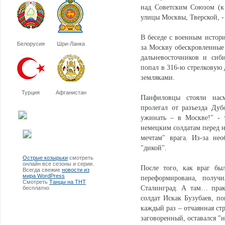
над Советским Союзом (к 
улицы Москвы, Тверской, -
В беседе с военным истор
Белорусия
Шри-Ланка
за Москву обескровленные
дальневосточников и сиб
попал в 316-ю стрелковую 
земляками.
Турция
Афганистан
Панфиловцы стояли насм
пролегал от разъезда Дуб
ужинать – в Москве!" - 
немецким солдатам перед 
мечтам" врага. Из-за не
"дикой".
Острые козырьки
смотреть
онлайн все сезоны и серии.
После того, как враг бы
Всегда свежие
новости из
мира WordPress
переформирована, получи
Смотреть
Танцы на ТНТ
Сталинград. А там… прак
бесплатно
солдат Искак Бузубаев, п
каждый раз – отчаянная ст
заговоренный, оставался "