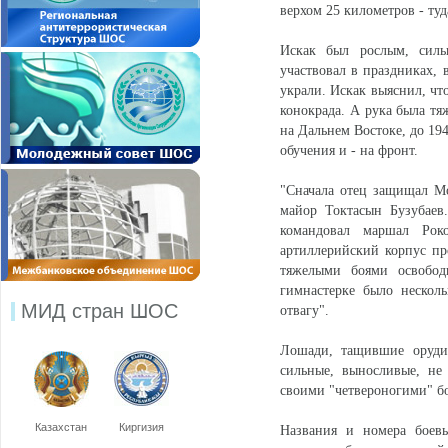
верхом 25 километров - туд
Искак был рослым, силь
участвовал в праздниках,
украли. Искак выяснил, чт
конокрада. А рука была тя
на Дальнем Востоке, до 194
обучения и - на фронт.
"Сначала отец защищал Мос
майор Токтасын Бузубаев
командовал маршал Роко
артиллерийский корпус пр
тяжелыми боями освобод
гимнастерке было несколь
МИД стран ШОС
отвагу".
Лошади, тащившие оруди
сильные, выносливые, не
своими "четвероногими" бо
Казахстан
Киргизия
Названия и номера боев