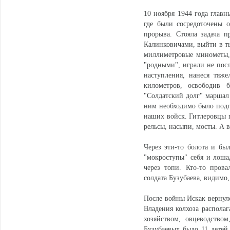
10 ноября 1944 года главн
где были сосредоточены 
прорыва. Стояла задача п
Калинковичами, выйти в т
миллиметровые минометы, 
"родными", играли не посл
наступления, нанеся тяж
километров, освободив 
"Солдатский долг" маршал 
ним необходимо было подго
наших войск. Гитлеровцы 
рельсы, насыпи, мосты. А 
Через эти-то болота и бы
"мокроступы" себя и лоша
через топи. Кто-то прова
солдата Бузубаева, видимо,
После войны Искак вернулся
Владения колхоза распола
хозяйством, овцеводство
Бузубаевых было 11 детей