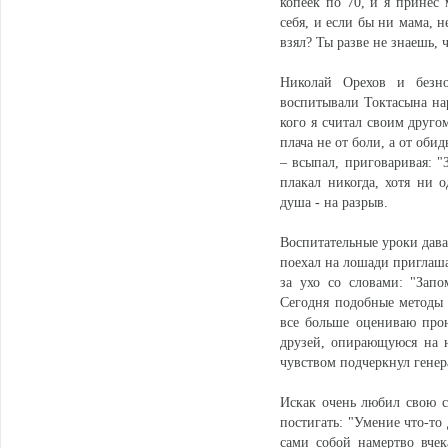
копеек по 70, и я принес 
себя, и если бы ни мама, н
взял? Ты разве не знаешь,
Николай Орехов и безног
воспитывали Токтасына нар
кого я считал своим друго
плача не от боли, а от оби
– всыпал, приговаривая: "
плакал никогда, хотя ни 
душа - на разрыв.
Воспитательные уроки давал
поехал на лошади приглашат
за ухо со словами: "Зап
Сегодня подобные методы 
все больше оцениваю прон
друзей, опирающуюся на н
чувством подчеркнул генер
Искак очень любил свою с
постигать: "Умение что-то 
сами собой намертво вчек