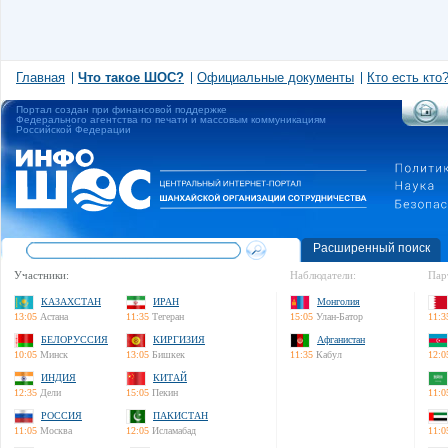
Главная
Что такое ШОС?
Официальные документы
Кто есть кто
Портал создан при финансовой поддержке
Федерального агентства по печати и массовым коммуникациям
Российской Федерации
Расширенный поиск
Участники:
Наблюдатели:
Пар
КАЗАХСТАН
ИРАН
Монголия
13:05
Астана
11:35
Тегеран
15:05
Улан-Батор
11:3
БЕЛОРУССИЯ
КИРГИЗИЯ
Афганистан
10:05
Минск
13:05
Бишкек
11:35
Кабул
12:0
ИНДИЯ
КИТАЙ
12:35
Дели
15:05
Пекин
11:0
РОССИЯ
ПАКИСТАН
11:05
Москва
12:05
Исламабад
11:0