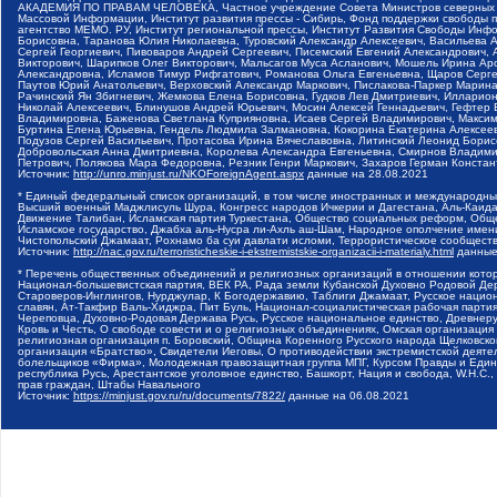
АКАДЕМИЯ ПО ПРАВАМ ЧЕЛОВЕКА, Частное учреждение Совета Министров северных стр
Массовой Информации, Институт развития прессы - Сибирь, Фонд поддержки свободы 
агентство МЕМО. РУ, Институт региональной прессы, Институт Развития Свободы Инф
Борисовна, Таранова Юлия Николаевна, Туровский Александр Алексеевич, Васильева 
Сергей Георгиевич, Пивоваров Андрей Сергеевич, Писемский Евгений Александрович,
Викторович, Шарипков Олег Викторович, Мальсагов Муса Асланович, Мошель Ирина Ар
Александровна, Исламов Тимур Рифгатович, Романова Ольга Евгеньевна, Щаров Серг
Паутов Юрий Анатольевич, Верховский Александр Маркович, Пислакова-Паркер Марина
Рачинский Ян Збигневич, Жемкова Елена Борисовна, Гудков Лев Дмитриевич, Иллари
Николай Алексеевич, Блинушов Андрей Юрьевич, Мосин Алексей Геннадьевич, Гефтер
Владимировна, Баженова Светлана Куприяновна, Исаев Сергей Владимирович, Максим
Буртина Елена Юрьевна, Гендель Людмила Залмановна, Кокорина Екатерина Алексеев
Подузов Сергей Васильевич, Протасова Ирина Вячеславовна, Литинский Леонид Борис
Добровольская Анна Дмитриевна, Королева Александра Евгеньевна, Смирнов Владими
Петрович, Полякова Мара Федоровна, Резник Генри Маркович, Захаров Герман Конста
Источник:
http://unro.minjust.ru/NKOForeignAgent.aspx
данные на
28.08.2021
* Единый федеральный список организаций, в том числе иностранных и международны
Высший военный Маджлисуль Шура, Конгресс народов Ичкерии и Дагестана, Аль-Каида, 
Движение Талибан, Исламская партия Туркестана, Общество социальных реформ, Общес
Исламское государство, Джабха аль-Нусра ли-Ахль аш-Шам, Народное ополчение имен
Чистопольский Джамаат, Рохнамо ба суи давлати исломи, Террористическое сообщест
Источник:
http://nac.gov.ru/terroristicheskie-i-ekstremistskie-organizacii-i-materialy.html
данные
* Перечень общественных объединений и религиозных организаций в отношении котор
Национал-большевистская партия, ВЕК РА, Рада земли Кубанской Духовно Родовой Де
Староверов-Инглингов, Нурджулар, К Богодержавию, Таблиги Джамаат, Русское наци
славян, Ат-Такфир Валь-Хиджра, Пит Буль, Национал-социалистическая рабочая парт
Череповца, Духовно-Родовая Держава Русь, Русское национальное единство, Древнер
Кровь и Честь, О свободе совести и о религиозных объединениях, Омская организаци
религиозная организация п. Боровский, Община Коренного Русского народа Щелковског
организация «Братство», Свидетели Иеговы, О противодействии экстремистской деяте
болельщиков «Фирма», Молодежная правозащитная группа МПГ, Курсом Правды и Единен
республика Русь, Арестантское уголовное единство, Башкорт, Нация и свобода, W.H.С
прав граждан, Штабы Навального
Источник:
https://minjust.gov.ru/ru/documents/7822/
данные на
06.08.2021