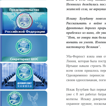
Немногих дождались пос
жителей села, не вернувш
Искаку Бузубаеву пове
Рассказывать о войне
фронтовых дорогах проры
прибежал из кино, где у
"Нет, не говори так больш
воевать он умеет. Именн
настоящему Великая".
Уба-Форпост взяла имя о
Линия, которая была постр
Иртыше начали строить Но
всем селом пришлось пере
Одновременно перенесли 
своим односельчанам, пог
Искак Бузубаев был первым
уже с 8 лет работал батр
колхозы. Искаку доверил
охранное оружие, посколь