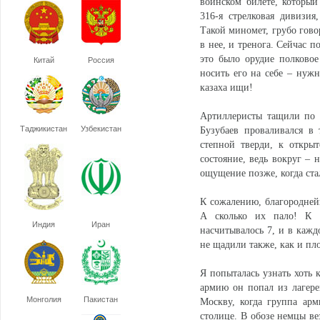
воинском билете, который 
316-я стрелковая дивизия
Такой миномет, грубо говор
в нее, и тренога. Сейчас 
это было орудие полково
Китай
Россия
носить его на себе – нужн
казаха ищи!
Артиллеристы тащили по б
Таджикистан
Узбекистан
Бузубаев проваливался в
степной тверди, к открыт
состояние, ведь вокруг – 
ощущение позже, когда ста
К сожалению, благородней
А сколько их пало! К 1
Индия
Иран
насчитывалось 7, и в кажд
не щадили также, как и пло
Я попыталась узнать хоть 
армию он попал из лагере
Монголия
Пакистан
Москву, когда группа ар
столице. В обозе немцы ве