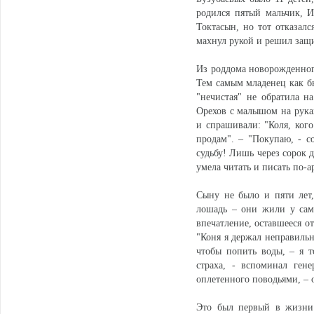
родился пятый мальчик, И
Токтасын, но тот отказалс
махнул рукой и решил защи
Из роддома новорожденного
Тем самым младенец как бы
"нечистая" не обратила н
Орехов с малышом на рука
и спрашивали: "Коля, кого
продам". – "Покупаю, - с
судьбу! Лишь через сорок 
умела читать и писать по-а
Сыну не было и пяти лет,
лошадь – они жили у само
впечатление, оставшееся от
"Коня я держал неправильно
чтобы попить воды, – я т
страха, - вспоминал ген
оплетенного поводьями, – о
Это был первый в жизни 