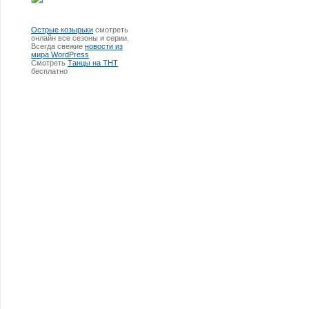
Острые козырьки
смотреть
онлайн все сезоны и серии.
Всегда свежие
новости из
мира WordPress
Смотреть
Танцы на ТНТ
бесплатно