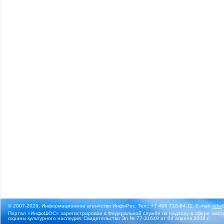
© 2007-2026, Информационное агентство ИнфоРос. Тел.: +7 495 718-84-11, E-mail:
info
Портал «ИнфоШОС» зарегистрирован в Федеральной службе по надзору в сфере массо
охраны культурного наследия. Свидетельство Эл № 77-31649 от 04 апреля 2008 г.