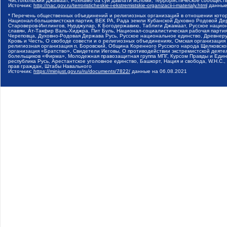
Чистопольский Джамаат, Рохнамо ба суи давлати исломи, Террористическое сообщест
Источник:
http://nac.gov.ru/terroristicheskie-i-ekstremistskie-organizacii-i-materialy.html
данные
* Перечень общественных объединений и религиозных организаций в отношении котор
Национал-большевистская партия, ВЕК РА, Рада земли Кубанской Духовно Родовой Де
Староверов-Инглингов, Нурджулар, К Богодержавию, Таблиги Джамаат, Русское наци
славян, Ат-Такфир Валь-Хиджра, Пит Буль, Национал-социалистическая рабочая парт
Череповца, Духовно-Родовая Держава Русь, Русское национальное единство, Древнер
Кровь и Честь, О свободе совести и о религиозных объединениях, Омская организаци
религиозная организация п. Боровский, Община Коренного Русского народа Щелковског
организация «Братство», Свидетели Иеговы, О противодействии экстремистской деяте
болельщиков «Фирма», Молодежная правозащитная группа МПГ, Курсом Правды и Единен
республика Русь, Арестантское уголовное единство, Башкорт, Нация и свобода, W.H.С
прав граждан, Штабы Навального
Источник:
https://minjust.gov.ru/ru/documents/7822/
данные на
06.08.2021