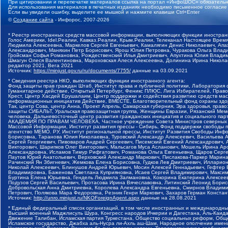
При цитировании и перепечатке материалов ссылка на портал «ИнфоШОС» обязательн
Для использования материалов в печатных изданиях необходимо письменное согласие
Если вы увидели ошибку, выделите ее мышкой и нажмите клавиши Ctrl+Enter
©
Создание сайта
- Инфорос, 2007-2026
* Реестр иностранных средств массовой информации, выполняющих функции иностранн
Голос Америки, Idel.Реалии, Кавказ.Реалии, Крым.Реалии, Телеканал Настоящее Время
Людмила Алексеевна, Маркелов Сергей Евгеньевич, Камалягин Денис Николаевич, Апах
Александрович, Маняхин Петр Борисович, Ярош Юлия Петровна, Чуракова Ольга Влади
Гройсман Софья Романовна, Рождественский Илья Дмитриевич, Апухтина Юлия Владимир
Шмагун Олеся Валентиновна, Мароховская Алеся Алексеевна, Долинина Ирина Никола
редактор 2021, Вега 2021
Источник:
https://minjust.gov.ru/ru/documents/7755/
данные на
03.09.2021
* Сведения реестра НКО, выполняющих функции иностранного агента:
Фонд защиты прав граждан Штаб, Институт права и публичной политики, Лаборатория
Гуманитарное действие, Открытый Петербург, Феникс ПЛЮС, Лига Избирателей, Правов
Крест, Центр Хасдей Ерушалаим, Центр поддержки и содействия развитию средств мас
информационных инициатив Действие, ВМЕСТЕ, Благотворительный фонд охраны здоров
Так, центр Сова, центр Анна, Проект Апрель, Самарская губерния, Эра здоровья, пр
защиты СИБАЛЬТ, Уральская правозащитная группа, Женщины Евразии, Рязанский Мемо
человека, Дальневосточный центр развития гражданских инициатив и социального пар
АКАДЕМИЯ ПО ПРАВАМ ЧЕЛОВЕКА, Частное учреждение Совета Министров северных стр
Массовой Информации, Институт развития прессы - Сибирь, Фонд поддержки свободы 
агентство МЕМО. РУ, Институт региональной прессы, Институт Развития Свободы Инф
Борисовна, Таранова Юлия Николаевна, Туровский Александр Алексеевич, Васильева 
Сергей Георгиевич, Пивоваров Андрей Сергеевич, Писемский Евгений Александрович,
Викторович, Шарипков Олег Викторович, Мальсагов Муса Асланович, Мошель Ирина Ар
Александровна, Исламов Тимур Рифгатович, Романова Ольга Евгеньевна, Щаров Серг
Паутов Юрий Анатольевич, Верховский Александр Маркович, Пислакова-Паркер Марина
Рачинский Ян Збигневич, Жемкова Елена Борисовна, Гудков Лев Дмитриевич, Иллари
Николай Алексеевич, Блинушов Андрей Юрьевич, Мосин Алексей Геннадьевич, Гефтер
Владимировна, Баженова Светлана Куприяновна, Исаев Сергей Владимирович, Максим
Буртина Елена Юрьевна, Гендель Людмила Залмановна, Кокорина Екатерина Алексеев
Подузов Сергей Васильевич, Протасова Ирина Вячеславовна, Литинский Леонид Борис
Добровольская Анна Дмитриевна, Королева Александра Евгеньевна, Смирнов Владими
Петрович, Полякова Мара Федоровна, Резник Генри Маркович, Захаров Герман Конста
Источник:
http://unro.minjust.ru/NKOForeignAgent.aspx
данные на
28.08.2021
* Единый федеральный список организаций, в том числе иностранных и международны
Высший военный Маджлисуль Шура, Конгресс народов Ичкерии и Дагестана, Аль-Каида, 
Движение Талибан, Исламская партия Туркестана, Общество социальных реформ, Общес
Исламское государство, Джабха аль-Нусра ли-Ахль аш-Шам, Народное ополчение имен