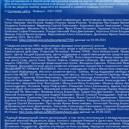
При цитировании и перепечатке материалов ссылка на портал «ИнфоШОС» обязательн
Для использования материалов в печатных изданиях необходимо письменное согласие
Если вы увидели ошибку, выделите ее мышкой и нажмите клавиши Ctrl+Enter
©
Создание сайта
- Инфорос, 2007-2026
* Реестр иностранных средств массовой информации, выполняющих функции иностранн
Голос Америки, Idel.Реалии, Кавказ.Реалии, Крым.Реалии, Телеканал Настоящее Время
Людмила Алексеевна, Маркелов Сергей Евгеньевич, Камалягин Денис Николаевич, Апах
Александрович, Маняхин Петр Борисович, Ярош Юлия Петровна, Чуракова Ольга Влади
Гройсман Софья Романовна, Рождественский Илья Дмитриевич, Апухтина Юлия Владимир
Шмагун Олеся Валентиновна, Мароховская Алеся Алексеевна, Долинина Ирина Никола
редактор 2021, Вега 2021
Источник:
https://minjust.gov.ru/ru/documents/7755/
данные на
03.09.2021
* Сведения реестра НКО, выполняющих функции иностранного агента:
Фонд защиты прав граждан Штаб, Институт права и публичной политики, Лаборатория
Гуманитарное действие, Открытый Петербург, Феникс ПЛЮС, Лига Избирателей, Правов
Крест, Центр Хасдей Ерушалаим, Центр поддержки и содействия развитию средств мас
информационных инициатив Действие, ВМЕСТЕ, Благотворительный фонд охраны здоров
Так, центр Сова, центр Анна, Проект Апрель, Самарская губерния, Эра здоровья, пр
защиты СИБАЛЬТ, Уральская правозащитная группа, Женщины Евразии, Рязанский Мемо
человека, Дальневосточный центр развития гражданских инициатив и социального пар
АКАДЕМИЯ ПО ПРАВАМ ЧЕЛОВЕКА, Частное учреждение Совета Министров северных стр
Массовой Информации, Институт развития прессы - Сибирь, Фонд поддержки свободы 
агентство МЕМО. РУ, Институт региональной прессы, Институт Развития Свободы Инф
Борисовна, Таранова Юлия Николаевна, Туровский Александр Алексеевич, Васильева 
Сергей Георгиевич, Пивоваров Андрей Сергеевич, Писемский Евгений Александрович,
Викторович, Шарипков Олег Викторович, Мальсагов Муса Асланович, Мошель Ирина Ар
Александровна, Исламов Тимур Рифгатович, Романова Ольга Евгеньевна, Щаров Серг
Паутов Юрий Анатольевич, Верховский Александр Маркович, Пислакова-Паркер Марина
Рачинский Ян Збигневич, Жемкова Елена Борисовна, Гудков Лев Дмитриевич, Иллари
Николай Алексеевич, Блинушов Андрей Юрьевич, Мосин Алексей Геннадьевич, Гефтер
Владимировна, Баженова Светлана Куприяновна, Исаев Сергей Владимирович, Максим
Буртина Елена Юрьевна, Гендель Людмила Залмановна, Кокорина Екатерина Алексеев
Подузов Сергей Васильевич, Протасова Ирина Вячеславовна, Литинский Леонид Борис
Добровольская Анна Дмитриевна, Королева Александра Евгеньевна, Смирнов Владими
Петрович, Полякова Мара Федоровна, Резник Генри Маркович, Захаров Герман Конста
Источник:
http://unro.minjust.ru/NKOForeignAgent.aspx
данные на
28.08.2021
* Единый федеральный список организаций, в том числе иностранных и международны
Высший военный Маджлисуль Шура, Конгресс народов Ичкерии и Дагестана, Аль-Каида, 
Движение Талибан, Исламская партия Туркестана, Общество социальных реформ, Общес
Исламское государство, Джабха аль-Нусра ли-Ахль аш-Шам, Народное ополчение имен