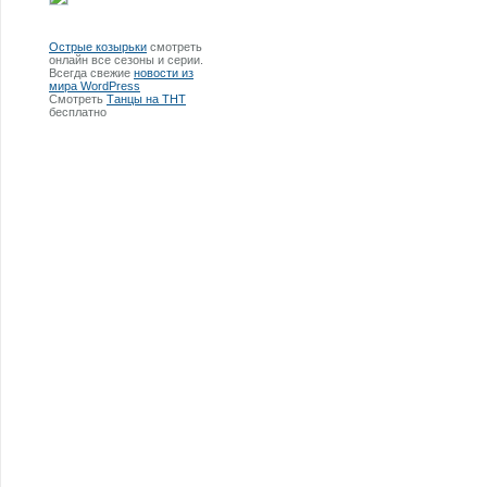
Острые козырьки
смотреть
онлайн все сезоны и серии.
Всегда свежие
новости из
мира WordPress
Смотреть
Танцы на ТНТ
бесплатно