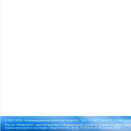
© 2007-2026, Информационное агентство ИнфоРос. Тел.: +7 495 718-84-11, E-mail:
info
Портал «ИнфоШОС» зарегистрирован в Федеральной службе по надзору в сфере массо
охраны культурного наследия. Свидетельство Эл № 77-31649 от 04 апреля 2008 г.