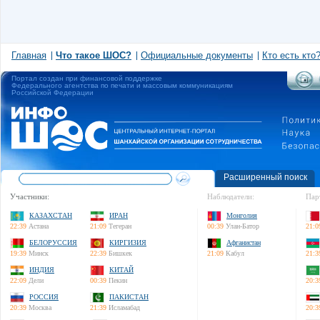
Главная
Что такое ШОС?
Официальные документы
Кто есть кто
Портал создан при финансовой поддержке
Федерального агентства по печати и массовым коммуникациям
Российской Федерации
Расширенный поиск
Участники:
Наблюдатели:
Пар
КАЗАХСТАН
ИРАН
Монголия
22:39
Астана
21:09
Тегеран
00:39
Улан-Батор
21:0
БЕЛОРУССИЯ
КИРГИЗИЯ
Афганистан
19:39
Минск
22:39
Бишкек
21:09
Кабул
21:3
ИНДИЯ
КИТАЙ
22:09
Дели
00:39
Пекин
20:3
РОССИЯ
ПАКИСТАН
20:39
Москва
21:39
Исламабад
20:3