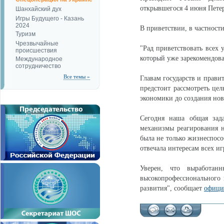
открывшегося 4 июня Пете
Шанхайский дух
Игры Будущего - Казань
2024
В приветствии, в частности
Туризм
Чрезвычайные
"Рад приветствовать всех 
происшествия
который уже зарекомендов
Международное
сотрудничество
Все темы »
Главам государств и прави
предстоит рассмотреть це
экономики до создания нов
Сегодня наша общая зада
механизмы реагирования н
была не только жизнеспосо
отвечала интересам всех и
Уверен, что выработа
высокопрофессионального
развития", сообщает
офици