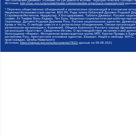
Чистопольский Джамаат, Рохнамо ба суи давлати исломи, Террористическое сообщест
Источник:
http://nac.gov.ru/terroristicheskie-i-ekstremistskie-organizacii-i-materialy.html
данные
* Перечень общественных объединений и религиозных организаций в отношении котор
Национал-большевистская партия, ВЕК РА, Рада земли Кубанской Духовно Родовой Де
Староверов-Инглингов, Нурджулар, К Богодержавию, Таблиги Джамаат, Русское наци
славян, Ат-Такфир Валь-Хиджра, Пит Буль, Национал-социалистическая рабочая парт
Череповца, Духовно-Родовая Держава Русь, Русское национальное единство, Древнер
Кровь и Честь, О свободе совести и о религиозных объединениях, Омская организаци
религиозная организация п. Боровский, Община Коренного Русского народа Щелковског
организация «Братство», Свидетели Иеговы, О противодействии экстремистской деяте
болельщиков «Фирма», Молодежная правозащитная группа МПГ, Курсом Правды и Единен
республика Русь, Арестантское уголовное единство, Башкорт, Нация и свобода, W.H.С
прав граждан, Штабы Навального
Источник:
https://minjust.gov.ru/ru/documents/7822/
данные на
06.08.2021