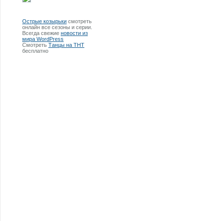
Острые козырьки
смотреть
онлайн все сезоны и серии.
Всегда свежие
новости из
мира WordPress
Смотреть
Танцы на ТНТ
бесплатно