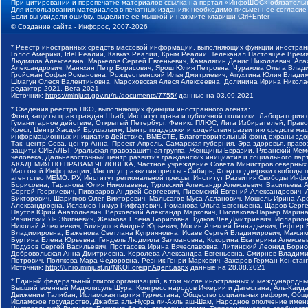
При цитировании и перепечатке материалов ссылка на портал «ИнфоШОС» обязательн
Для использования материалов в печатных изданиях необходимо письменное согласие
Если вы увидели ошибку, выделите ее мышкой и нажмите клавиши Ctrl+Enter
©
Создание сайта
- Инфорос, 2007-2026
* Реестр иностранных средств массовой информации, выполняющих функции иностранн
Голос Америки, Idel.Реалии, Кавказ.Реалии, Крым.Реалии, Телеканал Настоящее Время
Людмила Алексеевна, Маркелов Сергей Евгеньевич, Камалягин Денис Николаевич, Апах
Александрович, Маняхин Петр Борисович, Ярош Юлия Петровна, Чуракова Ольга Влади
Гройсман Софья Романовна, Рождественский Илья Дмитриевич, Апухтина Юлия Владимир
Шмагун Олеся Валентиновна, Мароховская Алеся Алексеевна, Долинина Ирина Никола
редактор 2021, Вега 2021
Источник:
https://minjust.gov.ru/ru/documents/7755/
данные на
03.09.2021
* Сведения реестра НКО, выполняющих функции иностранного агента:
Фонд защиты прав граждан Штаб, Институт права и публичной политики, Лаборатория
Гуманитарное действие, Открытый Петербург, Феникс ПЛЮС, Лига Избирателей, Правов
Крест, Центр Хасдей Ерушалаим, Центр поддержки и содействия развитию средств мас
информационных инициатив Действие, ВМЕСТЕ, Благотворительный фонд охраны здоров
Так, центр Сова, центр Анна, Проект Апрель, Самарская губерния, Эра здоровья, пр
защиты СИБАЛЬТ, Уральская правозащитная группа, Женщины Евразии, Рязанский Мемо
человека, Дальневосточный центр развития гражданских инициатив и социального пар
АКАДЕМИЯ ПО ПРАВАМ ЧЕЛОВЕКА, Частное учреждение Совета Министров северных стр
Массовой Информации, Институт развития прессы - Сибирь, Фонд поддержки свободы 
агентство МЕМО. РУ, Институт региональной прессы, Институт Развития Свободы Инф
Борисовна, Таранова Юлия Николаевна, Туровский Александр Алексеевич, Васильева 
Сергей Георгиевич, Пивоваров Андрей Сергеевич, Писемский Евгений Александрович,
Викторович, Шарипков Олег Викторович, Мальсагов Муса Асланович, Мошель Ирина Ар
Александровна, Исламов Тимур Рифгатович, Романова Ольга Евгеньевна, Щаров Серг
Паутов Юрий Анатольевич, Верховский Александр Маркович, Пислакова-Паркер Марина
Рачинский Ян Збигневич, Жемкова Елена Борисовна, Гудков Лев Дмитриевич, Иллари
Николай Алексеевич, Блинушов Андрей Юрьевич, Мосин Алексей Геннадьевич, Гефтер
Владимировна, Баженова Светлана Куприяновна, Исаев Сергей Владимирович, Максим
Буртина Елена Юрьевна, Гендель Людмила Залмановна, Кокорина Екатерина Алексеев
Подузов Сергей Васильевич, Протасова Ирина Вячеславовна, Литинский Леонид Борис
Добровольская Анна Дмитриевна, Королева Александра Евгеньевна, Смирнов Владими
Петрович, Полякова Мара Федоровна, Резник Генри Маркович, Захаров Герман Конста
Источник:
http://unro.minjust.ru/NKOForeignAgent.aspx
данные на
28.08.2021
* Единый федеральный список организаций, в том числе иностранных и международны
Высший военный Маджлисуль Шура, Конгресс народов Ичкерии и Дагестана, Аль-Каида, 
Движение Талибан, Исламская партия Туркестана, Общество социальных реформ, Общес
Исламское государство, Джабха аль-Нусра ли-Ахль аш-Шам, Народное ополчение имен