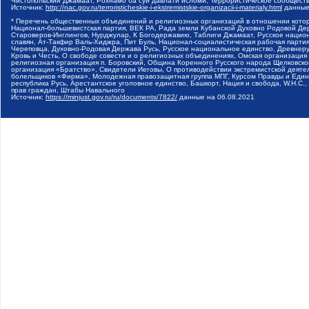
Чистопольский Джамаат, Рохнамо ба суи давлати исломи, Террористическое сообщест
Источник:
http://nac.gov.ru/terroristicheskie-i-ekstremistskie-organizacii-i-materialy.html
данные
* Перечень общественных объединений и религиозных организаций в отношении котор
Национал-большевистская партия, ВЕК РА, Рада земли Кубанской Духовно Родовой Де
Староверов-Инглингов, Нурджулар, К Богодержавию, Таблиги Джамаат, Русское наци
славян, Ат-Такфир Валь-Хиджра, Пит Буль, Национал-социалистическая рабочая парт
Череповца, Духовно-Родовая Держава Русь, Русское национальное единство, Древнер
Кровь и Честь, О свободе совести и о религиозных объединениях, Омская организаци
религиозная организация п. Боровский, Община Коренного Русского народа Щелковског
организация «Братство», Свидетели Иеговы, О противодействии экстремистской деяте
болельщиков «Фирма», Молодежная правозащитная группа МПГ, Курсом Правды и Единен
республика Русь, Арестантское уголовное единство, Башкорт, Нация и свобода, W.H.С
прав граждан, Штабы Навального
Источник:
https://minjust.gov.ru/ru/documents/7822/
данные на
06.08.2021