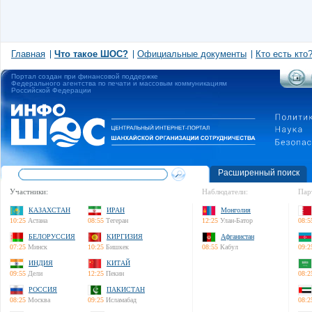
Главная
Что такое ШОС?
Официальные документы
Кто есть кто
Портал создан при финансовой поддержке
Федерального агентства по печати и массовым коммуникациям
Российской Федерации
Расширенный поиск
Участники:
Наблюдатели:
Пар
КАЗАХСТАН
ИРАН
Монголия
10:25
Астана
08:55
Тегеран
12:25
Улан-Батор
08:5
БЕЛОРУССИЯ
КИРГИЗИЯ
Афганистан
07:25
Минск
10:25
Бишкек
08:55
Кабул
09:2
ИНДИЯ
КИТАЙ
09:55
Дели
12:25
Пекин
08:2
РОССИЯ
ПАКИСТАН
08:25
Москва
09:25
Исламабад
08:2