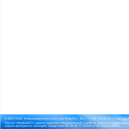
© 2007-2026, Информационное агентство ИнфоРос. Тел.: +7 495 718-84-11, E-mail:
info
Портал «ИнфоШОС» зарегистрирован в Федеральной службе по надзору в сфере массо
охраны культурного наследия. Свидетельство Эл № 77-31649 от 04 апреля 2008 г.