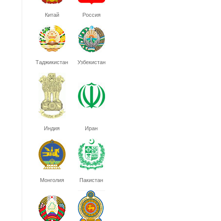
Китай
Россия
Таджикистан
Узбекистан
Индия
Иран
Монголия
Пакистан