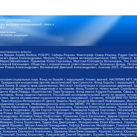
mail:
info@infoshos.ru
ре массовых коммуникаций, связи и
8 г.
язательна.
согласие редакции
иностранного агента:
щее Время, Azatliq Radiosi, PCE/PC, Сибирь.Реалии, Фактограф, Север.Реалии, Радио Св
ончич Дарья Александровна, Medusa Project, Первое антикоррупционное СМИ, VTimes.io, 
ария Михайловна, Лукьянова Юлия Сергеевна, Маетная Елизавета Витальевна, The Insid
ексей Евгеньевич, Общество с ограниченной ответственностью Телеканал Дождь, Петров 
н Роман Александрович, Великовский Дмитрий Александрович, Альтаир 2021, Ромашки мо
оратория социальных наук, Фонд по борьбе с коррупцией, Альянс врачей, НАСИЛИЮ.НЕТ, 
Гражданская инициатива против экологической преступности, Фонд борьбы с коррупцией,
чая Линия, В защиту прав заключенных, Институт глобализации и социальных движений,
тельный фонд помощи осужденным и их семьям, Фонд Тольятти, Новое время, Серебряная т
Центр Юрия Левады, Издательство Парк Гагарина, Фонд имени Андрея Рылькова, Сфера, 
еловека, Фонд защиты гласности, Российский исследовательский центр по правам челове
йствие, Центр независимых социологических исследований, Сутяжник, АКАДЕМИЯ ПО ПР
р Трансперенси Интернешнл-Р, Центр Защиты Прав Средств Массовой Информации, Институ
 академика Сахарова, Информационное агентство МЕМО. РУ, Институт региональной пресс
Лилия Айратовна, Сидорович Ольга Борисовна, Таранова Юлия Николаевна, Туровский Ал
а Ольга Андреевна, Дугин Сергей Георгиевич, Пивоваров Андрей Сергеевич, Писемский Е
в Роман Викторович, Шарипков Олег Викторович, Мальсагов Муса Асланович, Мошель Ири
ександровна, Исламов Тимур Рифгатович, Романова Ольга Евгеньевна, Щаров Сергей Але
льевич, Верховский Александр Маркович, Пислакова-Паркер Марина Петровна, Кочеткова
, Жемкова Елена Борисовна, Гудков Лев Дмитриевич, Илларионова Юлия Юрьевна, Саранг
Андрей Юрьевич, Мосин Алексей Геннадьевич, Гефтер Валентин Михайлович, Симонов Але
а, Исаев Сергей Владимирович, Максимов Сергей Владимирович, Беляев Сергей Иванович
 Кокорина Екатерина Алексеевна, Шуманов Илья Вячеславович, Арапова Галина Юрьевна
Литинский Леонид Борисович, Лукашевский Сергей Маркович, Бахмин Вячеслав Иванович,