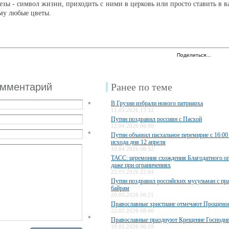
езы - символ жизни, приходить с ними в церковь или просто ставить в в
ему любые цветы.
Поделиться…
омментарий
Ранее по теме
В Грузии избрали нового патриарха
*
11.05.2026 15:32
Путин поздравил россиян с Пасхой
12.04.2026 08:00
*
Путин объявил пасхальное перемирие с 16:00
исхода дня 12 апреля
10.04.2026 06:32
ТАСС: церемония схождения Благодатного ог
даже при ограничениях
22.03.2026 22:04
Путин поздравил российских мусульман с пр
байрам
20.03.2026 06:21
Православные христиане отмечают Прощеное
22.02.2026 08:40
*
Православные празднуют Крещение Господн
19.01.2026 06:19