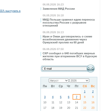
06.08.2026 16:23
Заявления МИД России
США выступить в
06.08.2026 16:18
МИД Польши сравнил идею переноса
посольства России с разрывом
отношений
06.08.2026 16:13
Иран и Оман договорились о схеме
возобновления движения через
Ормузский пролив на 60 дней
06.08.2026 07:50
СКР сообщил о 640 погибших мирных
жителях при вторжении ВСУ в Курскую
область
Пн
Вт
Ср
Чт
Пт
Сб
Вс
1
2
3
4
5
6
7
8
9
10
11
12
13
14
15
16
17
18
19
20
21
22
23