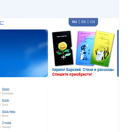
RU
EN
CN
С"
Непал
5
Катманду
Катар
5
Доха
Мальдивы
5
Мале
Турция
5
Анкара