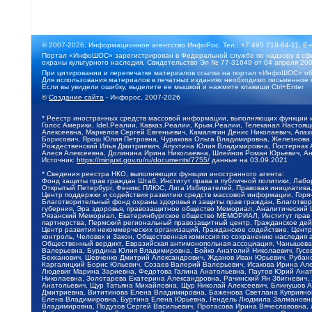
© 2007-2026, Информационное агентство ИнфоРос. Тел.: +7 495 718-84-11, E-
Портал «ИнфоШОС» зарегистрирован в Федеральной службе по надзору в сфе
охраны культурного наследия. Свидетельство Эл № 77-31649 от 04 апреля 200
При цитировании и перепечатке материалов ссылка на портал «ИнфоШОС» об
Для использования материалов в печатных изданиях необходимо письменное 
Если вы увидели ошибку, выделите ее мышкой и нажмите клавиши Ctrl+Enter
©
Создание сайта
- Инфорос, 2007-2026
* Реестр иностранных средств массовой информации, выполняющих функции 
Голос Америки, Idel.Реалии, Кавказ.Реалии, Крым.Реалии, Телеканал Настоя
Алексеевна, Маркелов Сергей Евгеньевич, Камалягин Денис Николаевич, Апах
Борисович, Ярош Юлия Петровна, Чуракова Ольга Владимировна, Железнова М
Рождественский Илья Дмитриевич, Апухтина Юлия Владимировна, Постернак Ал
Алеся Алексеевна, Долинина Ирина Николаевна, Шлейнов Роман Юрьевич, Ани
Источник:
https://minjust.gov.ru/ru/documents/7755/
данные на
03.09.2021
* Сведения реестра НКО, выполняющих функции иностранного агента:
Фонд защиты прав граждан Штаб, Институт права и публичной политики, Лаб
Открытый Петербург, Феникс ПЛЮС, Лига Избирателей, Правовая инициатива, 
Центр поддержки и содействия развитию средств массовой информации, Горя
Благотворительный фонд охраны здоровья и защиты прав граждан, Благотвори
губерния, Эра здоровья, правозащитное общество Мемориал, Аналитический 
Рязанский Мемориал, Екатеринбургское общество МЕМОРИАЛ, Институт прав ч
партнерства, Пермский региональный правозащитный центр, Гражданское де
Центр развития некоммерческих организаций, Гражданское содействие, Цент
контроль, Человек и Закон, Общественная комиссия по сохранению наследия
Общественный вердикт, Евразийская антимонопольная ассоциация, Чанышева 
Валерьевна, Бурдина Юлия Владимировна, Бойко Анатолий Николаевич, Гусев
Бекханович, Шевченко Дмитрий Александрович, Жданов Иван Юрьевич, Рубано
Каргалицкий Борис Юльевич, Созаев Валерий Валерьевич, Исакова Ирина Ал
Людевиг Марина Зариевна, Федотова Галина Анатольевна, Паутов Юрий Анато
Николаевна, Золотарева Екатерина Александровна, Рачинский Ян Збигневич
Анатольевич, Щур Татьяна Михайловна, Щур Николай Алексеевич, Блинушов 
Дмитриевна, Вититинова Елена Владимировна, Баженова Светлана Куприяновн
Елена Владимировна, Буртина Елена Юрьевна, Гендель Людмила Залмановна,
Владимировна, Подузов Сергей Васильевич, Протасова Ирина Вячеславовна, 