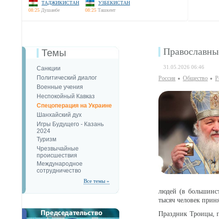
ТАДЖИКИСТАН
УЗБЕКИСТАН
08:25
Душанбе
08:25
Ташкент
Православны
Темы
31.05.2026 06:46
Санкции
Политический диалог
Россия
Общество
Р
Военные учения
Неспокойный Кавказ
Спецоперация на Украине
Шанхайский дух
Игры Будущего - Казань
2024
Туризм
Чрезвычайные
происшествия
Международное
сотрудничество
Все темы »
людей (в большинст
тысяч человек приня
Праздник Троицы, п