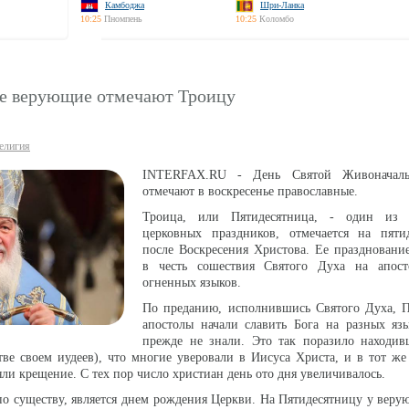
Камбоджа
Шри-Ланка
10:25
Пномпень
10:25
Коломбо
е верующие отмечают Троицу
елигия
INTERFAX.RU - День Святой Живоначал
отмечают в воскресенье православные.
Троица, или Пятидесятница, - один из д
церковных праздников, отмечается на пяти
после Воскресения Христова. Ее праздновани
в честь сошествия Святого Духа на апос
огненных языков.
По преданию, исполнившись Святого Духа, П
апостолы начали славить Бога на разных язы
прежде не знали. Это так поразило находив
ве своем иудеев), что многие уверовали в Иисуса Христа, и в тот же
ли крещение. С тех пор число христиан день ото дня увеличивалось.
о существу, является днем рождения Церкви. На Пятидесятницу у вер