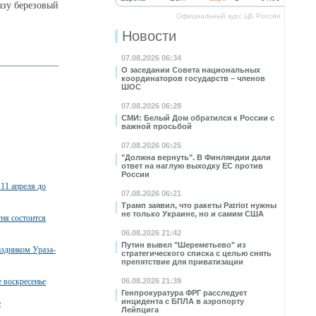
азу березовый
Официальный курс ЦБ России
Новости
07.08.2026 06:34
О заседании Совета национальных
координаторов государств – членов
ШОС
07.08.2026 06:28
СМИ: Белый Дом обратился к России с
важной просьбой
07.08.2026 06:25
"Должна вернуть". В Финляндии дали
ответ на наглую выходку ЕС против
России
 11 апреля до
07.08.2026 06:21
Трамп заявил, что ракеты Patriot нужны
не только Украине, но и самим США
ня состоится
06.08.2026 21:42
Путин вывел "Шереметьево" из
аздником Ураза-
стратегического списка с целью снять
препятствие для приватизации
 воскресенье
06.08.2026 21:39
Генпрокуратура ФРГ расследует
инцидента с БПЛА в аэропорту
е
Лейпцига