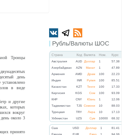
Рубль/Валюты ШОС
Страна
Код
Валюта
Ном.
Курс
ьной Троицы
Австралия
AUD
Доллар
1
57.38
Азербайджан
AZN
Манат
1
47.89
вунадесятых
Армения
AMD
Драм
100
22.23
десятый день
Индия
INR
Рупия
100
85.51
е установлено
Казахстан
KZT
Тенге
100
17.33
толов в виде
Киргизия
KGS
Сом
100
93.09
КНР
CNY
Юань
1
12.06
етр и другие
Таджикистан
TJS
Сомони
10
88.03
ках, которых
шихся вокруг
Турецкая
TRY
Лира
10
17.13
 день около 3
Узбекистан
UZS
Сум
10000
68.32
Cша
USD
Доллар
1
81.41
ующих принято
Eвропа
EUR
Евро
1
94.06