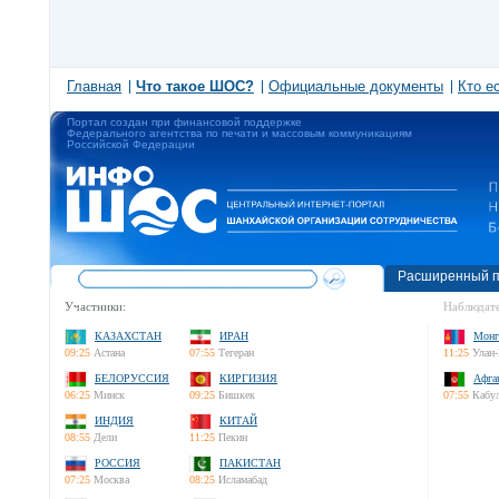
Главная
Что такое ШОС?
Официальные документы
Кто е
Портал создан при финансовой поддержке
Федерального агентства по печати и массовым коммуникациям
Российской Федерации
Расширенный п
Участники:
Наблюдате
КАЗАХСТАН
ИРАН
Монг
09:25
Астана
07:55
Тегеран
11:25
Улан-
БЕЛОРУССИЯ
КИРГИЗИЯ
Афга
06:25
Минск
09:25
Бишкек
07:55
Кабу
ИНДИЯ
КИТАЙ
08:55
Дели
11:25
Пекин
РОССИЯ
ПАКИСТАН
07:25
Москва
08:25
Исламабад