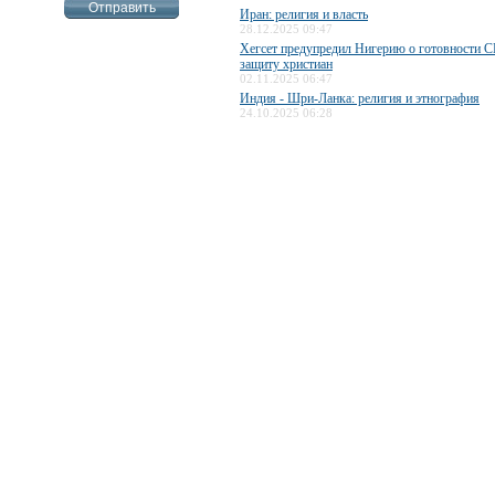
Иран: религия и власть
28.12.2025 09:47
Хегсет предупредил Нигерию о готовности 
защиту христиан
02.11.2025 06:47
Индия - Шри-Ланка: религия и этнография
24.10.2025 06:28