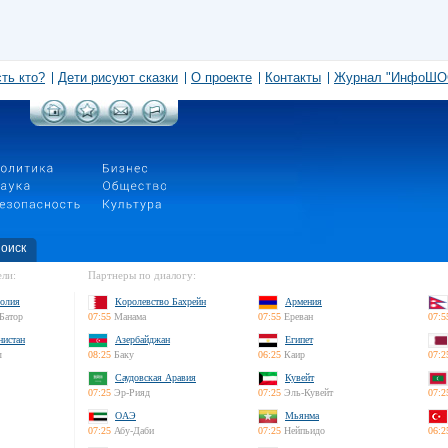
сть кто?
Дети рисуют сказки
О проекте
Контакты
Журнал "ИнфоШО
оиск
ли:
Партнеры по диалогу:
олия
Королевство Бахрейн
Армения
Батор
07:55
Манама
07:55
Ереван
07:5
нистан
Азербайджан
Египет
л
08:25
Баку
06:25
Каир
07:2
Саудовская Аравия
Кувейт
07:25
Эр-Рияд
07:25
Эль-Кувейт
07:2
ОАЭ
Мьянма
07:25
Абу-Даби
07:25
Нейпьидо
06:2