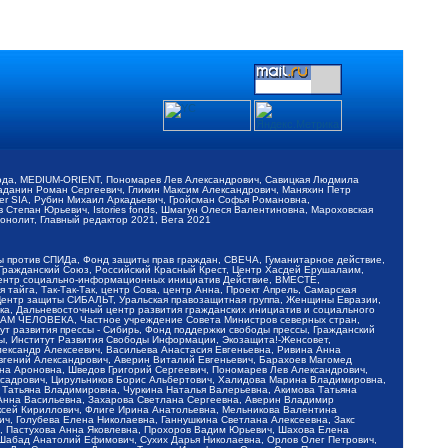
обода, MEDIUM-ORIENT, Пономарев Лев Александрович, Савицкая Людмила
Баданин Роман Сергеевич, Гликин Максим Александрович, Маняхин Петр
er SIA, Рубин Михаил Аркадьевич, Гройсман Софья Романовна,
Степан Юрьевич, Istories fonds, Шмагун Олеся Валентиновна, Мароховская
нолит, Главный редактор 2021, Вега 2021
Мы против СПИДа, Фонд защиты прав граждан, СВЕЧА, Гуманитарное действие,
 Гражданский Союз, Российский Красный Крест, Центр Хасдей Ерушалаим,
 Центр социально-информационных инициатив Действие, ВМЕСТЕ,
айга, Так-Так-Так, центр Сова, центр Анна, Проект Апрель, Самарская
Центр защиты СИБАЛЬТ, Уральская правозащитная группа, Женщины Евразии,
ка, Дальневосточный центр развития гражданских инициатив и социального
АВАМ ЧЕЛОВЕКА, Частное учреждение Совета Министров северных стран,
т развития прессы - Сибирь, Фонд поддержки свободы прессы, Гражданский
ы, Институт Развития Свободы Информации, Экозащита!-Женсовет,
ександр Алексеевич, Васильева Анастасия Евгеньевна, Ривина Анна
вгений Александрович, Аверин Виталий Евгеньевич, Барахоев Магомед
на Ароновна, Шведов Григорий Сергеевич, Пономарев Лев Александрович,
ксадрович, Цирульников Борис Альбертович, Халидова Марина Владимировна,
 Татьяна Владимировна, Чуркина Наталья Валерьевна, Акимова Татьяна
 Анна Васильевна, Захарова Светлана Сергеевна, Аверин Владимир
ксей Кириллович, Флиге Ирина Анатольевна, Мельникова Валентина
, Голубева Елена Николаевна, Ганнушкина Светлана Алексеевна, Закс
, Пастухова Анна Яковлевна, Прохоров Вадим Юрьевич, Шахова Елена
 Шабад Анатолий Ефимович, Сухих Дарья Николаевна, Орлов Олег Петрович,