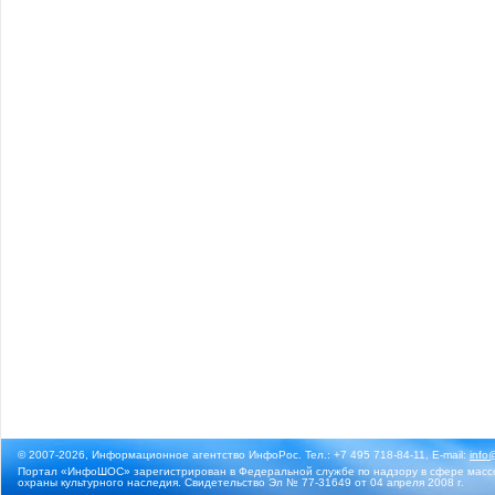
© 2007-2026, Информационное агентство ИнфоРос. Тел.: +7 495 718-84-11, E-mail:
info
Портал «ИнфоШОС» зарегистрирован в Федеральной службе по надзору в сфере массо
охраны культурного наследия. Свидетельство Эл № 77-31649 от 04 апреля 2008 г.