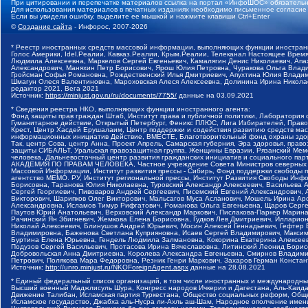
При цитировании и перепечатке материалов ссылка на портал «ИнфоШОС» обязательн
Для использования материалов в печатных изданиях необходимо письменное согласие
Если вы увидели ошибку, выделите ее мышкой и нажмите клавиши Ctrl+Enter
©
Создание сайта
- Инфорос, 2007-2026
* Реестр иностранных средств массовой информации, выполняющих функции иностранн
Голос Америки, Idel.Реалии, Кавказ.Реалии, Крым.Реалии, Телеканал Настоящее Время
Людмила Алексеевна, Маркелов Сергей Евгеньевич, Камалягин Денис Николаевич, Апах
Александрович, Маняхин Петр Борисович, Ярош Юлия Петровна, Чуракова Ольга Влади
Гройсман Софья Романовна, Рождественский Илья Дмитриевич, Апухтина Юлия Владимир
Шмагун Олеся Валентиновна, Мароховская Алеся Алексеевна, Долинина Ирина Никола
редактор 2021, Вега 2021
Источник:
https://minjust.gov.ru/ru/documents/7755/
данные на
03.09.2021
* Сведения реестра НКО, выполняющих функции иностранного агента:
Фонд защиты прав граждан Штаб, Институт права и публичной политики, Лаборатория
Гуманитарное действие, Открытый Петербург, Феникс ПЛЮС, Лига Избирателей, Правов
Крест, Центр Хасдей Ерушалаим, Центр поддержки и содействия развитию средств мас
информационных инициатив Действие, ВМЕСТЕ, Благотворительный фонд охраны здоров
Так, центр Сова, центр Анна, Проект Апрель, Самарская губерния, Эра здоровья, пр
защиты СИБАЛЬТ, Уральская правозащитная группа, Женщины Евразии, Рязанский Мемо
человека, Дальневосточный центр развития гражданских инициатив и социального пар
АКАДЕМИЯ ПО ПРАВАМ ЧЕЛОВЕКА, Частное учреждение Совета Министров северных стр
Массовой Информации, Институт развития прессы - Сибирь, Фонд поддержки свободы 
агентство МЕМО. РУ, Институт региональной прессы, Институт Развития Свободы Инф
Борисовна, Таранова Юлия Николаевна, Туровский Александр Алексеевич, Васильева 
Сергей Георгиевич, Пивоваров Андрей Сергеевич, Писемский Евгений Александрович,
Викторович, Шарипков Олег Викторович, Мальсагов Муса Асланович, Мошель Ирина Ар
Александровна, Исламов Тимур Рифгатович, Романова Ольга Евгеньевна, Щаров Серг
Паутов Юрий Анатольевич, Верховский Александр Маркович, Пислакова-Паркер Марина
Рачинский Ян Збигневич, Жемкова Елена Борисовна, Гудков Лев Дмитриевич, Иллари
Николай Алексеевич, Блинушов Андрей Юрьевич, Мосин Алексей Геннадьевич, Гефтер
Владимировна, Баженова Светлана Куприяновна, Исаев Сергей Владимирович, Максим
Буртина Елена Юрьевна, Гендель Людмила Залмановна, Кокорина Екатерина Алексеев
Подузов Сергей Васильевич, Протасова Ирина Вячеславовна, Литинский Леонид Борис
Добровольская Анна Дмитриевна, Королева Александра Евгеньевна, Смирнов Владими
Петрович, Полякова Мара Федоровна, Резник Генри Маркович, Захаров Герман Конста
Источник:
http://unro.minjust.ru/NKOForeignAgent.aspx
данные на
28.08.2021
* Единый федеральный список организаций, в том числе иностранных и международны
Высший военный Маджлисуль Шура, Конгресс народов Ичкерии и Дагестана, Аль-Каида, 
Движение Талибан, Исламская партия Туркестана, Общество социальных реформ, Общес
Исламское государство, Джабха аль-Нусра ли-Ахль аш-Шам, Народное ополчение имен