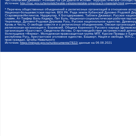
Чистопольский Джамаат, Рохнамо ба суи давлати исломи, Террористическое сообщест
Источник:
http://nac.gov.ru/terroristicheskie-i-ekstremistskie-organizacii-i-materialy.html
данные
* Перечень общественных объединений и религиозных организаций в отношении котор
Национал-большевистская партия, ВЕК РА, Рада земли Кубанской Духовно Родовой Де
Староверов-Инглингов, Нурджулар, К Богодержавию, Таблиги Джамаат, Русское наци
славян, Ат-Такфир Валь-Хиджра, Пит Буль, Национал-социалистическая рабочая парт
Череповца, Духовно-Родовая Держава Русь, Русское национальное единство, Древнер
Кровь и Честь, О свободе совести и о религиозных объединениях, Омская организаци
религиозная организация п. Боровский, Община Коренного Русского народа Щелковског
организация «Братство», Свидетели Иеговы, О противодействии экстремистской деяте
болельщиков «Фирма», Молодежная правозащитная группа МПГ, Курсом Правды и Единен
республика Русь, Арестантское уголовное единство, Башкорт, Нация и свобода, W.H.С
прав граждан, Штабы Навального
Источник:
https://minjust.gov.ru/ru/documents/7822/
данные на
06.08.2021