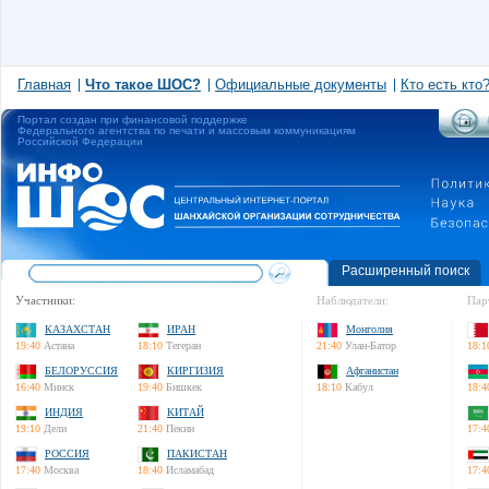
Главная
Что такое ШОС?
Официальные документы
Кто есть кто
Портал создан при финансовой поддержке
Федерального агентства по печати и массовым коммуникациям
Российской Федерации
Расширенный поиск
Участники:
Наблюдатели:
Пар
КАЗАХСТАН
ИРАН
Монголия
19:40
Астана
18:10
Тегеран
21:40
Улан-Батор
18:1
БЕЛОРУССИЯ
КИРГИЗИЯ
Афганистан
16:40
Минск
19:40
Бишкек
18:10
Кабул
18:4
ИНДИЯ
КИТАЙ
19:10
Дели
21:40
Пекин
17:4
РОССИЯ
ПАКИСТАН
17:40
Москва
18:40
Исламабад
17:4