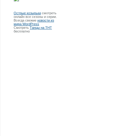
Острые козырьки
смотреть
онлайн все сезоны и серии.
Всегда свежие
новости из
мира WordPress
Смотреть
Танцы на ТНТ
бесплатно