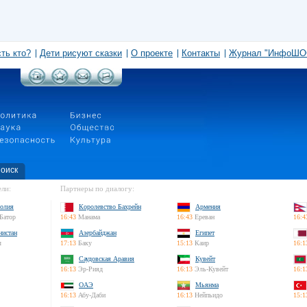
сть кто?
Дети рисуют сказки
О проекте
Контакты
Журнал "ИнфоШО
оиск
ли:
Партнеры по диалогу:
олия
Королевство Бахрейн
Армения
Батор
16:43
Манама
16:43
Ереван
16:4
нистан
Азербайджан
Египет
л
17:13
Баку
15:13
Каир
16:1
Саудовская Аравия
Кувейт
16:13
Эр-Рияд
16:13
Эль-Кувейт
16:1
ОАЭ
Мьянма
16:13
Абу-Даби
16:13
Нейпьидо
15:1