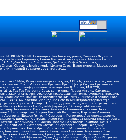
обода, MEDIUM-ORIENT, Пономарев Лев Александрович, Савицкая Людмила
Баданин Роман Сергеевич, Гликин Максим Александрович, Маняхин Петр
er SIA, Рубин Михаил Аркадьевич, Гройсман Софья Романовна,
Степан Юрьевич, Istories fonds, Шмагун Олеся Валентиновна, Мароховская
нолит, Главный редактор 2021, Вега 2021
Мы против СПИДа, Фонд защиты прав граждан, СВЕЧА, Гуманитарное действие,
 Гражданский Союз, Российский Красный Крест, Центр Хасдей Ерушалаим,
 Центр социально-информационных инициатив Действие, ВМЕСТЕ,
айга, Так-Так-Так, центр Сова, центр Анна, Проект Апрель, Самарская
Центр защиты СИБАЛЬТ, Уральская правозащитная группа, Женщины Евразии,
ка, Дальневосточный центр развития гражданских инициатив и социального
АВАМ ЧЕЛОВЕКА, Частное учреждение Совета Министров северных стран,
т развития прессы - Сибирь, Фонд поддержки свободы прессы, Гражданский
ы, Институт Развития Свободы Информации, Экозащита!-Женсовет,
ександр Алексеевич, Васильева Анастасия Евгеньевна, Ривина Анна
вгений Александрович, Аверин Виталий Евгеньевич, Барахоев Магомед
на Ароновна, Шведов Григорий Сергеевич, Пономарев Лев Александрович,
ксадрович, Цирульников Борис Альбертович, Халидова Марина Владимировна,
 Татьяна Владимировна, Чуркина Наталья Валерьевна, Акимова Татьяна
 Анна Васильевна, Захарова Светлана Сергеевна, Аверин Владимир
ксей Кириллович, Флиге Ирина Анатольевна, Мельникова Валентина
, Голубева Елена Николаевна, Ганнушкина Светлана Алексеевна, Закс
, Пастухова Анна Яковлевна, Прохоров Вадим Юрьевич, Шахова Елена
 Шабад Анатолий Ефимович, Сухих Дарья Николаевна, Орлов Олег Петрович,