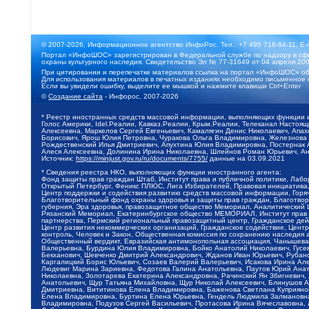
© 2007-2026, Информационное агентство ИнфоРос. Тел.: +7 495 718-84-11, E-
Портал «ИнфоШОС» зарегистрирован в Федеральной службе по надзору в сфе
охраны культурного наследия. Свидетельство Эл № 77-31649 от 04 апреля 200
При цитировании и перепечатке материалов ссылка на портал «ИнфоШОС» об
Для использования материалов в печатных изданиях необходимо письменное 
Если вы увидели ошибку, выделите ее мышкой и нажмите клавиши Ctrl+Enter
©
Создание сайта
- Инфорос, 2007-2026
* Реестр иностранных средств массовой информации, выполняющих функции 
Голос Америки, Idel.Реалии, Кавказ.Реалии, Крым.Реалии, Телеканал Настоя
Алексеевна, Маркелов Сергей Евгеньевич, Камалягин Денис Николаевич, Апах
Борисович, Ярош Юлия Петровна, Чуракова Ольга Владимировна, Железнова М
Рождественский Илья Дмитриевич, Апухтина Юлия Владимировна, Постернак Ал
Алеся Алексеевна, Долинина Ирина Николаевна, Шлейнов Роман Юрьевич, Ани
Источник:
https://minjust.gov.ru/ru/documents/7755/
данные на
03.09.2021
* Сведения реестра НКО, выполняющих функции иностранного агента:
Фонд защиты прав граждан Штаб, Институт права и публичной политики, Лаб
Открытый Петербург, Феникс ПЛЮС, Лига Избирателей, Правовая инициатива, 
Центр поддержки и содействия развитию средств массовой информации, Горя
Благотворительный фонд охраны здоровья и защиты прав граждан, Благотвори
губерния, Эра здоровья, правозащитное общество Мемориал, Аналитический 
Рязанский Мемориал, Екатеринбургское общество МЕМОРИАЛ, Институт прав ч
партнерства, Пермский региональный правозащитный центр, Гражданское де
Центр развития некоммерческих организаций, Гражданское содействие, Цент
контроль, Человек и Закон, Общественная комиссия по сохранению наследия
Общественный вердикт, Евразийская антимонопольная ассоциация, Чанышева 
Валерьевна, Бурдина Юлия Владимировна, Бойко Анатолий Николаевич, Гусев
Бекханович, Шевченко Дмитрий Александрович, Жданов Иван Юрьевич, Рубано
Каргалицкий Борис Юльевич, Созаев Валерий Валерьевич, Исакова Ирина Ал
Людевиг Марина Зариевна, Федотова Галина Анатольевна, Паутов Юрий Анато
Николаевна, Золотарева Екатерина Александровна, Рачинский Ян Збигневич
Анатольевич, Щур Татьяна Михайловна, Щур Николай Алексеевич, Блинушов 
Дмитриевна, Вититинова Елена Владимировна, Баженова Светлана Куприяновн
Елена Владимировна, Буртина Елена Юрьевна, Гендель Людмила Залмановна,
Владимировна, Подузов Сергей Васильевич, Протасова Ирина Вячеславовна, 