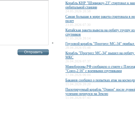
Корабль КНР "Шэньчжоу-23" стартовал к на
орбитальной станции
24.05.2026 20:58
Самая большая в мире ракета стартовала в н
полет
23.05.2026 07:30
Китайская ракета вывела на орбиту группу из
спутников
17.05.2026 20:14
*
Грузовой корабль "Прогресс МС-34" прибы
28.04.2026 05:48
Корабль "Прогресс МС-34" вышел на орбиту 
МКС
26.04.2026 07:37
Минобороны РФ сообщило о старте с Плесец
"Союз-2.1б" с военными спутниками
17.04.2026 06:04
Баканов сообщил о попытках атак на космод
11.04.2026 20:20
Пилотируемый корабль "Орион" после лунно
успешно вернулся на Землю
11.04.2026 07:43