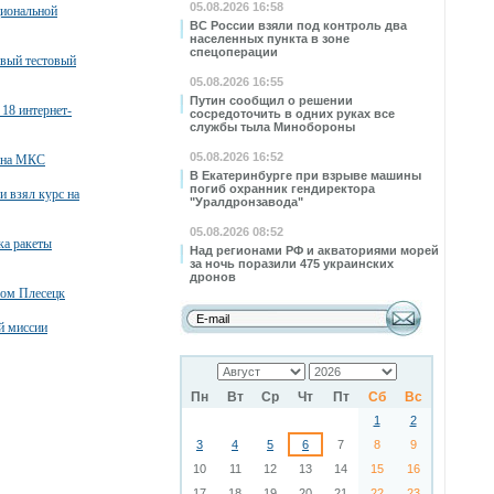
05.08.2026 16:58
циональной
ВС России взяли под контроль два
населенных пункта в зоне
спецоперации
овый тестовый
05.08.2026 16:55
Путин сообщил о решении
 18 интернет-
сосредоточить в одних руках все
службы тыла Минобороны
05.08.2026 16:52
л на МКС
В Екатеринбурге при взрыве машины
погиб охранник гендиректора
и взял курс на
"Уралдронзавода"
05.08.2026 08:52
ка ракеты
Над регионами РФ и акваториями морей
за ночь поразили 475 украинских
дронов
ром Плесецк
й миссии
Пн
Вт
Ср
Чт
Пт
Сб
Вс
1
2
3
4
5
6
7
8
9
10
11
12
13
14
15
16
17
18
19
20
21
22
23