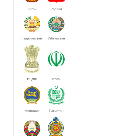
Китай
Россия
Таджикистан
Узбекистан
Индия
Иран
Монголия
Пакистан