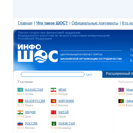
Главная
Что такое ШОС?
Официальные документы
Кто е
Портал создан при финансовой поддержке
Федерального агентства по печати и массовым коммуникациям
Российской Федерации
Расширенный п
Участники:
Наблюдате
КАЗАХСТАН
ИРАН
Монг
18:13
Астана
16:43
Тегеран
20:13
Улан-
БЕЛОРУССИЯ
КИРГИЗИЯ
Афга
15:13
Минск
18:13
Бишкек
16:43
Кабу
ИНДИЯ
КИТАЙ
17:43
Дели
20:13
Пекин
РОССИЯ
ПАКИСТАН
16:13
Москва
17:13
Исламабад