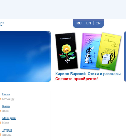
RU
EN
CN
С"
Непал
3
Катманду
Катар
3
Доха
Мальдивы
3
Мале
Турция
3
Анкара