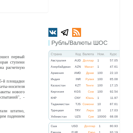
Рубль/Валюты ШОС
Страна
Код
Валюта
Ном.
Курс
ошел первый
Австралия
AUD
Доллар
1
57.05
орая ступени
Азербайджан
AZN
Манат
1
47.61
на расчетную
Армения
AMD
Драм
100
22.10
Индия
INR
Рупия
100
85.08
45-й площадки
Казахстан
KZT
Тенге
100
17.15
еты-носителя
ракеты нового
Киргизия
KGS
Сом
100
92.54
спытаний", -
КНР
CNY
Юань
1
11.97
Таджикистан
TJS
Сомони
10
87.61
тали штатно,
Турецкая
TRY
Лира
10
17.03
ющим падением
Узбекистан
UZS
Сум
10000
68.08
Cша
USD
Доллар
1
80.93
Eвропа
EUR
Евро
1
93.19