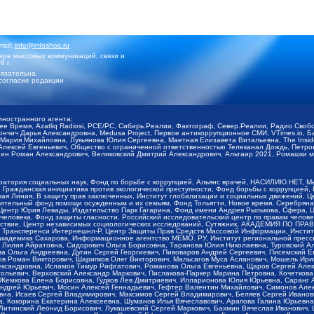
mail:
info@infoshos.ru
ре массовых коммуникаций, связи и
8 г.
язательна.
согласие редакции
иностранного агента:
щее Время, Azatliq Radiosi, PCE/PC, Сибирь.Реалии, Фактограф, Север.Реалии, Радио Св
ончич Дарья Александровна, Medusa Project, Первое антикоррупционное СМИ, VTimes.io, 
ария Михайловна, Лукьянова Юлия Сергеевна, Маетная Елизавета Витальевна, The Insid
ексей Евгеньевич, Общество с ограниченной ответственностью Телеканал Дождь, Петров 
н Роман Александрович, Великовский Дмитрий Александрович, Альтаир 2021, Ромашки мо
оратория социальных наук, Фонд по борьбе с коррупцией, Альянс врачей, НАСИЛИЮ.НЕТ, 
Гражданская инициатива против экологической преступности, Фонд борьбы с коррупцией,
чая Линия, В защиту прав заключенных, Институт глобализации и социальных движений,
тельный фонд помощи осужденным и их семьям, Фонд Тольятти, Новое время, Серебряная т
Центр Юрия Левады, Издательство Парк Гагарина, Фонд имени Андрея Рылькова, Сфера, 
еловека, Фонд защиты гласности, Российский исследовательский центр по правам челове
йствие, Центр независимых социологических исследований, Сутяжник, АКАДЕМИЯ ПО ПР
р Трансперенси Интернешнл-Р, Центр Защиты Прав Средств Массовой Информации, Институ
 академика Сахарова, Информационное агентство МЕМО. РУ, Институт региональной пресс
Лилия Айратовна, Сидорович Ольга Борисовна, Таранова Юлия Николаевна, Туровский Ал
а Ольга Андреевна, Дугин Сергей Георгиевич, Пивоваров Андрей Сергеевич, Писемский Е
в Роман Викторович, Шарипков Олег Викторович, Мальсагов Муса Асланович, Мошель Ири
ександровна, Исламов Тимур Рифгатович, Романова Ольга Евгеньевна, Щаров Сергей Але
льевич, Верховский Александр Маркович, Пислакова-Паркер Марина Петровна, Кочеткова
, Жемкова Елена Борисовна, Гудков Лев Дмитриевич, Илларионова Юлия Юрьевна, Саранг
Андрей Юрьевич, Мосин Алексей Геннадьевич, Гефтер Валентин Михайлович, Симонов Але
а, Исаев Сергей Владимирович, Максимов Сергей Владимирович, Беляев Сергей Иванович
 Кокорина Екатерина Алексеевна, Шуманов Илья Вячеславович, Арапова Галина Юрьевна
Литинский Леонид Борисович, Лукашевский Сергей Маркович, Бахмин Вячеслав Иванович,