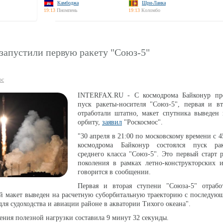
Камбоджа
Шри-Ланка
19:13
Пномпень
19:13
Коломбо
запустили первую ракету "Союз-5"
ос
INTERFAX.RU - С космодрома Байконур пр
пуск ракеты-носителя "Союз-5", первая и вт
отработали штатно, макет спутника выведен 
орбиту,
заявил
"Роскосмос".
"30 апреля в 21:00 по московскому времени с 
космодрома Байконур состоялся пуск рак
среднего класса "Союз-5". Это первый старт 
поколения в рамках летно-конструкторских и
говорится в сообщении.
Первая и вторая ступени "Союза-5" отрабо
ый макет выведен на расчетную суборбитальную траекторию с последу
для судоходства и авиации районе в акватории Тихого океана".
ения полезной нагрузки составила 9 минут 32 секунды.