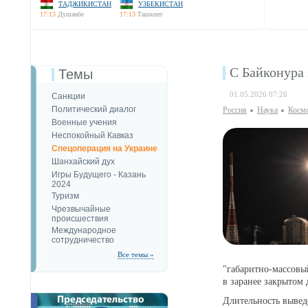
ТАДЖИКИСТАН
УЗБЕКИСТАН
17:13
Душанбе
17:13
Ташкент
С Байконура 
Темы
01.05.2026 07:26
Санкции
Политический диалог
Россия
Наука
Косм
Военные учения
Неспокойный Кавказ
Спецоперация на Украине
Шанхайский дух
Игры Будущего - Казань
2024
Туризм
Чрезвычайные
происшествия
Международное
сотрудничество
Все темы »
"габаритно-массов
в заранее закрытом 
Длительность вывед