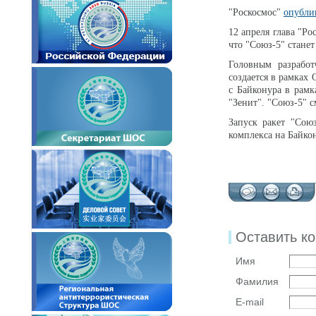
"Роскосмос"
опубли
12 апреля глава "Р
что "Союз-5" станет
Головным разработ
создается в рамках 
с Байконура в рамк
"Зенит". "Союз-5" с
Запуск ракет "Союз
комплекса на Байко
Оставить к
Имя
Фамилия
E-mail