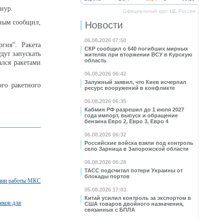
нур.
Официальный курс ЦБ России
иным сообщил,
Новости
06.08.2026 07:50
гия". Ракета
СКР сообщил о 640 погибших мирных
дут запускать
жителях при вторжении ВСУ в Курскую
область
ался ракетами
06.08.2026 06:42
Залужный заявил, что Киев исчерпал
ого ракетного
ресурс вооружений в конфликте
06.08.2026 06:35
Кабмин РФ разрешил до 1 июля 2027
года импорт, выпуск и обращение
бензина Евро 2, Евро 3, Евро 4
06.08.2026 06:32
Российские войска взяли под контроль
село Зарница в Запорожской области
06.08.2026 06:28
ТАСС подсчитал потери Украины от
блокады портов
ении работы МКС
05.08.2026 17:03
Китай усилил контроль за экспортом в
иков для
США товаров двойного назначения,
связанных с БПЛА