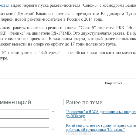
ковал
видео первого пуска ракеты-носителя "Союз-5" с космодрома Байко
оскосмоса" Дмитрий Баканов на встрече с президентом Владимиром Пут
 первой новой ракетой-носителем в России с 2014 года.
чиком ракеты-носителя среднего класса "Союз-5" является РКК "Энер
ОКР "Феникс" на двигателе РД-171МВ. Это двухступенчатая ракета. Ее бу
ах совместного проекта с Казахстаном старта, который ранее использов
может вывести на опорную орбиту до 17 тонн полезного груза.
-5" планируются с "Байтерека" - российско-казахстанского космическ
нуре.
Поделиться…
омментарий
Ранее по теме
"Роскосмос" и НАСА договорились о продл
*
до 2030 года
15.07.2026 06:34
Китай запустил новую группу интернет-спутн
*
орбитальной группировки "Цяньфань"
05.06.2026 06:39