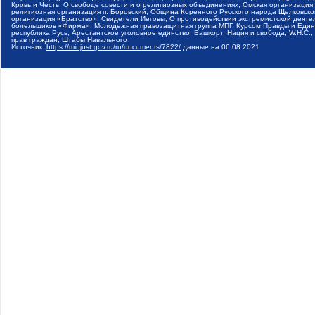
Кровь и Честь, О свободе совести и о религиозных объединениях, Омская организаци
религиозная организация п. Боровский, Община Коренного Русского народа Щелковског
организация «Братство», Свидетели Иеговы, О противодействии экстремистской деяте
болельщиков «Фирма», Молодежная правозащитная группа МПГ, Курсом Правды и Единен
республика Русь, Арестантское уголовное единство, Башкорт, Нация и свобода, W.H.С
прав граждан, Штабы Навального
Источник:
https://minjust.gov.ru/ru/documents/7822/
данные на
06.08.2021