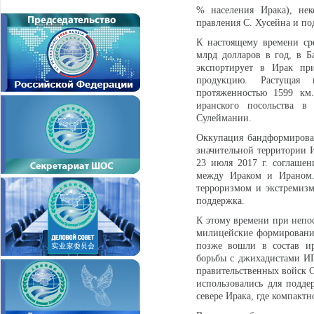
% населения Ирака), не
правления С. Хусейна и по
К настоящему времени ср
млрд долларов в год, в Б
экспортирует в Ирак при
продукцию. Растущая в
протяженностью 1599 км.
иранского посольства в
Сулеймании.
Оккупация бандформирован
значительной территории 
23 июля 2017 г. соглашен
между Ираком и Ираном. 
терроризмом и экстремизм
поддержка.
К этому времени при непо
милицейские формирования
позже вошли в состав ир
борьбы с джихадистами ИГ
правительственных войск С
использовались для подде
севере Ирака, где компакт