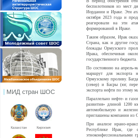
В период обострения от
беспилотников из мест 
Иордании и Ираке. Эти ат
октября 2023 года и прод
реагировали на эти ат
формирований в Ираке.
Таким образом, Ирак оказ
Страна, как и другие госу
блокады Ормузского прол
Ирака, обеспечивая око
государственного бюджета.
По состоянию на апрель-м
маршрут для экспорта н
Ормузскому проливу. Багд
(север) и Басры (юг, пер
экспорта нефти по этому м
МИД стран ШОС
Параллельно нефте- и газо
развития» длиной 1200 к
автомобильную и железн
приглашены компании из О
При анализе ирано-иракс
Казахстан
Киргизия
Республике Ирак, где 
этноконфессиональными г