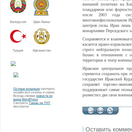
внешней политике на Бли
плацдармом или форпостом
после 2003 года сис
многоконфессиональном Ир
Белорусия
Шри-Ланка
центров силы. Иран лишь 
монархиями Персидского з
Сохраняются и взаимовыго
касается ирано-израильско
строго нейтральную пози
Турция
Афганистан
баланс в отношениях с о
территории в театр военны
Иракское центральное пр
стремится сохранить при 
государстве Иракский Кур
сохраняет торгово-эконо
Острые козырьки
смотреть
поддерживает самые тесны
онлайн все сезоны и серии.
разместил две свои военны
Всегда свежие
новости из
мира WordPress
Смотреть
Танцы на ТНТ
бесплатно
Оставить комме