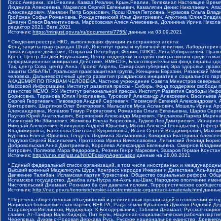
Голос Америки, Idel.Реалии, Кавказ.Реалии, Крым.Реалии, Телеканал Настоящее Время
Людмила Алексеевна, Маркелов Сергей Евгеньевич, Камалягин Денис Николаевич, Апах
Александрович, Маняхин Петр Борисович, Ярош Юлия Петровна, Чуракова Ольга Влади
Гройсман Софья Романовна, Рождественский Илья Дмитриевич, Апухтина Юлия Владимир
Шмагун Олеся Валентиновна, Мароховская Алеся Алексеевна, Долинина Ирина Никола
редактор 2021, Вега 2021
Источник:
https://minjust.gov.ru/ru/documents/7755/
данные на
03.09.2021
* Сведения реестра НКО, выполняющих функции иностранного агента:
Фонд защиты прав граждан Штаб, Институт права и публичной политики, Лаборатория
Гуманитарное действие, Открытый Петербург, Феникс ПЛЮС, Лига Избирателей, Правов
Крест, Центр Хасдей Ерушалаим, Центр поддержки и содействия развитию средств мас
информационных инициатив Действие, ВМЕСТЕ, Благотворительный фонд охраны здоров
Так, центр Сова, центр Анна, Проект Апрель, Самарская губерния, Эра здоровья, пр
защиты СИБАЛЬТ, Уральская правозащитная группа, Женщины Евразии, Рязанский Мемо
человека, Дальневосточный центр развития гражданских инициатив и социального пар
АКАДЕМИЯ ПО ПРАВАМ ЧЕЛОВЕКА, Частное учреждение Совета Министров северных стр
Массовой Информации, Институт развития прессы - Сибирь, Фонд поддержки свободы 
агентство МЕМО. РУ, Институт региональной прессы, Институт Развития Свободы Инф
Борисовна, Таранова Юлия Николаевна, Туровский Александр Алексеевич, Васильева 
Сергей Георгиевич, Пивоваров Андрей Сергеевич, Писемский Евгений Александрович,
Викторович, Шарипков Олег Викторович, Мальсагов Муса Асланович, Мошель Ирина Ар
Александровна, Исламов Тимур Рифгатович, Романова Ольга Евгеньевна, Щаров Серг
Паутов Юрий Анатольевич, Верховский Александр Маркович, Пислакова-Паркер Марина
Рачинский Ян Збигневич, Жемкова Елена Борисовна, Гудков Лев Дмитриевич, Иллари
Николай Алексеевич, Блинушов Андрей Юрьевич, Мосин Алексей Геннадьевич, Гефтер
Владимировна, Баженова Светлана Куприяновна, Исаев Сергей Владимирович, Максим
Буртина Елена Юрьевна, Гендель Людмила Залмановна, Кокорина Екатерина Алексеев
Подузов Сергей Васильевич, Протасова Ирина Вячеславовна, Литинский Леонид Борис
Добровольская Анна Дмитриевна, Королева Александра Евгеньевна, Смирнов Владими
Петрович, Полякова Мара Федоровна, Резник Генри Маркович, Захаров Герман Конста
Источник:
http://unro.minjust.ru/NKOForeignAgent.aspx
данные на
28.08.2021
* Единый федеральный список организаций, в том числе иностранных и международны
Высший военный Маджлисуль Шура, Конгресс народов Ичкерии и Дагестана, Аль-Каида, 
Движение Талибан, Исламская партия Туркестана, Общество социальных реформ, Общес
Исламское государство, Джабха аль-Нусра ли-Ахль аш-Шам, Народное ополчение имен
Чистопольский Джамаат, Рохнамо ба суи давлати исломи, Террористическое сообщест
Источник:
http://nac.gov.ru/terroristicheskie-i-ekstremistskie-organizacii-i-materialy.html
данные
* Перечень общественных объединений и религиозных организаций в отношении котор
Национал-большевистская партия, ВЕК РА, Рада земли Кубанской Духовно Родовой Де
Староверов-Инглингов, Нурджулар, К Богодержавию, Таблиги Джамаат, Русское наци
славян, Ат-Такфир Валь-Хиджра, Пит Буль, Национал-социалистическая рабочая парт
Череповца, Духовно-Родовая Держава Русь, Русское национальное единство, Древнер