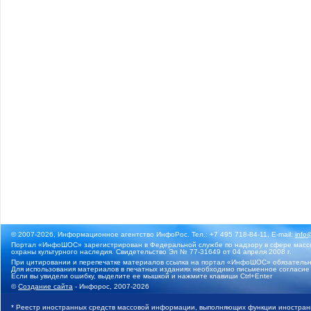
© 2007-2026, Информационное агентство ИнфоРос. Тел.: +7 495 718-84-11, E-mail:
info
Портал «ИнфоШОС» зарегистрирован в Федеральной службе по надзору в сфере массо
охраны культурного наследия. Свидетельство Эл № 77-31649 от 04 апреля 2008 г.
При цитировании и перепечатке материалов ссылка на портал «ИнфоШОС» обязательн
Для использования материалов в печатных изданиях необходимо письменное согласие
Если вы увидели ошибку, выделите ее мышкой и нажмите клавиши Ctrl+Enter
©
Создание сайта
- Инфорос, 2007-2026
* Реестр иностранных средств массовой информации, выполняющих функции иностранн