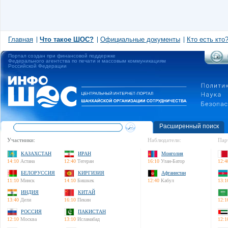
Главная
Что такое ШОС?
Официальные документы
Кто есть кто
Портал создан при финансовой поддержке
Федерального агентства по печати и массовым коммуникациям
Российской Федерации
Расширенный поиск
Участники:
Наблюдатели:
Пар
КАЗАХСТАН
ИРАН
Монголия
14:10
Астана
12:40
Тегеран
16:10
Улан-Батор
12:4
БЕЛОРУССИЯ
КИРГИЗИЯ
Афганистан
11:10
Минск
14:10
Бишкек
12:40
Кабул
13:1
ИНДИЯ
КИТАЙ
13:40
Дели
16:10
Пекин
12:1
РОССИЯ
ПАКИСТАН
12:10
Москва
13:10
Исламабад
12:1