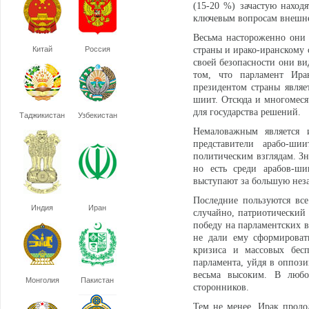
(15-20 %) зачастую наход
ключевым вопросам внешне
Весьма настороженно они 
Китай
Россия
страны и ирако-иранскому 
своей безопасности они ви
том, что парламент Ирак
президентом страны являет
шиит. Отсюда и многомеся
для государства решений.
Таджикистан
Узбекистан
Немаловажным является 
представители арабо-ши
политическим взглядам. Зн
но есть среди арабов-ши
выступают за большую неза
Последние пользуются вс
Индия
Иран
случайно, патриотический
победу на парламентских в
не дали ему сформироват
кризиса и массовых бесп
парламента, уйдя в оппози
весьма высоким. В любо
Монголия
Пакистан
сторонников.
Тем не менее, Ирак продол