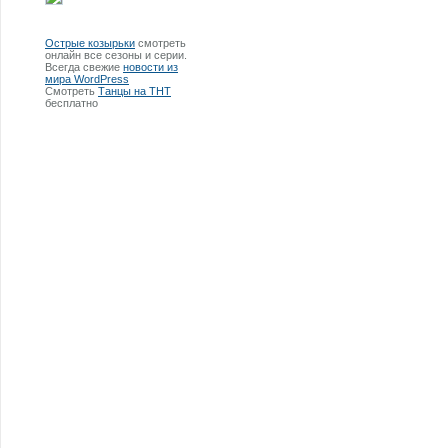
Острые козырьки
смотреть
онлайн все сезоны и серии.
Всегда свежие
новости из
мира WordPress
Смотреть
Танцы на ТНТ
бесплатно