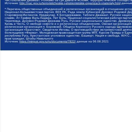
Чистопольский Джамаат, Рохнамо ба суи давлати исломи, Террористическое сообщест
Источник:
http://nac.gov.ru/terroristicheskie-i-ekstremistskie-organizacii-i-materialy.html
данные
* Перечень общественных объединений и религиозных организаций в отношении котор
Национал-большевистская партия, ВЕК РА, Рада земли Кубанской Духовно Родовой Де
Староверов-Инглингов, Нурджулар, К Богодержавию, Таблиги Джамаат, Русское наци
славян, Ат-Такфир Валь-Хиджра, Пит Буль, Национал-социалистическая рабочая парт
Череповца, Духовно-Родовая Держава Русь, Русское национальное единство, Древнер
Кровь и Честь, О свободе совести и о религиозных объединениях, Омская организаци
религиозная организация п. Боровский, Община Коренного Русского народа Щелковског
организация «Братство», Свидетели Иеговы, О противодействии экстремистской деяте
болельщиков «Фирма», Молодежная правозащитная группа МПГ, Курсом Правды и Единен
республика Русь, Арестантское уголовное единство, Башкорт, Нация и свобода, W.H.С
прав граждан, Штабы Навального
Источник:
https://minjust.gov.ru/ru/documents/7822/
данные на
06.08.2021