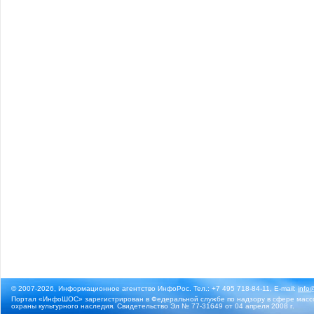
© 2007-2026, Информационное агентство ИнфоРос. Тел.: +7 495 718-84-11, E-mail:
info
Портал «ИнфоШОС» зарегистрирован в Федеральной службе по надзору в сфере массо
охраны культурного наследия. Свидетельство Эл № 77-31649 от 04 апреля 2008 г.