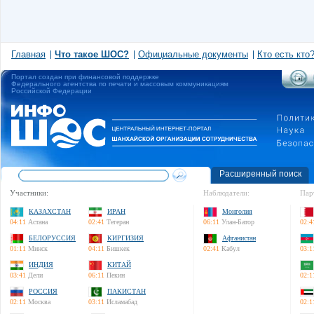
Главная
Что такое ШОС?
Официальные документы
Кто есть кто
Портал создан при финансовой поддержке
Федерального агентства по печати и массовым коммуникациям
Российской Федерации
Расширенный поиск
Участники:
Наблюдатели:
Пар
КАЗАХСТАН
ИРАН
Монголия
04:11
Астана
02:41
Тегеран
06:11
Улан-Батор
02:4
БЕЛОРУССИЯ
КИРГИЗИЯ
Афганистан
01:11
Минск
04:11
Бишкек
02:41
Кабул
03:1
ИНДИЯ
КИТАЙ
03:41
Дели
06:11
Пекин
02:1
РОССИЯ
ПАКИСТАН
02:11
Москва
03:11
Исламабад
02:1