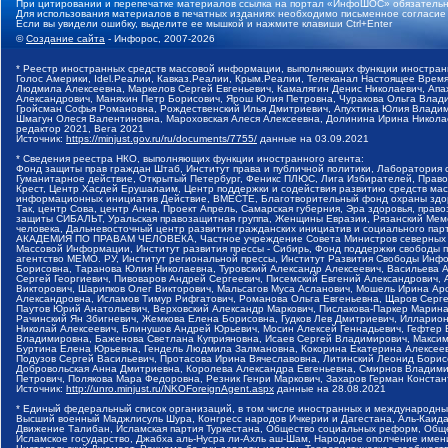
При цитировании и перепечатке материалов ссылка на портал «ИнфоШОС» обязательн
Для использования материалов в печатных изданиях необходимо письменное согласие
Если вы увидели ошибку, выделите ее мышкой и нажмите клавиши Ctrl+Enter
©
Создание сайта
- Инфорос, 2007-2026
* Реестр иностранных средств массовой информации, выполняющих функции иностранн
Голос Америки, Idel.Реалии, Кавказ.Реалии, Крым.Реалии, Телеканал Настоящее Время
Людмила Алексеевна, Маркелов Сергей Евгеньевич, Камалягин Денис Николаевич, Апах
Александрович, Маняхин Петр Борисович, Ярош Юлия Петровна, Чуракова Ольга Влади
Гройсман Софья Романовна, Рождественский Илья Дмитриевич, Апухтина Юлия Владимир
Шмагун Олеся Валентиновна, Мароховская Алеся Алексеевна, Долинина Ирина Никола
редактор 2021, Вега 2021
Источник:
https://minjust.gov.ru/ru/documents/7755/
данные на
03.09.2021
* Сведения реестра НКО, выполняющих функции иностранного агента:
Фонд защиты прав граждан Штаб, Институт права и публичной политики, Лаборатория
Гуманитарное действие, Открытый Петербург, Феникс ПЛЮС, Лига Избирателей, Правов
Крест, Центр Хасдей Ерушалаим, Центр поддержки и содействия развитию средств мас
информационных инициатив Действие, ВМЕСТЕ, Благотворительный фонд охраны здоров
Так, центр Сова, центр Анна, Проект Апрель, Самарская губерния, Эра здоровья, пр
защиты СИБАЛЬТ, Уральская правозащитная группа, Женщины Евразии, Рязанский Мемо
человека, Дальневосточный центр развития гражданских инициатив и социального пар
АКАДЕМИЯ ПО ПРАВАМ ЧЕЛОВЕКА, Частное учреждение Совета Министров северных стр
Массовой Информации, Институт развития прессы - Сибирь, Фонд поддержки свободы 
агентство МЕМО. РУ, Институт региональной прессы, Институт Развития Свободы Инф
Борисовна, Таранова Юлия Николаевна, Туровский Александр Алексеевич, Васильева 
Сергей Георгиевич, Пивоваров Андрей Сергеевич, Писемский Евгений Александрович,
Викторович, Шарипков Олег Викторович, Мальсагов Муса Асланович, Мошель Ирина Ар
Александровна, Исламов Тимур Рифгатович, Романова Ольга Евгеньевна, Щаров Серг
Паутов Юрий Анатольевич, Верховский Александр Маркович, Пислакова-Паркер Марина
Рачинский Ян Збигневич, Жемкова Елена Борисовна, Гудков Лев Дмитриевич, Иллари
Николай Алексеевич, Блинушов Андрей Юрьевич, Мосин Алексей Геннадьевич, Гефтер
Владимировна, Баженова Светлана Куприяновна, Исаев Сергей Владимирович, Максим
Буртина Елена Юрьевна, Гендель Людмила Залмановна, Кокорина Екатерина Алексеев
Подузов Сергей Васильевич, Протасова Ирина Вячеславовна, Литинский Леонид Борис
Добровольская Анна Дмитриевна, Королева Александра Евгеньевна, Смирнов Владими
Петрович, Полякова Мара Федоровна, Резник Генри Маркович, Захаров Герман Конста
Источник:
http://unro.minjust.ru/NKOForeignAgent.aspx
данные на
28.08.2021
* Единый федеральный список организаций, в том числе иностранных и международны
Высший военный Маджлисуль Шура, Конгресс народов Ичкерии и Дагестана, Аль-Каида, 
Движение Талибан, Исламская партия Туркестана, Общество социальных реформ, Общес
Исламское государство, Джабха аль-Нусра ли-Ахль аш-Шам, Народное ополчение имен