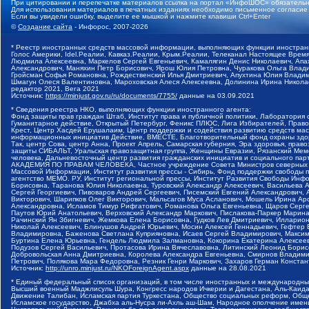
При цитировании и перепечатке материалов ссылка на портал «ИнфоШОС» обязательн
Для использования материалов в печатных изданиях необходимо письменное согласие
Если вы увидели ошибку, выделите ее мышкой и нажмите клавиши Ctrl+Enter
©
Создание сайта
- Инфорос, 2007-2026
* Реестр иностранных средств массовой информации, выполняющих функции иностранн
Голос Америки, Idel.Реалии, Кавказ.Реалии, Крым.Реалии, Телеканал Настоящее Время
Людмила Алексеевна, Маркелов Сергей Евгеньевич, Камалягин Денис Николаевич, Апах
Александрович, Маняхин Петр Борисович, Ярош Юлия Петровна, Чуракова Ольга Влади
Гройсман Софья Романовна, Рождественский Илья Дмитриевич, Апухтина Юлия Владимир
Шмагун Олеся Валентиновна, Мароховская Алеся Алексеевна, Долинина Ирина Никола
редактор 2021, Вега 2021
Источник:
https://minjust.gov.ru/ru/documents/7755/
данные на
03.09.2021
* Сведения реестра НКО, выполняющих функции иностранного агента:
Фонд защиты прав граждан Штаб, Институт права и публичной политики, Лаборатория
Гуманитарное действие, Открытый Петербург, Феникс ПЛЮС, Лига Избирателей, Правов
Крест, Центр Хасдей Ерушалаим, Центр поддержки и содействия развитию средств мас
информационных инициатив Действие, ВМЕСТЕ, Благотворительный фонд охраны здоров
Так, центр Сова, центр Анна, Проект Апрель, Самарская губерния, Эра здоровья, пр
защиты СИБАЛЬТ, Уральская правозащитная группа, Женщины Евразии, Рязанский Мемо
человека, Дальневосточный центр развития гражданских инициатив и социального пар
АКАДЕМИЯ ПО ПРАВАМ ЧЕЛОВЕКА, Частное учреждение Совета Министров северных стр
Массовой Информации, Институт развития прессы - Сибирь, Фонд поддержки свободы 
агентство МЕМО. РУ, Институт региональной прессы, Институт Развития Свободы Инф
Борисовна, Таранова Юлия Николаевна, Туровский Александр Алексеевич, Васильева 
Сергей Георгиевич, Пивоваров Андрей Сергеевич, Писемский Евгений Александрович,
Викторович, Шарипков Олег Викторович, Мальсагов Муса Асланович, Мошель Ирина Ар
Александровна, Исламов Тимур Рифгатович, Романова Ольга Евгеньевна, Щаров Серг
Паутов Юрий Анатольевич, Верховский Александр Маркович, Пислакова-Паркер Марина
Рачинский Ян Збигневич, Жемкова Елена Борисовна, Гудков Лев Дмитриевич, Иллари
Николай Алексеевич, Блинушов Андрей Юрьевич, Мосин Алексей Геннадьевич, Гефтер
Владимировна, Баженова Светлана Куприяновна, Исаев Сергей Владимирович, Максим
Буртина Елена Юрьевна, Гендель Людмила Залмановна, Кокорина Екатерина Алексеев
Подузов Сергей Васильевич, Протасова Ирина Вячеславовна, Литинский Леонид Борис
Добровольская Анна Дмитриевна, Королева Александра Евгеньевна, Смирнов Владими
Петрович, Полякова Мара Федоровна, Резник Генри Маркович, Захаров Герман Конста
Источник:
http://unro.minjust.ru/NKOForeignAgent.aspx
данные на
28.08.2021
* Единый федеральный список организаций, в том числе иностранных и международны
Высший военный Маджлисуль Шура, Конгресс народов Ичкерии и Дагестана, Аль-Каида, 
Движение Талибан, Исламская партия Туркестана, Общество социальных реформ, Общес
Исламское государство, Джабха аль-Нусра ли-Ахль аш-Шам, Народное ополчение имен