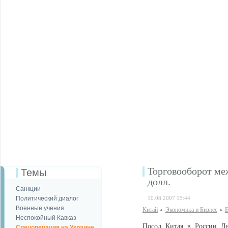
Торговооборот меж
Темы
долл.
Санкции
Политический диалог
10.08.2007 15:44
Военные учения
Китай
Экономика и Бизнес
Е
Неспокойный Кавказ
Посол Китая в России Лю
Спецоперация на Украине