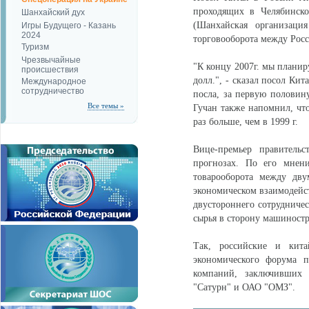
проходящих в Челябинско
Шанхайский дух
(Шанхайская организация
Игры Будущего - Казань
2024
торговооборота между Росс
Туризм
Чрезвычайные
"К концу 2007г. мы планир
происшествия
долл.", - сказал посол Кит
Международное
сотрудничество
посла, за первую половин
Все темы »
Гучан также напомнил, что
раз больше, чем в 1999 г.
Вице-премьер правител
прогнозах. По его мнени
товарооборота между дву
экономическом взаимодейст
двустороннего сотрудничес
сырья в сторону машиностр
Так, российские и кита
экономического форума 
компаний, заключивших 
"Сатурн" и ОАО "ОМЗ".