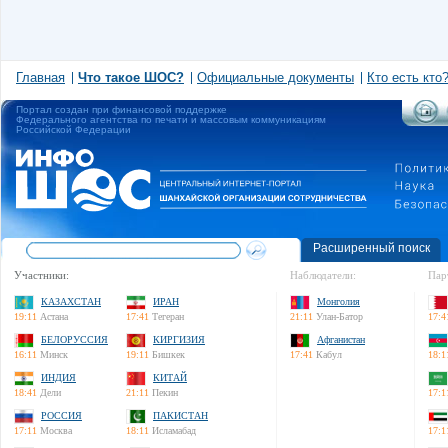
Главная
Что такое ШОС?
Официальные документы
Кто есть кто
Портал создан при финансовой поддержке
Федерального агентства по печати и массовым коммуникациям
Российской Федерации
Расширенный поиск
Участники:
Наблюдатели:
Пар
КАЗАХСТАН
ИРАН
Монголия
19:11
Астана
17:41
Тегеран
21:11
Улан-Батор
17:4
БЕЛОРУССИЯ
КИРГИЗИЯ
Афганистан
16:11
Минск
19:11
Бишкек
17:41
Кабул
18:1
ИНДИЯ
КИТАЙ
18:41
Дели
21:11
Пекин
17:1
РОССИЯ
ПАКИСТАН
17:11
Москва
18:11
Исламабад
17:1