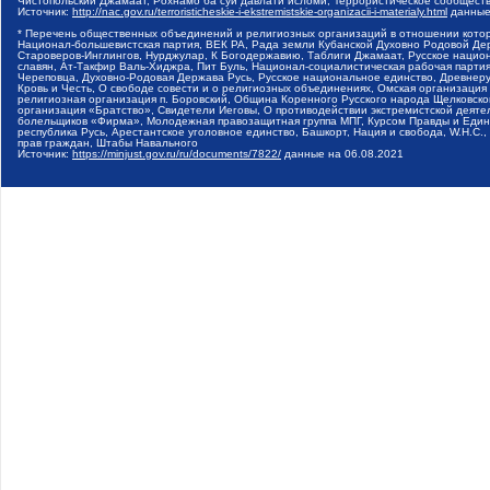
Чистопольский Джамаат, Рохнамо ба суи давлати исломи, Террористическое сообщест
Источник:
http://nac.gov.ru/terroristicheskie-i-ekstremistskie-organizacii-i-materialy.html
данные
* Перечень общественных объединений и религиозных организаций в отношении котор
Национал-большевистская партия, ВЕК РА, Рада земли Кубанской Духовно Родовой Де
Староверов-Инглингов, Нурджулар, К Богодержавию, Таблиги Джамаат, Русское наци
славян, Ат-Такфир Валь-Хиджра, Пит Буль, Национал-социалистическая рабочая парт
Череповца, Духовно-Родовая Держава Русь, Русское национальное единство, Древнер
Кровь и Честь, О свободе совести и о религиозных объединениях, Омская организаци
религиозная организация п. Боровский, Община Коренного Русского народа Щелковског
организация «Братство», Свидетели Иеговы, О противодействии экстремистской деяте
болельщиков «Фирма», Молодежная правозащитная группа МПГ, Курсом Правды и Единен
республика Русь, Арестантское уголовное единство, Башкорт, Нация и свобода, W.H.С
прав граждан, Штабы Навального
Источник:
https://minjust.gov.ru/ru/documents/7822/
данные на
06.08.2021