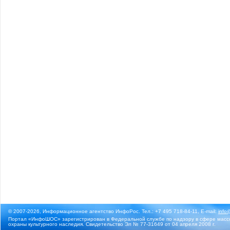
© 2007-2026, Информационное агентство ИнфоРос. Тел.: +7 495 718-84-11, E-mail:
info
Портал «ИнфоШОС» зарегистрирован в Федеральной службе по надзору в сфере массо
охраны культурного наследия. Свидетельство Эл № 77-31649 от 04 апреля 2008 г.