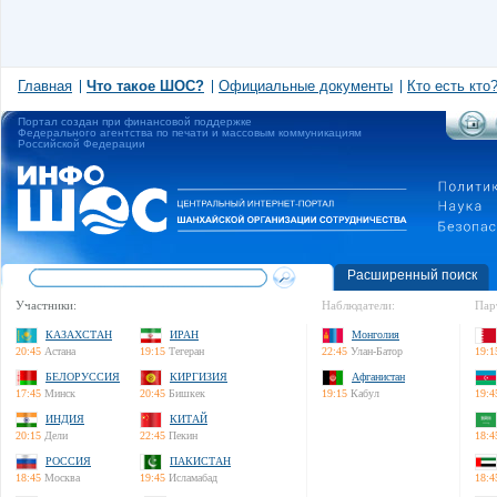
Главная
Что такое ШОС?
Официальные документы
Кто есть кто
Портал создан при финансовой поддержке
Федерального агентства по печати и массовым коммуникациям
Российской Федерации
Расширенный поиск
Участники:
Наблюдатели:
Пар
КАЗАХСТАН
ИРАН
Монголия
20:45
Астана
19:15
Тегеран
22:45
Улан-Батор
19:1
БЕЛОРУССИЯ
КИРГИЗИЯ
Афганистан
17:45
Минск
20:45
Бишкек
19:15
Кабул
19:4
ИНДИЯ
КИТАЙ
20:15
Дели
22:45
Пекин
18:4
РОССИЯ
ПАКИСТАН
18:45
Москва
19:45
Исламабад
18:4