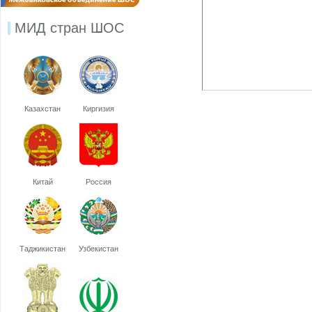
МИД стран ШОС
Казахстан
Киргизия
Китай
Россия
Таджикистан
Узбекистан