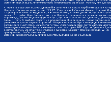
Чистопольский Джамаат, Рохнамо ба суи давлати исломи, Террористическое сообщест
Источник:
http://nac.gov.ru/terroristicheskie-i-ekstremistskie-organizacii-i-materialy.html
данные
* Перечень общественных объединений и религиозных организаций в отношении котор
Национал-большевистская партия, ВЕК РА, Рада земли Кубанской Духовно Родовой Де
Староверов-Инглингов, Нурджулар, К Богодержавию, Таблиги Джамаат, Русское наци
славян, Ат-Такфир Валь-Хиджра, Пит Буль, Национал-социалистическая рабочая парт
Череповца, Духовно-Родовая Держава Русь, Русское национальное единство, Древнер
Кровь и Честь, О свободе совести и о религиозных объединениях, Омская организаци
религиозная организация п. Боровский, Община Коренного Русского народа Щелковског
организация «Братство», Свидетели Иеговы, О противодействии экстремистской деяте
болельщиков «Фирма», Молодежная правозащитная группа МПГ, Курсом Правды и Единен
республика Русь, Арестантское уголовное единство, Башкорт, Нация и свобода, W.H.С
прав граждан, Штабы Навального
Источник:
https://minjust.gov.ru/ru/documents/7822/
данные на
06.08.2021