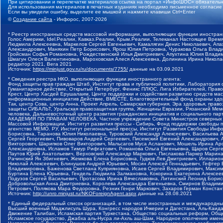
При цитировании и перепечатке материалов ссылка на портал «ИнфоШОС» обязательн
Для использования материалов в печатных изданиях необходимо письменное согласие
Если вы увидели ошибку, выделите ее мышкой и нажмите клавиши Ctrl+Enter
©
Создание сайта
- Инфорос, 2007-2026
* Реестр иностранных средств массовой информации, выполняющих функции иностранн
Голос Америки, Idel.Реалии, Кавказ.Реалии, Крым.Реалии, Телеканал Настоящее Время
Людмила Алексеевна, Маркелов Сергей Евгеньевич, Камалягин Денис Николаевич, Апах
Александрович, Маняхин Петр Борисович, Ярош Юлия Петровна, Чуракова Ольга Влади
Гройсман Софья Романовна, Рождественский Илья Дмитриевич, Апухтина Юлия Владимир
Шмагун Олеся Валентиновна, Мароховская Алеся Алексеевна, Долинина Ирина Никола
редактор 2021, Вега 2021
Источник:
https://minjust.gov.ru/ru/documents/7755/
данные на
03.09.2021
* Сведения реестра НКО, выполняющих функции иностранного агента:
Фонд защиты прав граждан Штаб, Институт права и публичной политики, Лаборатория
Гуманитарное действие, Открытый Петербург, Феникс ПЛЮС, Лига Избирателей, Правов
Крест, Центр Хасдей Ерушалаим, Центр поддержки и содействия развитию средств мас
информационных инициатив Действие, ВМЕСТЕ, Благотворительный фонд охраны здоров
Так, центр Сова, центр Анна, Проект Апрель, Самарская губерния, Эра здоровья, пр
защиты СИБАЛЬТ, Уральская правозащитная группа, Женщины Евразии, Рязанский Мемо
человека, Дальневосточный центр развития гражданских инициатив и социального пар
АКАДЕМИЯ ПО ПРАВАМ ЧЕЛОВЕКА, Частное учреждение Совета Министров северных стр
Массовой Информации, Институт развития прессы - Сибирь, Фонд поддержки свободы 
агентство МЕМО. РУ, Институт региональной прессы, Институт Развития Свободы Инф
Борисовна, Таранова Юлия Николаевна, Туровский Александр Алексеевич, Васильева 
Сергей Георгиевич, Пивоваров Андрей Сергеевич, Писемский Евгений Александрович,
Викторович, Шарипков Олег Викторович, Мальсагов Муса Асланович, Мошель Ирина Ар
Александровна, Исламов Тимур Рифгатович, Романова Ольга Евгеньевна, Щаров Серг
Паутов Юрий Анатольевич, Верховский Александр Маркович, Пислакова-Паркер Марина
Рачинский Ян Збигневич, Жемкова Елена Борисовна, Гудков Лев Дмитриевич, Иллари
Николай Алексеевич, Блинушов Андрей Юрьевич, Мосин Алексей Геннадьевич, Гефтер
Владимировна, Баженова Светлана Куприяновна, Исаев Сергей Владимирович, Максим
Буртина Елена Юрьевна, Гендель Людмила Залмановна, Кокорина Екатерина Алексеев
Подузов Сергей Васильевич, Протасова Ирина Вячеславовна, Литинский Леонид Борис
Добровольская Анна Дмитриевна, Королева Александра Евгеньевна, Смирнов Владими
Петрович, Полякова Мара Федоровна, Резник Генри Маркович, Захаров Герман Конста
Источник:
http://unro.minjust.ru/NKOForeignAgent.aspx
данные на
28.08.2021
* Единый федеральный список организаций, в том числе иностранных и международны
Высший военный Маджлисуль Шура, Конгресс народов Ичкерии и Дагестана, Аль-Каида, 
Движение Талибан, Исламская партия Туркестана, Общество социальных реформ, Общес
Исламское государство, Джабха аль-Нусра ли-Ахль аш-Шам, Народное ополчение имен