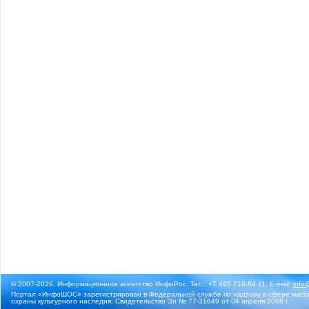
© 2007-2026, Информационное агентство ИнфоРос. Тел.: +7 495 718-84-11, E-mail:
info
Портал «ИнфоШОС» зарегистрирован в Федеральной службе по надзору в сфере массо
охраны культурного наследия. Свидетельство Эл № 77-31649 от 04 апреля 2008 г.