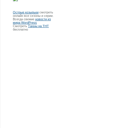
Острые козырьки
смотреть
онлайн все сезоны и серии.
Всегда свежие
новости из
мира WordPress
Смотреть
Танцы на ТНТ
бесплатно