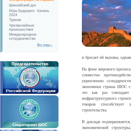
Шанхайский дух
Игры Будущего - Казань
2024
Туризм
Чрезвычайные
происшествия
Международное
сотрудничество
Все темы »
и бросает ей вызовы, одна
На фоне мирового кризиса
совместно противодейств
укреплению солидарност
экономики страны ШОС стр
это как раз совпадает
инфраструктурного строите
товаров способствует 
строительства.
В докладе подчеркивается
экономической структуры