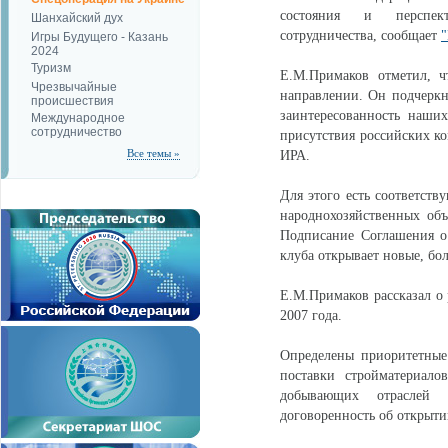
состояния и перспекти
Шанхайский дух
сотрудничества, сообщает
Игры Будущего - Казань
2024
Туризм
Е.М.Примаков отметил, ч
Чрезвычайные
направлении. Он подчеркн
происшествия
заинтересованность наши
Международное
сотрудничество
присутствия российских ко
Все темы »
ИРА.
Для этого есть соответств
народнохозяйственных объ
Подписание Соглашения о
клуба открывает новые, бо
Е.М.Примаков рассказал о 
2007 года.
Определены приоритетные 
поставки стройматериало
добывающих отраслей 
договоренность об открыти