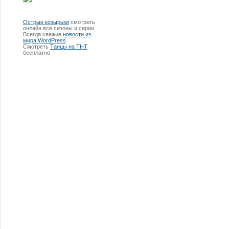
Острые козырьки
смотреть
онлайн все сезоны и серии.
Всегда свежие
новости из
мира WordPress
Смотреть
Танцы на ТНТ
бесплатно