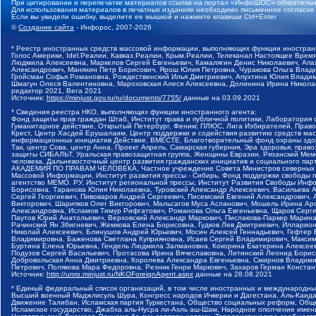
При цитировании и перепечатке материалов ссылка на портал «ИнфоШОС» обязательн
Для использования материалов в печатных изданиях необходимо письменное согласие
Если вы увидели ошибку, выделите ее мышкой и нажмите клавиши Ctrl+Enter
©
Создание сайта
- Инфорос, 2007-2026
* Реестр иностранных средств массовой информации, выполняющих функции иностранн
Голос Америки, Idel.Реалии, Кавказ.Реалии, Крым.Реалии, Телеканал Настоящее Время
Людмила Алексеевна, Маркелов Сергей Евгеньевич, Камалягин Денис Николаевич, Апах
Александрович, Маняхин Петр Борисович, Ярош Юлия Петровна, Чуракова Ольга Влади
Гройсман Софья Романовна, Рождественский Илья Дмитриевич, Апухтина Юлия Владимир
Шмагун Олеся Валентиновна, Мароховская Алеся Алексеевна, Долинина Ирина Никола
редактор 2021, Вега 2021
Источник:
https://minjust.gov.ru/ru/documents/7755/
данные на
03.09.2021
* Сведения реестра НКО, выполняющих функции иностранного агента:
Фонд защиты прав граждан Штаб, Институт права и публичной политики, Лаборатория
Гуманитарное действие, Открытый Петербург, Феникс ПЛЮС, Лига Избирателей, Правов
Крест, Центр Хасдей Ерушалаим, Центр поддержки и содействия развитию средств мас
информационных инициатив Действие, ВМЕСТЕ, Благотворительный фонд охраны здоров
Так, центр Сова, центр Анна, Проект Апрель, Самарская губерния, Эра здоровья, пр
защиты СИБАЛЬТ, Уральская правозащитная группа, Женщины Евразии, Рязанский Мемо
человека, Дальневосточный центр развития гражданских инициатив и социального пар
АКАДЕМИЯ ПО ПРАВАМ ЧЕЛОВЕКА, Частное учреждение Совета Министров северных стр
Массовой Информации, Институт развития прессы - Сибирь, Фонд поддержки свободы 
агентство МЕМО. РУ, Институт региональной прессы, Институт Развития Свободы Инф
Борисовна, Таранова Юлия Николаевна, Туровский Александр Алексеевич, Васильева 
Сергей Георгиевич, Пивоваров Андрей Сергеевич, Писемский Евгений Александрович,
Викторович, Шарипков Олег Викторович, Мальсагов Муса Асланович, Мошель Ирина Ар
Александровна, Исламов Тимур Рифгатович, Романова Ольга Евгеньевна, Щаров Серг
Паутов Юрий Анатольевич, Верховский Александр Маркович, Пислакова-Паркер Марина
Рачинский Ян Збигневич, Жемкова Елена Борисовна, Гудков Лев Дмитриевич, Иллари
Николай Алексеевич, Блинушов Андрей Юрьевич, Мосин Алексей Геннадьевич, Гефтер
Владимировна, Баженова Светлана Куприяновна, Исаев Сергей Владимирович, Максим
Буртина Елена Юрьевна, Гендель Людмила Залмановна, Кокорина Екатерина Алексеев
Подузов Сергей Васильевич, Протасова Ирина Вячеславовна, Литинский Леонид Борис
Добровольская Анна Дмитриевна, Королева Александра Евгеньевна, Смирнов Владими
Петрович, Полякова Мара Федоровна, Резник Генри Маркович, Захаров Герман Конста
Источник:
http://unro.minjust.ru/NKOForeignAgent.aspx
данные на
28.08.2021
* Единый федеральный список организаций, в том числе иностранных и международны
Высший военный Маджлисуль Шура, Конгресс народов Ичкерии и Дагестана, Аль-Каида, 
Движение Талибан, Исламская партия Туркестана, Общество социальных реформ, Общес
Исламское государство, Джабха аль-Нусра ли-Ахль аш-Шам, Народное ополчение имен