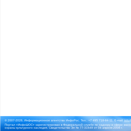
© 2007-2026, Информационное агентство ИнфоРос. Тел.: +7 495 718-84-11, E-mail:
info
Портал «ИнфоШОС» зарегистрирован в Федеральной службе по надзору в сфере массо
охраны культурного наследия. Свидетельство Эл № 77-31649 от 04 апреля 2008 г.