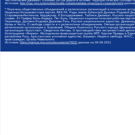
Чистопольский Джамаат, Рохнамо ба суи давлати исломи, Террористическое сообщест
Источник:
http://nac.gov.ru/terroristicheskie-i-ekstremistskie-organizacii-i-materialy.html
данные
* Перечень общественных объединений и религиозных организаций в отношении котор
Национал-большевистская партия, ВЕК РА, Рада земли Кубанской Духовно Родовой Де
Староверов-Инглингов, Нурджулар, К Богодержавию, Таблиги Джамаат, Русское наци
славян, Ат-Такфир Валь-Хиджра, Пит Буль, Национал-социалистическая рабочая парт
Череповца, Духовно-Родовая Держава Русь, Русское национальное единство, Древнер
Кровь и Честь, О свободе совести и о религиозных объединениях, Омская организаци
религиозная организация п. Боровский, Община Коренного Русского народа Щелковског
организация «Братство», Свидетели Иеговы, О противодействии экстремистской деяте
болельщиков «Фирма», Молодежная правозащитная группа МПГ, Курсом Правды и Единен
республика Русь, Арестантское уголовное единство, Башкорт, Нация и свобода, W.H.С
прав граждан, Штабы Навального
Источник:
https://minjust.gov.ru/ru/documents/7822/
данные на
06.08.2021