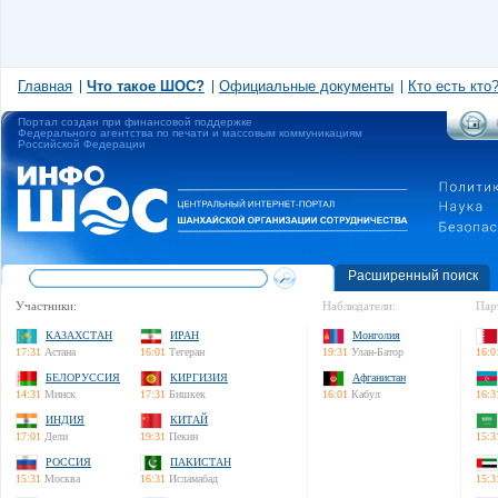
Главная
Что такое ШОС?
Официальные документы
Кто есть кто
Портал создан при финансовой поддержке
Федерального агентства по печати и массовым коммуникациям
Российской Федерации
Расширенный поиск
Участники:
Наблюдатели:
Пар
КАЗАХСТАН
ИРАН
Монголия
17:31
Астана
16:01
Тегеран
19:31
Улан-Батор
16:0
БЕЛОРУССИЯ
КИРГИЗИЯ
Афганистан
14:31
Минск
17:31
Бишкек
16:01
Кабул
16:3
ИНДИЯ
КИТАЙ
17:01
Дели
19:31
Пекин
15:3
РОССИЯ
ПАКИСТАН
15:31
Москва
16:31
Исламабад
15:3