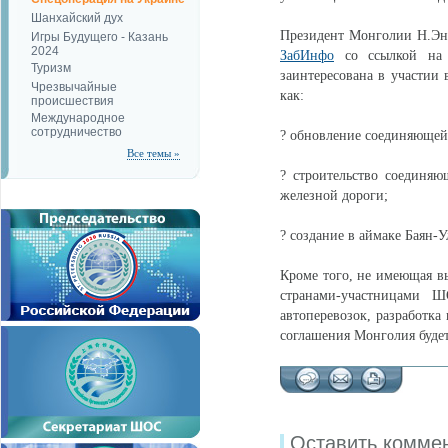
Шанхайский дух
Президент Монголии Н.Эн
Игры Будущего - Казань
2024
ЗабИнфо
со ссылкой на 
Туризм
заинтересована в участии
Чрезвычайные
как:
происшествия
Международное
сотрудничество
? обновление соединяющей
Все темы »
? строительство соединя
железной дороги;
? создание в аймаке Баян-
Кроме того, не имеющая в
странами-участницами 
автоперевозок, разработка
соглашения Монголия будет
Оставить комме