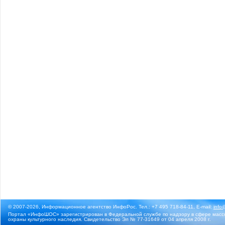
© 2007-2026, Информационное агентство ИнфоРос. Тел.: +7 495 718-84-11, E-mail:
info
Портал «ИнфоШОС» зарегистрирован в Федеральной службе по надзору в сфере массо
охраны культурного наследия. Свидетельство Эл № 77-31649 от 04 апреля 2008 г.