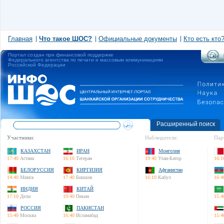
Главная
Что такое ШОС?
Официальные документы
Кто есть кто
Портал создан при финансовой поддержке
Федерального агентства по печати и массовым коммуникациям
Российской Федерации
Расширенный поиск
Участники:
Наблюдатели:
Пар
КАЗАХСТАН
ИРАН
Монголия
17:40
Астана
16:10
Тегеран
19:40
Улан-Батор
16:1
БЕЛОРУССИЯ
КИРГИЗИЯ
Афганистан
14:40
Минск
17:40
Бишкек
16:10
Кабул
16:4
ИНДИЯ
КИТАЙ
17:10
Дели
19:40
Пекин
15:4
РОССИЯ
ПАКИСТАН
15:40
Москва
16:40
Исламабад
15:4