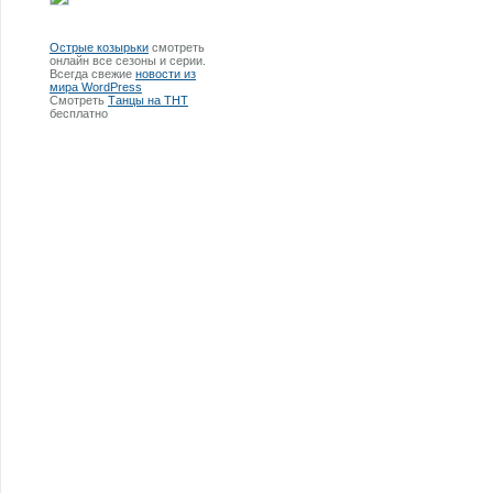
Острые козырьки
смотреть
онлайн все сезоны и серии.
Всегда свежие
новости из
мира WordPress
Смотреть
Танцы на ТНТ
бесплатно