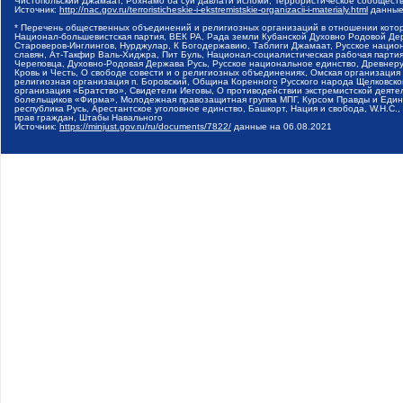
Чистопольский Джамаат, Рохнамо ба суи давлати исломи, Террористическое сообщест
Источник:
http://nac.gov.ru/terroristicheskie-i-ekstremistskie-organizacii-i-materialy.html
данные
* Перечень общественных объединений и религиозных организаций в отношении котор
Национал-большевистская партия, ВЕК РА, Рада земли Кубанской Духовно Родовой Де
Староверов-Инглингов, Нурджулар, К Богодержавию, Таблиги Джамаат, Русское наци
славян, Ат-Такфир Валь-Хиджра, Пит Буль, Национал-социалистическая рабочая парт
Череповца, Духовно-Родовая Держава Русь, Русское национальное единство, Древнер
Кровь и Честь, О свободе совести и о религиозных объединениях, Омская организаци
религиозная организация п. Боровский, Община Коренного Русского народа Щелковског
организация «Братство», Свидетели Иеговы, О противодействии экстремистской деяте
болельщиков «Фирма», Молодежная правозащитная группа МПГ, Курсом Правды и Единен
республика Русь, Арестантское уголовное единство, Башкорт, Нация и свобода, W.H.С
прав граждан, Штабы Навального
Источник:
https://minjust.gov.ru/ru/documents/7822/
данные на
06.08.2021