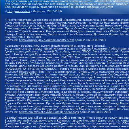
При цитировании и перепечатке материалов ссылка на портал «ИнфоШОС» обязательн
Для использования материалов в печатных изданиях необходимо письменное согласие
Если вы увидели ошибку, выделите ее мышкой и нажмите клавиши Ctrl+Enter
©
Создание сайта
- Инфорос, 2007-2026
* Реестр иностранных средств массовой информации, выполняющих функции иностранн
Голос Америки, Idel.Реалии, Кавказ.Реалии, Крым.Реалии, Телеканал Настоящее Время
Людмила Алексеевна, Маркелов Сергей Евгеньевич, Камалягин Денис Николаевич, Апах
Александрович, Маняхин Петр Борисович, Ярош Юлия Петровна, Чуракова Ольга Влади
Гройсман Софья Романовна, Рождественский Илья Дмитриевич, Апухтина Юлия Владимир
Шмагун Олеся Валентиновна, Мароховская Алеся Алексеевна, Долинина Ирина Никола
редактор 2021, Вега 2021
Источник:
https://minjust.gov.ru/ru/documents/7755/
данные на
03.09.2021
* Сведения реестра НКО, выполняющих функции иностранного агента:
Фонд защиты прав граждан Штаб, Институт права и публичной политики, Лаборатория
Гуманитарное действие, Открытый Петербург, Феникс ПЛЮС, Лига Избирателей, Правов
Крест, Центр Хасдей Ерушалаим, Центр поддержки и содействия развитию средств мас
информационных инициатив Действие, ВМЕСТЕ, Благотворительный фонд охраны здоров
Так, центр Сова, центр Анна, Проект Апрель, Самарская губерния, Эра здоровья, пр
защиты СИБАЛЬТ, Уральская правозащитная группа, Женщины Евразии, Рязанский Мемо
человека, Дальневосточный центр развития гражданских инициатив и социального пар
АКАДЕМИЯ ПО ПРАВАМ ЧЕЛОВЕКА, Частное учреждение Совета Министров северных стр
Массовой Информации, Институт развития прессы - Сибирь, Фонд поддержки свободы 
агентство МЕМО. РУ, Институт региональной прессы, Институт Развития Свободы Инф
Борисовна, Таранова Юлия Николаевна, Туровский Александр Алексеевич, Васильева 
Сергей Георгиевич, Пивоваров Андрей Сергеевич, Писемский Евгений Александрович,
Викторович, Шарипков Олег Викторович, Мальсагов Муса Асланович, Мошель Ирина Ар
Александровна, Исламов Тимур Рифгатович, Романова Ольга Евгеньевна, Щаров Серг
Паутов Юрий Анатольевич, Верховский Александр Маркович, Пислакова-Паркер Марина
Рачинский Ян Збигневич, Жемкова Елена Борисовна, Гудков Лев Дмитриевич, Иллари
Николай Алексеевич, Блинушов Андрей Юрьевич, Мосин Алексей Геннадьевич, Гефтер
Владимировна, Баженова Светлана Куприяновна, Исаев Сергей Владимирович, Максим
Буртина Елена Юрьевна, Гендель Людмила Залмановна, Кокорина Екатерина Алексеев
Подузов Сергей Васильевич, Протасова Ирина Вячеславовна, Литинский Леонид Борис
Добровольская Анна Дмитриевна, Королева Александра Евгеньевна, Смирнов Владими
Петрович, Полякова Мара Федоровна, Резник Генри Маркович, Захаров Герман Конста
Источник:
http://unro.minjust.ru/NKOForeignAgent.aspx
данные на
28.08.2021
* Единый федеральный список организаций, в том числе иностранных и международны
Высший военный Маджлисуль Шура, Конгресс народов Ичкерии и Дагестана, Аль-Каида, 
Движение Талибан, Исламская партия Туркестана, Общество социальных реформ, Общес
Исламское государство, Джабха аль-Нусра ли-Ахль аш-Шам, Народное ополчение имен