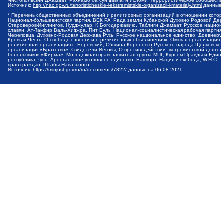
Чистопольский Джамаат, Рохнамо ба суи давлати исломи, Террористическое сообщест
Источник:
http://nac.gov.ru/terroristicheskie-i-ekstremistskie-organizacii-i-materialy.html
данные
* Перечень общественных объединений и религиозных организаций в отношении котор
Национал-большевистская партия, ВЕК РА, Рада земли Кубанской Духовно Родовой Де
Староверов-Инглингов, Нурджулар, К Богодержавию, Таблиги Джамаат, Русское наци
славян, Ат-Такфир Валь-Хиджра, Пит Буль, Национал-социалистическая рабочая парт
Череповца, Духовно-Родовая Держава Русь, Русское национальное единство, Древнер
Кровь и Честь, О свободе совести и о религиозных объединениях, Омская организаци
религиозная организация п. Боровский, Община Коренного Русского народа Щелковског
организация «Братство», Свидетели Иеговы, О противодействии экстремистской деяте
болельщиков «Фирма», Молодежная правозащитная группа МПГ, Курсом Правды и Единен
республика Русь, Арестантское уголовное единство, Башкорт, Нация и свобода, W.H.С
прав граждан, Штабы Навального
Источник:
https://minjust.gov.ru/ru/documents/7822/
данные на
06.08.2021