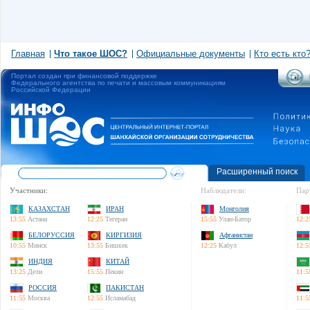
Главная
Что такое ШОС?
Официальные документы
Кто есть кто
Портал создан при финансовой поддержке
Федерального агентства по печати и массовым коммуникациям
Российской Федерации
Расширенный поиск
Участники:
Наблюдатели:
Пар
КАЗАХСТАН
ИРАН
Монголия
13:55
Астана
12:25
Тегеран
15:55
Улан-Батор
12:2
БЕЛОРУССИЯ
КИРГИЗИЯ
Афганистан
10:55
Минск
13:55
Бишкек
12:25
Кабул
12:5
ИНДИЯ
КИТАЙ
13:25
Дели
15:55
Пекин
11:5
РОССИЯ
ПАКИСТАН
11:55
Москва
12:55
Исламабад
11:5