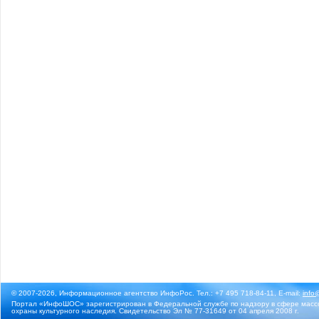
© 2007-2026, Информационное агентство ИнфоРос. Тел.: +7 495 718-84-11, E-mail:
info
Портал «ИнфоШОС» зарегистрирован в Федеральной службе по надзору в сфере массо
охраны культурного наследия. Свидетельство Эл № 77-31649 от 04 апреля 2008 г.