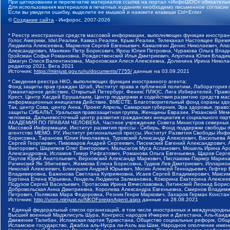
При цитировании и перепечатке материалов ссылка на портал «ИнфоШОС» обязательн
Для использования материалов в печатных изданиях необходимо письменное согласие
Если вы увидели ошибку, выделите ее мышкой и нажмите клавиши Ctrl+Enter
©
Создание сайта
- Инфорос, 2007-2026
* Реестр иностранных средств массовой информации, выполняющих функции иностранн
Голос Америки, Idel.Реалии, Кавказ.Реалии, Крым.Реалии, Телеканал Настоящее Время
Людмила Алексеевна, Маркелов Сергей Евгеньевич, Камалягин Денис Николаевич, Апах
Александрович, Маняхин Петр Борисович, Ярош Юлия Петровна, Чуракова Ольга Влади
Гройсман Софья Романовна, Рождественский Илья Дмитриевич, Апухтина Юлия Владимир
Шмагун Олеся Валентиновна, Мароховская Алеся Алексеевна, Долинина Ирина Никола
редактор 2021, Вега 2021
Источник:
https://minjust.gov.ru/ru/documents/7755/
данные на
03.09.2021
* Сведения реестра НКО, выполняющих функции иностранного агента:
Фонд защиты прав граждан Штаб, Институт права и публичной политики, Лаборатория
Гуманитарное действие, Открытый Петербург, Феникс ПЛЮС, Лига Избирателей, Правов
Крест, Центр Хасдей Ерушалаим, Центр поддержки и содействия развитию средств мас
информационных инициатив Действие, ВМЕСТЕ, Благотворительный фонд охраны здоров
Так, центр Сова, центр Анна, Проект Апрель, Самарская губерния, Эра здоровья, пр
защиты СИБАЛЬТ, Уральская правозащитная группа, Женщины Евразии, Рязанский Мемо
человека, Дальневосточный центр развития гражданских инициатив и социального пар
АКАДЕМИЯ ПО ПРАВАМ ЧЕЛОВЕКА, Частное учреждение Совета Министров северных стр
Массовой Информации, Институт развития прессы - Сибирь, Фонд поддержки свободы 
агентство МЕМО. РУ, Институт региональной прессы, Институт Развития Свободы Инф
Борисовна, Таранова Юлия Николаевна, Туровский Александр Алексеевич, Васильева 
Сергей Георгиевич, Пивоваров Андрей Сергеевич, Писемский Евгений Александрович,
Викторович, Шарипков Олег Викторович, Мальсагов Муса Асланович, Мошель Ирина Ар
Александровна, Исламов Тимур Рифгатович, Романова Ольга Евгеньевна, Щаров Серг
Паутов Юрий Анатольевич, Верховский Александр Маркович, Пислакова-Паркер Марина
Рачинский Ян Збигневич, Жемкова Елена Борисовна, Гудков Лев Дмитриевич, Иллари
Николай Алексеевич, Блинушов Андрей Юрьевич, Мосин Алексей Геннадьевич, Гефтер
Владимировна, Баженова Светлана Куприяновна, Исаев Сергей Владимирович, Максим
Буртина Елена Юрьевна, Гендель Людмила Залмановна, Кокорина Екатерина Алексеев
Подузов Сергей Васильевич, Протасова Ирина Вячеславовна, Литинский Леонид Борис
Добровольская Анна Дмитриевна, Королева Александра Евгеньевна, Смирнов Владими
Петрович, Полякова Мара Федоровна, Резник Генри Маркович, Захаров Герман Конста
Источник:
http://unro.minjust.ru/NKOForeignAgent.aspx
данные на
28.08.2021
* Единый федеральный список организаций, в том числе иностранных и международны
Высший военный Маджлисуль Шура, Конгресс народов Ичкерии и Дагестана, Аль-Каида, 
Движение Талибан, Исламская партия Туркестана, Общество социальных реформ, Общес
Исламское государство, Джабха аль-Нусра ли-Ахль аш-Шам, Народное ополчение имен