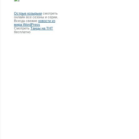
Острые козырьки
смотреть
онлайн все сезоны и серии.
Всегда свежие
новости из
мира WordPress
Смотреть
Танцы на ТНТ
бесплатно