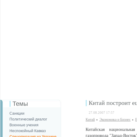
Китай построит е
Темы
27.08.2007 17:57
Санкции
Политический диалог
Китай
Экономика и Бизнес
Е
Военные учения
Китайская национальна
Неспокойный Кавказ
газопровода "Запад-Восто
Спецоперация на Украине