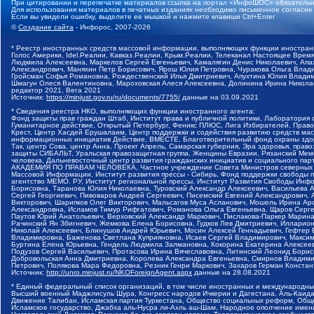
При цитировании и перепечатке материалов ссылка на портал «ИнфоШОС» обязательн
Для использования материалов в печатных изданиях необходимо письменное согласие
Если вы увидели ошибку, выделите ее мышкой и нажмите клавиши Ctrl+Enter
©
Создание сайта
- Инфорос, 2007-2026
* Реестр иностранных средств массовой информации, выполняющих функции иностранн
Голос Америки, Idel.Реалии, Кавказ.Реалии, Крым.Реалии, Телеканал Настоящее Время
Людмила Алексеевна, Маркелов Сергей Евгеньевич, Камалягин Денис Николаевич, Апах
Александрович, Маняхин Петр Борисович, Ярош Юлия Петровна, Чуракова Ольга Влади
Гройсман Софья Романовна, Рождественский Илья Дмитриевич, Апухтина Юлия Владимир
Шмагун Олеся Валентиновна, Мароховская Алеся Алексеевна, Долинина Ирина Никола
редактор 2021, Вега 2021
Источник:
https://minjust.gov.ru/ru/documents/7755/
данные на
03.09.2021
* Сведения реестра НКО, выполняющих функции иностранного агента:
Фонд защиты прав граждан Штаб, Институт права и публичной политики, Лаборатория
Гуманитарное действие, Открытый Петербург, Феникс ПЛЮС, Лига Избирателей, Правов
Крест, Центр Хасдей Ерушалаим, Центр поддержки и содействия развитию средств мас
информационных инициатив Действие, ВМЕСТЕ, Благотворительный фонд охраны здоров
Так, центр Сова, центр Анна, Проект Апрель, Самарская губерния, Эра здоровья, пр
защиты СИБАЛЬТ, Уральская правозащитная группа, Женщины Евразии, Рязанский Мемо
человека, Дальневосточный центр развития гражданских инициатив и социального пар
АКАДЕМИЯ ПО ПРАВАМ ЧЕЛОВЕКА, Частное учреждение Совета Министров северных стр
Массовой Информации, Институт развития прессы - Сибирь, Фонд поддержки свободы 
агентство МЕМО. РУ, Институт региональной прессы, Институт Развития Свободы Инф
Борисовна, Таранова Юлия Николаевна, Туровский Александр Алексеевич, Васильева 
Сергей Георгиевич, Пивоваров Андрей Сергеевич, Писемский Евгений Александрович,
Викторович, Шарипков Олег Викторович, Мальсагов Муса Асланович, Мошель Ирина Ар
Александровна, Исламов Тимур Рифгатович, Романова Ольга Евгеньевна, Щаров Серг
Паутов Юрий Анатольевич, Верховский Александр Маркович, Пислакова-Паркер Марина
Рачинский Ян Збигневич, Жемкова Елена Борисовна, Гудков Лев Дмитриевич, Иллари
Николай Алексеевич, Блинушов Андрей Юрьевич, Мосин Алексей Геннадьевич, Гефтер
Владимировна, Баженова Светлана Куприяновна, Исаев Сергей Владимирович, Максим
Буртина Елена Юрьевна, Гендель Людмила Залмановна, Кокорина Екатерина Алексеев
Подузов Сергей Васильевич, Протасова Ирина Вячеславовна, Литинский Леонид Борис
Добровольская Анна Дмитриевна, Королева Александра Евгеньевна, Смирнов Владими
Петрович, Полякова Мара Федоровна, Резник Генри Маркович, Захаров Герман Конста
Источник:
http://unro.minjust.ru/NKOForeignAgent.aspx
данные на
28.08.2021
* Единый федеральный список организаций, в том числе иностранных и международны
Высший военный Маджлисуль Шура, Конгресс народов Ичкерии и Дагестана, Аль-Каида, 
Движение Талибан, Исламская партия Туркестана, Общество социальных реформ, Общес
Исламское государство, Джабха аль-Нусра ли-Ахль аш-Шам, Народное ополчение имен