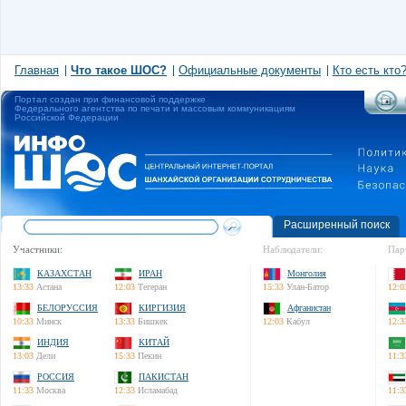
Главная
Что такое ШОС?
Официальные документы
Кто есть кто
Портал создан при финансовой поддержке
Федерального агентства по печати и массовым коммуникациям
Российской Федерации
Расширенный поиск
Участники:
Наблюдатели:
Пар
КАЗАХСТАН
ИРАН
Монголия
13:33
Астана
12:03
Тегеран
15:33
Улан-Батор
12:0
БЕЛОРУССИЯ
КИРГИЗИЯ
Афганистан
10:33
Минск
13:33
Бишкек
12:03
Кабул
12:3
ИНДИЯ
КИТАЙ
13:03
Дели
15:33
Пекин
11:3
РОССИЯ
ПАКИСТАН
11:33
Москва
12:33
Исламабад
11:3