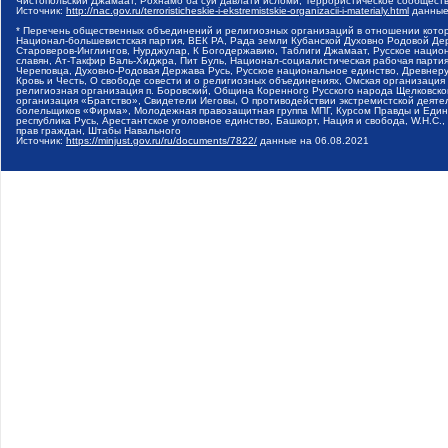
Чистопольский Джамаат, Рохнамо ба суи давлати исломи, Террористическое сообщест
Источник:
http://nac.gov.ru/terroristicheskie-i-ekstremistskie-organizacii-i-materialy.html
данные
* Перечень общественных объединений и религиозных организаций в отношении котор
Национал-большевистская партия, ВЕК РА, Рада земли Кубанской Духовно Родовой Де
Староверов-Инглингов, Нурджулар, К Богодержавию, Таблиги Джамаат, Русское наци
славян, Ат-Такфир Валь-Хиджра, Пит Буль, Национал-социалистическая рабочая парт
Череповца, Духовно-Родовая Держава Русь, Русское национальное единство, Древнер
Кровь и Честь, О свободе совести и о религиозных объединениях, Омская организаци
религиозная организация п. Боровский, Община Коренного Русского народа Щелковског
организация «Братство», Свидетели Иеговы, О противодействии экстремистской деяте
болельщиков «Фирма», Молодежная правозащитная группа МПГ, Курсом Правды и Единен
республика Русь, Арестантское уголовное единство, Башкорт, Нация и свобода, W.H.С
прав граждан, Штабы Навального
Источник:
https://minjust.gov.ru/ru/documents/7822/
данные на
06.08.2021