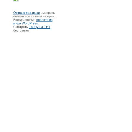
Острые козырьки
смотреть
онлайн все сезоны и серии.
Всегда свежие
новости из
мира WordPress
Смотреть
Танцы на ТНТ
бесплатно