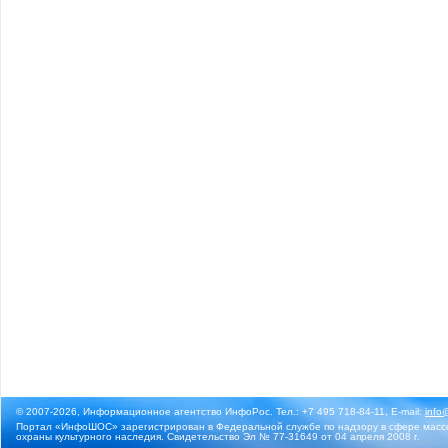
© 2007-2026, Информационное агентство ИнфоРос. Тел.: +7 495 718-84-11, E-mail:
info
Портал «ИнфоШОС» зарегистрирован в Федеральной службе по надзору в сфере массо
охраны культурного наследия. Свидетельство Эл № 77-31649 от 04 апреля 2008 г.