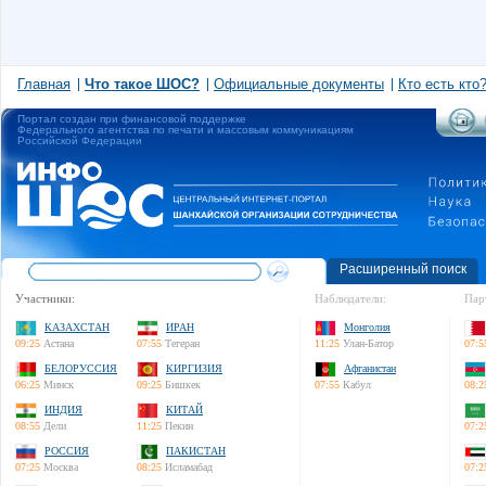
Главная
Что такое ШОС?
Официальные документы
Кто есть кто
Портал создан при финансовой поддержке
Федерального агентства по печати и массовым коммуникациям
Российской Федерации
Расширенный поиск
Участники:
Наблюдатели:
Пар
КАЗАХСТАН
ИРАН
Монголия
09:25
Астана
07:55
Тегеран
11:25
Улан-Батор
07:5
БЕЛОРУССИЯ
КИРГИЗИЯ
Афганистан
06:25
Минск
09:25
Бишкек
07:55
Кабул
08:2
ИНДИЯ
КИТАЙ
08:55
Дели
11:25
Пекин
07:2
РОССИЯ
ПАКИСТАН
07:25
Москва
08:25
Исламабад
07:2