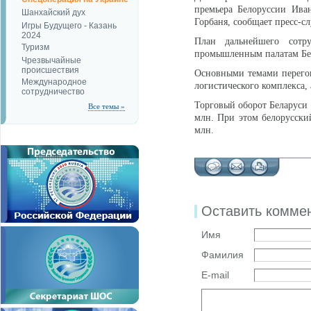
премьера Белоруссии Иван
Шанхайский дух
Горбаня, сообщает пресс-с
Игры Будущего - Казань
2024
План дальнейшего сотру
Туризм
промышленным палатам Бел
Чрезвычайные
происшествия
Основными темами перегов
Международное
логистического комплекса,
сотрудничество
Торговый оборот Беларуси 
Все темы »
млн. При этом белорусски
млн.
Оставить комме
Имя
Фамилия
E-mail