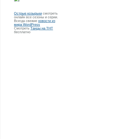
Острые козырьки
смотреть
онлайн все сезоны и серии.
Всегда свежие
новости из
мира WordPress
Смотреть
Танцы на ТНТ
бесплатно