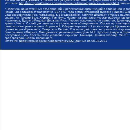
Чистопольский Джамаат, Рохнамо ба суи давлати исломи, Террористическое сообщест
Источник:
http://nac.gov.ru/terroristicheskie-i-ekstremistskie-organizacii-i-materialy.html
данные
* Перечень общественных объединений и религиозных организаций в отношении котор
Национал-большевистская партия, ВЕК РА, Рада земли Кубанской Духовно Родовой Де
Староверов-Инглингов, Нурджулар, К Богодержавию, Таблиги Джамаат, Русское наци
славян, Ат-Такфир Валь-Хиджра, Пит Буль, Национал-социалистическая рабочая парт
Череповца, Духовно-Родовая Держава Русь, Русское национальное единство, Древнер
Кровь и Честь, О свободе совести и о религиозных объединениях, Омская организаци
религиозная организация п. Боровский, Община Коренного Русского народа Щелковског
организация «Братство», Свидетели Иеговы, О противодействии экстремистской деяте
болельщиков «Фирма», Молодежная правозащитная группа МПГ, Курсом Правды и Единен
республика Русь, Арестантское уголовное единство, Башкорт, Нация и свобода, W.H.С
прав граждан, Штабы Навального
Источник:
https://minjust.gov.ru/ru/documents/7822/
данные на
06.08.2021