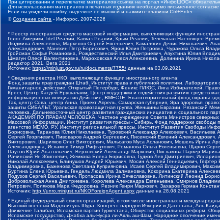
При цитировании и перепечатке материалов ссылка на портал «ИнфоШОС» обязательн
Для использования материалов в печатных изданиях необходимо письменное согласие
Если вы увидели ошибку, выделите ее мышкой и нажмите клавиши Ctrl+Enter
©
Создание сайта
- Инфорос, 2007-2026
* Реестр иностранных средств массовой информации, выполняющих функции иностранн
Голос Америки, Idel.Реалии, Кавказ.Реалии, Крым.Реалии, Телеканал Настоящее Время
Людмила Алексеевна, Маркелов Сергей Евгеньевич, Камалягин Денис Николаевич, Апах
Александрович, Маняхин Петр Борисович, Ярош Юлия Петровна, Чуракова Ольга Влади
Гройсман Софья Романовна, Рождественский Илья Дмитриевич, Апухтина Юлия Владимир
Шмагун Олеся Валентиновна, Мароховская Алеся Алексеевна, Долинина Ирина Никола
редактор 2021, Вега 2021
Источник:
https://minjust.gov.ru/ru/documents/7755/
данные на
03.09.2021
* Сведения реестра НКО, выполняющих функции иностранного агента:
Фонд защиты прав граждан Штаб, Институт права и публичной политики, Лаборатория
Гуманитарное действие, Открытый Петербург, Феникс ПЛЮС, Лига Избирателей, Правов
Крест, Центр Хасдей Ерушалаим, Центр поддержки и содействия развитию средств мас
информационных инициатив Действие, ВМЕСТЕ, Благотворительный фонд охраны здоров
Так, центр Сова, центр Анна, Проект Апрель, Самарская губерния, Эра здоровья, пр
защиты СИБАЛЬТ, Уральская правозащитная группа, Женщины Евразии, Рязанский Мемо
человека, Дальневосточный центр развития гражданских инициатив и социального пар
АКАДЕМИЯ ПО ПРАВАМ ЧЕЛОВЕКА, Частное учреждение Совета Министров северных стр
Массовой Информации, Институт развития прессы - Сибирь, Фонд поддержки свободы 
агентство МЕМО. РУ, Институт региональной прессы, Институт Развития Свободы Инф
Борисовна, Таранова Юлия Николаевна, Туровский Александр Алексеевич, Васильева 
Сергей Георгиевич, Пивоваров Андрей Сергеевич, Писемский Евгений Александрович,
Викторович, Шарипков Олег Викторович, Мальсагов Муса Асланович, Мошель Ирина Ар
Александровна, Исламов Тимур Рифгатович, Романова Ольга Евгеньевна, Щаров Серг
Паутов Юрий Анатольевич, Верховский Александр Маркович, Пислакова-Паркер Марина
Рачинский Ян Збигневич, Жемкова Елена Борисовна, Гудков Лев Дмитриевич, Иллари
Николай Алексеевич, Блинушов Андрей Юрьевич, Мосин Алексей Геннадьевич, Гефтер
Владимировна, Баженова Светлана Куприяновна, Исаев Сергей Владимирович, Максим
Буртина Елена Юрьевна, Гендель Людмила Залмановна, Кокорина Екатерина Алексеев
Подузов Сергей Васильевич, Протасова Ирина Вячеславовна, Литинский Леонид Борис
Добровольская Анна Дмитриевна, Королева Александра Евгеньевна, Смирнов Владими
Петрович, Полякова Мара Федоровна, Резник Генри Маркович, Захаров Герман Конста
Источник:
http://unro.minjust.ru/NKOForeignAgent.aspx
данные на
28.08.2021
* Единый федеральный список организаций, в том числе иностранных и международны
Высший военный Маджлисуль Шура, Конгресс народов Ичкерии и Дагестана, Аль-Каида, 
Движение Талибан, Исламская партия Туркестана, Общество социальных реформ, Общес
Исламское государство, Джабха аль-Нусра ли-Ахль аш-Шам, Народное ополчение имен