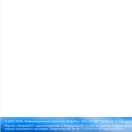
© 2007-2026, Информационное агентство ИнфоРос. Тел.: +7 495 718-84-11, E-mail:
info
Портал «ИнфоШОС» зарегистрирован в Федеральной службе по надзору в сфере массо
охраны культурного наследия. Свидетельство Эл № 77-31649 от 04 апреля 2008 г.