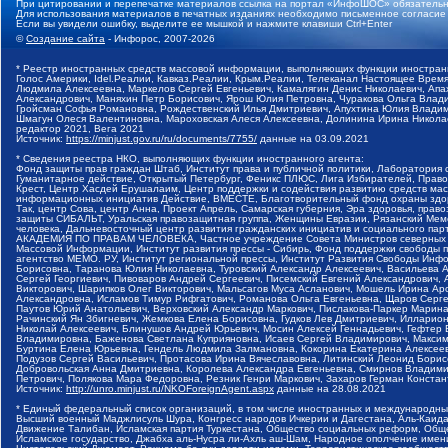
При цитировании и перепечатке материалов ссылка на портал «ИнфоШОС» обязательн
Для использования материалов в печатных изданиях необходимо письменное согласие
Если вы увидели ошибку, выделите ее мышкой и нажмите клавиши Ctrl+Enter
©
Создание сайта
- Инфорос, 2007-2026
* Реестр иностранных средств массовой информации, выполняющих функции иностранн
Голос Америки, Idel.Реалии, Кавказ.Реалии, Крым.Реалии, Телеканал Настоящее Время
Людмила Алексеевна, Маркелов Сергей Евгеньевич, Камалягин Денис Николаевич, Апах
Александрович, Маняхин Петр Борисович, Ярош Юлия Петровна, Чуракова Ольга Влади
Гройсман Софья Романовна, Рождественский Илья Дмитриевич, Апухтина Юлия Владимир
Шмагун Олеся Валентиновна, Мароховская Алеся Алексеевна, Долинина Ирина Никола
редактор 2021, Вега 2021
Источник:
https://minjust.gov.ru/ru/documents/7755/
данные на
03.09.2021
* Сведения реестра НКО, выполняющих функции иностранного агента:
Фонд защиты прав граждан Штаб, Институт права и публичной политики, Лаборатория
Гуманитарное действие, Открытый Петербург, Феникс ПЛЮС, Лига Избирателей, Правов
Крест, Центр Хасдей Ерушалаим, Центр поддержки и содействия развитию средств мас
информационных инициатив Действие, ВМЕСТЕ, Благотворительный фонд охраны здоров
Так, центр Сова, центр Анна, Проект Апрель, Самарская губерния, Эра здоровья, пр
защиты СИБАЛЬТ, Уральская правозащитная группа, Женщины Евразии, Рязанский Мемо
человека, Дальневосточный центр развития гражданских инициатив и социального пар
АКАДЕМИЯ ПО ПРАВАМ ЧЕЛОВЕКА, Частное учреждение Совета Министров северных стр
Массовой Информации, Институт развития прессы - Сибирь, Фонд поддержки свободы 
агентство МЕМО. РУ, Институт региональной прессы, Институт Развития Свободы Инф
Борисовна, Таранова Юлия Николаевна, Туровский Александр Алексеевич, Васильева 
Сергей Георгиевич, Пивоваров Андрей Сергеевич, Писемский Евгений Александрович,
Викторович, Шарипков Олег Викторович, Мальсагов Муса Асланович, Мошель Ирина Ар
Александровна, Исламов Тимур Рифгатович, Романова Ольга Евгеньевна, Щаров Серг
Паутов Юрий Анатольевич, Верховский Александр Маркович, Пислакова-Паркер Марина
Рачинский Ян Збигневич, Жемкова Елена Борисовна, Гудков Лев Дмитриевич, Иллари
Николай Алексеевич, Блинушов Андрей Юрьевич, Мосин Алексей Геннадьевич, Гефтер
Владимировна, Баженова Светлана Куприяновна, Исаев Сергей Владимирович, Максим
Буртина Елена Юрьевна, Гендель Людмила Залмановна, Кокорина Екатерина Алексеев
Подузов Сергей Васильевич, Протасова Ирина Вячеславовна, Литинский Леонид Борис
Добровольская Анна Дмитриевна, Королева Александра Евгеньевна, Смирнов Владими
Петрович, Полякова Мара Федоровна, Резник Генри Маркович, Захаров Герман Конста
Источник:
http://unro.minjust.ru/NKOForeignAgent.aspx
данные на
28.08.2021
* Единый федеральный список организаций, в том числе иностранных и международны
Высший военный Маджлисуль Шура, Конгресс народов Ичкерии и Дагестана, Аль-Каида, 
Движение Талибан, Исламская партия Туркестана, Общество социальных реформ, Общес
Исламское государство, Джабха аль-Нусра ли-Ахль аш-Шам, Народное ополчение имен