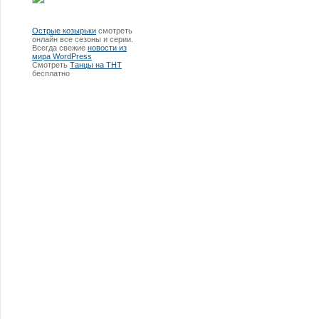
Острые козырьки
смотреть
онлайн все сезоны и серии.
Всегда свежие
новости из
мира WordPress
Смотреть
Танцы на ТНТ
бесплатно