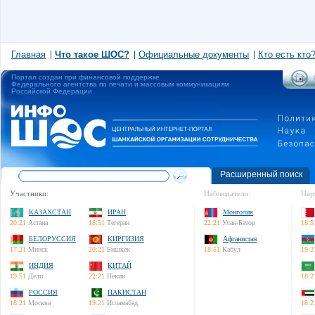
Главная
Что такое ШОС?
Официальные документы
Кто есть кто
Портал создан при финансовой поддержке
Федерального агентства по печати и массовым коммуникациям
Российской Федерации
Расширенный поиск
Участники:
Наблюдатели:
Пар
КАЗАХСТАН
ИРАН
Монголия
20:21
Астана
18:51
Тегеран
22:21
Улан-Батор
18:5
БЕЛОРУССИЯ
КИРГИЗИЯ
Афганистан
17:21
Минск
20:21
Бишкек
18:51
Кабул
19:2
ИНДИЯ
КИТАЙ
19:51
Дели
22:21
Пекин
18:2
РОССИЯ
ПАКИСТАН
18:21
Москва
19:21
Исламабад
18:2