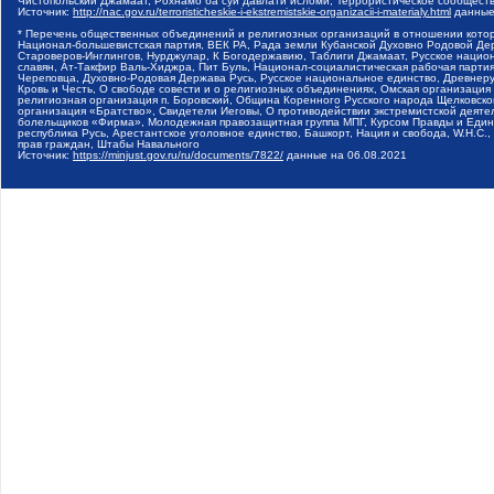
Чистопольский Джамаат, Рохнамо ба суи давлати исломи, Террористическое сообщест
Источник:
http://nac.gov.ru/terroristicheskie-i-ekstremistskie-organizacii-i-materialy.html
данные
* Перечень общественных объединений и религиозных организаций в отношении котор
Национал-большевистская партия, ВЕК РА, Рада земли Кубанской Духовно Родовой Де
Староверов-Инглингов, Нурджулар, К Богодержавию, Таблиги Джамаат, Русское наци
славян, Ат-Такфир Валь-Хиджра, Пит Буль, Национал-социалистическая рабочая парт
Череповца, Духовно-Родовая Держава Русь, Русское национальное единство, Древнер
Кровь и Честь, О свободе совести и о религиозных объединениях, Омская организаци
религиозная организация п. Боровский, Община Коренного Русского народа Щелковског
организация «Братство», Свидетели Иеговы, О противодействии экстремистской деяте
болельщиков «Фирма», Молодежная правозащитная группа МПГ, Курсом Правды и Единен
республика Русь, Арестантское уголовное единство, Башкорт, Нация и свобода, W.H.С
прав граждан, Штабы Навального
Источник:
https://minjust.gov.ru/ru/documents/7822/
данные на
06.08.2021