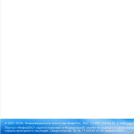
© 2007-2026, Информационное агентство ИнфоРос. Тел.: +7 495 718-84-11, E-mail:
info
Портал «ИнфоШОС» зарегистрирован в Федеральной службе по надзору в сфере массо
охраны культурного наследия. Свидетельство Эл № 77-31649 от 04 апреля 2008 г.